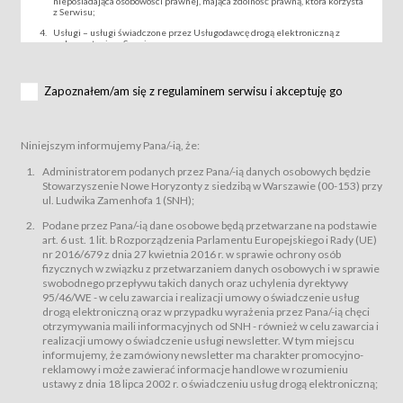
nieposiadająca osobowości prawnej, mająca zdolność prawną, która korzysta
z Serwisu;
Usługi – usługi świadczone przez Usługodawcę drogą elektroniczną z
wykorzystaniem Serwisu;
Wydarzenie – organizowany przez Usługodawcę festiwal filmowy, koncert
lub inna impreza, w której można uczestniczyć nabywając Karnet lub/i Bilet
za pośrednictwem Serwisu;
Zapoznałem/am się z regulaminem serwisu i akceptuję go
Karnety – wybrane dokumenty potwierdzające zawarcie umowy z
Usługodawcą i uprawniające do wzięcia udziału w Wydarzeniu,
przewidziane przez Usługodawcę dla danego Wydarzenia, tj. uprawniające
do uczestnictwa w seansach na festiwalach filmowych lub/i sprzedawane
Niniejszym informujemy Pana/-ią, że:
podmiotom z branży mediów i filmowej (Akredytacje);
Bilety – wybrane dokumenty potwierdzające zawarcie umowy z
Administratorem podanych przez Pana/-ią danych osobowych będzie
Usługodawcą i uprawniające do wzięcia udziału w Wydarzeniu,
Stowarzyszenie Nowe Horyzonty z siedzibą w Warszawie (00-153) przy
przewidziane przez Usługodawcę dla danego Wydarzenia, tj. uprawniające
ul. Ludwika Zamenhofa 1 (SNH);
do uczestnictwa w wielu albo w pojedynczych seansach filmowych,
wydarzeniach specjalnych i koncertach;
Podane przez Pana/-ią dane osobowe będą przetwarzane na podstawie
Sklep – sklep internetowy prowadzony przez Usługodawcę w Serwisie;
art. 6 ust. 1 lit. b Rozporządzenia Parlamentu Europejskiego i Rady (UE)
Regulamin – niniejszy regulamin.
nr 2016/679 z dnia 27 kwietnia 2016 r. w sprawie ochrony osób
fizycznych w związku z przetwarzaniem danych osobowych i w sprawie
§ 2
swobodnego przepływu takich danych oraz uchylenia dyrektywy
Postanowienia ogólne
95/46/WE - w celu zawarcia i realizacji umowy o świadczenie usług
Regulamin określa zasady:
drogą elektroniczną oraz w przypadku wyrażenia przez Pana/-ią chęci
świadczenia Usługobiorcom Usług przez Usługodawcę, z
otrzymywania maili informacyjnych od SNH - również w celu zawarcia i
zastrzeżeniem usług, o których mowa w ust. 2 pkt. 4 i 5 poniżej, których
realizacji umowy o świadczenie usługi newsletter. W tym miejscu
zasady świadczenia precyzują odrębne regulaminy,
informujemy, że zamówiony newsletter ma charakter promocyjno-
przetwarzania przez Usługodawcę danych osobowych Usługobiorców
reklamowy i może zawierać informacje handlowe w rozumieniu
będących osobami fizycznymi.
ustawy z dnia 18 lipca 2002 r. o świadczeniu usług drogą elektroniczną;
Usługodawca świadczy w szczególności następujące Usługi:Usługodawca