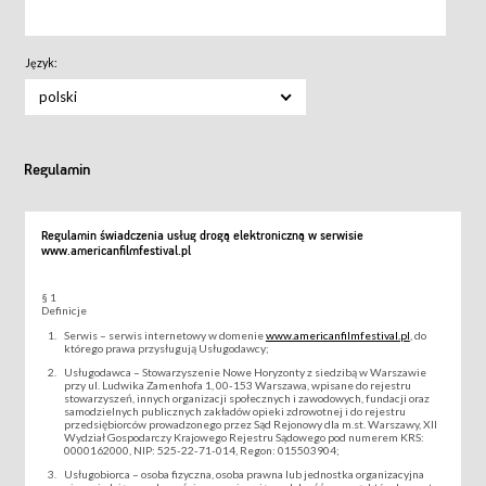
Język:
polski
Regulamin
Regulamin świadczenia usług drogą elektroniczną w serwisie
www.americanfilmfestival.pl
§ 1
Definicje
Serwis – serwis internetowy w domenie
www.americanfilmfestival.pl
, do
którego prawa przysługują Usługodawcy;
Usługodawca – Stowarzyszenie Nowe Horyzonty z siedzibą w Warszawie
przy ul. Ludwika Zamenhofa 1, 00-153 Warszawa, wpisane do rejestru
stowarzyszeń, innych organizacji społecznych i zawodowych, fundacji oraz
samodzielnych publicznych zakładów opieki zdrowotnej i do rejestru
przedsiębiorców prowadzonego przez Sąd Rejonowy dla m.st. Warszawy, XII
Wydział Gospodarczy Krajowego Rejestru Sądowego pod numerem KRS:
0000162000, NIP: 525-22-71-014, Regon: 015503904;
Usługobiorca – osoba fizyczna, osoba prawna lub jednostka organizacyjna