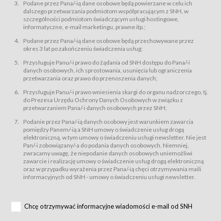
świadczy Usługi drogą elektroniczną w rozumieniu ustawy z dnia 18 lipca
Podane przez Pana/-ią dane osobowe będą powierzane w celu ich
2002 r. o świadczeniu usług drogą elektroniczną (Dz.U. z 2002 r., Nr 144, poz.
dalszego przetwarzania podmiotom współpracującym z SNH, w
1204, z późń. zm.). Usługi świadczone są nieodpłatnie.
szczególności podmiotom świadczącym usługi hostingowe,
usługę przeglądania i odczytywania przez Usługobiorców materiałów
informatyczne, e-mail marketingu, prawne itp.;
zamieszczanych w Serwisie,
Podane przez Pana/-ią dane osobowe będą przechowywane przez
usługę utrzymywania konta użytkownika w Serwisie,
okres 3 lat po zakończeniu świadczenia usług;
usługę newsletter,
Przysługuje Panu/-i prawo do żądania od SNH dostępu do Pana/-i
usługę zawierania na odległość umów nabycia Karnetów i Biletów,
danych osobowych, ich sprostowania, usunięcia lub ograniczenia
usługę zawierania na odległość umów sprzedaży w Sklepie.
przetwarzania oraz prawo do przenoszenia danych;
Usługodawca świadczy Usługi drogą elektroniczną w rozumieniu ustawy z
Przysługuje Panu/-i prawo wniesienia skargi do organu nadzorczego, tj.
dnia 18 lipca 2002 r. o świadczeniu usług drogą elektroniczną (Dz.U. z 2002
r., Nr 144, poz. 1204, z późń. zm.). Usługi świadczone są nieodpłatnie.
do Prezesa Urzędu Ochrony Danych Osobowych w związku z
przetwarzaniem Pana/-i danych osobowych przez SNH;
Na zasadach określonych w Regulaminie dostęp do Serwisu jest otwarty dla
każdego kto posiada możliwość połączenia z publiczną siecią Internet.
Podanie przez Pana/-ią danych osobowy jest warunkiem zawarcia
Usługobiorca przed rozpoczęciem korzystania z Serwisu jest zobowiązany
pomiędzy Panem/-ią a SNH umowy o świadczenie usług drogą
zapoznać się z Regulaminem. Założenie konta w Serwisie oraz zamówienie
elektroniczną, w tym umowy o świadczeniu usługi newsletter. Nie jest
usługi newsletter za pośrednictwem przeznaczonego do tego formularza
zamieszczonego na stronach Serwisu dostępnych dla wszystkich
Pan/-i zobowiązany/-a do podania danych osobowych. Niemniej,
Usługobiorców wymaga akceptacji postanowień Regulaminu.
zwracamy uwagę, że niepodanie danych osobowych uniemożliwi
Usługobiorca zobowiązany jest do przestrzegania postanowień Regulaminu
zawarcie i realizację umowy o świadczenie usług drogą elektroniczną
od chwili rozpoczęcia korzystania z Serwisu.
oraz w przypadku wyrażenia przez Pana/-ią chęci otrzymywania maili
informacyjnych od SNH - umowy o świadczeniu usługi newsletter.
Regulamin jest udostępniony Usługobiorcom nieodpłatnie za
pośrednictwem Serwisu w formie, która umożliwia jego pobranie,
utrwalenie i wydrukowanie.
§ 3
Chcę otrzymywać informacyjne wiadomości e-mail od SNH
Warunki techniczne korzystania z Usług
W celu prawidłowego i pełnego korzystania z Usług, Usługobiorcy powinni