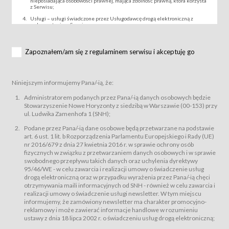
nieposiadająca osobowości prawnej, mająca zdolność prawną, która korzysta
z Serwisu;
Usługi – usługi świadczone przez Usługodawcę drogą elektroniczną z
wykorzystaniem Serwisu;
Wydarzenie – organizowany przez Usługodawcę festiwal filmowy, koncert
lub inna impreza, w której można uczestniczyć nabywając Karnet lub/i Bilet
za pośrednictwem Serwisu;
Zapoznałem/am się z regulaminem serwisu i akceptuję go
Karnety – wybrane dokumenty potwierdzające zawarcie umowy z
Usługodawcą i uprawniające do wzięcia udziału w Wydarzeniu,
przewidziane przez Usługodawcę dla danego Wydarzenia, tj. uprawniające
do uczestnictwa w seansach na festiwalach filmowych lub/i sprzedawane
Niniejszym informujemy Pana/-ią, że:
podmiotom z branży mediów i filmowej (Akredytacje);
Bilety – wybrane dokumenty potwierdzające zawarcie umowy z
Administratorem podanych przez Pana/-ią danych osobowych będzie
Usługodawcą i uprawniające do wzięcia udziału w Wydarzeniu,
Stowarzyszenie Nowe Horyzonty z siedzibą w Warszawie (00-153) przy
przewidziane przez Usługodawcę dla danego Wydarzenia, tj. uprawniające
ul. Ludwika Zamenhofa 1 (SNH);
do uczestnictwa w wielu albo w pojedynczych seansach filmowych,
wydarzeniach specjalnych i koncertach;
Podane przez Pana/-ią dane osobowe będą przetwarzane na podstawie
Sklep – sklep internetowy prowadzony przez Usługodawcę w Serwisie;
art. 6 ust. 1 lit. b Rozporządzenia Parlamentu Europejskiego i Rady (UE)
Regulamin – niniejszy regulamin.
nr 2016/679 z dnia 27 kwietnia 2016 r. w sprawie ochrony osób
fizycznych w związku z przetwarzaniem danych osobowych i w sprawie
§ 2
swobodnego przepływu takich danych oraz uchylenia dyrektywy
Postanowienia ogólne
95/46/WE - w celu zawarcia i realizacji umowy o świadczenie usług
Regulamin określa zasady:
drogą elektroniczną oraz w przypadku wyrażenia przez Pana/-ią chęci
świadczenia Usługobiorcom Usług przez Usługodawcę, z
otrzymywania maili informacyjnych od SNH - również w celu zawarcia i
zastrzeżeniem usług, o których mowa w ust. 2 pkt. 4 i 5 poniżej, których
realizacji umowy o świadczenie usługi newsletter. W tym miejscu
zasady świadczenia precyzują odrębne regulaminy,
informujemy, że zamówiony newsletter ma charakter promocyjno-
przetwarzania przez Usługodawcę danych osobowych Usługobiorców
reklamowy i może zawierać informacje handlowe w rozumieniu
będących osobami fizycznymi.
ustawy z dnia 18 lipca 2002 r. o świadczeniu usług drogą elektroniczną;
Usługodawca świadczy w szczególności następujące Usługi:Usługodawca