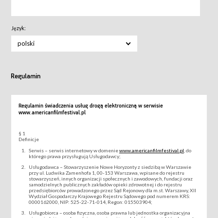
Język:
polski
Regulamin
Regulamin świadczenia usług drogą elektroniczną w serwisie
www.americanfilmfestival.pl
§ 1
Definicje
Serwis – serwis internetowy w domenie
www.americanfilmfestival.pl
, do
którego prawa przysługują Usługodawcy;
Usługodawca – Stowarzyszenie Nowe Horyzonty z siedzibą w Warszawie
przy ul. Ludwika Zamenhofa 1, 00-153 Warszawa, wpisane do rejestru
stowarzyszeń, innych organizacji społecznych i zawodowych, fundacji oraz
samodzielnych publicznych zakładów opieki zdrowotnej i do rejestru
przedsiębiorców prowadzonego przez Sąd Rejonowy dla m.st. Warszawy, XII
Wydział Gospodarczy Krajowego Rejestru Sądowego pod numerem KRS:
0000162000, NIP: 525-22-71-014, Regon: 015503904;
Usługobiorca – osoba fizyczna, osoba prawna lub jednostka organizacyjna