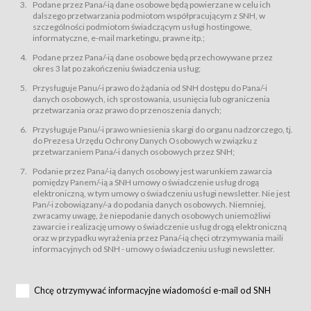
świadczy Usługi drogą elektroniczną w rozumieniu ustawy z dnia 18 lipca
Podane przez Pana/-ią dane osobowe będą powierzane w celu ich
2002 r. o świadczeniu usług drogą elektroniczną (Dz.U. z 2002 r., Nr 144, poz.
dalszego przetwarzania podmiotom współpracującym z SNH, w
1204, z późń. zm.). Usługi świadczone są nieodpłatnie.
szczególności podmiotom świadczącym usługi hostingowe,
usługę przeglądania i odczytywania przez Usługobiorców materiałów
informatyczne, e-mail marketingu, prawne itp.;
zamieszczanych w Serwisie,
Podane przez Pana/-ią dane osobowe będą przechowywane przez
usługę utrzymywania konta użytkownika w Serwisie,
okres 3 lat po zakończeniu świadczenia usług;
usługę newsletter,
Przysługuje Panu/-i prawo do żądania od SNH dostępu do Pana/-i
usługę zawierania na odległość umów nabycia Karnetów i Biletów,
danych osobowych, ich sprostowania, usunięcia lub ograniczenia
usługę zawierania na odległość umów sprzedaży w Sklepie.
przetwarzania oraz prawo do przenoszenia danych;
Usługodawca świadczy Usługi drogą elektroniczną w rozumieniu ustawy z
Przysługuje Panu/-i prawo wniesienia skargi do organu nadzorczego, tj.
dnia 18 lipca 2002 r. o świadczeniu usług drogą elektroniczną (Dz.U. z 2002
r., Nr 144, poz. 1204, z późń. zm.). Usługi świadczone są nieodpłatnie.
do Prezesa Urzędu Ochrony Danych Osobowych w związku z
przetwarzaniem Pana/-i danych osobowych przez SNH;
Na zasadach określonych w Regulaminie dostęp do Serwisu jest otwarty dla
każdego kto posiada możliwość połączenia z publiczną siecią Internet.
Podanie przez Pana/-ią danych osobowy jest warunkiem zawarcia
Usługobiorca przed rozpoczęciem korzystania z Serwisu jest zobowiązany
pomiędzy Panem/-ią a SNH umowy o świadczenie usług drogą
zapoznać się z Regulaminem. Założenie konta w Serwisie oraz zamówienie
elektroniczną, w tym umowy o świadczeniu usługi newsletter. Nie jest
usługi newsletter za pośrednictwem przeznaczonego do tego formularza
zamieszczonego na stronach Serwisu dostępnych dla wszystkich
Pan/-i zobowiązany/-a do podania danych osobowych. Niemniej,
Usługobiorców wymaga akceptacji postanowień Regulaminu.
zwracamy uwagę, że niepodanie danych osobowych uniemożliwi
Usługobiorca zobowiązany jest do przestrzegania postanowień Regulaminu
zawarcie i realizację umowy o świadczenie usług drogą elektroniczną
od chwili rozpoczęcia korzystania z Serwisu.
oraz w przypadku wyrażenia przez Pana/-ią chęci otrzymywania maili
informacyjnych od SNH - umowy o świadczeniu usługi newsletter.
Regulamin jest udostępniony Usługobiorcom nieodpłatnie za
pośrednictwem Serwisu w formie, która umożliwia jego pobranie,
utrwalenie i wydrukowanie.
§ 3
Chcę otrzymywać informacyjne wiadomości e-mail od SNH
Warunki techniczne korzystania z Usług
W celu prawidłowego i pełnego korzystania z Usług, Usługobiorcy powinni