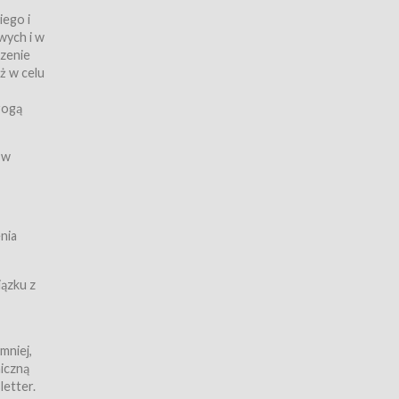
iego i
wych i w
czenie
ż w celu
rogą
ych
 w
wy z
nia
ązku z
mniej,
iczną
iczną
letter.