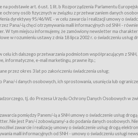
a podstawie art. 6 ust. 1 lit. b Rozporządzenia Parlamentu Europejsk
awie ochrony osób fizycznych w związku z przetwarzaniem danych osobo
nia dyrektywy 95/46/WE - w celu zawarcia i realizacji umowy o świad
zez Pana/-ią chęci otrzymywania maili informacyjnych od SNH - równie
tter. W tym miejscu informujemy, że zamówiony newsletter ma charakter
we w rozumieniu ustawy z dnia 18 lipca 2002 r. o świadczeniu usług d
 z zastrzeżeniem usług, o których mowa w ust. 2 pkt. 4 i 5 poniżej, któr
 celu ich dalszego przetwarzania podmiotom współpracującym z SNH,
ch Usługobiorców będących osobami fizycznymi.
 informatyczne, e-mail marketingu, prawne itp.;
ugi:Usługodawca świadczy Usługi drogą elektroniczną w rozumieniu usta
czną (Dz.U. z 2002 r., Nr 144, poz. 1204, z późń. zm.). Usługi świadczone są
e przez okres 3 lat po zakończeniu świadczenia usług;
 Pana/-i danych osobowych, ich sprostowania, usunięcia lub ogranicze
orców materiałów zamieszczanych w Serwisie,
,
 nadzorczego, tj. do Prezesa Urzędu Ochrony Danych Osobowych w zwi
tów i Biletów,
 zawarcia pomiędzy Panem/-ią a SNH umowy o świadczenie usług drogą
ter. Nie jest Pan/-i zobowiązany/-a do podania danych osobowych. Nie
klepie.
liwi zawarcie i realizację umowy o świadczenie usług drogą elektron
mieniu ustawy z dnia 18 lipca 2002 r. o świadczeniu usług drogą elektron
ywania maili informacyjnych od SNH - umowy o świadczeniu usługi news
świadczone są nieodpłatnie.