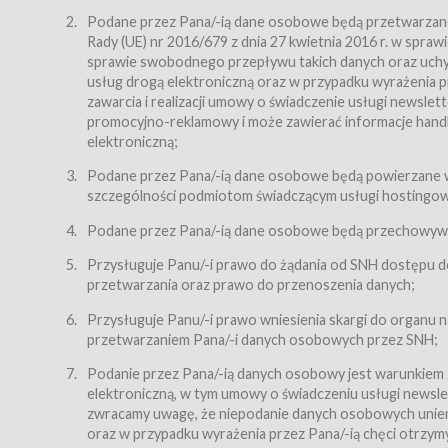
Regulamin – niniejszy regulamin.
Podane przez Pana/-ią dane osobowe będą przetwarzane n
Rady (UE) nr 2016/679 z dnia 27 kwietnia 2016 r. w spr
§ 2
sprawie swobodnego przepływu takich danych oraz uchyle
Postanowienia ogólne
usług drogą elektroniczną oraz w przypadku wyrażenia pr
Regulamin określa zasady:
zawarcia i realizacji umowy o świadczenie usługi newsle
promocyjno-reklamowy i może zawierać informacje handlo
świadczenia Usługobiorcom Usług przez Usługodawcę,
elektroniczną;
zasady świadczenia precyzują odrębne regulaminy,
Podane przez Pana/-ią dane osobowe będą powierzane w
przetwarzania przez Usługodawcę danych osobowy
szczególności podmiotom świadczącym usługi hostingowe,
Usługodawca świadczy w szczególności następujące Usł
dnia 18 lipca 2002 r. o świadczeniu usług drogą elektroni
Podane przez Pana/-ią dane osobowe będą przechowywan
nieodpłatnie.
Przysługuje Panu/-i prawo do żądania od SNH dostępu do
usługę przeglądania i odczytywania przez Usługobi
przetwarzania oraz prawo do przenoszenia danych;
usługę utrzymywania konta użytkownika w Serwisie
Przysługuje Panu/-i prawo wniesienia skargi do organu
usługę newsletter,
przetwarzaniem Pana/-i danych osobowych przez SNH;
usługę zawierania na odległość umów nabycia Karne
Podanie przez Pana/-ią danych osobowy jest warunkiem
elektroniczną, w tym umowy o świadczeniu usługi newslet
usługę zawierania na odległość umów sprzedaży w S
zwracamy uwagę, że niepodanie danych osobowych uniemoż
Usługodawca świadczy Usługi drogą elektroniczną w rozu
oraz w przypadku wyrażenia przez Pana/-ią chęci otrzym
(Dz.U. z 2002 r., Nr 144, poz. 1204, z późń. zm.). Usługi 