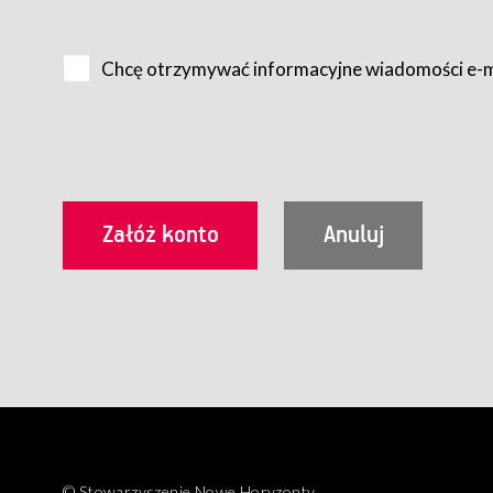
Na zasadach określonych w Regulaminie dostęp do Serwis
Internet.
Chcę otrzymywać informacyjne wiadomości e-
Usługobiorca przed rozpoczęciem korzystania z Serwisu 
zamówienie usługi newsletter za pośrednictwem przezn
dla wszystkich Usługobiorców wymaga akceptacji post
Usługobiorca zobowiązany jest do przestrzegania postan
Regulamin jest udostępniony Usługobiorcom nieodpłatni
utrwalenie i wydrukowanie.
§ 3
Warunki techniczne korzystania z Usług
W celu prawidłowego i pełnego korzystania z Usług, U
urządzeniem mającym dostęp do sieci Internet;
przeglądarką Firefox 8.0 lub wyższą, Chrome 11 lub 
parametrach.
Korzystanie ze wszystkich aplikacji Serwisu może być uz
§ 4
Zawarcie umowy o świadczenie Usług
© Stowarzyszenie Nowe Horyzonty