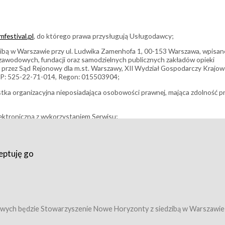
festival.pl
, do którego prawa przysługują Usługodawcy;
bą w Warszawie przy ul. Ludwika Zamenhofa 1, 00-153 Warszawa, wpisan
i zawodowych, fundacji oraz samodzielnych publicznych zakładów opieki
 przez Sąd Rejonowy dla m.st. Warszawy, XII Wydział Gospodarczy Krajo
P: 525-22-71-014, Regon: 015503904;
stka organizacyjna nieposiadająca osobowości prawnej, mająca zdolność p
ektroniczną z wykorzystaniem Serwisu;
filmowy, koncert lub inna impreza, w której można uczestniczyć nabywają
eptuję go
umowy z Usługodawcą i uprawniające do wzięcia udziału w Wydarzeniu,
tj. uprawniające do uczestnictwa w seansach na festiwalach filmowych lu
edytacje);
owy z Usługodawcą i uprawniające do wzięcia udziału w Wydarzeniu,
 tj. uprawniające do uczestnictwa w wielu albo w pojedynczych seansach
wych będzie Stowarzyszenie Nowe Horyzonty z siedzibą w Warszawie
ę w Serwisie;