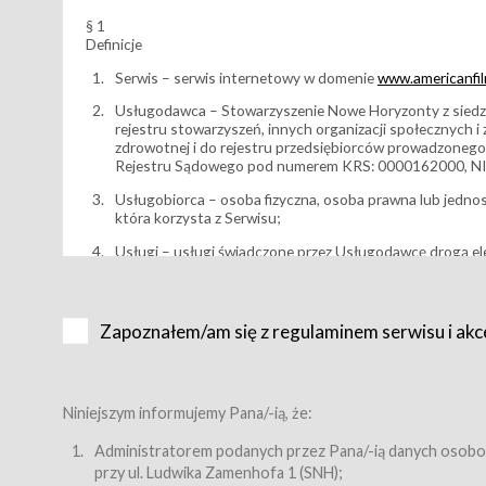
§ 1
Definicje
Serwis – serwis internetowy w domenie
www.americanfilm
Usługodawca – Stowarzyszenie Nowe Horyzonty z siedzi
rejestru stowarzyszeń, innych organizacji społecznych 
zdrowotnej i do rejestru przedsiębiorców prowadzonego
Rejestru Sądowego pod numerem KRS: 0000162000, NI
Usługobiorca – osoba fizyczna, osoba prawna lub jedno
która korzysta z Serwisu;
Usługi – usługi świadczone przez Usługodawcę drogą el
Wydarzenie – organizowany przez Usługodawcę festiwal 
Karnet lub/i Bilet za pośrednictwem Serwisu;
Zapoznałem/am się z regulaminem serwisu i akc
Karnety – wybrane dokumenty potwierdzające zawarcie 
przewidziane przez Usługodawcę dla danego Wydarzenia, 
sprzedawane podmiotom z branży mediów i filmowej (Akr
Bilety – wybrane dokumenty potwierdzające zawarcie um
Niniejszym informujemy Pana/-ią, że:
przewidziane przez Usługodawcę dla danego Wydarzenia,
filmowych, wydarzeniach specjalnych i koncertach;
Administratorem podanych przez Pana/-ią danych osobo
przy ul. Ludwika Zamenhofa 1 (SNH);
Sklep – sklep internetowy prowadzony przez Usługodawc