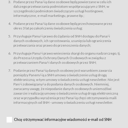
świadczy Usługi drogą elektroniczną w rozumieniu ustawy z dnia 18 lipca
Podane przez Pana/-ią dane osobowe będą powierzane w celu ich
2002 r. o świadczeniu usług drogą elektroniczną (Dz.U. z 2002 r., Nr 144, poz.
dalszego przetwarzania podmiotom współpracującym z SNH, w
1204, z późń. zm.). Usługi świadczone są nieodpłatnie.
szczególności podmiotom świadczącym usługi hostingowe,
usługę przeglądania i odczytywania przez Usługobiorców materiałów
informatyczne, e-mail marketingu, prawne itp.;
zamieszczanych w Serwisie,
Podane przez Pana/-ią dane osobowe będą przechowywane przez
usługę utrzymywania konta użytkownika w Serwisie,
okres 3 lat po zakończeniu świadczenia usług;
usługę newsletter,
Przysługuje Panu/-i prawo do żądania od SNH dostępu do Pana/-i
usługę zawierania na odległość umów nabycia Karnetów i Biletów,
danych osobowych, ich sprostowania, usunięcia lub ograniczenia
usługę zawierania na odległość umów sprzedaży w Sklepie.
przetwarzania oraz prawo do przenoszenia danych;
Usługodawca świadczy Usługi drogą elektroniczną w rozumieniu ustawy z
Przysługuje Panu/-i prawo wniesienia skargi do organu nadzorczego, tj.
dnia 18 lipca 2002 r. o świadczeniu usług drogą elektroniczną (Dz.U. z 2002
r., Nr 144, poz. 1204, z późń. zm.). Usługi świadczone są nieodpłatnie.
do Prezesa Urzędu Ochrony Danych Osobowych w związku z
przetwarzaniem Pana/-i danych osobowych przez SNH;
Na zasadach określonych w Regulaminie dostęp do Serwisu jest otwarty dla
każdego kto posiada możliwość połączenia z publiczną siecią Internet.
Podanie przez Pana/-ią danych osobowy jest warunkiem zawarcia
Usługobiorca przed rozpoczęciem korzystania z Serwisu jest zobowiązany
pomiędzy Panem/-ią a SNH umowy o świadczenie usług drogą
zapoznać się z Regulaminem. Założenie konta w Serwisie oraz zamówienie
elektroniczną, w tym umowy o świadczeniu usługi newsletter. Nie jest
usługi newsletter za pośrednictwem przeznaczonego do tego formularza
zamieszczonego na stronach Serwisu dostępnych dla wszystkich
Pan/-i zobowiązany/-a do podania danych osobowych. Niemniej,
Usługobiorców wymaga akceptacji postanowień Regulaminu.
zwracamy uwagę, że niepodanie danych osobowych uniemożliwi
Usługobiorca zobowiązany jest do przestrzegania postanowień Regulaminu
zawarcie i realizację umowy o świadczenie usług drogą elektroniczną
od chwili rozpoczęcia korzystania z Serwisu.
oraz w przypadku wyrażenia przez Pana/-ią chęci otrzymywania maili
informacyjnych od SNH - umowy o świadczeniu usługi newsletter.
Regulamin jest udostępniony Usługobiorcom nieodpłatnie za
pośrednictwem Serwisu w formie, która umożliwia jego pobranie,
utrwalenie i wydrukowanie.
§ 3
Chcę otrzymywać informacyjne wiadomości e-mail od SNH
Warunki techniczne korzystania z Usług
W celu prawidłowego i pełnego korzystania z Usług, Usługobiorcy powinni