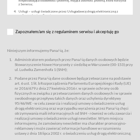
nieposiadająca osobowości prawnej, mająca zdolność prawną, która korzysta
z Serwisu;
Usługi – usługi świadczone przez Usługodawcę drogą elektroniczną z
wykorzystaniem Serwisu;
Wydarzenie – organizowany przez Usługodawcę festiwal filmowy, koncert
lub inna impreza, w której można uczestniczyć nabywając Karnet lub/i Bilet
za pośrednictwem Serwisu;
Zapoznałem/am się z regulaminem serwisu i akceptuję go
Karnety – wybrane dokumenty potwierdzające zawarcie umowy z
Usługodawcą i uprawniające do wzięcia udziału w Wydarzeniu,
przewidziane przez Usługodawcę dla danego Wydarzenia, tj. uprawniające
do uczestnictwa w seansach na festiwalach filmowych lub/i sprzedawane
Niniejszym informujemy Pana/-ią, że:
podmiotom z branży mediów i filmowej (Akredytacje);
Bilety – wybrane dokumenty potwierdzające zawarcie umowy z
Administratorem podanych przez Pana/-ią danych osobowych będzie
Usługodawcą i uprawniające do wzięcia udziału w Wydarzeniu,
Stowarzyszenie Nowe Horyzonty z siedzibą w Warszawie (00-153) przy
przewidziane przez Usługodawcę dla danego Wydarzenia, tj. uprawniające
ul. Ludwika Zamenhofa 1 (SNH);
do uczestnictwa w wielu albo w pojedynczych seansach filmowych,
wydarzeniach specjalnych i koncertach;
Podane przez Pana/-ią dane osobowe będą przetwarzane na podstawie
Sklep – sklep internetowy prowadzony przez Usługodawcę w Serwisie;
art. 6 ust. 1 lit. b Rozporządzenia Parlamentu Europejskiego i Rady (UE)
Regulamin – niniejszy regulamin.
nr 2016/679 z dnia 27 kwietnia 2016 r. w sprawie ochrony osób
fizycznych w związku z przetwarzaniem danych osobowych i w sprawie
§ 2
swobodnego przepływu takich danych oraz uchylenia dyrektywy
Postanowienia ogólne
95/46/WE - w celu zawarcia i realizacji umowy o świadczenie usług
Regulamin określa zasady:
drogą elektroniczną oraz w przypadku wyrażenia przez Pana/-ią chęci
świadczenia Usługobiorcom Usług przez Usługodawcę, z
otrzymywania maili informacyjnych od SNH - również w celu zawarcia i
zastrzeżeniem usług, o których mowa w ust. 2 pkt. 4 i 5 poniżej, których
realizacji umowy o świadczenie usługi newsletter. W tym miejscu
zasady świadczenia precyzują odrębne regulaminy,
informujemy, że zamówiony newsletter ma charakter promocyjno-
przetwarzania przez Usługodawcę danych osobowych Usługobiorców
reklamowy i może zawierać informacje handlowe w rozumieniu
będących osobami fizycznymi.
ustawy z dnia 18 lipca 2002 r. o świadczeniu usług drogą elektroniczną;
Usługodawca świadczy w szczególności następujące Usługi:Usługodawca