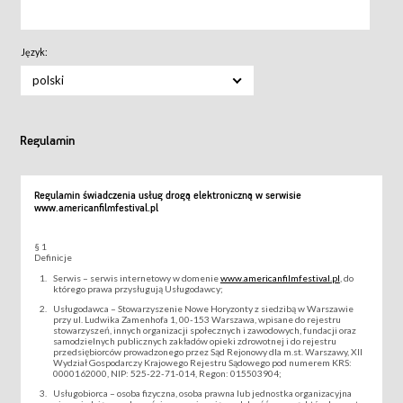
Język:
polski
Regulamin
Regulamin świadczenia usług drogą elektroniczną w serwisie
www.americanfilmfestival.pl
§ 1
Definicje
Serwis – serwis internetowy w domenie
www.americanfilmfestival.pl
, do
którego prawa przysługują Usługodawcy;
Usługodawca – Stowarzyszenie Nowe Horyzonty z siedzibą w Warszawie
przy ul. Ludwika Zamenhofa 1, 00-153 Warszawa, wpisane do rejestru
stowarzyszeń, innych organizacji społecznych i zawodowych, fundacji oraz
samodzielnych publicznych zakładów opieki zdrowotnej i do rejestru
przedsiębiorców prowadzonego przez Sąd Rejonowy dla m.st. Warszawy, XII
Wydział Gospodarczy Krajowego Rejestru Sądowego pod numerem KRS:
0000162000, NIP: 525-22-71-014, Regon: 015503904;
Usługobiorca – osoba fizyczna, osoba prawna lub jednostka organizacyjna