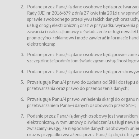
Regulamin – niniejszy regulamin.
Podane przez Pana/-ią dane osobowe będą przetwarzane n
Rady (UE) nr 2016/679 z dnia 27 kwietnia 2016 r. w spr
§ 2
sprawie swobodnego przepływu takich danych oraz uchyle
Postanowienia ogólne
usług drogą elektroniczną oraz w przypadku wyrażenia pr
Regulamin określa zasady:
zawarcia i realizacji umowy o świadczenie usługi newsle
promocyjno-reklamowy i może zawierać informacje handlo
świadczenia Usługobiorcom Usług przez Usługodawcę,
elektroniczną;
zasady świadczenia precyzują odrębne regulaminy,
Podane przez Pana/-ią dane osobowe będą powierzane w
przetwarzania przez Usługodawcę danych osobowy
szczególności podmiotom świadczącym usługi hostingowe,
Usługodawca świadczy w szczególności następujące Usł
dnia 18 lipca 2002 r. o świadczeniu usług drogą elektroni
Podane przez Pana/-ią dane osobowe będą przechowywan
nieodpłatnie.
Przysługuje Panu/-i prawo do żądania od SNH dostępu do
usługę przeglądania i odczytywania przez Usługobi
przetwarzania oraz prawo do przenoszenia danych;
usługę utrzymywania konta użytkownika w Serwisie
Przysługuje Panu/-i prawo wniesienia skargi do organu
usługę newsletter,
przetwarzaniem Pana/-i danych osobowych przez SNH;
usługę zawierania na odległość umów nabycia Karne
Podanie przez Pana/-ią danych osobowy jest warunkiem
elektroniczną, w tym umowy o świadczeniu usługi newslet
usługę zawierania na odległość umów sprzedaży w S
zwracamy uwagę, że niepodanie danych osobowych uniemoż
Usługodawca świadczy Usługi drogą elektroniczną w rozu
oraz w przypadku wyrażenia przez Pana/-ią chęci otrzym
(Dz.U. z 2002 r., Nr 144, poz. 1204, z późń. zm.). Usługi 