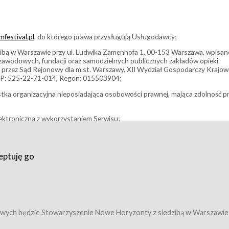
festival.pl
, do którego prawa przysługują Usługodawcy;
bą w Warszawie przy ul. Ludwika Zamenhofa 1, 00-153 Warszawa, wpisan
i zawodowych, fundacji oraz samodzielnych publicznych zakładów opieki
 przez Sąd Rejonowy dla m.st. Warszawy, XII Wydział Gospodarczy Krajo
P: 525-22-71-014, Regon: 015503904;
stka organizacyjna nieposiadająca osobowości prawnej, mająca zdolność p
ektroniczną z wykorzystaniem Serwisu;
filmowy, koncert lub inna impreza, w której można uczestniczyć nabywają
eptuję go
umowy z Usługodawcą i uprawniające do wzięcia udziału w Wydarzeniu,
tj. uprawniające do uczestnictwa w seansach na festiwalach filmowych lu
edytacje);
owy z Usługodawcą i uprawniające do wzięcia udziału w Wydarzeniu,
 tj. uprawniające do uczestnictwa w wielu albo w pojedynczych seansach
wych będzie Stowarzyszenie Nowe Horyzonty z siedzibą w Warszawie
ę w Serwisie;