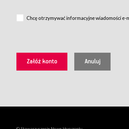
Na zasadach określonych w Regulaminie dostęp do Serwis
Internet.
Chcę otrzymywać informacyjne wiadomości e-
Usługobiorca przed rozpoczęciem korzystania z Serwisu 
zamówienie usługi newsletter za pośrednictwem przezn
dla wszystkich Usługobiorców wymaga akceptacji post
Usługobiorca zobowiązany jest do przestrzegania postan
Regulamin jest udostępniony Usługobiorcom nieodpłatni
utrwalenie i wydrukowanie.
§ 3
Warunki techniczne korzystania z Usług
W celu prawidłowego i pełnego korzystania z Usług, U
urządzeniem mającym dostęp do sieci Internet;
przeglądarką Firefox 8.0 lub wyższą, Chrome 11 lub 
parametrach.
Korzystanie ze wszystkich aplikacji Serwisu może być uz
§ 4
Zawarcie umowy o świadczenie Usług
© Stowarzyszenie Nowe Horyzonty