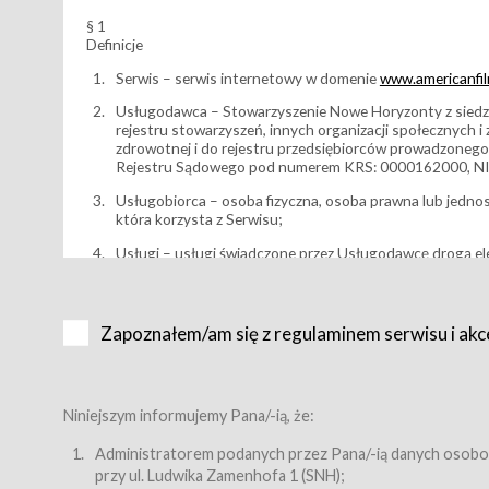
§ 1
Definicje
Serwis – serwis internetowy w domenie
www.americanfilm
Usługodawca – Stowarzyszenie Nowe Horyzonty z siedzi
rejestru stowarzyszeń, innych organizacji społecznych 
zdrowotnej i do rejestru przedsiębiorców prowadzonego
Rejestru Sądowego pod numerem KRS: 0000162000, NI
Usługobiorca – osoba fizyczna, osoba prawna lub jedno
która korzysta z Serwisu;
Usługi – usługi świadczone przez Usługodawcę drogą el
Wydarzenie – organizowany przez Usługodawcę festiwal 
Karnet lub/i Bilet za pośrednictwem Serwisu;
Zapoznałem/am się z regulaminem serwisu i akc
Karnety – wybrane dokumenty potwierdzające zawarcie 
przewidziane przez Usługodawcę dla danego Wydarzenia, 
sprzedawane podmiotom z branży mediów i filmowej (Akr
Bilety – wybrane dokumenty potwierdzające zawarcie um
Niniejszym informujemy Pana/-ią, że:
przewidziane przez Usługodawcę dla danego Wydarzenia,
filmowych, wydarzeniach specjalnych i koncertach;
Administratorem podanych przez Pana/-ią danych osobo
przy ul. Ludwika Zamenhofa 1 (SNH);
Sklep – sklep internetowy prowadzony przez Usługodawc