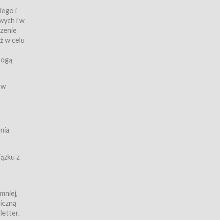
iego i
wych i w
czenie
ż w celu
rogą
ych
 w
wy z
nia
ązku z
mniej,
iczną
iczną
letter.