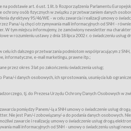
a podstawie art. 6 ust. 1 lit. b Rozporządzenia Parlamentu Europejsk
awie ochrony osób fizycznych w związku z przetwarzaniem danych osobo
nia dyrektywy 95/46/WE - w celu zawarcia i realizacji umowy o świad
zez Pana/-ią chęci otrzymywania maili informacyjnych od SNH - równie
tter. W tym miejscu informujemy, że zamówiony newsletter ma charakter
we w rozumieniu ustawy z dnia 18 lipca 2002 r. o świadczeniu usług d
 z zastrzeżeniem usług, o których mowa w ust. 2 pkt. 4 i 5 poniżej, któr
 celu ich dalszego przetwarzania podmiotom współpracującym z SNH,
ch Usługobiorców będących osobami fizycznymi.
 informatyczne, e-mail marketingu, prawne itp.;
ugi:Usługodawca świadczy Usługi drogą elektroniczną w rozumieniu usta
czną (Dz.U. z 2002 r., Nr 144, poz. 1204, z późń. zm.). Usługi świadczone są
e przez okres 3 lat po zakończeniu świadczenia usług;
 Pana/-i danych osobowych, ich sprostowania, usunięcia lub ogranicze
orców materiałów zamieszczanych w Serwisie,
,
 nadzorczego, tj. do Prezesa Urzędu Ochrony Danych Osobowych w zwi
tów i Biletów,
 zawarcia pomiędzy Panem/-ią a SNH umowy o świadczenie usług drogą
ter. Nie jest Pan/-i zobowiązany/-a do podania danych osobowych. Nie
klepie.
liwi zawarcie i realizację umowy o świadczenie usług drogą elektron
mieniu ustawy z dnia 18 lipca 2002 r. o świadczeniu usług drogą elektron
ywania maili informacyjnych od SNH - umowy o świadczeniu usługi news
świadczone są nieodpłatnie.