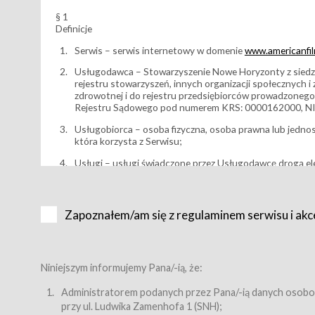
§ 1
Definicje
Serwis – serwis internetowy w domenie
www.americanfilm
Usługodawca – Stowarzyszenie Nowe Horyzonty z siedzi
rejestru stowarzyszeń, innych organizacji społecznych 
zdrowotnej i do rejestru przedsiębiorców prowadzonego
Rejestru Sądowego pod numerem KRS: 0000162000, NI
Usługobiorca – osoba fizyczna, osoba prawna lub jedno
która korzysta z Serwisu;
Usługi – usługi świadczone przez Usługodawcę drogą el
Wydarzenie – organizowany przez Usługodawcę festiwal 
Karnet lub/i Bilet za pośrednictwem Serwisu;
Zapoznałem/am się z regulaminem serwisu i akc
Karnety – wybrane dokumenty potwierdzające zawarcie 
przewidziane przez Usługodawcę dla danego Wydarzenia, 
sprzedawane podmiotom z branży mediów i filmowej (Akr
Bilety – wybrane dokumenty potwierdzające zawarcie um
Niniejszym informujemy Pana/-ią, że:
przewidziane przez Usługodawcę dla danego Wydarzenia,
filmowych, wydarzeniach specjalnych i koncertach;
Administratorem podanych przez Pana/-ią danych osobo
przy ul. Ludwika Zamenhofa 1 (SNH);
Sklep – sklep internetowy prowadzony przez Usługodawc