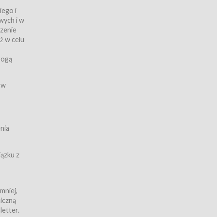
iego i
wych i w
czenie
ż w celu
rogą
ych
 w
wy z
nia
ązku z
mniej,
iczną
iczną
letter.