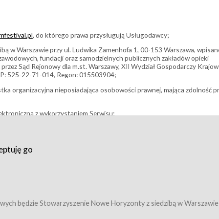
festival.pl
, do którego prawa przysługują Usługodawcy;
bą w Warszawie przy ul. Ludwika Zamenhofa 1, 00-153 Warszawa, wpisan
i zawodowych, fundacji oraz samodzielnych publicznych zakładów opieki
 przez Sąd Rejonowy dla m.st. Warszawy, XII Wydział Gospodarczy Krajo
P: 525-22-71-014, Regon: 015503904;
stka organizacyjna nieposiadająca osobowości prawnej, mająca zdolność p
ektroniczną z wykorzystaniem Serwisu;
filmowy, koncert lub inna impreza, w której można uczestniczyć nabywają
eptuję go
umowy z Usługodawcą i uprawniające do wzięcia udziału w Wydarzeniu,
tj. uprawniające do uczestnictwa w seansach na festiwalach filmowych lu
edytacje);
owy z Usługodawcą i uprawniające do wzięcia udziału w Wydarzeniu,
 tj. uprawniające do uczestnictwa w wielu albo w pojedynczych seansach
wych będzie Stowarzyszenie Nowe Horyzonty z siedzibą w Warszawie
ę w Serwisie;