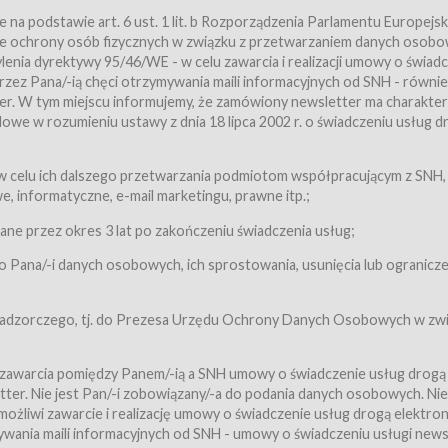
a podstawie art. 6 ust. 1 lit. b Rozporządzenia Parlamentu Europejsk
awie ochrony osób fizycznych w związku z przetwarzaniem danych osobo
nia dyrektywy 95/46/WE - w celu zawarcia i realizacji umowy o świad
zez Pana/-ią chęci otrzymywania maili informacyjnych od SNH - równie
tter. W tym miejscu informujemy, że zamówiony newsletter ma charakter
we w rozumieniu ustawy z dnia 18 lipca 2002 r. o świadczeniu usług d
 z zastrzeżeniem usług, o których mowa w ust. 2 pkt. 4 i 5 poniżej, któr
 celu ich dalszego przetwarzania podmiotom współpracującym z SNH,
ch Usługobiorców będących osobami fizycznymi.
 informatyczne, e-mail marketingu, prawne itp.;
ugi:Usługodawca świadczy Usługi drogą elektroniczną w rozumieniu usta
czną (Dz.U. z 2002 r., Nr 144, poz. 1204, z późń. zm.). Usługi świadczone są
e przez okres 3 lat po zakończeniu świadczenia usług;
 Pana/-i danych osobowych, ich sprostowania, usunięcia lub ogranicze
orców materiałów zamieszczanych w Serwisie,
,
 nadzorczego, tj. do Prezesa Urzędu Ochrony Danych Osobowych w zwi
tów i Biletów,
 zawarcia pomiędzy Panem/-ią a SNH umowy o świadczenie usług drogą
ter. Nie jest Pan/-i zobowiązany/-a do podania danych osobowych. Nie
klepie.
liwi zawarcie i realizację umowy o świadczenie usług drogą elektron
mieniu ustawy z dnia 18 lipca 2002 r. o świadczeniu usług drogą elektron
ywania maili informacyjnych od SNH - umowy o świadczeniu usługi news
świadczone są nieodpłatnie.