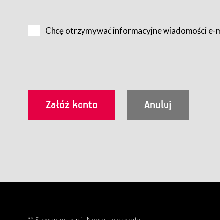
Na zasadach określonych w Regulaminie dostęp do Serwis
Internet.
Chcę otrzymywać informacyjne wiadomości e-
Usługobiorca przed rozpoczęciem korzystania z Serwisu 
zamówienie usługi newsletter za pośrednictwem przezn
dla wszystkich Usługobiorców wymaga akceptacji post
Usługobiorca zobowiązany jest do przestrzegania postan
Regulamin jest udostępniony Usługobiorcom nieodpłatni
utrwalenie i wydrukowanie.
§ 3
Warunki techniczne korzystania z Usług
W celu prawidłowego i pełnego korzystania z Usług, U
urządzeniem mającym dostęp do sieci Internet;
przeglądarką Firefox 8.0 lub wyższą, Chrome 11 lub 
parametrach.
Korzystanie ze wszystkich aplikacji Serwisu może być uz
§ 4
Zawarcie umowy o świadczenie Usług
© Stowarzyszenie Nowe Horyzonty