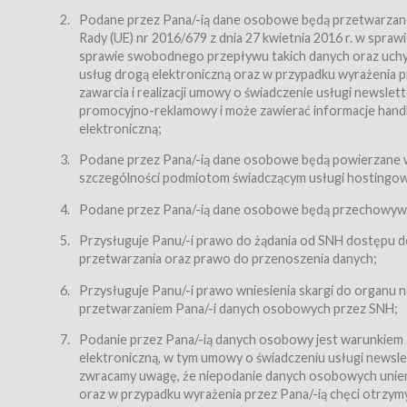
Regulamin – niniejszy regulamin.
Podane przez Pana/-ią dane osobowe będą przetwarzane n
Rady (UE) nr 2016/679 z dnia 27 kwietnia 2016 r. w spr
§ 2
sprawie swobodnego przepływu takich danych oraz uchyle
Postanowienia ogólne
usług drogą elektroniczną oraz w przypadku wyrażenia pr
Regulamin określa zasady:
zawarcia i realizacji umowy o świadczenie usługi newsle
promocyjno-reklamowy i może zawierać informacje handlo
świadczenia Usługobiorcom Usług przez Usługodawcę,
elektroniczną;
zasady świadczenia precyzują odrębne regulaminy,
Podane przez Pana/-ią dane osobowe będą powierzane w
przetwarzania przez Usługodawcę danych osobowy
szczególności podmiotom świadczącym usługi hostingowe,
Usługodawca świadczy w szczególności następujące Usł
dnia 18 lipca 2002 r. o świadczeniu usług drogą elektroni
Podane przez Pana/-ią dane osobowe będą przechowywan
nieodpłatnie.
Przysługuje Panu/-i prawo do żądania od SNH dostępu do
usługę przeglądania i odczytywania przez Usługobi
przetwarzania oraz prawo do przenoszenia danych;
usługę utrzymywania konta użytkownika w Serwisie
Przysługuje Panu/-i prawo wniesienia skargi do organu
usługę newsletter,
przetwarzaniem Pana/-i danych osobowych przez SNH;
usługę zawierania na odległość umów nabycia Karne
Podanie przez Pana/-ią danych osobowy jest warunkiem
elektroniczną, w tym umowy o świadczeniu usługi newslet
usługę zawierania na odległość umów sprzedaży w S
zwracamy uwagę, że niepodanie danych osobowych uniemoż
Usługodawca świadczy Usługi drogą elektroniczną w rozu
oraz w przypadku wyrażenia przez Pana/-ią chęci otrzym
(Dz.U. z 2002 r., Nr 144, poz. 1204, z późń. zm.). Usługi 