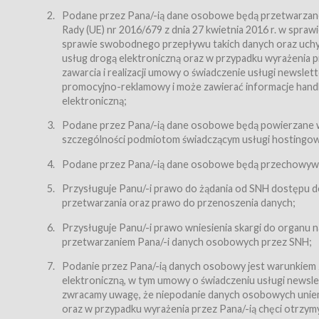
Regulamin – niniejszy regulamin.
Podane przez Pana/-ią dane osobowe będą przetwarzane n
Rady (UE) nr 2016/679 z dnia 27 kwietnia 2016 r. w spr
§ 2
sprawie swobodnego przepływu takich danych oraz uchyle
Postanowienia ogólne
usług drogą elektroniczną oraz w przypadku wyrażenia pr
Regulamin określa zasady:
zawarcia i realizacji umowy o świadczenie usługi newsle
promocyjno-reklamowy i może zawierać informacje handlo
świadczenia Usługobiorcom Usług przez Usługodawcę,
elektroniczną;
zasady świadczenia precyzują odrębne regulaminy,
Podane przez Pana/-ią dane osobowe będą powierzane w
przetwarzania przez Usługodawcę danych osobowy
szczególności podmiotom świadczącym usługi hostingowe,
Usługodawca świadczy w szczególności następujące Usł
dnia 18 lipca 2002 r. o świadczeniu usług drogą elektroni
Podane przez Pana/-ią dane osobowe będą przechowywan
nieodpłatnie.
Przysługuje Panu/-i prawo do żądania od SNH dostępu do
usługę przeglądania i odczytywania przez Usługobi
przetwarzania oraz prawo do przenoszenia danych;
usługę utrzymywania konta użytkownika w Serwisie
Przysługuje Panu/-i prawo wniesienia skargi do organu
usługę newsletter,
przetwarzaniem Pana/-i danych osobowych przez SNH;
usługę zawierania na odległość umów nabycia Karne
Podanie przez Pana/-ią danych osobowy jest warunkiem
elektroniczną, w tym umowy o świadczeniu usługi newslet
usługę zawierania na odległość umów sprzedaży w S
zwracamy uwagę, że niepodanie danych osobowych uniemoż
Usługodawca świadczy Usługi drogą elektroniczną w rozu
oraz w przypadku wyrażenia przez Pana/-ią chęci otrzym
(Dz.U. z 2002 r., Nr 144, poz. 1204, z późń. zm.). Usługi 