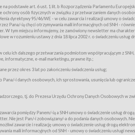
a podstawie art. 6 ust. 1 lit. b Rozporządzenia Parlamentu Europejsk
awie ochrony osób fizycznych w związku z przetwarzaniem danych osobo
nia dyrektywy 95/46/WE - w celu zawarcia i realizacji umowy o świad
zez Pana/-ią chęci otrzymywania maili informacyjnych od SNH - równie
tter. W tym miejscu informujemy, że zamówiony newsletter ma charakter
we w rozumieniu ustawy z dnia 18 lipca 2002 r. o świadczeniu usług d
 z zastrzeżeniem usług, o których mowa w ust. 2 pkt. 4 i 5 poniżej, któr
 celu ich dalszego przetwarzania podmiotom współpracującym z SNH,
ch Usługobiorców będących osobami fizycznymi.
 informatyczne, e-mail marketingu, prawne itp.;
ugi:Usługodawca świadczy Usługi drogą elektroniczną w rozumieniu usta
czną (Dz.U. z 2002 r., Nr 144, poz. 1204, z późń. zm.). Usługi świadczone są
e przez okres 3 lat po zakończeniu świadczenia usług;
 Pana/-i danych osobowych, ich sprostowania, usunięcia lub ogranicze
orców materiałów zamieszczanych w Serwisie,
,
 nadzorczego, tj. do Prezesa Urzędu Ochrony Danych Osobowych w zwi
tów i Biletów,
 zawarcia pomiędzy Panem/-ią a SNH umowy o świadczenie usług drogą
ter. Nie jest Pan/-i zobowiązany/-a do podania danych osobowych. Nie
klepie.
liwi zawarcie i realizację umowy o świadczenie usług drogą elektron
mieniu ustawy z dnia 18 lipca 2002 r. o świadczeniu usług drogą elektron
ywania maili informacyjnych od SNH - umowy o świadczeniu usługi news
świadczone są nieodpłatnie.