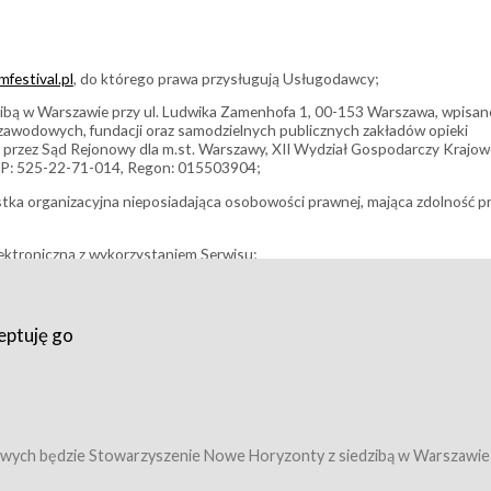
festival.pl
, do którego prawa przysługują Usługodawcy;
bą w Warszawie przy ul. Ludwika Zamenhofa 1, 00-153 Warszawa, wpisan
i zawodowych, fundacji oraz samodzielnych publicznych zakładów opieki
 przez Sąd Rejonowy dla m.st. Warszawy, XII Wydział Gospodarczy Krajo
P: 525-22-71-014, Regon: 015503904;
stka organizacyjna nieposiadająca osobowości prawnej, mająca zdolność p
ektroniczną z wykorzystaniem Serwisu;
filmowy, koncert lub inna impreza, w której można uczestniczyć nabywają
eptuję go
umowy z Usługodawcą i uprawniające do wzięcia udziału w Wydarzeniu,
tj. uprawniające do uczestnictwa w seansach na festiwalach filmowych lu
edytacje);
owy z Usługodawcą i uprawniające do wzięcia udziału w Wydarzeniu,
 tj. uprawniające do uczestnictwa w wielu albo w pojedynczych seansach
wych będzie Stowarzyszenie Nowe Horyzonty z siedzibą w Warszawie
ę w Serwisie;