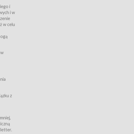
iego i
wych i w
czenie
ż w celu
rogą
ych
 w
wy z
nia
ązku z
mniej,
iczną
iczną
letter.