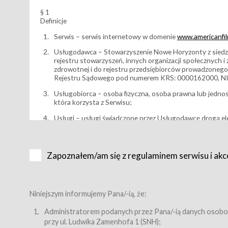
§ 1
Definicje
Serwis – serwis internetowy w domenie
www.americanfilm
Usługodawca – Stowarzyszenie Nowe Horyzonty z siedzi
rejestru stowarzyszeń, innych organizacji społecznych 
zdrowotnej i do rejestru przedsiębiorców prowadzonego
Rejestru Sądowego pod numerem KRS: 0000162000, NI
Usługobiorca – osoba fizyczna, osoba prawna lub jedno
która korzysta z Serwisu;
Usługi – usługi świadczone przez Usługodawcę drogą el
Wydarzenie – organizowany przez Usługodawcę festiwal 
Karnet lub/i Bilet za pośrednictwem Serwisu;
Zapoznałem/am się z regulaminem serwisu i akc
Karnety – wybrane dokumenty potwierdzające zawarcie 
przewidziane przez Usługodawcę dla danego Wydarzenia, 
sprzedawane podmiotom z branży mediów i filmowej (Akr
Bilety – wybrane dokumenty potwierdzające zawarcie um
Niniejszym informujemy Pana/-ią, że:
przewidziane przez Usługodawcę dla danego Wydarzenia,
filmowych, wydarzeniach specjalnych i koncertach;
Administratorem podanych przez Pana/-ią danych osobo
przy ul. Ludwika Zamenhofa 1 (SNH);
Sklep – sklep internetowy prowadzony przez Usługodawc