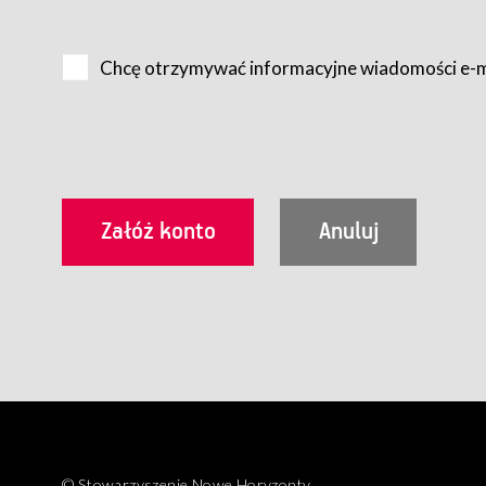
Na zasadach określonych w Regulaminie dostęp do Serwis
Internet.
Chcę otrzymywać informacyjne wiadomości e-
Usługobiorca przed rozpoczęciem korzystania z Serwisu 
zamówienie usługi newsletter za pośrednictwem przezn
dla wszystkich Usługobiorców wymaga akceptacji post
Usługobiorca zobowiązany jest do przestrzegania postan
Regulamin jest udostępniony Usługobiorcom nieodpłatni
utrwalenie i wydrukowanie.
§ 3
Warunki techniczne korzystania z Usług
W celu prawidłowego i pełnego korzystania z Usług, U
urządzeniem mającym dostęp do sieci Internet;
przeglądarką Firefox 8.0 lub wyższą, Chrome 11 lub 
parametrach.
Korzystanie ze wszystkich aplikacji Serwisu może być uz
§ 4
Zawarcie umowy o świadczenie Usług
© Stowarzyszenie Nowe Horyzonty