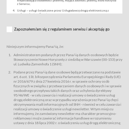
nieposiadająca osobowości prawnej, mająca zdolność prawną, która korzysta
z Serwisu;
Usługi – usługi świadczone przez Usługodawcę drogą elektroniczną z
wykorzystaniem Serwisu;
Wydarzenie – organizowany przez Usługodawcę festiwal filmowy, koncert
lub inna impreza, w której można uczestniczyć nabywając Karnet lub/i Bilet
za pośrednictwem Serwisu;
Zapoznałem/am się z regulaminem serwisu i akceptuję go
Karnety – wybrane dokumenty potwierdzające zawarcie umowy z
Usługodawcą i uprawniające do wzięcia udziału w Wydarzeniu,
przewidziane przez Usługodawcę dla danego Wydarzenia, tj. uprawniające
do uczestnictwa w seansach na festiwalach filmowych lub/i sprzedawane
Niniejszym informujemy Pana/-ią, że:
podmiotom z branży mediów i filmowej (Akredytacje);
Bilety – wybrane dokumenty potwierdzające zawarcie umowy z
Administratorem podanych przez Pana/-ią danych osobowych będzie
Usługodawcą i uprawniające do wzięcia udziału w Wydarzeniu,
Stowarzyszenie Nowe Horyzonty z siedzibą w Warszawie (00-153) przy
przewidziane przez Usługodawcę dla danego Wydarzenia, tj. uprawniające
ul. Ludwika Zamenhofa 1 (SNH);
do uczestnictwa w wielu albo w pojedynczych seansach filmowych,
wydarzeniach specjalnych i koncertach;
Podane przez Pana/-ią dane osobowe będą przetwarzane na podstawie
Sklep – sklep internetowy prowadzony przez Usługodawcę w Serwisie;
art. 6 ust. 1 lit. b Rozporządzenia Parlamentu Europejskiego i Rady (UE)
Regulamin – niniejszy regulamin.
nr 2016/679 z dnia 27 kwietnia 2016 r. w sprawie ochrony osób
fizycznych w związku z przetwarzaniem danych osobowych i w sprawie
§ 2
swobodnego przepływu takich danych oraz uchylenia dyrektywy
Postanowienia ogólne
95/46/WE - w celu zawarcia i realizacji umowy o świadczenie usług
Regulamin określa zasady:
drogą elektroniczną oraz w przypadku wyrażenia przez Pana/-ią chęci
świadczenia Usługobiorcom Usług przez Usługodawcę, z
otrzymywania maili informacyjnych od SNH - również w celu zawarcia i
zastrzeżeniem usług, o których mowa w ust. 2 pkt. 4 i 5 poniżej, których
realizacji umowy o świadczenie usługi newsletter. W tym miejscu
zasady świadczenia precyzują odrębne regulaminy,
informujemy, że zamówiony newsletter ma charakter promocyjno-
przetwarzania przez Usługodawcę danych osobowych Usługobiorców
reklamowy i może zawierać informacje handlowe w rozumieniu
będących osobami fizycznymi.
ustawy z dnia 18 lipca 2002 r. o świadczeniu usług drogą elektroniczną;
Usługodawca świadczy w szczególności następujące Usługi:Usługodawca