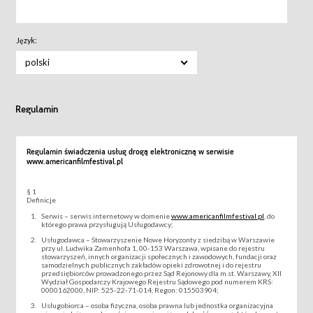
Język:
polski
Regulamin
Regulamin świadczenia usług drogą elektroniczną w serwisie
www.americanfilmfestival.pl
§ 1
Definicje
Serwis – serwis internetowy w domenie
www.americanfilmfestival.pl
, do
którego prawa przysługują Usługodawcy;
Usługodawca – Stowarzyszenie Nowe Horyzonty z siedzibą w Warszawie
przy ul. Ludwika Zamenhofa 1, 00-153 Warszawa, wpisane do rejestru
stowarzyszeń, innych organizacji społecznych i zawodowych, fundacji oraz
samodzielnych publicznych zakładów opieki zdrowotnej i do rejestru
przedsiębiorców prowadzonego przez Sąd Rejonowy dla m.st. Warszawy, XII
Wydział Gospodarczy Krajowego Rejestru Sądowego pod numerem KRS:
0000162000, NIP: 525-22-71-014, Regon: 015503904;
Usługobiorca – osoba fizyczna, osoba prawna lub jednostka organizacyjna