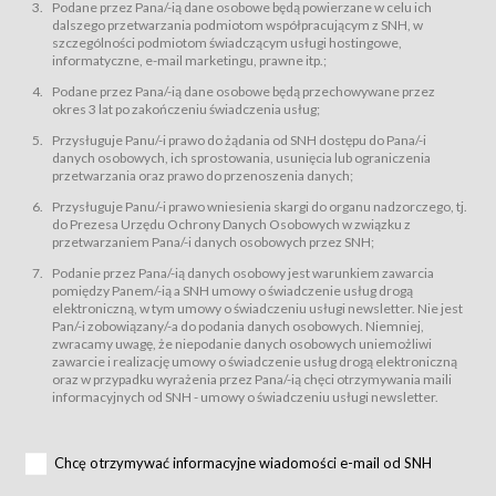
świadczy Usługi drogą elektroniczną w rozumieniu ustawy z dnia 18 lipca
Podane przez Pana/-ią dane osobowe będą powierzane w celu ich
2002 r. o świadczeniu usług drogą elektroniczną (Dz.U. z 2002 r., Nr 144, poz.
dalszego przetwarzania podmiotom współpracującym z SNH, w
1204, z późń. zm.). Usługi świadczone są nieodpłatnie.
szczególności podmiotom świadczącym usługi hostingowe,
usługę przeglądania i odczytywania przez Usługobiorców materiałów
informatyczne, e-mail marketingu, prawne itp.;
zamieszczanych w Serwisie,
Podane przez Pana/-ią dane osobowe będą przechowywane przez
usługę utrzymywania konta użytkownika w Serwisie,
okres 3 lat po zakończeniu świadczenia usług;
usługę newsletter,
Przysługuje Panu/-i prawo do żądania od SNH dostępu do Pana/-i
usługę zawierania na odległość umów nabycia Karnetów i Biletów,
danych osobowych, ich sprostowania, usunięcia lub ograniczenia
usługę zawierania na odległość umów sprzedaży w Sklepie.
przetwarzania oraz prawo do przenoszenia danych;
Usługodawca świadczy Usługi drogą elektroniczną w rozumieniu ustawy z
Przysługuje Panu/-i prawo wniesienia skargi do organu nadzorczego, tj.
dnia 18 lipca 2002 r. o świadczeniu usług drogą elektroniczną (Dz.U. z 2002
r., Nr 144, poz. 1204, z późń. zm.). Usługi świadczone są nieodpłatnie.
do Prezesa Urzędu Ochrony Danych Osobowych w związku z
przetwarzaniem Pana/-i danych osobowych przez SNH;
Na zasadach określonych w Regulaminie dostęp do Serwisu jest otwarty dla
każdego kto posiada możliwość połączenia z publiczną siecią Internet.
Podanie przez Pana/-ią danych osobowy jest warunkiem zawarcia
Usługobiorca przed rozpoczęciem korzystania z Serwisu jest zobowiązany
pomiędzy Panem/-ią a SNH umowy o świadczenie usług drogą
zapoznać się z Regulaminem. Założenie konta w Serwisie oraz zamówienie
elektroniczną, w tym umowy o świadczeniu usługi newsletter. Nie jest
usługi newsletter za pośrednictwem przeznaczonego do tego formularza
zamieszczonego na stronach Serwisu dostępnych dla wszystkich
Pan/-i zobowiązany/-a do podania danych osobowych. Niemniej,
Usługobiorców wymaga akceptacji postanowień Regulaminu.
zwracamy uwagę, że niepodanie danych osobowych uniemożliwi
Usługobiorca zobowiązany jest do przestrzegania postanowień Regulaminu
zawarcie i realizację umowy o świadczenie usług drogą elektroniczną
od chwili rozpoczęcia korzystania z Serwisu.
oraz w przypadku wyrażenia przez Pana/-ią chęci otrzymywania maili
informacyjnych od SNH - umowy o świadczeniu usługi newsletter.
Regulamin jest udostępniony Usługobiorcom nieodpłatnie za
pośrednictwem Serwisu w formie, która umożliwia jego pobranie,
utrwalenie i wydrukowanie.
§ 3
Chcę otrzymywać informacyjne wiadomości e-mail od SNH
Warunki techniczne korzystania z Usług
W celu prawidłowego i pełnego korzystania z Usług, Usługobiorcy powinni