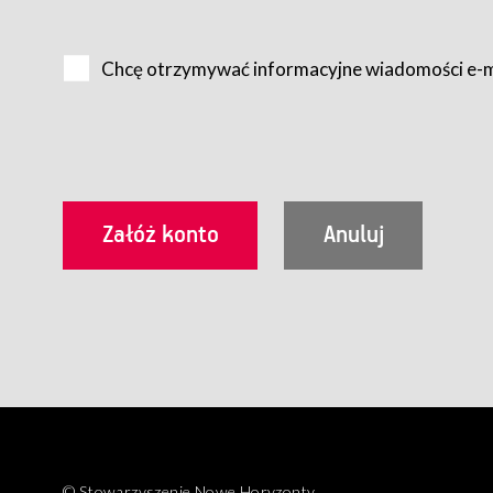
Na zasadach określonych w Regulaminie dostęp do Serwis
Internet.
Chcę otrzymywać informacyjne wiadomości e-
Usługobiorca przed rozpoczęciem korzystania z Serwisu 
zamówienie usługi newsletter za pośrednictwem przezn
dla wszystkich Usługobiorców wymaga akceptacji post
Usługobiorca zobowiązany jest do przestrzegania postan
Regulamin jest udostępniony Usługobiorcom nieodpłatni
utrwalenie i wydrukowanie.
§ 3
Warunki techniczne korzystania z Usług
W celu prawidłowego i pełnego korzystania z Usług, U
urządzeniem mającym dostęp do sieci Internet;
przeglądarką Firefox 8.0 lub wyższą, Chrome 11 lub 
parametrach.
Korzystanie ze wszystkich aplikacji Serwisu może być uz
§ 4
Zawarcie umowy o świadczenie Usług
© Stowarzyszenie Nowe Horyzonty