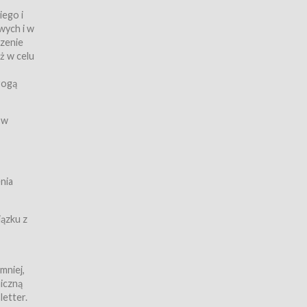
iego i
wych i w
czenie
ż w celu
rogą
ych
 w
wy z
nia
ązku z
mniej,
iczną
iczną
letter.