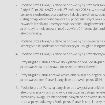
Regulamin – niniejszy regulamin.
Podane przez Pana/-ią dane osobowe będą przetwarzane n
Rady (UE) nr 2016/679 z dnia 27 kwietnia 2016 r. w spr
§ 2
sprawie swobodnego przepływu takich danych oraz uchyle
Postanowienia ogólne
usług drogą elektroniczną oraz w przypadku wyrażenia pr
Regulamin określa zasady:
zawarcia i realizacji umowy o świadczenie usługi newsle
promocyjno-reklamowy i może zawierać informacje handlo
świadczenia Usługobiorcom Usług przez Usługodawcę,
elektroniczną;
zasady świadczenia precyzują odrębne regulaminy,
Podane przez Pana/-ią dane osobowe będą powierzane w
przetwarzania przez Usługodawcę danych osobowy
szczególności podmiotom świadczącym usługi hostingowe,
Usługodawca świadczy w szczególności następujące Usł
dnia 18 lipca 2002 r. o świadczeniu usług drogą elektroni
Podane przez Pana/-ią dane osobowe będą przechowywan
nieodpłatnie.
Przysługuje Panu/-i prawo do żądania od SNH dostępu do
usługę przeglądania i odczytywania przez Usługobi
przetwarzania oraz prawo do przenoszenia danych;
usługę utrzymywania konta użytkownika w Serwisie
Przysługuje Panu/-i prawo wniesienia skargi do organu
usługę newsletter,
przetwarzaniem Pana/-i danych osobowych przez SNH;
usługę zawierania na odległość umów nabycia Karne
Podanie przez Pana/-ią danych osobowy jest warunkiem
elektroniczną, w tym umowy o świadczeniu usługi newslet
usługę zawierania na odległość umów sprzedaży w S
zwracamy uwagę, że niepodanie danych osobowych uniemoż
Usługodawca świadczy Usługi drogą elektroniczną w rozu
oraz w przypadku wyrażenia przez Pana/-ią chęci otrzym
(Dz.U. z 2002 r., Nr 144, poz. 1204, z późń. zm.). Usługi 