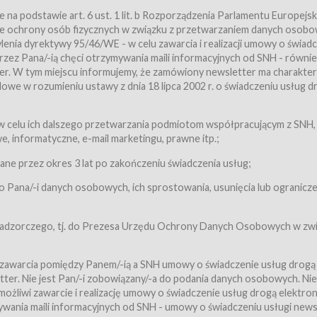
a podstawie art. 6 ust. 1 lit. b Rozporządzenia Parlamentu Europejsk
awie ochrony osób fizycznych w związku z przetwarzaniem danych osobo
nia dyrektywy 95/46/WE - w celu zawarcia i realizacji umowy o świad
zez Pana/-ią chęci otrzymywania maili informacyjnych od SNH - równie
tter. W tym miejscu informujemy, że zamówiony newsletter ma charakter
we w rozumieniu ustawy z dnia 18 lipca 2002 r. o świadczeniu usług d
 z zastrzeżeniem usług, o których mowa w ust. 2 pkt. 4 i 5 poniżej, któr
 celu ich dalszego przetwarzania podmiotom współpracującym z SNH,
ch Usługobiorców będących osobami fizycznymi.
 informatyczne, e-mail marketingu, prawne itp.;
ugi:Usługodawca świadczy Usługi drogą elektroniczną w rozumieniu usta
czną (Dz.U. z 2002 r., Nr 144, poz. 1204, z późń. zm.). Usługi świadczone są
e przez okres 3 lat po zakończeniu świadczenia usług;
 Pana/-i danych osobowych, ich sprostowania, usunięcia lub ogranicze
orców materiałów zamieszczanych w Serwisie,
,
 nadzorczego, tj. do Prezesa Urzędu Ochrony Danych Osobowych w zwi
tów i Biletów,
 zawarcia pomiędzy Panem/-ią a SNH umowy o świadczenie usług drogą
ter. Nie jest Pan/-i zobowiązany/-a do podania danych osobowych. Nie
klepie.
liwi zawarcie i realizację umowy o świadczenie usług drogą elektron
mieniu ustawy z dnia 18 lipca 2002 r. o świadczeniu usług drogą elektron
ywania maili informacyjnych od SNH - umowy o świadczeniu usługi news
świadczone są nieodpłatnie.