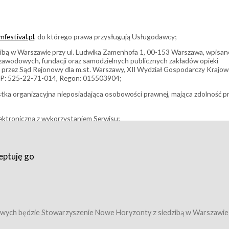
festival.pl
, do którego prawa przysługują Usługodawcy;
bą w Warszawie przy ul. Ludwika Zamenhofa 1, 00-153 Warszawa, wpisan
i zawodowych, fundacji oraz samodzielnych publicznych zakładów opieki
 przez Sąd Rejonowy dla m.st. Warszawy, XII Wydział Gospodarczy Krajo
P: 525-22-71-014, Regon: 015503904;
stka organizacyjna nieposiadająca osobowości prawnej, mająca zdolność p
ektroniczną z wykorzystaniem Serwisu;
filmowy, koncert lub inna impreza, w której można uczestniczyć nabywają
eptuję go
umowy z Usługodawcą i uprawniające do wzięcia udziału w Wydarzeniu,
tj. uprawniające do uczestnictwa w seansach na festiwalach filmowych lu
edytacje);
owy z Usługodawcą i uprawniające do wzięcia udziału w Wydarzeniu,
 tj. uprawniające do uczestnictwa w wielu albo w pojedynczych seansach
wych będzie Stowarzyszenie Nowe Horyzonty z siedzibą w Warszawie
ę w Serwisie;