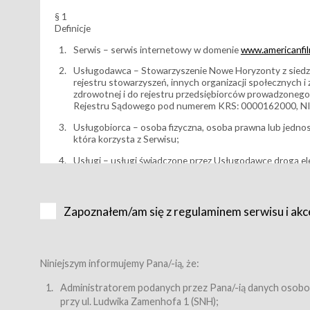
§ 1
Definicje
Serwis – serwis internetowy w domenie
www.americanfilm
Usługodawca – Stowarzyszenie Nowe Horyzonty z siedzi
rejestru stowarzyszeń, innych organizacji społecznych 
zdrowotnej i do rejestru przedsiębiorców prowadzonego
Rejestru Sądowego pod numerem KRS: 0000162000, NI
Usługobiorca – osoba fizyczna, osoba prawna lub jedno
która korzysta z Serwisu;
Usługi – usługi świadczone przez Usługodawcę drogą el
Wydarzenie – organizowany przez Usługodawcę festiwal 
Karnet lub/i Bilet za pośrednictwem Serwisu;
Zapoznałem/am się z regulaminem serwisu i akc
Karnety – wybrane dokumenty potwierdzające zawarcie 
przewidziane przez Usługodawcę dla danego Wydarzenia, 
sprzedawane podmiotom z branży mediów i filmowej (Akr
Bilety – wybrane dokumenty potwierdzające zawarcie um
Niniejszym informujemy Pana/-ią, że:
przewidziane przez Usługodawcę dla danego Wydarzenia,
filmowych, wydarzeniach specjalnych i koncertach;
Administratorem podanych przez Pana/-ią danych osobo
przy ul. Ludwika Zamenhofa 1 (SNH);
Sklep – sklep internetowy prowadzony przez Usługodawc