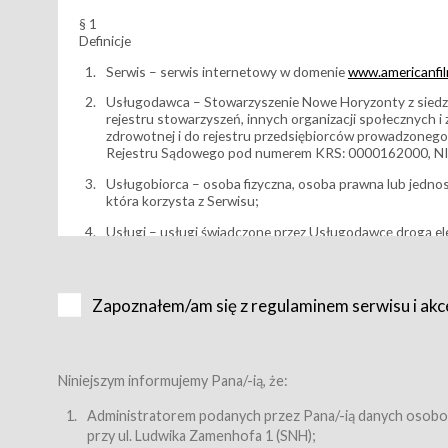
§ 1
Definicje
Serwis – serwis internetowy w domenie
www.americanfilm
Usługodawca – Stowarzyszenie Nowe Horyzonty z siedzi
rejestru stowarzyszeń, innych organizacji społecznych 
zdrowotnej i do rejestru przedsiębiorców prowadzonego
Rejestru Sądowego pod numerem KRS: 0000162000, NI
Usługobiorca – osoba fizyczna, osoba prawna lub jedno
która korzysta z Serwisu;
Usługi – usługi świadczone przez Usługodawcę drogą el
Wydarzenie – organizowany przez Usługodawcę festiwal 
Karnet lub/i Bilet za pośrednictwem Serwisu;
Zapoznałem/am się z regulaminem serwisu i akc
Karnety – wybrane dokumenty potwierdzające zawarcie 
przewidziane przez Usługodawcę dla danego Wydarzenia, 
sprzedawane podmiotom z branży mediów i filmowej (Akr
Bilety – wybrane dokumenty potwierdzające zawarcie um
Niniejszym informujemy Pana/-ią, że:
przewidziane przez Usługodawcę dla danego Wydarzenia,
filmowych, wydarzeniach specjalnych i koncertach;
Administratorem podanych przez Pana/-ią danych osobo
przy ul. Ludwika Zamenhofa 1 (SNH);
Sklep – sklep internetowy prowadzony przez Usługodawc