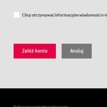
Na zasadach określonych w Regulaminie dostęp do Serwis
Internet.
Chcę otrzymywać informacyjne wiadomości e-
Usługobiorca przed rozpoczęciem korzystania z Serwisu 
zamówienie usługi newsletter za pośrednictwem przezn
dla wszystkich Usługobiorców wymaga akceptacji post
Usługobiorca zobowiązany jest do przestrzegania postan
Regulamin jest udostępniony Usługobiorcom nieodpłatni
utrwalenie i wydrukowanie.
§ 3
Warunki techniczne korzystania z Usług
W celu prawidłowego i pełnego korzystania z Usług, U
urządzeniem mającym dostęp do sieci Internet;
przeglądarką Firefox 8.0 lub wyższą, Chrome 11 lub 
parametrach.
Korzystanie ze wszystkich aplikacji Serwisu może być uz
§ 4
Zawarcie umowy o świadczenie Usług
© Stowarzyszenie Nowe Horyzonty