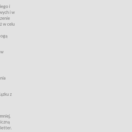
iego i
wych i w
czenie
ż w celu
rogą
ych
 w
wy z
nia
ązku z
mniej,
iczną
iczną
letter.