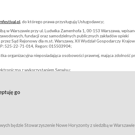
festival.pl
, do którego prawa przysługują Usługodawcy;
bą w Warszawie przy ul. Ludwika Zamenhofa 1, 00-153 Warszawa, wpisan
i zawodowych, fundacji oraz samodzielnych publicznych zakładów opieki
 przez Sąd Rejonowy dla m.st. Warszawy, XII Wydział Gospodarczy Krajo
P: 525-22-71-014, Regon: 015503904;
stka organizacyjna nieposiadająca osobowości prawnej, mająca zdolność p
ektroniczną z wykorzystaniem Serwisu;
filmowy, koncert lub inna impreza, w której można uczestniczyć nabywają
eptuję go
umowy z Usługodawcą i uprawniające do wzięcia udziału w Wydarzeniu,
tj. uprawniające do uczestnictwa w seansach na festiwalach filmowych lu
edytacje);
owy z Usługodawcą i uprawniające do wzięcia udziału w Wydarzeniu,
 tj. uprawniające do uczestnictwa w wielu albo w pojedynczych seansach
wych będzie Stowarzyszenie Nowe Horyzonty z siedzibą w Warszawie
ę w Serwisie;