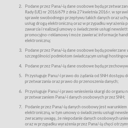
Regulamin – niniejszy regulamin.
Podane przez Pana/-ią dane osobowe będą przetwarzane n
Rady (UE) nr 2016/679 z dnia 27 kwietnia 2016 r. w spr
§ 2
sprawie swobodnego przepływu takich danych oraz uchyle
Postanowienia ogólne
usług drogą elektroniczną oraz w przypadku wyrażenia pr
Regulamin określa zasady:
zawarcia i realizacji umowy o świadczenie usługi newsle
promocyjno-reklamowy i może zawierać informacje handlo
świadczenia Usługobiorcom Usług przez Usługodawcę,
elektroniczną;
zasady świadczenia precyzują odrębne regulaminy,
Podane przez Pana/-ią dane osobowe będą powierzane w
przetwarzania przez Usługodawcę danych osobowy
szczególności podmiotom świadczącym usługi hostingowe,
Usługodawca świadczy w szczególności następujące Usł
dnia 18 lipca 2002 r. o świadczeniu usług drogą elektroni
Podane przez Pana/-ią dane osobowe będą przechowywan
nieodpłatnie.
Przysługuje Panu/-i prawo do żądania od SNH dostępu do
usługę przeglądania i odczytywania przez Usługobi
przetwarzania oraz prawo do przenoszenia danych;
usługę utrzymywania konta użytkownika w Serwisie
Przysługuje Panu/-i prawo wniesienia skargi do organu
usługę newsletter,
przetwarzaniem Pana/-i danych osobowych przez SNH;
usługę zawierania na odległość umów nabycia Karne
Podanie przez Pana/-ią danych osobowy jest warunkiem
elektroniczną, w tym umowy o świadczeniu usługi newslet
usługę zawierania na odległość umów sprzedaży w S
zwracamy uwagę, że niepodanie danych osobowych uniemoż
Usługodawca świadczy Usługi drogą elektroniczną w rozu
oraz w przypadku wyrażenia przez Pana/-ią chęci otrzym
(Dz.U. z 2002 r., Nr 144, poz. 1204, z późń. zm.). Usługi 