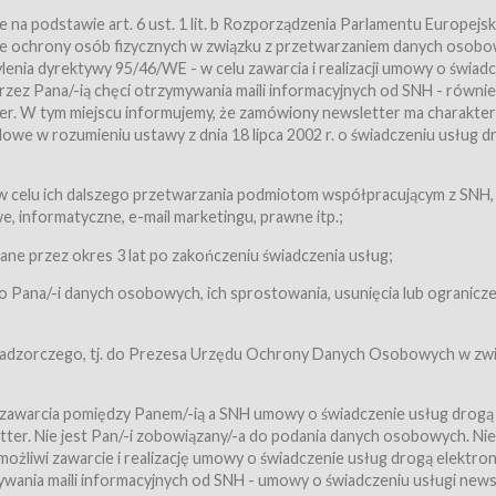
a podstawie art. 6 ust. 1 lit. b Rozporządzenia Parlamentu Europejsk
awie ochrony osób fizycznych w związku z przetwarzaniem danych osobo
nia dyrektywy 95/46/WE - w celu zawarcia i realizacji umowy o świad
zez Pana/-ią chęci otrzymywania maili informacyjnych od SNH - równie
tter. W tym miejscu informujemy, że zamówiony newsletter ma charakter
we w rozumieniu ustawy z dnia 18 lipca 2002 r. o świadczeniu usług d
 z zastrzeżeniem usług, o których mowa w ust. 2 pkt. 4 i 5 poniżej, któr
 celu ich dalszego przetwarzania podmiotom współpracującym z SNH,
ch Usługobiorców będących osobami fizycznymi.
 informatyczne, e-mail marketingu, prawne itp.;
ugi:Usługodawca świadczy Usługi drogą elektroniczną w rozumieniu usta
czną (Dz.U. z 2002 r., Nr 144, poz. 1204, z późń. zm.). Usługi świadczone są
e przez okres 3 lat po zakończeniu świadczenia usług;
 Pana/-i danych osobowych, ich sprostowania, usunięcia lub ogranicze
orców materiałów zamieszczanych w Serwisie,
,
 nadzorczego, tj. do Prezesa Urzędu Ochrony Danych Osobowych w zwi
tów i Biletów,
 zawarcia pomiędzy Panem/-ią a SNH umowy o świadczenie usług drogą
ter. Nie jest Pan/-i zobowiązany/-a do podania danych osobowych. Nie
klepie.
liwi zawarcie i realizację umowy o świadczenie usług drogą elektron
mieniu ustawy z dnia 18 lipca 2002 r. o świadczeniu usług drogą elektron
ywania maili informacyjnych od SNH - umowy o świadczeniu usługi news
świadczone są nieodpłatnie.