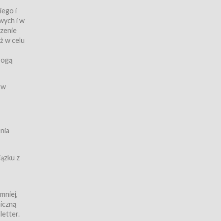
iego i
wych i w
czenie
ż w celu
rogą
ych
 w
wy z
nia
ązku z
mniej,
iczną
iczną
letter.