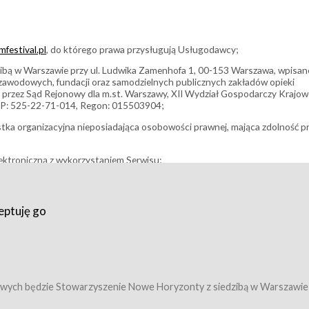
festival.pl
, do którego prawa przysługują Usługodawcy;
bą w Warszawie przy ul. Ludwika Zamenhofa 1, 00-153 Warszawa, wpisan
i zawodowych, fundacji oraz samodzielnych publicznych zakładów opieki
 przez Sąd Rejonowy dla m.st. Warszawy, XII Wydział Gospodarczy Krajo
P: 525-22-71-014, Regon: 015503904;
stka organizacyjna nieposiadająca osobowości prawnej, mająca zdolność p
ektroniczną z wykorzystaniem Serwisu;
filmowy, koncert lub inna impreza, w której można uczestniczyć nabywają
eptuję go
umowy z Usługodawcą i uprawniające do wzięcia udziału w Wydarzeniu,
tj. uprawniające do uczestnictwa w seansach na festiwalach filmowych lu
edytacje);
owy z Usługodawcą i uprawniające do wzięcia udziału w Wydarzeniu,
 tj. uprawniające do uczestnictwa w wielu albo w pojedynczych seansach
wych będzie Stowarzyszenie Nowe Horyzonty z siedzibą w Warszawie
ę w Serwisie;