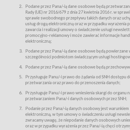
Regulamin – niniejszy regulamin.
Podane przez Pana/-ią dane osobowe będą przetwarzane n
Rady (UE) nr 2016/679 z dnia 27 kwietnia 2016 r. w spr
§ 2
sprawie swobodnego przepływu takich danych oraz uchyle
Postanowienia ogólne
usług drogą elektroniczną oraz w przypadku wyrażenia pr
Regulamin określa zasady:
zawarcia i realizacji umowy o świadczenie usługi newsle
promocyjno-reklamowy i może zawierać informacje handlo
świadczenia Usługobiorcom Usług przez Usługodawcę,
elektroniczną;
zasady świadczenia precyzują odrębne regulaminy,
Podane przez Pana/-ią dane osobowe będą powierzane w
przetwarzania przez Usługodawcę danych osobowy
szczególności podmiotom świadczącym usługi hostingowe,
Usługodawca świadczy w szczególności następujące Usł
dnia 18 lipca 2002 r. o świadczeniu usług drogą elektroni
Podane przez Pana/-ią dane osobowe będą przechowywan
nieodpłatnie.
Przysługuje Panu/-i prawo do żądania od SNH dostępu do
usługę przeglądania i odczytywania przez Usługobi
przetwarzania oraz prawo do przenoszenia danych;
usługę utrzymywania konta użytkownika w Serwisie
Przysługuje Panu/-i prawo wniesienia skargi do organu
usługę newsletter,
przetwarzaniem Pana/-i danych osobowych przez SNH;
usługę zawierania na odległość umów nabycia Karne
Podanie przez Pana/-ią danych osobowy jest warunkiem
elektroniczną, w tym umowy o świadczeniu usługi newslet
usługę zawierania na odległość umów sprzedaży w S
zwracamy uwagę, że niepodanie danych osobowych uniemoż
Usługodawca świadczy Usługi drogą elektroniczną w rozu
oraz w przypadku wyrażenia przez Pana/-ią chęci otrzym
(Dz.U. z 2002 r., Nr 144, poz. 1204, z późń. zm.). Usługi 