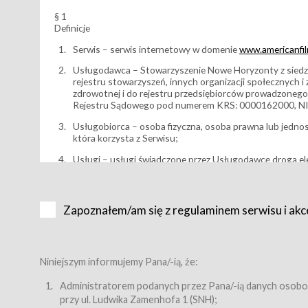
§ 1
Definicje
Serwis – serwis internetowy w domenie
www.americanfilm
Usługodawca – Stowarzyszenie Nowe Horyzonty z siedzi
rejestru stowarzyszeń, innych organizacji społecznych 
zdrowotnej i do rejestru przedsiębiorców prowadzonego
Rejestru Sądowego pod numerem KRS: 0000162000, NI
Usługobiorca – osoba fizyczna, osoba prawna lub jedno
która korzysta z Serwisu;
Usługi – usługi świadczone przez Usługodawcę drogą el
Wydarzenie – organizowany przez Usługodawcę festiwal 
Karnet lub/i Bilet za pośrednictwem Serwisu;
Zapoznałem/am się z regulaminem serwisu i akc
Karnety – wybrane dokumenty potwierdzające zawarcie 
przewidziane przez Usługodawcę dla danego Wydarzenia, 
sprzedawane podmiotom z branży mediów i filmowej (Akr
Bilety – wybrane dokumenty potwierdzające zawarcie um
Niniejszym informujemy Pana/-ią, że:
przewidziane przez Usługodawcę dla danego Wydarzenia,
filmowych, wydarzeniach specjalnych i koncertach;
Administratorem podanych przez Pana/-ią danych osobo
przy ul. Ludwika Zamenhofa 1 (SNH);
Sklep – sklep internetowy prowadzony przez Usługodawc