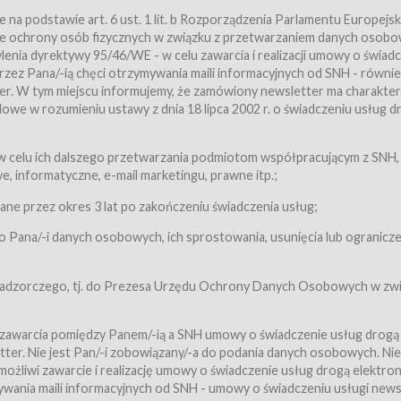
a podstawie art. 6 ust. 1 lit. b Rozporządzenia Parlamentu Europejsk
awie ochrony osób fizycznych w związku z przetwarzaniem danych osobo
nia dyrektywy 95/46/WE - w celu zawarcia i realizacji umowy o świad
zez Pana/-ią chęci otrzymywania maili informacyjnych od SNH - równie
tter. W tym miejscu informujemy, że zamówiony newsletter ma charakter
we w rozumieniu ustawy z dnia 18 lipca 2002 r. o świadczeniu usług d
 z zastrzeżeniem usług, o których mowa w ust. 2 pkt. 4 i 5 poniżej, któr
 celu ich dalszego przetwarzania podmiotom współpracującym z SNH,
ch Usługobiorców będących osobami fizycznymi.
 informatyczne, e-mail marketingu, prawne itp.;
ugi:Usługodawca świadczy Usługi drogą elektroniczną w rozumieniu usta
czną (Dz.U. z 2002 r., Nr 144, poz. 1204, z późń. zm.). Usługi świadczone są
e przez okres 3 lat po zakończeniu świadczenia usług;
 Pana/-i danych osobowych, ich sprostowania, usunięcia lub ogranicze
orców materiałów zamieszczanych w Serwisie,
,
 nadzorczego, tj. do Prezesa Urzędu Ochrony Danych Osobowych w zwi
tów i Biletów,
 zawarcia pomiędzy Panem/-ią a SNH umowy o świadczenie usług drogą
ter. Nie jest Pan/-i zobowiązany/-a do podania danych osobowych. Nie
klepie.
liwi zawarcie i realizację umowy o świadczenie usług drogą elektron
mieniu ustawy z dnia 18 lipca 2002 r. o świadczeniu usług drogą elektron
ywania maili informacyjnych od SNH - umowy o świadczeniu usługi news
świadczone są nieodpłatnie.