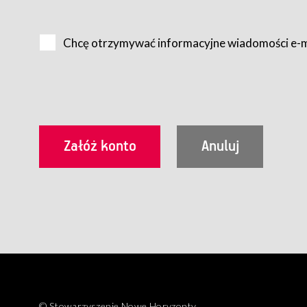
Na zasadach określonych w Regulaminie dostęp do Serwis
Internet.
Chcę otrzymywać informacyjne wiadomości e-
Usługobiorca przed rozpoczęciem korzystania z Serwisu 
zamówienie usługi newsletter za pośrednictwem przezn
dla wszystkich Usługobiorców wymaga akceptacji post
Usługobiorca zobowiązany jest do przestrzegania postan
Regulamin jest udostępniony Usługobiorcom nieodpłatni
utrwalenie i wydrukowanie.
§ 3
Warunki techniczne korzystania z Usług
W celu prawidłowego i pełnego korzystania z Usług, U
urządzeniem mającym dostęp do sieci Internet;
przeglądarką Firefox 8.0 lub wyższą, Chrome 11 lub 
parametrach.
Korzystanie ze wszystkich aplikacji Serwisu może być uz
§ 4
Zawarcie umowy o świadczenie Usług
© Stowarzyszenie Nowe Horyzonty