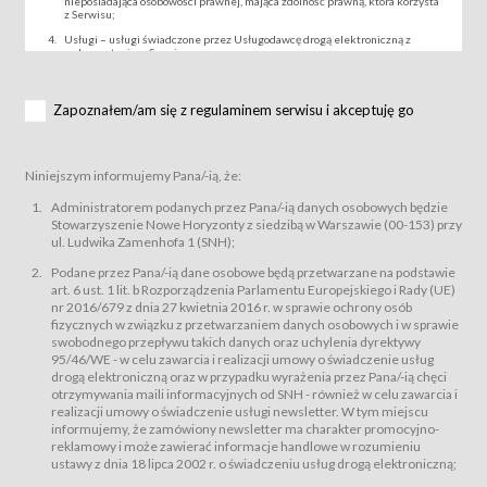
nieposiadająca osobowości prawnej, mająca zdolność prawną, która korzysta
z Serwisu;
Usługi – usługi świadczone przez Usługodawcę drogą elektroniczną z
wykorzystaniem Serwisu;
Wydarzenie – organizowany przez Usługodawcę festiwal filmowy, koncert
lub inna impreza, w której można uczestniczyć nabywając Karnet lub/i Bilet
za pośrednictwem Serwisu;
Zapoznałem/am się z regulaminem serwisu i akceptuję go
Karnety – wybrane dokumenty potwierdzające zawarcie umowy z
Usługodawcą i uprawniające do wzięcia udziału w Wydarzeniu,
przewidziane przez Usługodawcę dla danego Wydarzenia, tj. uprawniające
do uczestnictwa w seansach na festiwalach filmowych lub/i sprzedawane
Niniejszym informujemy Pana/-ią, że:
podmiotom z branży mediów i filmowej (Akredytacje);
Bilety – wybrane dokumenty potwierdzające zawarcie umowy z
Administratorem podanych przez Pana/-ią danych osobowych będzie
Usługodawcą i uprawniające do wzięcia udziału w Wydarzeniu,
Stowarzyszenie Nowe Horyzonty z siedzibą w Warszawie (00-153) przy
przewidziane przez Usługodawcę dla danego Wydarzenia, tj. uprawniające
ul. Ludwika Zamenhofa 1 (SNH);
do uczestnictwa w wielu albo w pojedynczych seansach filmowych,
wydarzeniach specjalnych i koncertach;
Podane przez Pana/-ią dane osobowe będą przetwarzane na podstawie
Sklep – sklep internetowy prowadzony przez Usługodawcę w Serwisie;
art. 6 ust. 1 lit. b Rozporządzenia Parlamentu Europejskiego i Rady (UE)
Regulamin – niniejszy regulamin.
nr 2016/679 z dnia 27 kwietnia 2016 r. w sprawie ochrony osób
fizycznych w związku z przetwarzaniem danych osobowych i w sprawie
§ 2
swobodnego przepływu takich danych oraz uchylenia dyrektywy
Postanowienia ogólne
95/46/WE - w celu zawarcia i realizacji umowy o świadczenie usług
Regulamin określa zasady:
drogą elektroniczną oraz w przypadku wyrażenia przez Pana/-ią chęci
świadczenia Usługobiorcom Usług przez Usługodawcę, z
otrzymywania maili informacyjnych od SNH - również w celu zawarcia i
zastrzeżeniem usług, o których mowa w ust. 2 pkt. 4 i 5 poniżej, których
realizacji umowy o świadczenie usługi newsletter. W tym miejscu
zasady świadczenia precyzują odrębne regulaminy,
informujemy, że zamówiony newsletter ma charakter promocyjno-
przetwarzania przez Usługodawcę danych osobowych Usługobiorców
reklamowy i może zawierać informacje handlowe w rozumieniu
będących osobami fizycznymi.
ustawy z dnia 18 lipca 2002 r. o świadczeniu usług drogą elektroniczną;
Usługodawca świadczy w szczególności następujące Usługi:Usługodawca