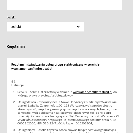
Język:
polski
Regulamin
Regulamin świadczenia usług drogą elektroniczną w serwisie
www.americanfilmfestival.pl
§ 1
Definicje
Serwis – serwis internetowy w domenie
www.americanfilmfestival.pl
, do
którego prawa przysługują Usługodawcy;
Usługodawca – Stowarzyszenie Nowe Horyzonty z siedzibą w Warszawie
przy ul. Ludwika Zamenhofa 1, 00-153 Warszawa, wpisane do rejestru
stowarzyszeń, innych organizacji społecznych i zawodowych, fundacji oraz
samodzielnych publicznych zakładów opieki zdrowotnej i do rejestru
przedsiębiorców prowadzonego przez Sąd Rejonowy dla m.st. Warszawy, XII
Wydział Gospodarczy Krajowego Rejestru Sądowego pod numerem KRS:
0000162000, NIP: 525-22-71-014, Regon: 015503904;
Usługobiorca – osoba fizyczna, osoba prawna lub jednostka organizacyjna