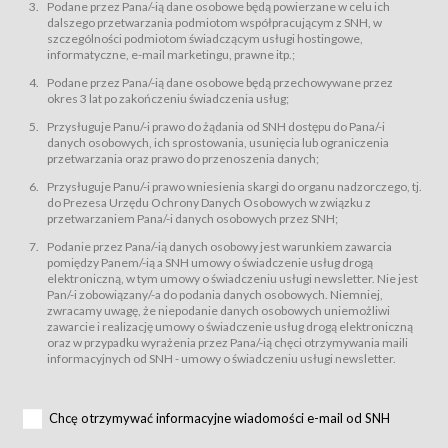
świadczy Usługi drogą elektroniczną w rozumieniu ustawy z dnia 18 lipca
Podane przez Pana/-ią dane osobowe będą powierzane w celu ich
2002 r. o świadczeniu usług drogą elektroniczną (Dz.U. z 2002 r., Nr 144, poz.
dalszego przetwarzania podmiotom współpracującym z SNH, w
1204, z późń. zm.). Usługi świadczone są nieodpłatnie.
szczególności podmiotom świadczącym usługi hostingowe,
usługę przeglądania i odczytywania przez Usługobiorców materiałów
informatyczne, e-mail marketingu, prawne itp.;
zamieszczanych w Serwisie,
Podane przez Pana/-ią dane osobowe będą przechowywane przez
usługę utrzymywania konta użytkownika w Serwisie,
okres 3 lat po zakończeniu świadczenia usług;
usługę newsletter,
Przysługuje Panu/-i prawo do żądania od SNH dostępu do Pana/-i
usługę zawierania na odległość umów nabycia Karnetów i Biletów,
danych osobowych, ich sprostowania, usunięcia lub ograniczenia
usługę zawierania na odległość umów sprzedaży w Sklepie.
przetwarzania oraz prawo do przenoszenia danych;
Usługodawca świadczy Usługi drogą elektroniczną w rozumieniu ustawy z
Przysługuje Panu/-i prawo wniesienia skargi do organu nadzorczego, tj.
dnia 18 lipca 2002 r. o świadczeniu usług drogą elektroniczną (Dz.U. z 2002
r., Nr 144, poz. 1204, z późń. zm.). Usługi świadczone są nieodpłatnie.
do Prezesa Urzędu Ochrony Danych Osobowych w związku z
przetwarzaniem Pana/-i danych osobowych przez SNH;
Na zasadach określonych w Regulaminie dostęp do Serwisu jest otwarty dla
każdego kto posiada możliwość połączenia z publiczną siecią Internet.
Podanie przez Pana/-ią danych osobowy jest warunkiem zawarcia
Usługobiorca przed rozpoczęciem korzystania z Serwisu jest zobowiązany
pomiędzy Panem/-ią a SNH umowy o świadczenie usług drogą
zapoznać się z Regulaminem. Założenie konta w Serwisie oraz zamówienie
elektroniczną, w tym umowy o świadczeniu usługi newsletter. Nie jest
usługi newsletter za pośrednictwem przeznaczonego do tego formularza
zamieszczonego na stronach Serwisu dostępnych dla wszystkich
Pan/-i zobowiązany/-a do podania danych osobowych. Niemniej,
Usługobiorców wymaga akceptacji postanowień Regulaminu.
zwracamy uwagę, że niepodanie danych osobowych uniemożliwi
Usługobiorca zobowiązany jest do przestrzegania postanowień Regulaminu
zawarcie i realizację umowy o świadczenie usług drogą elektroniczną
od chwili rozpoczęcia korzystania z Serwisu.
oraz w przypadku wyrażenia przez Pana/-ią chęci otrzymywania maili
informacyjnych od SNH - umowy o świadczeniu usługi newsletter.
Regulamin jest udostępniony Usługobiorcom nieodpłatnie za
pośrednictwem Serwisu w formie, która umożliwia jego pobranie,
utrwalenie i wydrukowanie.
§ 3
Chcę otrzymywać informacyjne wiadomości e-mail od SNH
Warunki techniczne korzystania z Usług
W celu prawidłowego i pełnego korzystania z Usług, Usługobiorcy powinni