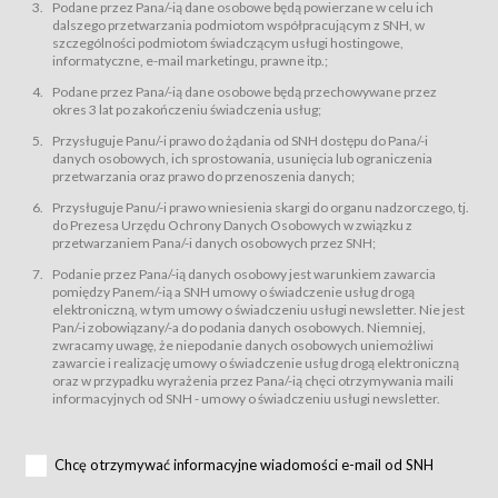
świadczy Usługi drogą elektroniczną w rozumieniu ustawy z dnia 18 lipca
Podane przez Pana/-ią dane osobowe będą powierzane w celu ich
2002 r. o świadczeniu usług drogą elektroniczną (Dz.U. z 2002 r., Nr 144, poz.
dalszego przetwarzania podmiotom współpracującym z SNH, w
1204, z późń. zm.). Usługi świadczone są nieodpłatnie.
szczególności podmiotom świadczącym usługi hostingowe,
usługę przeglądania i odczytywania przez Usługobiorców materiałów
informatyczne, e-mail marketingu, prawne itp.;
zamieszczanych w Serwisie,
Podane przez Pana/-ią dane osobowe będą przechowywane przez
usługę utrzymywania konta użytkownika w Serwisie,
okres 3 lat po zakończeniu świadczenia usług;
usługę newsletter,
Przysługuje Panu/-i prawo do żądania od SNH dostępu do Pana/-i
usługę zawierania na odległość umów nabycia Karnetów i Biletów,
danych osobowych, ich sprostowania, usunięcia lub ograniczenia
usługę zawierania na odległość umów sprzedaży w Sklepie.
przetwarzania oraz prawo do przenoszenia danych;
Usługodawca świadczy Usługi drogą elektroniczną w rozumieniu ustawy z
Przysługuje Panu/-i prawo wniesienia skargi do organu nadzorczego, tj.
dnia 18 lipca 2002 r. o świadczeniu usług drogą elektroniczną (Dz.U. z 2002
r., Nr 144, poz. 1204, z późń. zm.). Usługi świadczone są nieodpłatnie.
do Prezesa Urzędu Ochrony Danych Osobowych w związku z
przetwarzaniem Pana/-i danych osobowych przez SNH;
Na zasadach określonych w Regulaminie dostęp do Serwisu jest otwarty dla
każdego kto posiada możliwość połączenia z publiczną siecią Internet.
Podanie przez Pana/-ią danych osobowy jest warunkiem zawarcia
Usługobiorca przed rozpoczęciem korzystania z Serwisu jest zobowiązany
pomiędzy Panem/-ią a SNH umowy o świadczenie usług drogą
zapoznać się z Regulaminem. Założenie konta w Serwisie oraz zamówienie
elektroniczną, w tym umowy o świadczeniu usługi newsletter. Nie jest
usługi newsletter za pośrednictwem przeznaczonego do tego formularza
zamieszczonego na stronach Serwisu dostępnych dla wszystkich
Pan/-i zobowiązany/-a do podania danych osobowych. Niemniej,
Usługobiorców wymaga akceptacji postanowień Regulaminu.
zwracamy uwagę, że niepodanie danych osobowych uniemożliwi
Usługobiorca zobowiązany jest do przestrzegania postanowień Regulaminu
zawarcie i realizację umowy o świadczenie usług drogą elektroniczną
od chwili rozpoczęcia korzystania z Serwisu.
oraz w przypadku wyrażenia przez Pana/-ią chęci otrzymywania maili
informacyjnych od SNH - umowy o świadczeniu usługi newsletter.
Regulamin jest udostępniony Usługobiorcom nieodpłatnie za
pośrednictwem Serwisu w formie, która umożliwia jego pobranie,
utrwalenie i wydrukowanie.
§ 3
Chcę otrzymywać informacyjne wiadomości e-mail od SNH
Warunki techniczne korzystania z Usług
W celu prawidłowego i pełnego korzystania z Usług, Usługobiorcy powinni