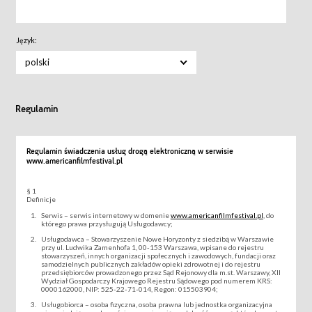
Język:
polski
Regulamin
Regulamin świadczenia usług drogą elektroniczną w serwisie
www.americanfilmfestival.pl
§ 1
Definicje
Serwis – serwis internetowy w domenie
www.americanfilmfestival.pl
, do
którego prawa przysługują Usługodawcy;
Usługodawca – Stowarzyszenie Nowe Horyzonty z siedzibą w Warszawie
przy ul. Ludwika Zamenhofa 1, 00-153 Warszawa, wpisane do rejestru
stowarzyszeń, innych organizacji społecznych i zawodowych, fundacji oraz
samodzielnych publicznych zakładów opieki zdrowotnej i do rejestru
przedsiębiorców prowadzonego przez Sąd Rejonowy dla m.st. Warszawy, XII
Wydział Gospodarczy Krajowego Rejestru Sądowego pod numerem KRS:
0000162000, NIP: 525-22-71-014, Regon: 015503904;
Usługobiorca – osoba fizyczna, osoba prawna lub jednostka organizacyjna