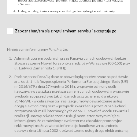
nieposiadająca osobowości prawnej, mająca zdolność prawną, która korzysta
z Serwisu;
Usługi – usługi świadczone przez Usługodawcę drogą elektroniczną z
wykorzystaniem Serwisu;
Wydarzenie – organizowany przez Usługodawcę festiwal filmowy, koncert
lub inna impreza, w której można uczestniczyć nabywając Karnet lub/i Bilet
za pośrednictwem Serwisu;
Zapoznałem/am się z regulaminem serwisu i akceptuję go
Karnety – wybrane dokumenty potwierdzające zawarcie umowy z
Usługodawcą i uprawniające do wzięcia udziału w Wydarzeniu,
przewidziane przez Usługodawcę dla danego Wydarzenia, tj. uprawniające
do uczestnictwa w seansach na festiwalach filmowych lub/i sprzedawane
Niniejszym informujemy Pana/-ią, że:
podmiotom z branży mediów i filmowej (Akredytacje);
Bilety – wybrane dokumenty potwierdzające zawarcie umowy z
Administratorem podanych przez Pana/-ią danych osobowych będzie
Usługodawcą i uprawniające do wzięcia udziału w Wydarzeniu,
Stowarzyszenie Nowe Horyzonty z siedzibą w Warszawie (00-153) przy
przewidziane przez Usługodawcę dla danego Wydarzenia, tj. uprawniające
ul. Ludwika Zamenhofa 1 (SNH);
do uczestnictwa w wielu albo w pojedynczych seansach filmowych,
wydarzeniach specjalnych i koncertach;
Podane przez Pana/-ią dane osobowe będą przetwarzane na podstawie
Sklep – sklep internetowy prowadzony przez Usługodawcę w Serwisie;
art. 6 ust. 1 lit. b Rozporządzenia Parlamentu Europejskiego i Rady (UE)
Regulamin – niniejszy regulamin.
nr 2016/679 z dnia 27 kwietnia 2016 r. w sprawie ochrony osób
fizycznych w związku z przetwarzaniem danych osobowych i w sprawie
§ 2
swobodnego przepływu takich danych oraz uchylenia dyrektywy
Postanowienia ogólne
95/46/WE - w celu zawarcia i realizacji umowy o świadczenie usług
Regulamin określa zasady:
drogą elektroniczną oraz w przypadku wyrażenia przez Pana/-ią chęci
świadczenia Usługobiorcom Usług przez Usługodawcę, z
otrzymywania maili informacyjnych od SNH - również w celu zawarcia i
zastrzeżeniem usług, o których mowa w ust. 2 pkt. 4 i 5 poniżej, których
realizacji umowy o świadczenie usługi newsletter. W tym miejscu
zasady świadczenia precyzują odrębne regulaminy,
informujemy, że zamówiony newsletter ma charakter promocyjno-
przetwarzania przez Usługodawcę danych osobowych Usługobiorców
reklamowy i może zawierać informacje handlowe w rozumieniu
będących osobami fizycznymi.
ustawy z dnia 18 lipca 2002 r. o świadczeniu usług drogą elektroniczną;
Usługodawca świadczy w szczególności następujące Usługi:Usługodawca