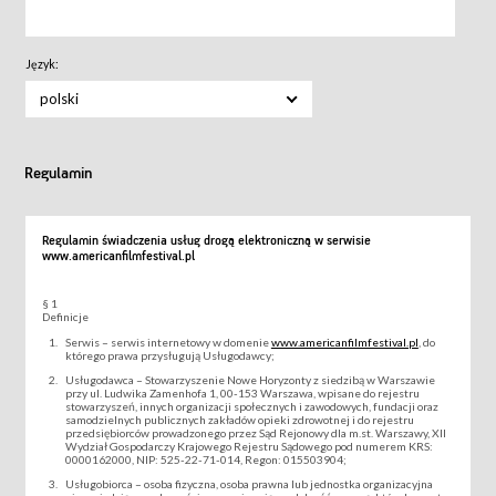
Język:
polski
Regulamin
Regulamin świadczenia usług drogą elektroniczną w serwisie
www.americanfilmfestival.pl
§ 1
Definicje
Serwis – serwis internetowy w domenie
www.americanfilmfestival.pl
, do
którego prawa przysługują Usługodawcy;
Usługodawca – Stowarzyszenie Nowe Horyzonty z siedzibą w Warszawie
przy ul. Ludwika Zamenhofa 1, 00-153 Warszawa, wpisane do rejestru
stowarzyszeń, innych organizacji społecznych i zawodowych, fundacji oraz
samodzielnych publicznych zakładów opieki zdrowotnej i do rejestru
przedsiębiorców prowadzonego przez Sąd Rejonowy dla m.st. Warszawy, XII
Wydział Gospodarczy Krajowego Rejestru Sądowego pod numerem KRS:
0000162000, NIP: 525-22-71-014, Regon: 015503904;
Usługobiorca – osoba fizyczna, osoba prawna lub jednostka organizacyjna