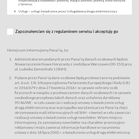
nieposiadająca osobowości prawnej, mająca zdolność prawną, która korzysta
z Serwisu;
Usługi – usługi świadczone przez Usługodawcę drogą elektroniczną z
wykorzystaniem Serwisu;
Wydarzenie – organizowany przez Usługodawcę festiwal filmowy, koncert
lub inna impreza, w której można uczestniczyć nabywając Karnet lub/i Bilet
za pośrednictwem Serwisu;
Zapoznałem/am się z regulaminem serwisu i akceptuję go
Karnety – wybrane dokumenty potwierdzające zawarcie umowy z
Usługodawcą i uprawniające do wzięcia udziału w Wydarzeniu,
przewidziane przez Usługodawcę dla danego Wydarzenia, tj. uprawniające
do uczestnictwa w seansach na festiwalach filmowych lub/i sprzedawane
Niniejszym informujemy Pana/-ią, że:
podmiotom z branży mediów i filmowej (Akredytacje);
Bilety – wybrane dokumenty potwierdzające zawarcie umowy z
Administratorem podanych przez Pana/-ią danych osobowych będzie
Usługodawcą i uprawniające do wzięcia udziału w Wydarzeniu,
Stowarzyszenie Nowe Horyzonty z siedzibą w Warszawie (00-153) przy
przewidziane przez Usługodawcę dla danego Wydarzenia, tj. uprawniające
ul. Ludwika Zamenhofa 1 (SNH);
do uczestnictwa w wielu albo w pojedynczych seansach filmowych,
wydarzeniach specjalnych i koncertach;
Podane przez Pana/-ią dane osobowe będą przetwarzane na podstawie
Sklep – sklep internetowy prowadzony przez Usługodawcę w Serwisie;
art. 6 ust. 1 lit. b Rozporządzenia Parlamentu Europejskiego i Rady (UE)
Regulamin – niniejszy regulamin.
nr 2016/679 z dnia 27 kwietnia 2016 r. w sprawie ochrony osób
fizycznych w związku z przetwarzaniem danych osobowych i w sprawie
§ 2
swobodnego przepływu takich danych oraz uchylenia dyrektywy
Postanowienia ogólne
95/46/WE - w celu zawarcia i realizacji umowy o świadczenie usług
Regulamin określa zasady:
drogą elektroniczną oraz w przypadku wyrażenia przez Pana/-ią chęci
świadczenia Usługobiorcom Usług przez Usługodawcę, z
otrzymywania maili informacyjnych od SNH - również w celu zawarcia i
zastrzeżeniem usług, o których mowa w ust. 2 pkt. 4 i 5 poniżej, których
realizacji umowy o świadczenie usługi newsletter. W tym miejscu
zasady świadczenia precyzują odrębne regulaminy,
informujemy, że zamówiony newsletter ma charakter promocyjno-
przetwarzania przez Usługodawcę danych osobowych Usługobiorców
reklamowy i może zawierać informacje handlowe w rozumieniu
będących osobami fizycznymi.
ustawy z dnia 18 lipca 2002 r. o świadczeniu usług drogą elektroniczną;
Usługodawca świadczy w szczególności następujące Usługi:Usługodawca