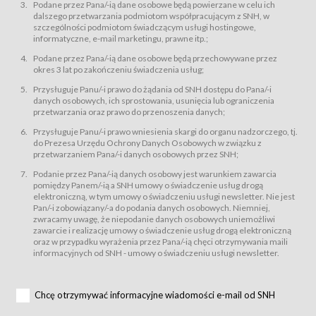
świadczy Usługi drogą elektroniczną w rozumieniu ustawy z dnia 18 lipca
Podane przez Pana/-ią dane osobowe będą powierzane w celu ich
2002 r. o świadczeniu usług drogą elektroniczną (Dz.U. z 2002 r., Nr 144, poz.
dalszego przetwarzania podmiotom współpracującym z SNH, w
1204, z późń. zm.). Usługi świadczone są nieodpłatnie.
szczególności podmiotom świadczącym usługi hostingowe,
usługę przeglądania i odczytywania przez Usługobiorców materiałów
informatyczne, e-mail marketingu, prawne itp.;
zamieszczanych w Serwisie,
Podane przez Pana/-ią dane osobowe będą przechowywane przez
usługę utrzymywania konta użytkownika w Serwisie,
okres 3 lat po zakończeniu świadczenia usług;
usługę newsletter,
Przysługuje Panu/-i prawo do żądania od SNH dostępu do Pana/-i
usługę zawierania na odległość umów nabycia Karnetów i Biletów,
danych osobowych, ich sprostowania, usunięcia lub ograniczenia
usługę zawierania na odległość umów sprzedaży w Sklepie.
przetwarzania oraz prawo do przenoszenia danych;
Usługodawca świadczy Usługi drogą elektroniczną w rozumieniu ustawy z
Przysługuje Panu/-i prawo wniesienia skargi do organu nadzorczego, tj.
dnia 18 lipca 2002 r. o świadczeniu usług drogą elektroniczną (Dz.U. z 2002
r., Nr 144, poz. 1204, z późń. zm.). Usługi świadczone są nieodpłatnie.
do Prezesa Urzędu Ochrony Danych Osobowych w związku z
przetwarzaniem Pana/-i danych osobowych przez SNH;
Na zasadach określonych w Regulaminie dostęp do Serwisu jest otwarty dla
każdego kto posiada możliwość połączenia z publiczną siecią Internet.
Podanie przez Pana/-ią danych osobowy jest warunkiem zawarcia
Usługobiorca przed rozpoczęciem korzystania z Serwisu jest zobowiązany
pomiędzy Panem/-ią a SNH umowy o świadczenie usług drogą
zapoznać się z Regulaminem. Założenie konta w Serwisie oraz zamówienie
elektroniczną, w tym umowy o świadczeniu usługi newsletter. Nie jest
usługi newsletter za pośrednictwem przeznaczonego do tego formularza
zamieszczonego na stronach Serwisu dostępnych dla wszystkich
Pan/-i zobowiązany/-a do podania danych osobowych. Niemniej,
Usługobiorców wymaga akceptacji postanowień Regulaminu.
zwracamy uwagę, że niepodanie danych osobowych uniemożliwi
Usługobiorca zobowiązany jest do przestrzegania postanowień Regulaminu
zawarcie i realizację umowy o świadczenie usług drogą elektroniczną
od chwili rozpoczęcia korzystania z Serwisu.
oraz w przypadku wyrażenia przez Pana/-ią chęci otrzymywania maili
informacyjnych od SNH - umowy o świadczeniu usługi newsletter.
Regulamin jest udostępniony Usługobiorcom nieodpłatnie za
pośrednictwem Serwisu w formie, która umożliwia jego pobranie,
utrwalenie i wydrukowanie.
§ 3
Chcę otrzymywać informacyjne wiadomości e-mail od SNH
Warunki techniczne korzystania z Usług
W celu prawidłowego i pełnego korzystania z Usług, Usługobiorcy powinni