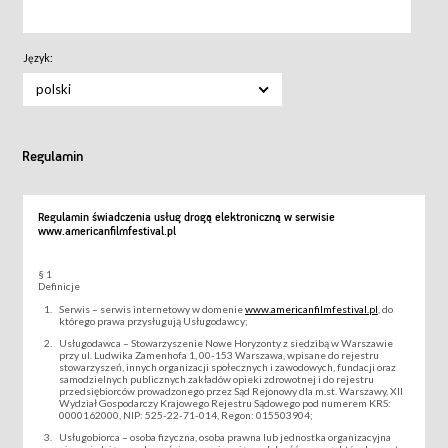
Język:
polski
Regulamin
Regulamin świadczenia usług drogą elektroniczną w serwisie
www.americanfilmfestival.pl
§ 1
Definicje
Serwis – serwis internetowy w domenie
www.americanfilmfestival.pl
, do
którego prawa przysługują Usługodawcy;
Usługodawca – Stowarzyszenie Nowe Horyzonty z siedzibą w Warszawie
przy ul. Ludwika Zamenhofa 1, 00-153 Warszawa, wpisane do rejestru
stowarzyszeń, innych organizacji społecznych i zawodowych, fundacji oraz
samodzielnych publicznych zakładów opieki zdrowotnej i do rejestru
przedsiębiorców prowadzonego przez Sąd Rejonowy dla m.st. Warszawy, XII
Wydział Gospodarczy Krajowego Rejestru Sądowego pod numerem KRS:
0000162000, NIP: 525-22-71-014, Regon: 015503904;
Usługobiorca – osoba fizyczna, osoba prawna lub jednostka organizacyjna