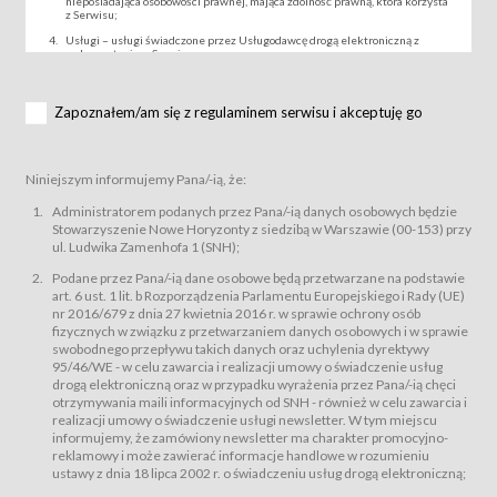
nieposiadająca osobowości prawnej, mająca zdolność prawną, która korzysta
z Serwisu;
Usługi – usługi świadczone przez Usługodawcę drogą elektroniczną z
wykorzystaniem Serwisu;
Wydarzenie – organizowany przez Usługodawcę festiwal filmowy, koncert
lub inna impreza, w której można uczestniczyć nabywając Karnet lub/i Bilet
za pośrednictwem Serwisu;
Zapoznałem/am się z regulaminem serwisu i akceptuję go
Karnety – wybrane dokumenty potwierdzające zawarcie umowy z
Usługodawcą i uprawniające do wzięcia udziału w Wydarzeniu,
przewidziane przez Usługodawcę dla danego Wydarzenia, tj. uprawniające
do uczestnictwa w seansach na festiwalach filmowych lub/i sprzedawane
Niniejszym informujemy Pana/-ią, że:
podmiotom z branży mediów i filmowej (Akredytacje);
Bilety – wybrane dokumenty potwierdzające zawarcie umowy z
Administratorem podanych przez Pana/-ią danych osobowych będzie
Usługodawcą i uprawniające do wzięcia udziału w Wydarzeniu,
Stowarzyszenie Nowe Horyzonty z siedzibą w Warszawie (00-153) przy
przewidziane przez Usługodawcę dla danego Wydarzenia, tj. uprawniające
ul. Ludwika Zamenhofa 1 (SNH);
do uczestnictwa w wielu albo w pojedynczych seansach filmowych,
wydarzeniach specjalnych i koncertach;
Podane przez Pana/-ią dane osobowe będą przetwarzane na podstawie
Sklep – sklep internetowy prowadzony przez Usługodawcę w Serwisie;
art. 6 ust. 1 lit. b Rozporządzenia Parlamentu Europejskiego i Rady (UE)
Regulamin – niniejszy regulamin.
nr 2016/679 z dnia 27 kwietnia 2016 r. w sprawie ochrony osób
fizycznych w związku z przetwarzaniem danych osobowych i w sprawie
§ 2
swobodnego przepływu takich danych oraz uchylenia dyrektywy
Postanowienia ogólne
95/46/WE - w celu zawarcia i realizacji umowy o świadczenie usług
Regulamin określa zasady:
drogą elektroniczną oraz w przypadku wyrażenia przez Pana/-ią chęci
świadczenia Usługobiorcom Usług przez Usługodawcę, z
otrzymywania maili informacyjnych od SNH - również w celu zawarcia i
zastrzeżeniem usług, o których mowa w ust. 2 pkt. 4 i 5 poniżej, których
realizacji umowy o świadczenie usługi newsletter. W tym miejscu
zasady świadczenia precyzują odrębne regulaminy,
informujemy, że zamówiony newsletter ma charakter promocyjno-
przetwarzania przez Usługodawcę danych osobowych Usługobiorców
reklamowy i może zawierać informacje handlowe w rozumieniu
będących osobami fizycznymi.
ustawy z dnia 18 lipca 2002 r. o świadczeniu usług drogą elektroniczną;
Usługodawca świadczy w szczególności następujące Usługi:Usługodawca