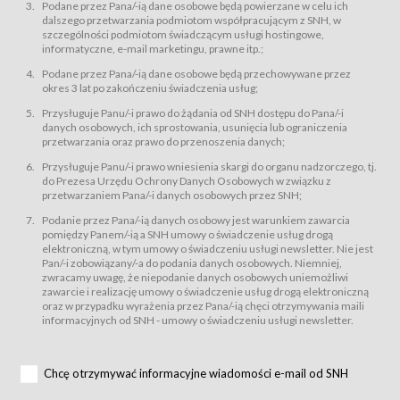
świadczy Usługi drogą elektroniczną w rozumieniu ustawy z dnia 18 lipca
Podane przez Pana/-ią dane osobowe będą powierzane w celu ich
2002 r. o świadczeniu usług drogą elektroniczną (Dz.U. z 2002 r., Nr 144, poz.
dalszego przetwarzania podmiotom współpracującym z SNH, w
1204, z późń. zm.). Usługi świadczone są nieodpłatnie.
szczególności podmiotom świadczącym usługi hostingowe,
usługę przeglądania i odczytywania przez Usługobiorców materiałów
informatyczne, e-mail marketingu, prawne itp.;
zamieszczanych w Serwisie,
Podane przez Pana/-ią dane osobowe będą przechowywane przez
usługę utrzymywania konta użytkownika w Serwisie,
okres 3 lat po zakończeniu świadczenia usług;
usługę newsletter,
Przysługuje Panu/-i prawo do żądania od SNH dostępu do Pana/-i
usługę zawierania na odległość umów nabycia Karnetów i Biletów,
danych osobowych, ich sprostowania, usunięcia lub ograniczenia
usługę zawierania na odległość umów sprzedaży w Sklepie.
przetwarzania oraz prawo do przenoszenia danych;
Usługodawca świadczy Usługi drogą elektroniczną w rozumieniu ustawy z
Przysługuje Panu/-i prawo wniesienia skargi do organu nadzorczego, tj.
dnia 18 lipca 2002 r. o świadczeniu usług drogą elektroniczną (Dz.U. z 2002
r., Nr 144, poz. 1204, z późń. zm.). Usługi świadczone są nieodpłatnie.
do Prezesa Urzędu Ochrony Danych Osobowych w związku z
przetwarzaniem Pana/-i danych osobowych przez SNH;
Na zasadach określonych w Regulaminie dostęp do Serwisu jest otwarty dla
każdego kto posiada możliwość połączenia z publiczną siecią Internet.
Podanie przez Pana/-ią danych osobowy jest warunkiem zawarcia
Usługobiorca przed rozpoczęciem korzystania z Serwisu jest zobowiązany
pomiędzy Panem/-ią a SNH umowy o świadczenie usług drogą
zapoznać się z Regulaminem. Założenie konta w Serwisie oraz zamówienie
elektroniczną, w tym umowy o świadczeniu usługi newsletter. Nie jest
usługi newsletter za pośrednictwem przeznaczonego do tego formularza
zamieszczonego na stronach Serwisu dostępnych dla wszystkich
Pan/-i zobowiązany/-a do podania danych osobowych. Niemniej,
Usługobiorców wymaga akceptacji postanowień Regulaminu.
zwracamy uwagę, że niepodanie danych osobowych uniemożliwi
Usługobiorca zobowiązany jest do przestrzegania postanowień Regulaminu
zawarcie i realizację umowy o świadczenie usług drogą elektroniczną
od chwili rozpoczęcia korzystania z Serwisu.
oraz w przypadku wyrażenia przez Pana/-ią chęci otrzymywania maili
informacyjnych od SNH - umowy o świadczeniu usługi newsletter.
Regulamin jest udostępniony Usługobiorcom nieodpłatnie za
pośrednictwem Serwisu w formie, która umożliwia jego pobranie,
utrwalenie i wydrukowanie.
§ 3
Chcę otrzymywać informacyjne wiadomości e-mail od SNH
Warunki techniczne korzystania z Usług
W celu prawidłowego i pełnego korzystania z Usług, Usługobiorcy powinni