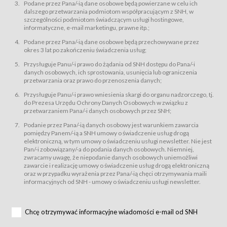
świadczy Usługi drogą elektroniczną w rozumieniu ustawy z dnia 18 lipca
Podane przez Pana/-ią dane osobowe będą powierzane w celu ich
2002 r. o świadczeniu usług drogą elektroniczną (Dz.U. z 2002 r., Nr 144, poz.
dalszego przetwarzania podmiotom współpracującym z SNH, w
1204, z późń. zm.). Usługi świadczone są nieodpłatnie.
szczególności podmiotom świadczącym usługi hostingowe,
usługę przeglądania i odczytywania przez Usługobiorców materiałów
informatyczne, e-mail marketingu, prawne itp.;
zamieszczanych w Serwisie,
Podane przez Pana/-ią dane osobowe będą przechowywane przez
usługę utrzymywania konta użytkownika w Serwisie,
okres 3 lat po zakończeniu świadczenia usług;
usługę newsletter,
Przysługuje Panu/-i prawo do żądania od SNH dostępu do Pana/-i
usługę zawierania na odległość umów nabycia Karnetów i Biletów,
danych osobowych, ich sprostowania, usunięcia lub ograniczenia
usługę zawierania na odległość umów sprzedaży w Sklepie.
przetwarzania oraz prawo do przenoszenia danych;
Usługodawca świadczy Usługi drogą elektroniczną w rozumieniu ustawy z
Przysługuje Panu/-i prawo wniesienia skargi do organu nadzorczego, tj.
dnia 18 lipca 2002 r. o świadczeniu usług drogą elektroniczną (Dz.U. z 2002
r., Nr 144, poz. 1204, z późń. zm.). Usługi świadczone są nieodpłatnie.
do Prezesa Urzędu Ochrony Danych Osobowych w związku z
przetwarzaniem Pana/-i danych osobowych przez SNH;
Na zasadach określonych w Regulaminie dostęp do Serwisu jest otwarty dla
każdego kto posiada możliwość połączenia z publiczną siecią Internet.
Podanie przez Pana/-ią danych osobowy jest warunkiem zawarcia
Usługobiorca przed rozpoczęciem korzystania z Serwisu jest zobowiązany
pomiędzy Panem/-ią a SNH umowy o świadczenie usług drogą
zapoznać się z Regulaminem. Założenie konta w Serwisie oraz zamówienie
elektroniczną, w tym umowy o świadczeniu usługi newsletter. Nie jest
usługi newsletter za pośrednictwem przeznaczonego do tego formularza
zamieszczonego na stronach Serwisu dostępnych dla wszystkich
Pan/-i zobowiązany/-a do podania danych osobowych. Niemniej,
Usługobiorców wymaga akceptacji postanowień Regulaminu.
zwracamy uwagę, że niepodanie danych osobowych uniemożliwi
Usługobiorca zobowiązany jest do przestrzegania postanowień Regulaminu
zawarcie i realizację umowy o świadczenie usług drogą elektroniczną
od chwili rozpoczęcia korzystania z Serwisu.
oraz w przypadku wyrażenia przez Pana/-ią chęci otrzymywania maili
informacyjnych od SNH - umowy o świadczeniu usługi newsletter.
Regulamin jest udostępniony Usługobiorcom nieodpłatnie za
pośrednictwem Serwisu w formie, która umożliwia jego pobranie,
utrwalenie i wydrukowanie.
§ 3
Chcę otrzymywać informacyjne wiadomości e-mail od SNH
Warunki techniczne korzystania z Usług
W celu prawidłowego i pełnego korzystania z Usług, Usługobiorcy powinni