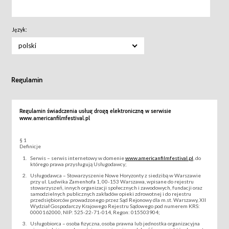
Język:
polski
Regulamin
Regulamin świadczenia usług drogą elektroniczną w serwisie
www.americanfilmfestival.pl
§ 1
Definicje
Serwis – serwis internetowy w domenie
www.americanfilmfestival.pl
, do
którego prawa przysługują Usługodawcy;
Usługodawca – Stowarzyszenie Nowe Horyzonty z siedzibą w Warszawie
przy ul. Ludwika Zamenhofa 1, 00-153 Warszawa, wpisane do rejestru
stowarzyszeń, innych organizacji społecznych i zawodowych, fundacji oraz
samodzielnych publicznych zakładów opieki zdrowotnej i do rejestru
przedsiębiorców prowadzonego przez Sąd Rejonowy dla m.st. Warszawy, XII
Wydział Gospodarczy Krajowego Rejestru Sądowego pod numerem KRS:
0000162000, NIP: 525-22-71-014, Regon: 015503904;
Usługobiorca – osoba fizyczna, osoba prawna lub jednostka organizacyjna