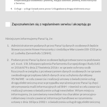
nieposiadająca osobowości prawnej, mająca zdolność prawną, która korzysta
z Serwisu;
Usługi – usługi świadczone przez Usługodawcę drogą elektroniczną z
wykorzystaniem Serwisu;
Wydarzenie – organizowany przez Usługodawcę festiwal filmowy, koncert
lub inna impreza, w której można uczestniczyć nabywając Karnet lub/i Bilet
za pośrednictwem Serwisu;
Zapoznałem/am się z regulaminem serwisu i akceptuję go
Karnety – wybrane dokumenty potwierdzające zawarcie umowy z
Usługodawcą i uprawniające do wzięcia udziału w Wydarzeniu,
przewidziane przez Usługodawcę dla danego Wydarzenia, tj. uprawniające
do uczestnictwa w seansach na festiwalach filmowych lub/i sprzedawane
Niniejszym informujemy Pana/-ią, że:
podmiotom z branży mediów i filmowej (Akredytacje);
Bilety – wybrane dokumenty potwierdzające zawarcie umowy z
Administratorem podanych przez Pana/-ią danych osobowych będzie
Usługodawcą i uprawniające do wzięcia udziału w Wydarzeniu,
Stowarzyszenie Nowe Horyzonty z siedzibą w Warszawie (00-153) przy
przewidziane przez Usługodawcę dla danego Wydarzenia, tj. uprawniające
ul. Ludwika Zamenhofa 1 (SNH);
do uczestnictwa w wielu albo w pojedynczych seansach filmowych,
wydarzeniach specjalnych i koncertach;
Podane przez Pana/-ią dane osobowe będą przetwarzane na podstawie
Sklep – sklep internetowy prowadzony przez Usługodawcę w Serwisie;
art. 6 ust. 1 lit. b Rozporządzenia Parlamentu Europejskiego i Rady (UE)
Regulamin – niniejszy regulamin.
nr 2016/679 z dnia 27 kwietnia 2016 r. w sprawie ochrony osób
fizycznych w związku z przetwarzaniem danych osobowych i w sprawie
§ 2
swobodnego przepływu takich danych oraz uchylenia dyrektywy
Postanowienia ogólne
95/46/WE - w celu zawarcia i realizacji umowy o świadczenie usług
Regulamin określa zasady:
drogą elektroniczną oraz w przypadku wyrażenia przez Pana/-ią chęci
świadczenia Usługobiorcom Usług przez Usługodawcę, z
otrzymywania maili informacyjnych od SNH - również w celu zawarcia i
zastrzeżeniem usług, o których mowa w ust. 2 pkt. 4 i 5 poniżej, których
realizacji umowy o świadczenie usługi newsletter. W tym miejscu
zasady świadczenia precyzują odrębne regulaminy,
informujemy, że zamówiony newsletter ma charakter promocyjno-
przetwarzania przez Usługodawcę danych osobowych Usługobiorców
reklamowy i może zawierać informacje handlowe w rozumieniu
będących osobami fizycznymi.
ustawy z dnia 18 lipca 2002 r. o świadczeniu usług drogą elektroniczną;
Usługodawca świadczy w szczególności następujące Usługi:Usługodawca