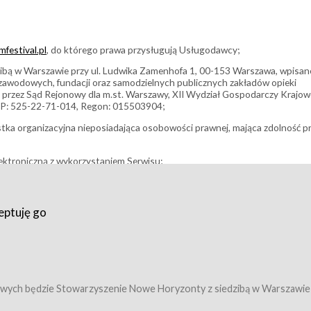
festival.pl
, do którego prawa przysługują Usługodawcy;
bą w Warszawie przy ul. Ludwika Zamenhofa 1, 00-153 Warszawa, wpisan
i zawodowych, fundacji oraz samodzielnych publicznych zakładów opieki
 przez Sąd Rejonowy dla m.st. Warszawy, XII Wydział Gospodarczy Krajo
P: 525-22-71-014, Regon: 015503904;
stka organizacyjna nieposiadająca osobowości prawnej, mająca zdolność p
ektroniczną z wykorzystaniem Serwisu;
filmowy, koncert lub inna impreza, w której można uczestniczyć nabywają
eptuję go
umowy z Usługodawcą i uprawniające do wzięcia udziału w Wydarzeniu,
tj. uprawniające do uczestnictwa w seansach na festiwalach filmowych lu
edytacje);
owy z Usługodawcą i uprawniające do wzięcia udziału w Wydarzeniu,
 tj. uprawniające do uczestnictwa w wielu albo w pojedynczych seansach
wych będzie Stowarzyszenie Nowe Horyzonty z siedzibą w Warszawie
ę w Serwisie;