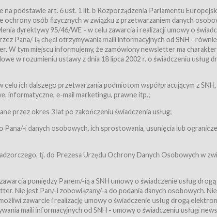
a podstawie art. 6 ust. 1 lit. b Rozporządzenia Parlamentu Europejsk
awie ochrony osób fizycznych w związku z przetwarzaniem danych osobo
nia dyrektywy 95/46/WE - w celu zawarcia i realizacji umowy o świad
zez Pana/-ią chęci otrzymywania maili informacyjnych od SNH - równie
tter. W tym miejscu informujemy, że zamówiony newsletter ma charakter
we w rozumieniu ustawy z dnia 18 lipca 2002 r. o świadczeniu usług d
 z zastrzeżeniem usług, o których mowa w ust. 2 pkt. 4 i 5 poniżej, któr
 celu ich dalszego przetwarzania podmiotom współpracującym z SNH,
ch Usługobiorców będących osobami fizycznymi.
 informatyczne, e-mail marketingu, prawne itp.;
ugi:Usługodawca świadczy Usługi drogą elektroniczną w rozumieniu usta
czną (Dz.U. z 2002 r., Nr 144, poz. 1204, z późń. zm.). Usługi świadczone są
e przez okres 3 lat po zakończeniu świadczenia usług;
 Pana/-i danych osobowych, ich sprostowania, usunięcia lub ogranicze
orców materiałów zamieszczanych w Serwisie,
,
 nadzorczego, tj. do Prezesa Urzędu Ochrony Danych Osobowych w zwi
tów i Biletów,
 zawarcia pomiędzy Panem/-ią a SNH umowy o świadczenie usług drogą
ter. Nie jest Pan/-i zobowiązany/-a do podania danych osobowych. Nie
klepie.
liwi zawarcie i realizację umowy o świadczenie usług drogą elektron
mieniu ustawy z dnia 18 lipca 2002 r. o świadczeniu usług drogą elektron
ywania maili informacyjnych od SNH - umowy o świadczeniu usługi news
świadczone są nieodpłatnie.