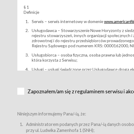
§ 1
Definicje
Serwis – serwis internetowy w domenie
www.americanfilm
Usługodawca – Stowarzyszenie Nowe Horyzonty z siedzi
rejestru stowarzyszeń, innych organizacji społecznych 
zdrowotnej i do rejestru przedsiębiorców prowadzonego
Rejestru Sądowego pod numerem KRS: 0000162000, NI
Usługobiorca – osoba fizyczna, osoba prawna lub jedno
która korzysta z Serwisu;
Usługi – usługi świadczone przez Usługodawcę drogą el
Wydarzenie – organizowany przez Usługodawcę festiwal 
Karnet lub/i Bilet za pośrednictwem Serwisu;
Zapoznałem/am się z regulaminem serwisu i akc
Karnety – wybrane dokumenty potwierdzające zawarcie 
przewidziane przez Usługodawcę dla danego Wydarzenia, 
sprzedawane podmiotom z branży mediów i filmowej (Akr
Bilety – wybrane dokumenty potwierdzające zawarcie um
Niniejszym informujemy Pana/-ią, że:
przewidziane przez Usługodawcę dla danego Wydarzenia,
filmowych, wydarzeniach specjalnych i koncertach;
Administratorem podanych przez Pana/-ią danych osobo
przy ul. Ludwika Zamenhofa 1 (SNH);
Sklep – sklep internetowy prowadzony przez Usługodawc