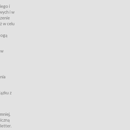
iego i
wych i w
czenie
ż w celu
rogą
ych
 w
wy z
nia
ązku z
mniej,
iczną
iczną
letter.