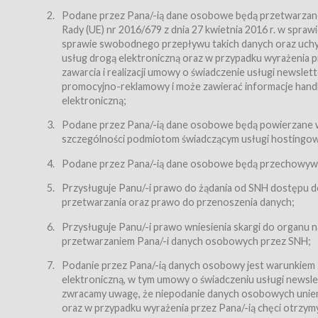
Regulamin – niniejszy regulamin.
Podane przez Pana/-ią dane osobowe będą przetwarzane n
Rady (UE) nr 2016/679 z dnia 27 kwietnia 2016 r. w spr
§ 2
sprawie swobodnego przepływu takich danych oraz uchyle
Postanowienia ogólne
usług drogą elektroniczną oraz w przypadku wyrażenia pr
Regulamin określa zasady:
zawarcia i realizacji umowy o świadczenie usługi newsle
promocyjno-reklamowy i może zawierać informacje handlo
świadczenia Usługobiorcom Usług przez Usługodawcę,
elektroniczną;
zasady świadczenia precyzują odrębne regulaminy,
Podane przez Pana/-ią dane osobowe będą powierzane w
przetwarzania przez Usługodawcę danych osobowy
szczególności podmiotom świadczącym usługi hostingowe,
Usługodawca świadczy w szczególności następujące Usł
dnia 18 lipca 2002 r. o świadczeniu usług drogą elektroni
Podane przez Pana/-ią dane osobowe będą przechowywan
nieodpłatnie.
Przysługuje Panu/-i prawo do żądania od SNH dostępu do
usługę przeglądania i odczytywania przez Usługobi
przetwarzania oraz prawo do przenoszenia danych;
usługę utrzymywania konta użytkownika w Serwisie
Przysługuje Panu/-i prawo wniesienia skargi do organu
usługę newsletter,
przetwarzaniem Pana/-i danych osobowych przez SNH;
usługę zawierania na odległość umów nabycia Karne
Podanie przez Pana/-ią danych osobowy jest warunkiem
elektroniczną, w tym umowy o świadczeniu usługi newslet
usługę zawierania na odległość umów sprzedaży w S
zwracamy uwagę, że niepodanie danych osobowych uniemoż
Usługodawca świadczy Usługi drogą elektroniczną w rozu
oraz w przypadku wyrażenia przez Pana/-ią chęci otrzym
(Dz.U. z 2002 r., Nr 144, poz. 1204, z późń. zm.). Usługi 