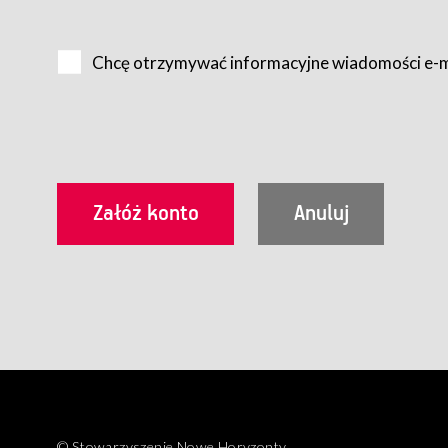
Na zasadach określonych w Regulaminie dostęp do Serwis
Internet.
Chcę otrzymywać informacyjne wiadomości e-
Usługobiorca przed rozpoczęciem korzystania z Serwisu 
zamówienie usługi newsletter za pośrednictwem przezn
dla wszystkich Usługobiorców wymaga akceptacji post
Usługobiorca zobowiązany jest do przestrzegania postan
Regulamin jest udostępniony Usługobiorcom nieodpłatni
utrwalenie i wydrukowanie.
§ 3
Warunki techniczne korzystania z Usług
W celu prawidłowego i pełnego korzystania z Usług, U
urządzeniem mającym dostęp do sieci Internet;
przeglądarką Firefox 8.0 lub wyższą, Chrome 11 lub 
parametrach.
Korzystanie ze wszystkich aplikacji Serwisu może być uz
§ 4
Zawarcie umowy o świadczenie Usług
© Stowarzyszenie Nowe Horyzonty