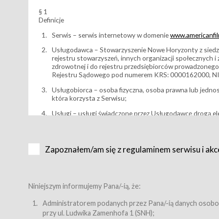
§ 1
Definicje
Serwis – serwis internetowy w domenie
www.americanfilm
Usługodawca – Stowarzyszenie Nowe Horyzonty z siedzi
rejestru stowarzyszeń, innych organizacji społecznych 
zdrowotnej i do rejestru przedsiębiorców prowadzonego
Rejestru Sądowego pod numerem KRS: 0000162000, NI
Usługobiorca – osoba fizyczna, osoba prawna lub jedno
która korzysta z Serwisu;
Usługi – usługi świadczone przez Usługodawcę drogą el
Wydarzenie – organizowany przez Usługodawcę festiwal 
Karnet lub/i Bilet za pośrednictwem Serwisu;
Zapoznałem/am się z regulaminem serwisu i akc
Karnety – wybrane dokumenty potwierdzające zawarcie 
przewidziane przez Usługodawcę dla danego Wydarzenia, 
sprzedawane podmiotom z branży mediów i filmowej (Akr
Bilety – wybrane dokumenty potwierdzające zawarcie um
Niniejszym informujemy Pana/-ią, że:
przewidziane przez Usługodawcę dla danego Wydarzenia,
filmowych, wydarzeniach specjalnych i koncertach;
Administratorem podanych przez Pana/-ią danych osobo
przy ul. Ludwika Zamenhofa 1 (SNH);
Sklep – sklep internetowy prowadzony przez Usługodawc