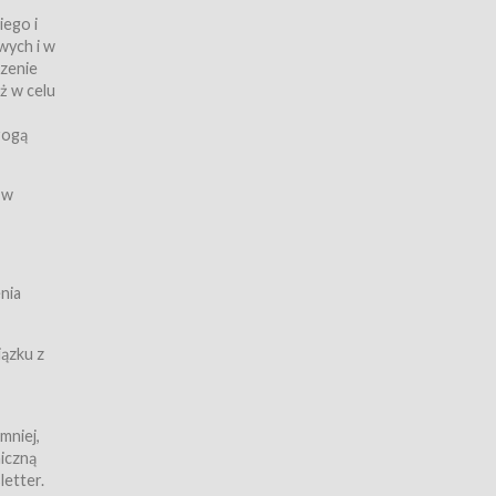
iego i
wych i w
czenie
ż w celu
rogą
ych
 w
wy z
nia
ązku z
mniej,
iczną
iczną
letter.