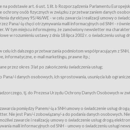
a podstawie art. 6 ust. 1 lit. b Rozporządzenia Parlamentu Europejsk
awie ochrony osób fizycznych w związku z przetwarzaniem danych osobo
nia dyrektywy 95/46/WE - w celu zawarcia i realizacji umowy o świad
zez Pana/-ią chęci otrzymywania maili informacyjnych od SNH - równie
tter. W tym miejscu informujemy, że zamówiony newsletter ma charakter
we w rozumieniu ustawy z dnia 18 lipca 2002 r. o świadczeniu usług d
 z zastrzeżeniem usług, o których mowa w ust. 2 pkt. 4 i 5 poniżej, któr
 celu ich dalszego przetwarzania podmiotom współpracującym z SNH,
ch Usługobiorców będących osobami fizycznymi.
 informatyczne, e-mail marketingu, prawne itp.;
ugi:Usługodawca świadczy Usługi drogą elektroniczną w rozumieniu usta
czną (Dz.U. z 2002 r., Nr 144, poz. 1204, z późń. zm.). Usługi świadczone są
e przez okres 3 lat po zakończeniu świadczenia usług;
 Pana/-i danych osobowych, ich sprostowania, usunięcia lub ogranicze
orców materiałów zamieszczanych w Serwisie,
,
 nadzorczego, tj. do Prezesa Urzędu Ochrony Danych Osobowych w zwi
tów i Biletów,
 zawarcia pomiędzy Panem/-ią a SNH umowy o świadczenie usług drogą
ter. Nie jest Pan/-i zobowiązany/-a do podania danych osobowych. Nie
klepie.
liwi zawarcie i realizację umowy o świadczenie usług drogą elektron
mieniu ustawy z dnia 18 lipca 2002 r. o świadczeniu usług drogą elektron
ywania maili informacyjnych od SNH - umowy o świadczeniu usługi news
świadczone są nieodpłatnie.