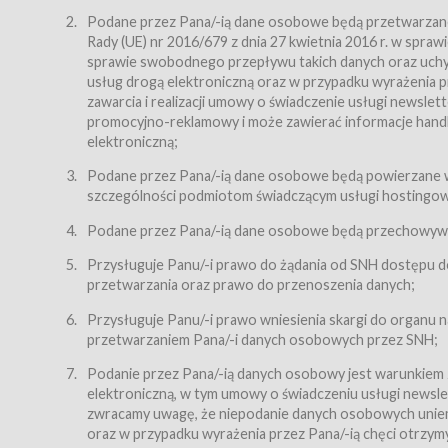
Regulamin – niniejszy regulamin.
Podane przez Pana/-ią dane osobowe będą przetwarzane n
Rady (UE) nr 2016/679 z dnia 27 kwietnia 2016 r. w spr
§ 2
sprawie swobodnego przepływu takich danych oraz uchyle
Postanowienia ogólne
usług drogą elektroniczną oraz w przypadku wyrażenia pr
Regulamin określa zasady:
zawarcia i realizacji umowy o świadczenie usługi newsle
promocyjno-reklamowy i może zawierać informacje handlo
świadczenia Usługobiorcom Usług przez Usługodawcę,
elektroniczną;
zasady świadczenia precyzują odrębne regulaminy,
Podane przez Pana/-ią dane osobowe będą powierzane w
przetwarzania przez Usługodawcę danych osobowy
szczególności podmiotom świadczącym usługi hostingowe,
Usługodawca świadczy w szczególności następujące Usł
dnia 18 lipca 2002 r. o świadczeniu usług drogą elektroni
Podane przez Pana/-ią dane osobowe będą przechowywan
nieodpłatnie.
Przysługuje Panu/-i prawo do żądania od SNH dostępu do
usługę przeglądania i odczytywania przez Usługobi
przetwarzania oraz prawo do przenoszenia danych;
usługę utrzymywania konta użytkownika w Serwisie
Przysługuje Panu/-i prawo wniesienia skargi do organu
usługę newsletter,
przetwarzaniem Pana/-i danych osobowych przez SNH;
usługę zawierania na odległość umów nabycia Karne
Podanie przez Pana/-ią danych osobowy jest warunkiem
elektroniczną, w tym umowy o świadczeniu usługi newslet
usługę zawierania na odległość umów sprzedaży w S
zwracamy uwagę, że niepodanie danych osobowych uniemoż
Usługodawca świadczy Usługi drogą elektroniczną w rozu
oraz w przypadku wyrażenia przez Pana/-ią chęci otrzym
(Dz.U. z 2002 r., Nr 144, poz. 1204, z późń. zm.). Usługi 