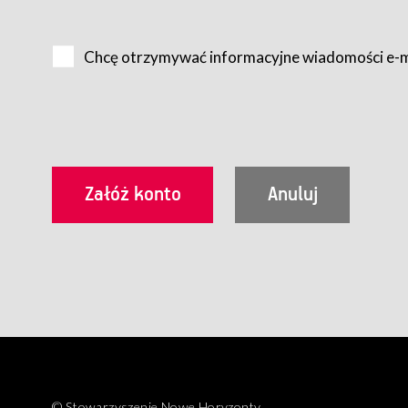
Na zasadach określonych w Regulaminie dostęp do Serwis
Internet.
Chcę otrzymywać informacyjne wiadomości e-
Usługobiorca przed rozpoczęciem korzystania z Serwisu 
zamówienie usługi newsletter za pośrednictwem przezn
dla wszystkich Usługobiorców wymaga akceptacji post
Usługobiorca zobowiązany jest do przestrzegania postan
Regulamin jest udostępniony Usługobiorcom nieodpłatni
utrwalenie i wydrukowanie.
§ 3
Warunki techniczne korzystania z Usług
W celu prawidłowego i pełnego korzystania z Usług, U
urządzeniem mającym dostęp do sieci Internet;
przeglądarką Firefox 8.0 lub wyższą, Chrome 11 lub 
parametrach.
Korzystanie ze wszystkich aplikacji Serwisu może być uz
§ 4
Zawarcie umowy o świadczenie Usług
© Stowarzyszenie Nowe Horyzonty