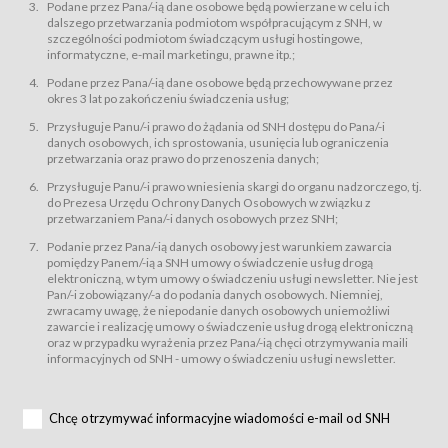
świadczy Usługi drogą elektroniczną w rozumieniu ustawy z dnia 18 lipca
Podane przez Pana/-ią dane osobowe będą powierzane w celu ich
2002 r. o świadczeniu usług drogą elektroniczną (Dz.U. z 2002 r., Nr 144, poz.
dalszego przetwarzania podmiotom współpracującym z SNH, w
1204, z późń. zm.). Usługi świadczone są nieodpłatnie.
szczególności podmiotom świadczącym usługi hostingowe,
usługę przeglądania i odczytywania przez Usługobiorców materiałów
informatyczne, e-mail marketingu, prawne itp.;
zamieszczanych w Serwisie,
Podane przez Pana/-ią dane osobowe będą przechowywane przez
usługę utrzymywania konta użytkownika w Serwisie,
okres 3 lat po zakończeniu świadczenia usług;
usługę newsletter,
Przysługuje Panu/-i prawo do żądania od SNH dostępu do Pana/-i
usługę zawierania na odległość umów nabycia Karnetów i Biletów,
danych osobowych, ich sprostowania, usunięcia lub ograniczenia
usługę zawierania na odległość umów sprzedaży w Sklepie.
przetwarzania oraz prawo do przenoszenia danych;
Usługodawca świadczy Usługi drogą elektroniczną w rozumieniu ustawy z
Przysługuje Panu/-i prawo wniesienia skargi do organu nadzorczego, tj.
dnia 18 lipca 2002 r. o świadczeniu usług drogą elektroniczną (Dz.U. z 2002
r., Nr 144, poz. 1204, z późń. zm.). Usługi świadczone są nieodpłatnie.
do Prezesa Urzędu Ochrony Danych Osobowych w związku z
przetwarzaniem Pana/-i danych osobowych przez SNH;
Na zasadach określonych w Regulaminie dostęp do Serwisu jest otwarty dla
każdego kto posiada możliwość połączenia z publiczną siecią Internet.
Podanie przez Pana/-ią danych osobowy jest warunkiem zawarcia
Usługobiorca przed rozpoczęciem korzystania z Serwisu jest zobowiązany
pomiędzy Panem/-ią a SNH umowy o świadczenie usług drogą
zapoznać się z Regulaminem. Założenie konta w Serwisie oraz zamówienie
elektroniczną, w tym umowy o świadczeniu usługi newsletter. Nie jest
usługi newsletter za pośrednictwem przeznaczonego do tego formularza
zamieszczonego na stronach Serwisu dostępnych dla wszystkich
Pan/-i zobowiązany/-a do podania danych osobowych. Niemniej,
Usługobiorców wymaga akceptacji postanowień Regulaminu.
zwracamy uwagę, że niepodanie danych osobowych uniemożliwi
Usługobiorca zobowiązany jest do przestrzegania postanowień Regulaminu
zawarcie i realizację umowy o świadczenie usług drogą elektroniczną
od chwili rozpoczęcia korzystania z Serwisu.
oraz w przypadku wyrażenia przez Pana/-ią chęci otrzymywania maili
informacyjnych od SNH - umowy o świadczeniu usługi newsletter.
Regulamin jest udostępniony Usługobiorcom nieodpłatnie za
pośrednictwem Serwisu w formie, która umożliwia jego pobranie,
utrwalenie i wydrukowanie.
§ 3
Chcę otrzymywać informacyjne wiadomości e-mail od SNH
Warunki techniczne korzystania z Usług
W celu prawidłowego i pełnego korzystania z Usług, Usługobiorcy powinni