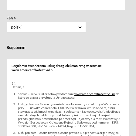
Język:
polski
Regulamin
Regulamin świadczenia usług drogą elektroniczną w serwisie
www.americanfilmfestival.pl
§ 1
Definicje
Serwis – serwis internetowy w domenie
www.americanfilmfestival.pl
, do
którego prawa przysługują Usługodawcy;
Usługodawca – Stowarzyszenie Nowe Horyzonty z siedzibą w Warszawie
przy ul. Ludwika Zamenhofa 1, 00-153 Warszawa, wpisane do rejestru
stowarzyszeń, innych organizacji społecznych i zawodowych, fundacji oraz
samodzielnych publicznych zakładów opieki zdrowotnej i do rejestru
przedsiębiorców prowadzonego przez Sąd Rejonowy dla m.st. Warszawy, XII
Wydział Gospodarczy Krajowego Rejestru Sądowego pod numerem KRS:
0000162000, NIP: 525-22-71-014, Regon: 015503904;
Usługobiorca – osoba fizyczna, osoba prawna lub jednostka organizacyjna