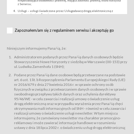
nieposiadająca osobowości prawnej, mająca zdolność prawną, która korzysta
z Serwisu;
Usługi – usługi świadczone przez Usługodawcę drogą elektroniczną z
wykorzystaniem Serwisu;
Wydarzenie – organizowany przez Usługodawcę festiwal filmowy, koncert
lub inna impreza, w której można uczestniczyć nabywając Karnet lub/i Bilet
za pośrednictwem Serwisu;
Zapoznałem/am się z regulaminem serwisu i akceptuję go
Karnety – wybrane dokumenty potwierdzające zawarcie umowy z
Usługodawcą i uprawniające do wzięcia udziału w Wydarzeniu,
przewidziane przez Usługodawcę dla danego Wydarzenia, tj. uprawniające
do uczestnictwa w seansach na festiwalach filmowych lub/i sprzedawane
Niniejszym informujemy Pana/-ią, że:
podmiotom z branży mediów i filmowej (Akredytacje);
Bilety – wybrane dokumenty potwierdzające zawarcie umowy z
Administratorem podanych przez Pana/-ią danych osobowych będzie
Usługodawcą i uprawniające do wzięcia udziału w Wydarzeniu,
Stowarzyszenie Nowe Horyzonty z siedzibą w Warszawie (00-153) przy
przewidziane przez Usługodawcę dla danego Wydarzenia, tj. uprawniające
ul. Ludwika Zamenhofa 1 (SNH);
do uczestnictwa w wielu albo w pojedynczych seansach filmowych,
wydarzeniach specjalnych i koncertach;
Podane przez Pana/-ią dane osobowe będą przetwarzane na podstawie
Sklep – sklep internetowy prowadzony przez Usługodawcę w Serwisie;
art. 6 ust. 1 lit. b Rozporządzenia Parlamentu Europejskiego i Rady (UE)
Regulamin – niniejszy regulamin.
nr 2016/679 z dnia 27 kwietnia 2016 r. w sprawie ochrony osób
fizycznych w związku z przetwarzaniem danych osobowych i w sprawie
§ 2
swobodnego przepływu takich danych oraz uchylenia dyrektywy
Postanowienia ogólne
95/46/WE - w celu zawarcia i realizacji umowy o świadczenie usług
Regulamin określa zasady:
drogą elektroniczną oraz w przypadku wyrażenia przez Pana/-ią chęci
świadczenia Usługobiorcom Usług przez Usługodawcę, z
otrzymywania maili informacyjnych od SNH - również w celu zawarcia i
zastrzeżeniem usług, o których mowa w ust. 2 pkt. 4 i 5 poniżej, których
realizacji umowy o świadczenie usługi newsletter. W tym miejscu
zasady świadczenia precyzują odrębne regulaminy,
informujemy, że zamówiony newsletter ma charakter promocyjno-
przetwarzania przez Usługodawcę danych osobowych Usługobiorców
reklamowy i może zawierać informacje handlowe w rozumieniu
będących osobami fizycznymi.
ustawy z dnia 18 lipca 2002 r. o świadczeniu usług drogą elektroniczną;
Usługodawca świadczy w szczególności następujące Usługi:Usługodawca