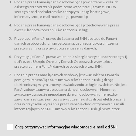
świadczy Usługi drogą elektroniczną w rozumieniu ustawy z dnia 18 lipca
Podane przez Pana/-ią dane osobowe będą powierzane w celu ich
2002 r. o świadczeniu usług drogą elektroniczną (Dz.U. z 2002 r., Nr 144, poz.
dalszego przetwarzania podmiotom współpracującym z SNH, w
1204, z późń. zm.). Usługi świadczone są nieodpłatnie.
szczególności podmiotom świadczącym usługi hostingowe,
usługę przeglądania i odczytywania przez Usługobiorców materiałów
informatyczne, e-mail marketingu, prawne itp.;
zamieszczanych w Serwisie,
Podane przez Pana/-ią dane osobowe będą przechowywane przez
usługę utrzymywania konta użytkownika w Serwisie,
okres 3 lat po zakończeniu świadczenia usług;
usługę newsletter,
Przysługuje Panu/-i prawo do żądania od SNH dostępu do Pana/-i
usługę zawierania na odległość umów nabycia Karnetów i Biletów,
danych osobowych, ich sprostowania, usunięcia lub ograniczenia
usługę zawierania na odległość umów sprzedaży w Sklepie.
przetwarzania oraz prawo do przenoszenia danych;
Usługodawca świadczy Usługi drogą elektroniczną w rozumieniu ustawy z
Przysługuje Panu/-i prawo wniesienia skargi do organu nadzorczego, tj.
dnia 18 lipca 2002 r. o świadczeniu usług drogą elektroniczną (Dz.U. z 2002
r., Nr 144, poz. 1204, z późń. zm.). Usługi świadczone są nieodpłatnie.
do Prezesa Urzędu Ochrony Danych Osobowych w związku z
przetwarzaniem Pana/-i danych osobowych przez SNH;
Na zasadach określonych w Regulaminie dostęp do Serwisu jest otwarty dla
każdego kto posiada możliwość połączenia z publiczną siecią Internet.
Podanie przez Pana/-ią danych osobowy jest warunkiem zawarcia
Usługobiorca przed rozpoczęciem korzystania z Serwisu jest zobowiązany
pomiędzy Panem/-ią a SNH umowy o świadczenie usług drogą
zapoznać się z Regulaminem. Założenie konta w Serwisie oraz zamówienie
elektroniczną, w tym umowy o świadczeniu usługi newsletter. Nie jest
usługi newsletter za pośrednictwem przeznaczonego do tego formularza
zamieszczonego na stronach Serwisu dostępnych dla wszystkich
Pan/-i zobowiązany/-a do podania danych osobowych. Niemniej,
Usługobiorców wymaga akceptacji postanowień Regulaminu.
zwracamy uwagę, że niepodanie danych osobowych uniemożliwi
Usługobiorca zobowiązany jest do przestrzegania postanowień Regulaminu
zawarcie i realizację umowy o świadczenie usług drogą elektroniczną
od chwili rozpoczęcia korzystania z Serwisu.
oraz w przypadku wyrażenia przez Pana/-ią chęci otrzymywania maili
informacyjnych od SNH - umowy o świadczeniu usługi newsletter.
Regulamin jest udostępniony Usługobiorcom nieodpłatnie za
pośrednictwem Serwisu w formie, która umożliwia jego pobranie,
utrwalenie i wydrukowanie.
§ 3
Chcę otrzymywać informacyjne wiadomości e-mail od SNH
Warunki techniczne korzystania z Usług
W celu prawidłowego i pełnego korzystania z Usług, Usługobiorcy powinni