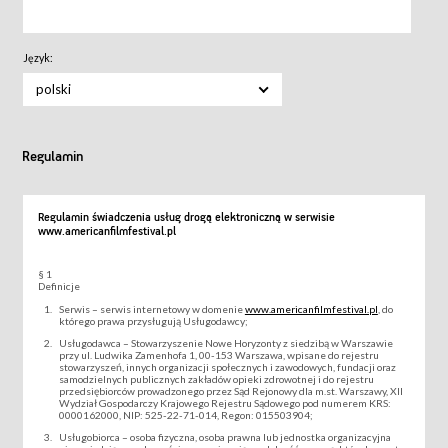
Język:
polski
Regulamin
Regulamin świadczenia usług drogą elektroniczną w serwisie
www.americanfilmfestival.pl
§ 1
Definicje
Serwis – serwis internetowy w domenie
www.americanfilmfestival.pl
, do
którego prawa przysługują Usługodawcy;
Usługodawca – Stowarzyszenie Nowe Horyzonty z siedzibą w Warszawie
przy ul. Ludwika Zamenhofa 1, 00-153 Warszawa, wpisane do rejestru
stowarzyszeń, innych organizacji społecznych i zawodowych, fundacji oraz
samodzielnych publicznych zakładów opieki zdrowotnej i do rejestru
przedsiębiorców prowadzonego przez Sąd Rejonowy dla m.st. Warszawy, XII
Wydział Gospodarczy Krajowego Rejestru Sądowego pod numerem KRS:
0000162000, NIP: 525-22-71-014, Regon: 015503904;
Usługobiorca – osoba fizyczna, osoba prawna lub jednostka organizacyjna