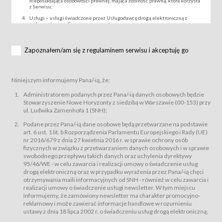
nieposiadająca osobowości prawnej, mająca zdolność prawną, która korzysta
z Serwisu;
Usługi – usługi świadczone przez Usługodawcę drogą elektroniczną z
wykorzystaniem Serwisu;
Wydarzenie – organizowany przez Usługodawcę festiwal filmowy, koncert
lub inna impreza, w której można uczestniczyć nabywając Karnet lub/i Bilet
za pośrednictwem Serwisu;
Zapoznałem/am się z regulaminem serwisu i akceptuję go
Karnety – wybrane dokumenty potwierdzające zawarcie umowy z
Usługodawcą i uprawniające do wzięcia udziału w Wydarzeniu,
przewidziane przez Usługodawcę dla danego Wydarzenia, tj. uprawniające
do uczestnictwa w seansach na festiwalach filmowych lub/i sprzedawane
Niniejszym informujemy Pana/-ią, że:
podmiotom z branży mediów i filmowej (Akredytacje);
Bilety – wybrane dokumenty potwierdzające zawarcie umowy z
Administratorem podanych przez Pana/-ią danych osobowych będzie
Usługodawcą i uprawniające do wzięcia udziału w Wydarzeniu,
Stowarzyszenie Nowe Horyzonty z siedzibą w Warszawie (00-153) przy
przewidziane przez Usługodawcę dla danego Wydarzenia, tj. uprawniające
ul. Ludwika Zamenhofa 1 (SNH);
do uczestnictwa w wielu albo w pojedynczych seansach filmowych,
wydarzeniach specjalnych i koncertach;
Podane przez Pana/-ią dane osobowe będą przetwarzane na podstawie
Sklep – sklep internetowy prowadzony przez Usługodawcę w Serwisie;
art. 6 ust. 1 lit. b Rozporządzenia Parlamentu Europejskiego i Rady (UE)
Regulamin – niniejszy regulamin.
nr 2016/679 z dnia 27 kwietnia 2016 r. w sprawie ochrony osób
fizycznych w związku z przetwarzaniem danych osobowych i w sprawie
§ 2
swobodnego przepływu takich danych oraz uchylenia dyrektywy
Postanowienia ogólne
95/46/WE - w celu zawarcia i realizacji umowy o świadczenie usług
Regulamin określa zasady:
drogą elektroniczną oraz w przypadku wyrażenia przez Pana/-ią chęci
świadczenia Usługobiorcom Usług przez Usługodawcę, z
otrzymywania maili informacyjnych od SNH - również w celu zawarcia i
zastrzeżeniem usług, o których mowa w ust. 2 pkt. 4 i 5 poniżej, których
realizacji umowy o świadczenie usługi newsletter. W tym miejscu
zasady świadczenia precyzują odrębne regulaminy,
informujemy, że zamówiony newsletter ma charakter promocyjno-
przetwarzania przez Usługodawcę danych osobowych Usługobiorców
reklamowy i może zawierać informacje handlowe w rozumieniu
będących osobami fizycznymi.
ustawy z dnia 18 lipca 2002 r. o świadczeniu usług drogą elektroniczną;
Usługodawca świadczy w szczególności następujące Usługi:Usługodawca