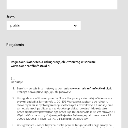
Język:
polski
Regulamin
Regulamin świadczenia usług drogą elektroniczną w serwisie
www.americanfilmfestival.pl
§ 1
Definicje
Serwis – serwis internetowy w domenie
www.americanfilmfestival.pl
, do
którego prawa przysługują Usługodawcy;
Usługodawca – Stowarzyszenie Nowe Horyzonty z siedzibą w Warszawie
przy ul. Ludwika Zamenhofa 1, 00-153 Warszawa, wpisane do rejestru
stowarzyszeń, innych organizacji społecznych i zawodowych, fundacji oraz
samodzielnych publicznych zakładów opieki zdrowotnej i do rejestru
przedsiębiorców prowadzonego przez Sąd Rejonowy dla m.st. Warszawy, XII
Wydział Gospodarczy Krajowego Rejestru Sądowego pod numerem KRS:
0000162000, NIP: 525-22-71-014, Regon: 015503904;
Usługobiorca – osoba fizyczna, osoba prawna lub jednostka organizacyjna