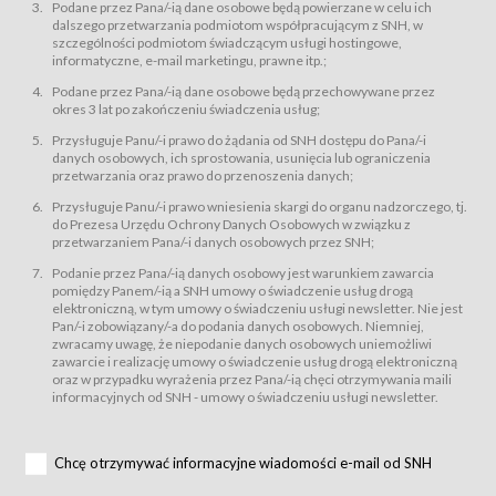
świadczy Usługi drogą elektroniczną w rozumieniu ustawy z dnia 18 lipca
Podane przez Pana/-ią dane osobowe będą powierzane w celu ich
2002 r. o świadczeniu usług drogą elektroniczną (Dz.U. z 2002 r., Nr 144, poz.
dalszego przetwarzania podmiotom współpracującym z SNH, w
1204, z późń. zm.). Usługi świadczone są nieodpłatnie.
szczególności podmiotom świadczącym usługi hostingowe,
usługę przeglądania i odczytywania przez Usługobiorców materiałów
informatyczne, e-mail marketingu, prawne itp.;
zamieszczanych w Serwisie,
Podane przez Pana/-ią dane osobowe będą przechowywane przez
usługę utrzymywania konta użytkownika w Serwisie,
okres 3 lat po zakończeniu świadczenia usług;
usługę newsletter,
Przysługuje Panu/-i prawo do żądania od SNH dostępu do Pana/-i
usługę zawierania na odległość umów nabycia Karnetów i Biletów,
danych osobowych, ich sprostowania, usunięcia lub ograniczenia
usługę zawierania na odległość umów sprzedaży w Sklepie.
przetwarzania oraz prawo do przenoszenia danych;
Usługodawca świadczy Usługi drogą elektroniczną w rozumieniu ustawy z
Przysługuje Panu/-i prawo wniesienia skargi do organu nadzorczego, tj.
dnia 18 lipca 2002 r. o świadczeniu usług drogą elektroniczną (Dz.U. z 2002
r., Nr 144, poz. 1204, z późń. zm.). Usługi świadczone są nieodpłatnie.
do Prezesa Urzędu Ochrony Danych Osobowych w związku z
przetwarzaniem Pana/-i danych osobowych przez SNH;
Na zasadach określonych w Regulaminie dostęp do Serwisu jest otwarty dla
każdego kto posiada możliwość połączenia z publiczną siecią Internet.
Podanie przez Pana/-ią danych osobowy jest warunkiem zawarcia
Usługobiorca przed rozpoczęciem korzystania z Serwisu jest zobowiązany
pomiędzy Panem/-ią a SNH umowy o świadczenie usług drogą
zapoznać się z Regulaminem. Założenie konta w Serwisie oraz zamówienie
elektroniczną, w tym umowy o świadczeniu usługi newsletter. Nie jest
usługi newsletter za pośrednictwem przeznaczonego do tego formularza
zamieszczonego na stronach Serwisu dostępnych dla wszystkich
Pan/-i zobowiązany/-a do podania danych osobowych. Niemniej,
Usługobiorców wymaga akceptacji postanowień Regulaminu.
zwracamy uwagę, że niepodanie danych osobowych uniemożliwi
Usługobiorca zobowiązany jest do przestrzegania postanowień Regulaminu
zawarcie i realizację umowy o świadczenie usług drogą elektroniczną
od chwili rozpoczęcia korzystania z Serwisu.
oraz w przypadku wyrażenia przez Pana/-ią chęci otrzymywania maili
informacyjnych od SNH - umowy o świadczeniu usługi newsletter.
Regulamin jest udostępniony Usługobiorcom nieodpłatnie za
pośrednictwem Serwisu w formie, która umożliwia jego pobranie,
utrwalenie i wydrukowanie.
§ 3
Chcę otrzymywać informacyjne wiadomości e-mail od SNH
Warunki techniczne korzystania z Usług
W celu prawidłowego i pełnego korzystania z Usług, Usługobiorcy powinni