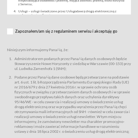
nieposiadająca osobowości prawnej, mająca zdolność prawną, która korzysta
z Serwisu;
Usługi – usługi świadczone przez Usługodawcę drogą elektroniczną z
wykorzystaniem Serwisu;
Wydarzenie – organizowany przez Usługodawcę festiwal filmowy, koncert
lub inna impreza, w której można uczestniczyć nabywając Karnet lub/i Bilet
za pośrednictwem Serwisu;
Zapoznałem/am się z regulaminem serwisu i akceptuję go
Karnety – wybrane dokumenty potwierdzające zawarcie umowy z
Usługodawcą i uprawniające do wzięcia udziału w Wydarzeniu,
przewidziane przez Usługodawcę dla danego Wydarzenia, tj. uprawniające
do uczestnictwa w seansach na festiwalach filmowych lub/i sprzedawane
Niniejszym informujemy Pana/-ią, że:
podmiotom z branży mediów i filmowej (Akredytacje);
Bilety – wybrane dokumenty potwierdzające zawarcie umowy z
Administratorem podanych przez Pana/-ią danych osobowych będzie
Usługodawcą i uprawniające do wzięcia udziału w Wydarzeniu,
Stowarzyszenie Nowe Horyzonty z siedzibą w Warszawie (00-153) przy
przewidziane przez Usługodawcę dla danego Wydarzenia, tj. uprawniające
ul. Ludwika Zamenhofa 1 (SNH);
do uczestnictwa w wielu albo w pojedynczych seansach filmowych,
wydarzeniach specjalnych i koncertach;
Podane przez Pana/-ią dane osobowe będą przetwarzane na podstawie
Sklep – sklep internetowy prowadzony przez Usługodawcę w Serwisie;
art. 6 ust. 1 lit. b Rozporządzenia Parlamentu Europejskiego i Rady (UE)
Regulamin – niniejszy regulamin.
nr 2016/679 z dnia 27 kwietnia 2016 r. w sprawie ochrony osób
fizycznych w związku z przetwarzaniem danych osobowych i w sprawie
§ 2
swobodnego przepływu takich danych oraz uchylenia dyrektywy
Postanowienia ogólne
95/46/WE - w celu zawarcia i realizacji umowy o świadczenie usług
Regulamin określa zasady:
drogą elektroniczną oraz w przypadku wyrażenia przez Pana/-ią chęci
świadczenia Usługobiorcom Usług przez Usługodawcę, z
otrzymywania maili informacyjnych od SNH - również w celu zawarcia i
zastrzeżeniem usług, o których mowa w ust. 2 pkt. 4 i 5 poniżej, których
realizacji umowy o świadczenie usługi newsletter. W tym miejscu
zasady świadczenia precyzują odrębne regulaminy,
informujemy, że zamówiony newsletter ma charakter promocyjno-
przetwarzania przez Usługodawcę danych osobowych Usługobiorców
reklamowy i może zawierać informacje handlowe w rozumieniu
będących osobami fizycznymi.
ustawy z dnia 18 lipca 2002 r. o świadczeniu usług drogą elektroniczną;
Usługodawca świadczy w szczególności następujące Usługi:Usługodawca