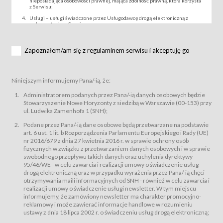
nieposiadająca osobowości prawnej, mająca zdolność prawną, która korzysta
z Serwisu;
Usługi – usługi świadczone przez Usługodawcę drogą elektroniczną z
wykorzystaniem Serwisu;
Wydarzenie – organizowany przez Usługodawcę festiwal filmowy, koncert
lub inna impreza, w której można uczestniczyć nabywając Karnet lub/i Bilet
za pośrednictwem Serwisu;
Zapoznałem/am się z regulaminem serwisu i akceptuję go
Karnety – wybrane dokumenty potwierdzające zawarcie umowy z
Usługodawcą i uprawniające do wzięcia udziału w Wydarzeniu,
przewidziane przez Usługodawcę dla danego Wydarzenia, tj. uprawniające
do uczestnictwa w seansach na festiwalach filmowych lub/i sprzedawane
Niniejszym informujemy Pana/-ią, że:
podmiotom z branży mediów i filmowej (Akredytacje);
Bilety – wybrane dokumenty potwierdzające zawarcie umowy z
Administratorem podanych przez Pana/-ią danych osobowych będzie
Usługodawcą i uprawniające do wzięcia udziału w Wydarzeniu,
Stowarzyszenie Nowe Horyzonty z siedzibą w Warszawie (00-153) przy
przewidziane przez Usługodawcę dla danego Wydarzenia, tj. uprawniające
ul. Ludwika Zamenhofa 1 (SNH);
do uczestnictwa w wielu albo w pojedynczych seansach filmowych,
wydarzeniach specjalnych i koncertach;
Podane przez Pana/-ią dane osobowe będą przetwarzane na podstawie
Sklep – sklep internetowy prowadzony przez Usługodawcę w Serwisie;
art. 6 ust. 1 lit. b Rozporządzenia Parlamentu Europejskiego i Rady (UE)
Regulamin – niniejszy regulamin.
nr 2016/679 z dnia 27 kwietnia 2016 r. w sprawie ochrony osób
fizycznych w związku z przetwarzaniem danych osobowych i w sprawie
§ 2
swobodnego przepływu takich danych oraz uchylenia dyrektywy
Postanowienia ogólne
95/46/WE - w celu zawarcia i realizacji umowy o świadczenie usług
Regulamin określa zasady:
drogą elektroniczną oraz w przypadku wyrażenia przez Pana/-ią chęci
świadczenia Usługobiorcom Usług przez Usługodawcę, z
otrzymywania maili informacyjnych od SNH - również w celu zawarcia i
zastrzeżeniem usług, o których mowa w ust. 2 pkt. 4 i 5 poniżej, których
realizacji umowy o świadczenie usługi newsletter. W tym miejscu
zasady świadczenia precyzują odrębne regulaminy,
informujemy, że zamówiony newsletter ma charakter promocyjno-
przetwarzania przez Usługodawcę danych osobowych Usługobiorców
reklamowy i może zawierać informacje handlowe w rozumieniu
będących osobami fizycznymi.
ustawy z dnia 18 lipca 2002 r. o świadczeniu usług drogą elektroniczną;
Usługodawca świadczy w szczególności następujące Usługi:Usługodawca