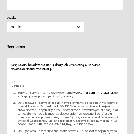
Język:
polski
Regulamin
Regulamin świadczenia usług drogą elektroniczną w serwisie
www.americanfilmfestival.pl
§ 1
Definicje
Serwis – serwis internetowy w domenie
www.americanfilmfestival.pl
, do
którego prawa przysługują Usługodawcy;
Usługodawca – Stowarzyszenie Nowe Horyzonty z siedzibą w Warszawie
przy ul. Ludwika Zamenhofa 1, 00-153 Warszawa, wpisane do rejestru
stowarzyszeń, innych organizacji społecznych i zawodowych, fundacji oraz
samodzielnych publicznych zakładów opieki zdrowotnej i do rejestru
przedsiębiorców prowadzonego przez Sąd Rejonowy dla m.st. Warszawy, XII
Wydział Gospodarczy Krajowego Rejestru Sądowego pod numerem KRS:
0000162000, NIP: 525-22-71-014, Regon: 015503904;
Usługobiorca – osoba fizyczna, osoba prawna lub jednostka organizacyjna