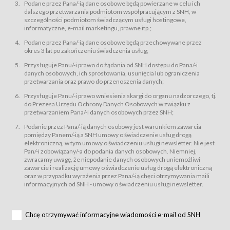
świadczy Usługi drogą elektroniczną w rozumieniu ustawy z dnia 18 lipca
Podane przez Pana/-ią dane osobowe będą powierzane w celu ich
2002 r. o świadczeniu usług drogą elektroniczną (Dz.U. z 2002 r., Nr 144, poz.
dalszego przetwarzania podmiotom współpracującym z SNH, w
1204, z późń. zm.). Usługi świadczone są nieodpłatnie.
szczególności podmiotom świadczącym usługi hostingowe,
usługę przeglądania i odczytywania przez Usługobiorców materiałów
informatyczne, e-mail marketingu, prawne itp.;
zamieszczanych w Serwisie,
Podane przez Pana/-ią dane osobowe będą przechowywane przez
usługę utrzymywania konta użytkownika w Serwisie,
okres 3 lat po zakończeniu świadczenia usług;
usługę newsletter,
Przysługuje Panu/-i prawo do żądania od SNH dostępu do Pana/-i
usługę zawierania na odległość umów nabycia Karnetów i Biletów,
danych osobowych, ich sprostowania, usunięcia lub ograniczenia
usługę zawierania na odległość umów sprzedaży w Sklepie.
przetwarzania oraz prawo do przenoszenia danych;
Usługodawca świadczy Usługi drogą elektroniczną w rozumieniu ustawy z
Przysługuje Panu/-i prawo wniesienia skargi do organu nadzorczego, tj.
dnia 18 lipca 2002 r. o świadczeniu usług drogą elektroniczną (Dz.U. z 2002
r., Nr 144, poz. 1204, z późń. zm.). Usługi świadczone są nieodpłatnie.
do Prezesa Urzędu Ochrony Danych Osobowych w związku z
przetwarzaniem Pana/-i danych osobowych przez SNH;
Na zasadach określonych w Regulaminie dostęp do Serwisu jest otwarty dla
każdego kto posiada możliwość połączenia z publiczną siecią Internet.
Podanie przez Pana/-ią danych osobowy jest warunkiem zawarcia
Usługobiorca przed rozpoczęciem korzystania z Serwisu jest zobowiązany
pomiędzy Panem/-ią a SNH umowy o świadczenie usług drogą
zapoznać się z Regulaminem. Założenie konta w Serwisie oraz zamówienie
elektroniczną, w tym umowy o świadczeniu usługi newsletter. Nie jest
usługi newsletter za pośrednictwem przeznaczonego do tego formularza
zamieszczonego na stronach Serwisu dostępnych dla wszystkich
Pan/-i zobowiązany/-a do podania danych osobowych. Niemniej,
Usługobiorców wymaga akceptacji postanowień Regulaminu.
zwracamy uwagę, że niepodanie danych osobowych uniemożliwi
Usługobiorca zobowiązany jest do przestrzegania postanowień Regulaminu
zawarcie i realizację umowy o świadczenie usług drogą elektroniczną
od chwili rozpoczęcia korzystania z Serwisu.
oraz w przypadku wyrażenia przez Pana/-ią chęci otrzymywania maili
informacyjnych od SNH - umowy o świadczeniu usługi newsletter.
Regulamin jest udostępniony Usługobiorcom nieodpłatnie za
pośrednictwem Serwisu w formie, która umożliwia jego pobranie,
utrwalenie i wydrukowanie.
§ 3
Chcę otrzymywać informacyjne wiadomości e-mail od SNH
Warunki techniczne korzystania z Usług
W celu prawidłowego i pełnego korzystania z Usług, Usługobiorcy powinni