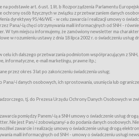
a podstawie art. 6 ust. 1 lit. b Rozporządzenia Parlamentu Europejsk
awie ochrony osób fizycznych w związku z przetwarzaniem danych osobo
nia dyrektywy 95/46/WE - w celu zawarcia i realizacji umowy o świad
zez Pana/-ią chęci otrzymywania maili informacyjnych od SNH - równie
tter. W tym miejscu informujemy, że zamówiony newsletter ma charakter
we w rozumieniu ustawy z dnia 18 lipca 2002 r. o świadczeniu usług d
 z zastrzeżeniem usług, o których mowa w ust. 2 pkt. 4 i 5 poniżej, któr
 celu ich dalszego przetwarzania podmiotom współpracującym z SNH,
ch Usługobiorców będących osobami fizycznymi.
 informatyczne, e-mail marketingu, prawne itp.;
ugi:Usługodawca świadczy Usługi drogą elektroniczną w rozumieniu usta
czną (Dz.U. z 2002 r., Nr 144, poz. 1204, z późń. zm.). Usługi świadczone są
e przez okres 3 lat po zakończeniu świadczenia usług;
 Pana/-i danych osobowych, ich sprostowania, usunięcia lub ogranicze
orców materiałów zamieszczanych w Serwisie,
,
 nadzorczego, tj. do Prezesa Urzędu Ochrony Danych Osobowych w zwi
tów i Biletów,
 zawarcia pomiędzy Panem/-ią a SNH umowy o świadczenie usług drogą
ter. Nie jest Pan/-i zobowiązany/-a do podania danych osobowych. Nie
klepie.
liwi zawarcie i realizację umowy o świadczenie usług drogą elektron
mieniu ustawy z dnia 18 lipca 2002 r. o świadczeniu usług drogą elektron
ywania maili informacyjnych od SNH - umowy o świadczeniu usługi news
świadczone są nieodpłatnie.