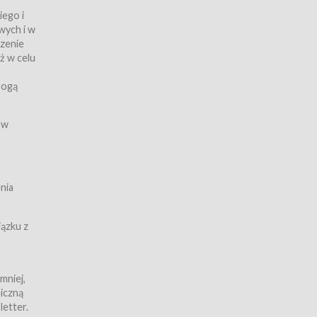
iego i
wych i w
czenie
ż w celu
rogą
ych
 w
wy z
nia
ązku z
mniej,
iczną
iczną
letter.