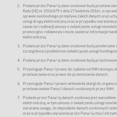
Regulamin – niniejszy regulamin.
Podane przez Pana/-ią dane osobowe będą przetwarzane n
Rady (UE) nr 2016/679 z dnia 27 kwietnia 2016 r. w spr
§ 2
sprawie swobodnego przepływu takich danych oraz uchyle
Postanowienia ogólne
usług drogą elektroniczną oraz w przypadku wyrażenia pr
Regulamin określa zasady:
zawarcia i realizacji umowy o świadczenie usługi newsle
promocyjno-reklamowy i może zawierać informacje handlo
świadczenia Usługobiorcom Usług przez Usługodawcę,
elektroniczną;
zasady świadczenia precyzują odrębne regulaminy,
Podane przez Pana/-ią dane osobowe będą powierzane w
przetwarzania przez Usługodawcę danych osobowy
szczególności podmiotom świadczącym usługi hostingowe,
Usługodawca świadczy w szczególności następujące Usł
dnia 18 lipca 2002 r. o świadczeniu usług drogą elektroni
Podane przez Pana/-ią dane osobowe będą przechowywan
nieodpłatnie.
Przysługuje Panu/-i prawo do żądania od SNH dostępu do
usługę przeglądania i odczytywania przez Usługobi
przetwarzania oraz prawo do przenoszenia danych;
usługę utrzymywania konta użytkownika w Serwisie
Przysługuje Panu/-i prawo wniesienia skargi do organu
usługę newsletter,
przetwarzaniem Pana/-i danych osobowych przez SNH;
usługę zawierania na odległość umów nabycia Karne
Podanie przez Pana/-ią danych osobowy jest warunkiem
elektroniczną, w tym umowy o świadczeniu usługi newslet
usługę zawierania na odległość umów sprzedaży w S
zwracamy uwagę, że niepodanie danych osobowych uniemoż
Usługodawca świadczy Usługi drogą elektroniczną w rozu
oraz w przypadku wyrażenia przez Pana/-ią chęci otrzym
(Dz.U. z 2002 r., Nr 144, poz. 1204, z późń. zm.). Usługi 