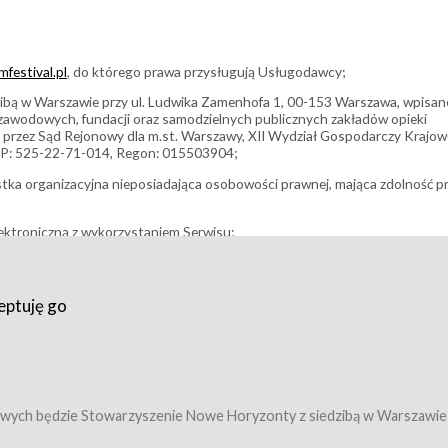
festival.pl
, do którego prawa przysługują Usługodawcy;
bą w Warszawie przy ul. Ludwika Zamenhofa 1, 00-153 Warszawa, wpisan
i zawodowych, fundacji oraz samodzielnych publicznych zakładów opieki
 przez Sąd Rejonowy dla m.st. Warszawy, XII Wydział Gospodarczy Krajo
P: 525-22-71-014, Regon: 015503904;
stka organizacyjna nieposiadająca osobowości prawnej, mająca zdolność p
ektroniczną z wykorzystaniem Serwisu;
filmowy, koncert lub inna impreza, w której można uczestniczyć nabywają
eptuję go
umowy z Usługodawcą i uprawniające do wzięcia udziału w Wydarzeniu,
tj. uprawniające do uczestnictwa w seansach na festiwalach filmowych lu
edytacje);
owy z Usługodawcą i uprawniające do wzięcia udziału w Wydarzeniu,
 tj. uprawniające do uczestnictwa w wielu albo w pojedynczych seansach
wych będzie Stowarzyszenie Nowe Horyzonty z siedzibą w Warszawie
ę w Serwisie;