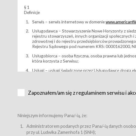
§ 1
Definicje
Serwis – serwis internetowy w domenie
www.americanfilm
Usługodawca – Stowarzyszenie Nowe Horyzonty z siedzi
rejestru stowarzyszeń, innych organizacji społecznych 
zdrowotnej i do rejestru przedsiębiorców prowadzonego
Rejestru Sądowego pod numerem KRS: 0000162000, NI
Usługobiorca – osoba fizyczna, osoba prawna lub jedno
która korzysta z Serwisu;
Usługi – usługi świadczone przez Usługodawcę drogą el
Wydarzenie – organizowany przez Usługodawcę festiwal 
Karnet lub/i Bilet za pośrednictwem Serwisu;
Zapoznałem/am się z regulaminem serwisu i akc
Karnety – wybrane dokumenty potwierdzające zawarcie 
przewidziane przez Usługodawcę dla danego Wydarzenia, 
sprzedawane podmiotom z branży mediów i filmowej (Akr
Bilety – wybrane dokumenty potwierdzające zawarcie um
Niniejszym informujemy Pana/-ią, że:
przewidziane przez Usługodawcę dla danego Wydarzenia,
filmowych, wydarzeniach specjalnych i koncertach;
Administratorem podanych przez Pana/-ią danych osobo
przy ul. Ludwika Zamenhofa 1 (SNH);
Sklep – sklep internetowy prowadzony przez Usługodawc