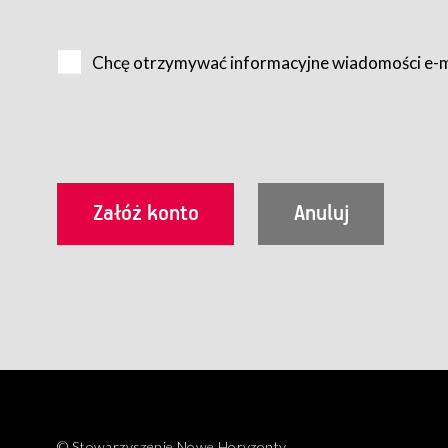
Na zasadach określonych w Regulaminie dostęp do Serwis
Internet.
Chcę otrzymywać informacyjne wiadomości e-
Usługobiorca przed rozpoczęciem korzystania z Serwisu 
zamówienie usługi newsletter za pośrednictwem przezn
dla wszystkich Usługobiorców wymaga akceptacji post
Usługobiorca zobowiązany jest do przestrzegania postan
Regulamin jest udostępniony Usługobiorcom nieodpłatni
utrwalenie i wydrukowanie.
§ 3
Warunki techniczne korzystania z Usług
W celu prawidłowego i pełnego korzystania z Usług, U
urządzeniem mającym dostęp do sieci Internet;
przeglądarką Firefox 8.0 lub wyższą, Chrome 11 lub 
parametrach.
Korzystanie ze wszystkich aplikacji Serwisu może być uz
§ 4
Zawarcie umowy o świadczenie Usług
© Stowarzyszenie Nowe Horyzonty