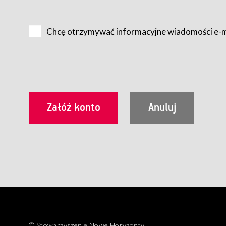
Na zasadach określonych w Regulaminie dostęp do Serwis
Internet.
Chcę otrzymywać informacyjne wiadomości e-
Usługobiorca przed rozpoczęciem korzystania z Serwisu 
zamówienie usługi newsletter za pośrednictwem przezn
dla wszystkich Usługobiorców wymaga akceptacji post
Usługobiorca zobowiązany jest do przestrzegania postan
Regulamin jest udostępniony Usługobiorcom nieodpłatni
utrwalenie i wydrukowanie.
§ 3
Warunki techniczne korzystania z Usług
W celu prawidłowego i pełnego korzystania z Usług, U
urządzeniem mającym dostęp do sieci Internet;
przeglądarką Firefox 8.0 lub wyższą, Chrome 11 lub 
parametrach.
Korzystanie ze wszystkich aplikacji Serwisu może być uz
§ 4
Zawarcie umowy o świadczenie Usług
© Stowarzyszenie Nowe Horyzonty