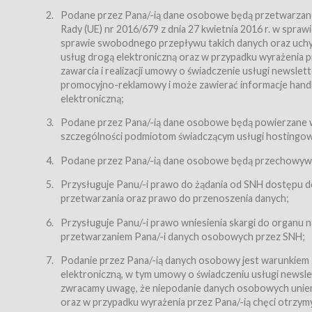
Regulamin – niniejszy regulamin.
Podane przez Pana/-ią dane osobowe będą przetwarzane n
Rady (UE) nr 2016/679 z dnia 27 kwietnia 2016 r. w spr
§ 2
sprawie swobodnego przepływu takich danych oraz uchyle
Postanowienia ogólne
usług drogą elektroniczną oraz w przypadku wyrażenia pr
Regulamin określa zasady:
zawarcia i realizacji umowy o świadczenie usługi newsle
promocyjno-reklamowy i może zawierać informacje handlo
świadczenia Usługobiorcom Usług przez Usługodawcę,
elektroniczną;
zasady świadczenia precyzują odrębne regulaminy,
Podane przez Pana/-ią dane osobowe będą powierzane w
przetwarzania przez Usługodawcę danych osobowy
szczególności podmiotom świadczącym usługi hostingowe,
Usługodawca świadczy w szczególności następujące Usł
dnia 18 lipca 2002 r. o świadczeniu usług drogą elektroni
Podane przez Pana/-ią dane osobowe będą przechowywan
nieodpłatnie.
Przysługuje Panu/-i prawo do żądania od SNH dostępu do
usługę przeglądania i odczytywania przez Usługobi
przetwarzania oraz prawo do przenoszenia danych;
usługę utrzymywania konta użytkownika w Serwisie
Przysługuje Panu/-i prawo wniesienia skargi do organu
usługę newsletter,
przetwarzaniem Pana/-i danych osobowych przez SNH;
usługę zawierania na odległość umów nabycia Karne
Podanie przez Pana/-ią danych osobowy jest warunkiem
elektroniczną, w tym umowy o świadczeniu usługi newslet
usługę zawierania na odległość umów sprzedaży w S
zwracamy uwagę, że niepodanie danych osobowych uniemoż
Usługodawca świadczy Usługi drogą elektroniczną w rozu
oraz w przypadku wyrażenia przez Pana/-ią chęci otrzym
(Dz.U. z 2002 r., Nr 144, poz. 1204, z późń. zm.). Usługi 