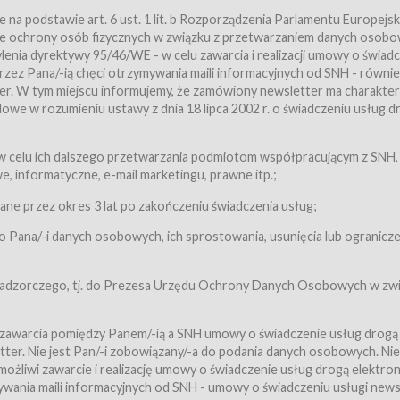
a podstawie art. 6 ust. 1 lit. b Rozporządzenia Parlamentu Europejsk
awie ochrony osób fizycznych w związku z przetwarzaniem danych osobo
nia dyrektywy 95/46/WE - w celu zawarcia i realizacji umowy o świad
zez Pana/-ią chęci otrzymywania maili informacyjnych od SNH - równie
tter. W tym miejscu informujemy, że zamówiony newsletter ma charakter
we w rozumieniu ustawy z dnia 18 lipca 2002 r. o świadczeniu usług d
 z zastrzeżeniem usług, o których mowa w ust. 2 pkt. 4 i 5 poniżej, któr
 celu ich dalszego przetwarzania podmiotom współpracującym z SNH,
ch Usługobiorców będących osobami fizycznymi.
 informatyczne, e-mail marketingu, prawne itp.;
ugi:Usługodawca świadczy Usługi drogą elektroniczną w rozumieniu usta
czną (Dz.U. z 2002 r., Nr 144, poz. 1204, z późń. zm.). Usługi świadczone są
e przez okres 3 lat po zakończeniu świadczenia usług;
 Pana/-i danych osobowych, ich sprostowania, usunięcia lub ogranicze
orców materiałów zamieszczanych w Serwisie,
,
 nadzorczego, tj. do Prezesa Urzędu Ochrony Danych Osobowych w zwi
tów i Biletów,
 zawarcia pomiędzy Panem/-ią a SNH umowy o świadczenie usług drogą
ter. Nie jest Pan/-i zobowiązany/-a do podania danych osobowych. Nie
klepie.
liwi zawarcie i realizację umowy o świadczenie usług drogą elektron
mieniu ustawy z dnia 18 lipca 2002 r. o świadczeniu usług drogą elektron
ywania maili informacyjnych od SNH - umowy o świadczeniu usługi news
świadczone są nieodpłatnie.