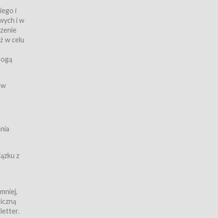
iego i
wych i w
czenie
ż w celu
rogą
ych
 w
wy z
nia
ązku z
mniej,
iczną
iczną
letter.