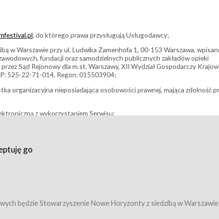
festival.pl
, do którego prawa przysługują Usługodawcy;
bą w Warszawie przy ul. Ludwika Zamenhofa 1, 00-153 Warszawa, wpisan
i zawodowych, fundacji oraz samodzielnych publicznych zakładów opieki
 przez Sąd Rejonowy dla m.st. Warszawy, XII Wydział Gospodarczy Krajo
P: 525-22-71-014, Regon: 015503904;
stka organizacyjna nieposiadająca osobowości prawnej, mająca zdolność p
ektroniczną z wykorzystaniem Serwisu;
filmowy, koncert lub inna impreza, w której można uczestniczyć nabywają
eptuję go
umowy z Usługodawcą i uprawniające do wzięcia udziału w Wydarzeniu,
tj. uprawniające do uczestnictwa w seansach na festiwalach filmowych lu
edytacje);
owy z Usługodawcą i uprawniające do wzięcia udziału w Wydarzeniu,
 tj. uprawniające do uczestnictwa w wielu albo w pojedynczych seansach
wych będzie Stowarzyszenie Nowe Horyzonty z siedzibą w Warszawie
ę w Serwisie;