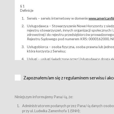
§ 1
Definicje
Serwis – serwis internetowy w domenie
www.americanfilm
Usługodawca – Stowarzyszenie Nowe Horyzonty z siedzi
rejestru stowarzyszeń, innych organizacji społecznych 
zdrowotnej i do rejestru przedsiębiorców prowadzonego
Rejestru Sądowego pod numerem KRS: 0000162000, NI
Usługobiorca – osoba fizyczna, osoba prawna lub jedno
która korzysta z Serwisu;
Usługi – usługi świadczone przez Usługodawcę drogą el
Wydarzenie – organizowany przez Usługodawcę festiwal 
Karnet lub/i Bilet za pośrednictwem Serwisu;
Zapoznałem/am się z regulaminem serwisu i akc
Karnety – wybrane dokumenty potwierdzające zawarcie 
przewidziane przez Usługodawcę dla danego Wydarzenia, 
sprzedawane podmiotom z branży mediów i filmowej (Akr
Bilety – wybrane dokumenty potwierdzające zawarcie um
Niniejszym informujemy Pana/-ią, że:
przewidziane przez Usługodawcę dla danego Wydarzenia,
filmowych, wydarzeniach specjalnych i koncertach;
Administratorem podanych przez Pana/-ią danych osobo
przy ul. Ludwika Zamenhofa 1 (SNH);
Sklep – sklep internetowy prowadzony przez Usługodawc