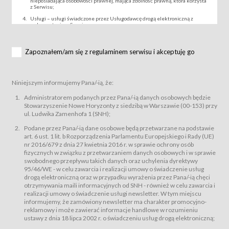
nieposiadająca osobowości prawnej, mająca zdolność prawną, która korzysta
z Serwisu;
Usługi – usługi świadczone przez Usługodawcę drogą elektroniczną z
wykorzystaniem Serwisu;
Wydarzenie – organizowany przez Usługodawcę festiwal filmowy, koncert
lub inna impreza, w której można uczestniczyć nabywając Karnet lub/i Bilet
za pośrednictwem Serwisu;
Zapoznałem/am się z regulaminem serwisu i akceptuję go
Karnety – wybrane dokumenty potwierdzające zawarcie umowy z
Usługodawcą i uprawniające do wzięcia udziału w Wydarzeniu,
przewidziane przez Usługodawcę dla danego Wydarzenia, tj. uprawniające
do uczestnictwa w seansach na festiwalach filmowych lub/i sprzedawane
Niniejszym informujemy Pana/-ią, że:
podmiotom z branży mediów i filmowej (Akredytacje);
Bilety – wybrane dokumenty potwierdzające zawarcie umowy z
Administratorem podanych przez Pana/-ią danych osobowych będzie
Usługodawcą i uprawniające do wzięcia udziału w Wydarzeniu,
Stowarzyszenie Nowe Horyzonty z siedzibą w Warszawie (00-153) przy
przewidziane przez Usługodawcę dla danego Wydarzenia, tj. uprawniające
ul. Ludwika Zamenhofa 1 (SNH);
do uczestnictwa w wielu albo w pojedynczych seansach filmowych,
wydarzeniach specjalnych i koncertach;
Podane przez Pana/-ią dane osobowe będą przetwarzane na podstawie
Sklep – sklep internetowy prowadzony przez Usługodawcę w Serwisie;
art. 6 ust. 1 lit. b Rozporządzenia Parlamentu Europejskiego i Rady (UE)
Regulamin – niniejszy regulamin.
nr 2016/679 z dnia 27 kwietnia 2016 r. w sprawie ochrony osób
fizycznych w związku z przetwarzaniem danych osobowych i w sprawie
§ 2
swobodnego przepływu takich danych oraz uchylenia dyrektywy
Postanowienia ogólne
95/46/WE - w celu zawarcia i realizacji umowy o świadczenie usług
Regulamin określa zasady:
drogą elektroniczną oraz w przypadku wyrażenia przez Pana/-ią chęci
świadczenia Usługobiorcom Usług przez Usługodawcę, z
otrzymywania maili informacyjnych od SNH - również w celu zawarcia i
zastrzeżeniem usług, o których mowa w ust. 2 pkt. 4 i 5 poniżej, których
realizacji umowy o świadczenie usługi newsletter. W tym miejscu
zasady świadczenia precyzują odrębne regulaminy,
informujemy, że zamówiony newsletter ma charakter promocyjno-
przetwarzania przez Usługodawcę danych osobowych Usługobiorców
reklamowy i może zawierać informacje handlowe w rozumieniu
będących osobami fizycznymi.
ustawy z dnia 18 lipca 2002 r. o świadczeniu usług drogą elektroniczną;
Usługodawca świadczy w szczególności następujące Usługi:Usługodawca