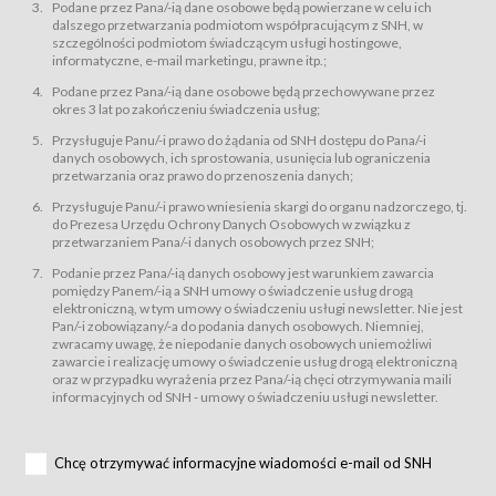
świadczy Usługi drogą elektroniczną w rozumieniu ustawy z dnia 18 lipca
Podane przez Pana/-ią dane osobowe będą powierzane w celu ich
2002 r. o świadczeniu usług drogą elektroniczną (Dz.U. z 2002 r., Nr 144, poz.
dalszego przetwarzania podmiotom współpracującym z SNH, w
1204, z późń. zm.). Usługi świadczone są nieodpłatnie.
szczególności podmiotom świadczącym usługi hostingowe,
usługę przeglądania i odczytywania przez Usługobiorców materiałów
informatyczne, e-mail marketingu, prawne itp.;
zamieszczanych w Serwisie,
Podane przez Pana/-ią dane osobowe będą przechowywane przez
usługę utrzymywania konta użytkownika w Serwisie,
okres 3 lat po zakończeniu świadczenia usług;
usługę newsletter,
Przysługuje Panu/-i prawo do żądania od SNH dostępu do Pana/-i
usługę zawierania na odległość umów nabycia Karnetów i Biletów,
danych osobowych, ich sprostowania, usunięcia lub ograniczenia
usługę zawierania na odległość umów sprzedaży w Sklepie.
przetwarzania oraz prawo do przenoszenia danych;
Usługodawca świadczy Usługi drogą elektroniczną w rozumieniu ustawy z
Przysługuje Panu/-i prawo wniesienia skargi do organu nadzorczego, tj.
dnia 18 lipca 2002 r. o świadczeniu usług drogą elektroniczną (Dz.U. z 2002
r., Nr 144, poz. 1204, z późń. zm.). Usługi świadczone są nieodpłatnie.
do Prezesa Urzędu Ochrony Danych Osobowych w związku z
przetwarzaniem Pana/-i danych osobowych przez SNH;
Na zasadach określonych w Regulaminie dostęp do Serwisu jest otwarty dla
każdego kto posiada możliwość połączenia z publiczną siecią Internet.
Podanie przez Pana/-ią danych osobowy jest warunkiem zawarcia
Usługobiorca przed rozpoczęciem korzystania z Serwisu jest zobowiązany
pomiędzy Panem/-ią a SNH umowy o świadczenie usług drogą
zapoznać się z Regulaminem. Założenie konta w Serwisie oraz zamówienie
elektroniczną, w tym umowy o świadczeniu usługi newsletter. Nie jest
usługi newsletter za pośrednictwem przeznaczonego do tego formularza
zamieszczonego na stronach Serwisu dostępnych dla wszystkich
Pan/-i zobowiązany/-a do podania danych osobowych. Niemniej,
Usługobiorców wymaga akceptacji postanowień Regulaminu.
zwracamy uwagę, że niepodanie danych osobowych uniemożliwi
Usługobiorca zobowiązany jest do przestrzegania postanowień Regulaminu
zawarcie i realizację umowy o świadczenie usług drogą elektroniczną
od chwili rozpoczęcia korzystania z Serwisu.
oraz w przypadku wyrażenia przez Pana/-ią chęci otrzymywania maili
informacyjnych od SNH - umowy o świadczeniu usługi newsletter.
Regulamin jest udostępniony Usługobiorcom nieodpłatnie za
pośrednictwem Serwisu w formie, która umożliwia jego pobranie,
utrwalenie i wydrukowanie.
§ 3
Chcę otrzymywać informacyjne wiadomości e-mail od SNH
Warunki techniczne korzystania z Usług
W celu prawidłowego i pełnego korzystania z Usług, Usługobiorcy powinni