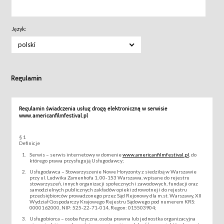
Język:
polski
Regulamin
Regulamin świadczenia usług drogą elektroniczną w serwisie
www.americanfilmfestival.pl
§ 1
Definicje
Serwis – serwis internetowy w domenie
www.americanfilmfestival.pl
, do
którego prawa przysługują Usługodawcy;
Usługodawca – Stowarzyszenie Nowe Horyzonty z siedzibą w Warszawie
przy ul. Ludwika Zamenhofa 1, 00-153 Warszawa, wpisane do rejestru
stowarzyszeń, innych organizacji społecznych i zawodowych, fundacji oraz
samodzielnych publicznych zakładów opieki zdrowotnej i do rejestru
przedsiębiorców prowadzonego przez Sąd Rejonowy dla m.st. Warszawy, XII
Wydział Gospodarczy Krajowego Rejestru Sądowego pod numerem KRS:
0000162000, NIP: 525-22-71-014, Regon: 015503904;
Usługobiorca – osoba fizyczna, osoba prawna lub jednostka organizacyjna