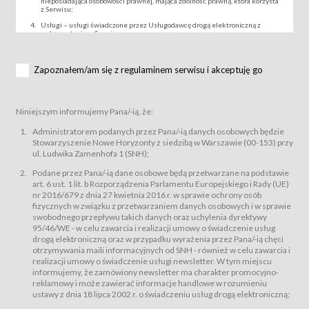
nieposiadająca osobowości prawnej, mająca zdolność prawną, która korzysta
z Serwisu;
Usługi – usługi świadczone przez Usługodawcę drogą elektroniczną z
wykorzystaniem Serwisu;
Wydarzenie – organizowany przez Usługodawcę festiwal filmowy, koncert
lub inna impreza, w której można uczestniczyć nabywając Karnet lub/i Bilet
za pośrednictwem Serwisu;
Zapoznałem/am się z regulaminem serwisu i akceptuję go
Karnety – wybrane dokumenty potwierdzające zawarcie umowy z
Usługodawcą i uprawniające do wzięcia udziału w Wydarzeniu,
przewidziane przez Usługodawcę dla danego Wydarzenia, tj. uprawniające
do uczestnictwa w seansach na festiwalach filmowych lub/i sprzedawane
Niniejszym informujemy Pana/-ią, że:
podmiotom z branży mediów i filmowej (Akredytacje);
Bilety – wybrane dokumenty potwierdzające zawarcie umowy z
Administratorem podanych przez Pana/-ią danych osobowych będzie
Usługodawcą i uprawniające do wzięcia udziału w Wydarzeniu,
Stowarzyszenie Nowe Horyzonty z siedzibą w Warszawie (00-153) przy
przewidziane przez Usługodawcę dla danego Wydarzenia, tj. uprawniające
ul. Ludwika Zamenhofa 1 (SNH);
do uczestnictwa w wielu albo w pojedynczych seansach filmowych,
wydarzeniach specjalnych i koncertach;
Podane przez Pana/-ią dane osobowe będą przetwarzane na podstawie
Sklep – sklep internetowy prowadzony przez Usługodawcę w Serwisie;
art. 6 ust. 1 lit. b Rozporządzenia Parlamentu Europejskiego i Rady (UE)
Regulamin – niniejszy regulamin.
nr 2016/679 z dnia 27 kwietnia 2016 r. w sprawie ochrony osób
fizycznych w związku z przetwarzaniem danych osobowych i w sprawie
§ 2
swobodnego przepływu takich danych oraz uchylenia dyrektywy
Postanowienia ogólne
95/46/WE - w celu zawarcia i realizacji umowy o świadczenie usług
Regulamin określa zasady:
drogą elektroniczną oraz w przypadku wyrażenia przez Pana/-ią chęci
świadczenia Usługobiorcom Usług przez Usługodawcę, z
otrzymywania maili informacyjnych od SNH - również w celu zawarcia i
zastrzeżeniem usług, o których mowa w ust. 2 pkt. 4 i 5 poniżej, których
realizacji umowy o świadczenie usługi newsletter. W tym miejscu
zasady świadczenia precyzują odrębne regulaminy,
informujemy, że zamówiony newsletter ma charakter promocyjno-
przetwarzania przez Usługodawcę danych osobowych Usługobiorców
reklamowy i może zawierać informacje handlowe w rozumieniu
będących osobami fizycznymi.
ustawy z dnia 18 lipca 2002 r. o świadczeniu usług drogą elektroniczną;
Usługodawca świadczy w szczególności następujące Usługi:Usługodawca