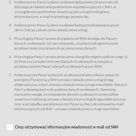
świadczy Usługi drogą elektroniczną w rozumieniu ustawy z dnia 18 lipca
Podane przez Pana/-ią dane osobowe będą powierzane w celu ich
2002 r. o świadczeniu usług drogą elektroniczną (Dz.U. z 2002 r., Nr 144, poz.
dalszego przetwarzania podmiotom współpracującym z SNH, w
1204, z późń. zm.). Usługi świadczone są nieodpłatnie.
szczególności podmiotom świadczącym usługi hostingowe,
usługę przeglądania i odczytywania przez Usługobiorców materiałów
informatyczne, e-mail marketingu, prawne itp.;
zamieszczanych w Serwisie,
Podane przez Pana/-ią dane osobowe będą przechowywane przez
usługę utrzymywania konta użytkownika w Serwisie,
okres 3 lat po zakończeniu świadczenia usług;
usługę newsletter,
Przysługuje Panu/-i prawo do żądania od SNH dostępu do Pana/-i
usługę zawierania na odległość umów nabycia Karnetów i Biletów,
danych osobowych, ich sprostowania, usunięcia lub ograniczenia
usługę zawierania na odległość umów sprzedaży w Sklepie.
przetwarzania oraz prawo do przenoszenia danych;
Usługodawca świadczy Usługi drogą elektroniczną w rozumieniu ustawy z
Przysługuje Panu/-i prawo wniesienia skargi do organu nadzorczego, tj.
dnia 18 lipca 2002 r. o świadczeniu usług drogą elektroniczną (Dz.U. z 2002
r., Nr 144, poz. 1204, z późń. zm.). Usługi świadczone są nieodpłatnie.
do Prezesa Urzędu Ochrony Danych Osobowych w związku z
przetwarzaniem Pana/-i danych osobowych przez SNH;
Na zasadach określonych w Regulaminie dostęp do Serwisu jest otwarty dla
każdego kto posiada możliwość połączenia z publiczną siecią Internet.
Podanie przez Pana/-ią danych osobowy jest warunkiem zawarcia
Usługobiorca przed rozpoczęciem korzystania z Serwisu jest zobowiązany
pomiędzy Panem/-ią a SNH umowy o świadczenie usług drogą
zapoznać się z Regulaminem. Założenie konta w Serwisie oraz zamówienie
elektroniczną, w tym umowy o świadczeniu usługi newsletter. Nie jest
usługi newsletter za pośrednictwem przeznaczonego do tego formularza
zamieszczonego na stronach Serwisu dostępnych dla wszystkich
Pan/-i zobowiązany/-a do podania danych osobowych. Niemniej,
Usługobiorców wymaga akceptacji postanowień Regulaminu.
zwracamy uwagę, że niepodanie danych osobowych uniemożliwi
Usługobiorca zobowiązany jest do przestrzegania postanowień Regulaminu
zawarcie i realizację umowy o świadczenie usług drogą elektroniczną
od chwili rozpoczęcia korzystania z Serwisu.
oraz w przypadku wyrażenia przez Pana/-ią chęci otrzymywania maili
informacyjnych od SNH - umowy o świadczeniu usługi newsletter.
Regulamin jest udostępniony Usługobiorcom nieodpłatnie za
pośrednictwem Serwisu w formie, która umożliwia jego pobranie,
utrwalenie i wydrukowanie.
§ 3
Chcę otrzymywać informacyjne wiadomości e-mail od SNH
Warunki techniczne korzystania z Usług
W celu prawidłowego i pełnego korzystania z Usług, Usługobiorcy powinni