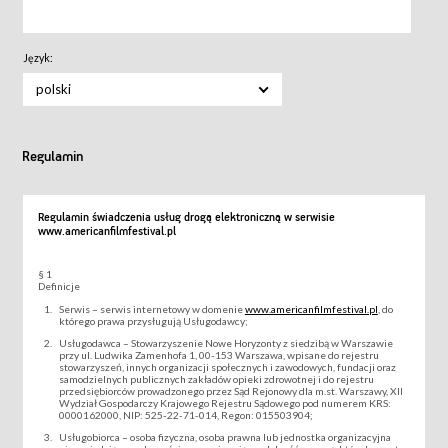
Język:
polski
Regulamin
Regulamin świadczenia usług drogą elektroniczną w serwisie
www.americanfilmfestival.pl
§ 1
Definicje
Serwis – serwis internetowy w domenie
www.americanfilmfestival.pl
, do
którego prawa przysługują Usługodawcy;
Usługodawca – Stowarzyszenie Nowe Horyzonty z siedzibą w Warszawie
przy ul. Ludwika Zamenhofa 1, 00-153 Warszawa, wpisane do rejestru
stowarzyszeń, innych organizacji społecznych i zawodowych, fundacji oraz
samodzielnych publicznych zakładów opieki zdrowotnej i do rejestru
przedsiębiorców prowadzonego przez Sąd Rejonowy dla m.st. Warszawy, XII
Wydział Gospodarczy Krajowego Rejestru Sądowego pod numerem KRS:
0000162000, NIP: 525-22-71-014, Regon: 015503904;
Usługobiorca – osoba fizyczna, osoba prawna lub jednostka organizacyjna