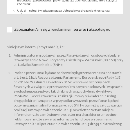
nieposiadająca osobowości prawnej, mająca zdolność prawną, która korzysta
z Serwisu;
Usługi – usługi świadczone przez Usługodawcę drogą elektroniczną z
wykorzystaniem Serwisu;
Wydarzenie – organizowany przez Usługodawcę festiwal filmowy, koncert
lub inna impreza, w której można uczestniczyć nabywając Karnet lub/i Bilet
za pośrednictwem Serwisu;
Zapoznałem/am się z regulaminem serwisu i akceptuję go
Karnety – wybrane dokumenty potwierdzające zawarcie umowy z
Usługodawcą i uprawniające do wzięcia udziału w Wydarzeniu,
przewidziane przez Usługodawcę dla danego Wydarzenia, tj. uprawniające
do uczestnictwa w seansach na festiwalach filmowych lub/i sprzedawane
Niniejszym informujemy Pana/-ią, że:
podmiotom z branży mediów i filmowej (Akredytacje);
Bilety – wybrane dokumenty potwierdzające zawarcie umowy z
Administratorem podanych przez Pana/-ią danych osobowych będzie
Usługodawcą i uprawniające do wzięcia udziału w Wydarzeniu,
Stowarzyszenie Nowe Horyzonty z siedzibą w Warszawie (00-153) przy
przewidziane przez Usługodawcę dla danego Wydarzenia, tj. uprawniające
ul. Ludwika Zamenhofa 1 (SNH);
do uczestnictwa w wielu albo w pojedynczych seansach filmowych,
wydarzeniach specjalnych i koncertach;
Podane przez Pana/-ią dane osobowe będą przetwarzane na podstawie
Sklep – sklep internetowy prowadzony przez Usługodawcę w Serwisie;
art. 6 ust. 1 lit. b Rozporządzenia Parlamentu Europejskiego i Rady (UE)
Regulamin – niniejszy regulamin.
nr 2016/679 z dnia 27 kwietnia 2016 r. w sprawie ochrony osób
fizycznych w związku z przetwarzaniem danych osobowych i w sprawie
§ 2
swobodnego przepływu takich danych oraz uchylenia dyrektywy
Postanowienia ogólne
95/46/WE - w celu zawarcia i realizacji umowy o świadczenie usług
Regulamin określa zasady:
drogą elektroniczną oraz w przypadku wyrażenia przez Pana/-ią chęci
świadczenia Usługobiorcom Usług przez Usługodawcę, z
otrzymywania maili informacyjnych od SNH - również w celu zawarcia i
zastrzeżeniem usług, o których mowa w ust. 2 pkt. 4 i 5 poniżej, których
realizacji umowy o świadczenie usługi newsletter. W tym miejscu
zasady świadczenia precyzują odrębne regulaminy,
informujemy, że zamówiony newsletter ma charakter promocyjno-
przetwarzania przez Usługodawcę danych osobowych Usługobiorców
reklamowy i może zawierać informacje handlowe w rozumieniu
będących osobami fizycznymi.
ustawy z dnia 18 lipca 2002 r. o świadczeniu usług drogą elektroniczną;
Usługodawca świadczy w szczególności następujące Usługi:Usługodawca