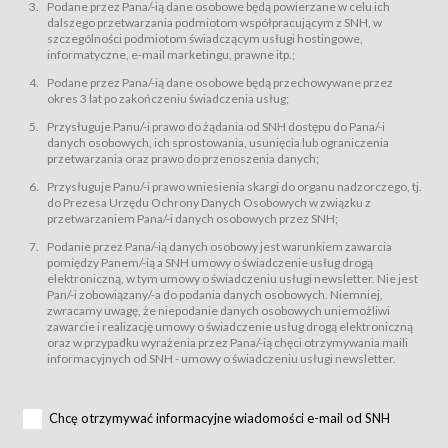
świadczy Usługi drogą elektroniczną w rozumieniu ustawy z dnia 18 lipca
Podane przez Pana/-ią dane osobowe będą powierzane w celu ich
2002 r. o świadczeniu usług drogą elektroniczną (Dz.U. z 2002 r., Nr 144, poz.
dalszego przetwarzania podmiotom współpracującym z SNH, w
1204, z późń. zm.). Usługi świadczone są nieodpłatnie.
szczególności podmiotom świadczącym usługi hostingowe,
usługę przeglądania i odczytywania przez Usługobiorców materiałów
informatyczne, e-mail marketingu, prawne itp.;
zamieszczanych w Serwisie,
Podane przez Pana/-ią dane osobowe będą przechowywane przez
usługę utrzymywania konta użytkownika w Serwisie,
okres 3 lat po zakończeniu świadczenia usług;
usługę newsletter,
Przysługuje Panu/-i prawo do żądania od SNH dostępu do Pana/-i
usługę zawierania na odległość umów nabycia Karnetów i Biletów,
danych osobowych, ich sprostowania, usunięcia lub ograniczenia
usługę zawierania na odległość umów sprzedaży w Sklepie.
przetwarzania oraz prawo do przenoszenia danych;
Usługodawca świadczy Usługi drogą elektroniczną w rozumieniu ustawy z
Przysługuje Panu/-i prawo wniesienia skargi do organu nadzorczego, tj.
dnia 18 lipca 2002 r. o świadczeniu usług drogą elektroniczną (Dz.U. z 2002
r., Nr 144, poz. 1204, z późń. zm.). Usługi świadczone są nieodpłatnie.
do Prezesa Urzędu Ochrony Danych Osobowych w związku z
przetwarzaniem Pana/-i danych osobowych przez SNH;
Na zasadach określonych w Regulaminie dostęp do Serwisu jest otwarty dla
każdego kto posiada możliwość połączenia z publiczną siecią Internet.
Podanie przez Pana/-ią danych osobowy jest warunkiem zawarcia
Usługobiorca przed rozpoczęciem korzystania z Serwisu jest zobowiązany
pomiędzy Panem/-ią a SNH umowy o świadczenie usług drogą
zapoznać się z Regulaminem. Założenie konta w Serwisie oraz zamówienie
elektroniczną, w tym umowy o świadczeniu usługi newsletter. Nie jest
usługi newsletter za pośrednictwem przeznaczonego do tego formularza
zamieszczonego na stronach Serwisu dostępnych dla wszystkich
Pan/-i zobowiązany/-a do podania danych osobowych. Niemniej,
Usługobiorców wymaga akceptacji postanowień Regulaminu.
zwracamy uwagę, że niepodanie danych osobowych uniemożliwi
Usługobiorca zobowiązany jest do przestrzegania postanowień Regulaminu
zawarcie i realizację umowy o świadczenie usług drogą elektroniczną
od chwili rozpoczęcia korzystania z Serwisu.
oraz w przypadku wyrażenia przez Pana/-ią chęci otrzymywania maili
informacyjnych od SNH - umowy o świadczeniu usługi newsletter.
Regulamin jest udostępniony Usługobiorcom nieodpłatnie za
pośrednictwem Serwisu w formie, która umożliwia jego pobranie,
utrwalenie i wydrukowanie.
§ 3
Chcę otrzymywać informacyjne wiadomości e-mail od SNH
Warunki techniczne korzystania z Usług
W celu prawidłowego i pełnego korzystania z Usług, Usługobiorcy powinni