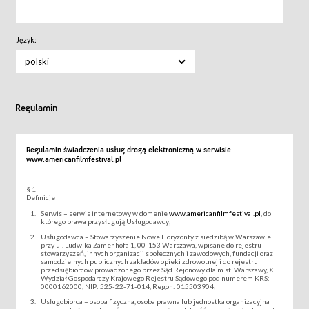
Język:
polski
Regulamin
Regulamin świadczenia usług drogą elektroniczną w serwisie
www.americanfilmfestival.pl
§ 1
Definicje
Serwis – serwis internetowy w domenie
www.americanfilmfestival.pl
, do
którego prawa przysługują Usługodawcy;
Usługodawca – Stowarzyszenie Nowe Horyzonty z siedzibą w Warszawie
przy ul. Ludwika Zamenhofa 1, 00-153 Warszawa, wpisane do rejestru
stowarzyszeń, innych organizacji społecznych i zawodowych, fundacji oraz
samodzielnych publicznych zakładów opieki zdrowotnej i do rejestru
przedsiębiorców prowadzonego przez Sąd Rejonowy dla m.st. Warszawy, XII
Wydział Gospodarczy Krajowego Rejestru Sądowego pod numerem KRS:
0000162000, NIP: 525-22-71-014, Regon: 015503904;
Usługobiorca – osoba fizyczna, osoba prawna lub jednostka organizacyjna