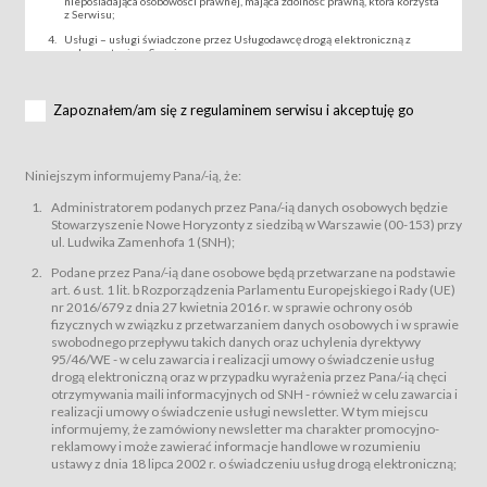
nieposiadająca osobowości prawnej, mająca zdolność prawną, która korzysta
z Serwisu;
Usługi – usługi świadczone przez Usługodawcę drogą elektroniczną z
wykorzystaniem Serwisu;
Wydarzenie – organizowany przez Usługodawcę festiwal filmowy, koncert
lub inna impreza, w której można uczestniczyć nabywając Karnet lub/i Bilet
za pośrednictwem Serwisu;
Zapoznałem/am się z regulaminem serwisu i akceptuję go
Karnety – wybrane dokumenty potwierdzające zawarcie umowy z
Usługodawcą i uprawniające do wzięcia udziału w Wydarzeniu,
przewidziane przez Usługodawcę dla danego Wydarzenia, tj. uprawniające
do uczestnictwa w seansach na festiwalach filmowych lub/i sprzedawane
Niniejszym informujemy Pana/-ią, że:
podmiotom z branży mediów i filmowej (Akredytacje);
Bilety – wybrane dokumenty potwierdzające zawarcie umowy z
Administratorem podanych przez Pana/-ią danych osobowych będzie
Usługodawcą i uprawniające do wzięcia udziału w Wydarzeniu,
Stowarzyszenie Nowe Horyzonty z siedzibą w Warszawie (00-153) przy
przewidziane przez Usługodawcę dla danego Wydarzenia, tj. uprawniające
ul. Ludwika Zamenhofa 1 (SNH);
do uczestnictwa w wielu albo w pojedynczych seansach filmowych,
wydarzeniach specjalnych i koncertach;
Podane przez Pana/-ią dane osobowe będą przetwarzane na podstawie
Sklep – sklep internetowy prowadzony przez Usługodawcę w Serwisie;
art. 6 ust. 1 lit. b Rozporządzenia Parlamentu Europejskiego i Rady (UE)
Regulamin – niniejszy regulamin.
nr 2016/679 z dnia 27 kwietnia 2016 r. w sprawie ochrony osób
fizycznych w związku z przetwarzaniem danych osobowych i w sprawie
§ 2
swobodnego przepływu takich danych oraz uchylenia dyrektywy
Postanowienia ogólne
95/46/WE - w celu zawarcia i realizacji umowy o świadczenie usług
Regulamin określa zasady:
drogą elektroniczną oraz w przypadku wyrażenia przez Pana/-ią chęci
świadczenia Usługobiorcom Usług przez Usługodawcę, z
otrzymywania maili informacyjnych od SNH - również w celu zawarcia i
zastrzeżeniem usług, o których mowa w ust. 2 pkt. 4 i 5 poniżej, których
realizacji umowy o świadczenie usługi newsletter. W tym miejscu
zasady świadczenia precyzują odrębne regulaminy,
informujemy, że zamówiony newsletter ma charakter promocyjno-
przetwarzania przez Usługodawcę danych osobowych Usługobiorców
reklamowy i może zawierać informacje handlowe w rozumieniu
będących osobami fizycznymi.
ustawy z dnia 18 lipca 2002 r. o świadczeniu usług drogą elektroniczną;
Usługodawca świadczy w szczególności następujące Usługi:Usługodawca