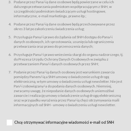
świadczy Usługi drogą elektroniczną w rozumieniu ustawy z dnia 18 lipca
Podane przez Pana/-ią dane osobowe będą powierzane w celu ich
2002 r. o świadczeniu usług drogą elektroniczną (Dz.U. z 2002 r., Nr 144, poz.
dalszego przetwarzania podmiotom współpracującym z SNH, w
1204, z późń. zm.). Usługi świadczone są nieodpłatnie.
szczególności podmiotom świadczącym usługi hostingowe,
usługę przeglądania i odczytywania przez Usługobiorców materiałów
informatyczne, e-mail marketingu, prawne itp.;
zamieszczanych w Serwisie,
Podane przez Pana/-ią dane osobowe będą przechowywane przez
usługę utrzymywania konta użytkownika w Serwisie,
okres 3 lat po zakończeniu świadczenia usług;
usługę newsletter,
Przysługuje Panu/-i prawo do żądania od SNH dostępu do Pana/-i
usługę zawierania na odległość umów nabycia Karnetów i Biletów,
danych osobowych, ich sprostowania, usunięcia lub ograniczenia
usługę zawierania na odległość umów sprzedaży w Sklepie.
przetwarzania oraz prawo do przenoszenia danych;
Usługodawca świadczy Usługi drogą elektroniczną w rozumieniu ustawy z
Przysługuje Panu/-i prawo wniesienia skargi do organu nadzorczego, tj.
dnia 18 lipca 2002 r. o świadczeniu usług drogą elektroniczną (Dz.U. z 2002
r., Nr 144, poz. 1204, z późń. zm.). Usługi świadczone są nieodpłatnie.
do Prezesa Urzędu Ochrony Danych Osobowych w związku z
przetwarzaniem Pana/-i danych osobowych przez SNH;
Na zasadach określonych w Regulaminie dostęp do Serwisu jest otwarty dla
każdego kto posiada możliwość połączenia z publiczną siecią Internet.
Podanie przez Pana/-ią danych osobowy jest warunkiem zawarcia
Usługobiorca przed rozpoczęciem korzystania z Serwisu jest zobowiązany
pomiędzy Panem/-ią a SNH umowy o świadczenie usług drogą
zapoznać się z Regulaminem. Założenie konta w Serwisie oraz zamówienie
elektroniczną, w tym umowy o świadczeniu usługi newsletter. Nie jest
usługi newsletter za pośrednictwem przeznaczonego do tego formularza
zamieszczonego na stronach Serwisu dostępnych dla wszystkich
Pan/-i zobowiązany/-a do podania danych osobowych. Niemniej,
Usługobiorców wymaga akceptacji postanowień Regulaminu.
zwracamy uwagę, że niepodanie danych osobowych uniemożliwi
Usługobiorca zobowiązany jest do przestrzegania postanowień Regulaminu
zawarcie i realizację umowy o świadczenie usług drogą elektroniczną
od chwili rozpoczęcia korzystania z Serwisu.
oraz w przypadku wyrażenia przez Pana/-ią chęci otrzymywania maili
informacyjnych od SNH - umowy o świadczeniu usługi newsletter.
Regulamin jest udostępniony Usługobiorcom nieodpłatnie za
pośrednictwem Serwisu w formie, która umożliwia jego pobranie,
utrwalenie i wydrukowanie.
§ 3
Chcę otrzymywać informacyjne wiadomości e-mail od SNH
Warunki techniczne korzystania z Usług
W celu prawidłowego i pełnego korzystania z Usług, Usługobiorcy powinni