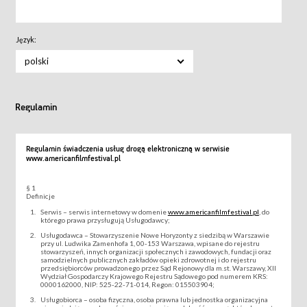
Język:
polski
Regulamin
Regulamin świadczenia usług drogą elektroniczną w serwisie
www.americanfilmfestival.pl
§ 1
Definicje
Serwis – serwis internetowy w domenie
www.americanfilmfestival.pl
, do
którego prawa przysługują Usługodawcy;
Usługodawca – Stowarzyszenie Nowe Horyzonty z siedzibą w Warszawie
przy ul. Ludwika Zamenhofa 1, 00-153 Warszawa, wpisane do rejestru
stowarzyszeń, innych organizacji społecznych i zawodowych, fundacji oraz
samodzielnych publicznych zakładów opieki zdrowotnej i do rejestru
przedsiębiorców prowadzonego przez Sąd Rejonowy dla m.st. Warszawy, XII
Wydział Gospodarczy Krajowego Rejestru Sądowego pod numerem KRS:
0000162000, NIP: 525-22-71-014, Regon: 015503904;
Usługobiorca – osoba fizyczna, osoba prawna lub jednostka organizacyjna