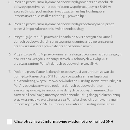
świadczy Usługi drogą elektroniczną w rozumieniu ustawy z dnia 18 lipca
Podane przez Pana/-ią dane osobowe będą powierzane w celu ich
2002 r. o świadczeniu usług drogą elektroniczną (Dz.U. z 2002 r., Nr 144, poz.
dalszego przetwarzania podmiotom współpracującym z SNH, w
1204, z późń. zm.). Usługi świadczone są nieodpłatnie.
szczególności podmiotom świadczącym usługi hostingowe,
usługę przeglądania i odczytywania przez Usługobiorców materiałów
informatyczne, e-mail marketingu, prawne itp.;
zamieszczanych w Serwisie,
Podane przez Pana/-ią dane osobowe będą przechowywane przez
usługę utrzymywania konta użytkownika w Serwisie,
okres 3 lat po zakończeniu świadczenia usług;
usługę newsletter,
Przysługuje Panu/-i prawo do żądania od SNH dostępu do Pana/-i
usługę zawierania na odległość umów nabycia Karnetów i Biletów,
danych osobowych, ich sprostowania, usunięcia lub ograniczenia
usługę zawierania na odległość umów sprzedaży w Sklepie.
przetwarzania oraz prawo do przenoszenia danych;
Usługodawca świadczy Usługi drogą elektroniczną w rozumieniu ustawy z
Przysługuje Panu/-i prawo wniesienia skargi do organu nadzorczego, tj.
dnia 18 lipca 2002 r. o świadczeniu usług drogą elektroniczną (Dz.U. z 2002
r., Nr 144, poz. 1204, z późń. zm.). Usługi świadczone są nieodpłatnie.
do Prezesa Urzędu Ochrony Danych Osobowych w związku z
przetwarzaniem Pana/-i danych osobowych przez SNH;
Na zasadach określonych w Regulaminie dostęp do Serwisu jest otwarty dla
każdego kto posiada możliwość połączenia z publiczną siecią Internet.
Podanie przez Pana/-ią danych osobowy jest warunkiem zawarcia
Usługobiorca przed rozpoczęciem korzystania z Serwisu jest zobowiązany
pomiędzy Panem/-ią a SNH umowy o świadczenie usług drogą
zapoznać się z Regulaminem. Założenie konta w Serwisie oraz zamówienie
elektroniczną, w tym umowy o świadczeniu usługi newsletter. Nie jest
usługi newsletter za pośrednictwem przeznaczonego do tego formularza
zamieszczonego na stronach Serwisu dostępnych dla wszystkich
Pan/-i zobowiązany/-a do podania danych osobowych. Niemniej,
Usługobiorców wymaga akceptacji postanowień Regulaminu.
zwracamy uwagę, że niepodanie danych osobowych uniemożliwi
Usługobiorca zobowiązany jest do przestrzegania postanowień Regulaminu
zawarcie i realizację umowy o świadczenie usług drogą elektroniczną
od chwili rozpoczęcia korzystania z Serwisu.
oraz w przypadku wyrażenia przez Pana/-ią chęci otrzymywania maili
informacyjnych od SNH - umowy o świadczeniu usługi newsletter.
Regulamin jest udostępniony Usługobiorcom nieodpłatnie za
pośrednictwem Serwisu w formie, która umożliwia jego pobranie,
utrwalenie i wydrukowanie.
§ 3
Chcę otrzymywać informacyjne wiadomości e-mail od SNH
Warunki techniczne korzystania z Usług
W celu prawidłowego i pełnego korzystania z Usług, Usługobiorcy powinni