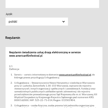
Język:
polski
Regulamin
Regulamin świadczenia usług drogą elektroniczną w serwisie
www.americanfilmfestival.pl
§ 1
Definicje
Serwis – serwis internetowy w domenie
www.americanfilmfestival.pl
, do
którego prawa przysługują Usługodawcy;
Usługodawca – Stowarzyszenie Nowe Horyzonty z siedzibą w Warszawie
przy ul. Ludwika Zamenhofa 1, 00-153 Warszawa, wpisane do rejestru
stowarzyszeń, innych organizacji społecznych i zawodowych, fundacji oraz
samodzielnych publicznych zakładów opieki zdrowotnej i do rejestru
przedsiębiorców prowadzonego przez Sąd Rejonowy dla m.st. Warszawy, XII
Wydział Gospodarczy Krajowego Rejestru Sądowego pod numerem KRS:
0000162000, NIP: 525-22-71-014, Regon: 015503904;
Usługobiorca – osoba fizyczna, osoba prawna lub jednostka organizacyjna