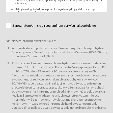
nieposiadająca osobowości prawnej, mająca zdolność prawną, która korzysta
z Serwisu;
Usługi – usługi świadczone przez Usługodawcę drogą elektroniczną z
wykorzystaniem Serwisu;
Wydarzenie – organizowany przez Usługodawcę festiwal filmowy, koncert
lub inna impreza, w której można uczestniczyć nabywając Karnet lub/i Bilet
za pośrednictwem Serwisu;
Zapoznałem/am się z regulaminem serwisu i akceptuję go
Karnety – wybrane dokumenty potwierdzające zawarcie umowy z
Usługodawcą i uprawniające do wzięcia udziału w Wydarzeniu,
przewidziane przez Usługodawcę dla danego Wydarzenia, tj. uprawniające
do uczestnictwa w seansach na festiwalach filmowych lub/i sprzedawane
Niniejszym informujemy Pana/-ią, że:
podmiotom z branży mediów i filmowej (Akredytacje);
Bilety – wybrane dokumenty potwierdzające zawarcie umowy z
Administratorem podanych przez Pana/-ią danych osobowych będzie
Usługodawcą i uprawniające do wzięcia udziału w Wydarzeniu,
Stowarzyszenie Nowe Horyzonty z siedzibą w Warszawie (00-153) przy
przewidziane przez Usługodawcę dla danego Wydarzenia, tj. uprawniające
ul. Ludwika Zamenhofa 1 (SNH);
do uczestnictwa w wielu albo w pojedynczych seansach filmowych,
wydarzeniach specjalnych i koncertach;
Podane przez Pana/-ią dane osobowe będą przetwarzane na podstawie
Sklep – sklep internetowy prowadzony przez Usługodawcę w Serwisie;
art. 6 ust. 1 lit. b Rozporządzenia Parlamentu Europejskiego i Rady (UE)
Regulamin – niniejszy regulamin.
nr 2016/679 z dnia 27 kwietnia 2016 r. w sprawie ochrony osób
fizycznych w związku z przetwarzaniem danych osobowych i w sprawie
§ 2
swobodnego przepływu takich danych oraz uchylenia dyrektywy
Postanowienia ogólne
95/46/WE - w celu zawarcia i realizacji umowy o świadczenie usług
Regulamin określa zasady:
drogą elektroniczną oraz w przypadku wyrażenia przez Pana/-ią chęci
świadczenia Usługobiorcom Usług przez Usługodawcę, z
otrzymywania maili informacyjnych od SNH - również w celu zawarcia i
zastrzeżeniem usług, o których mowa w ust. 2 pkt. 4 i 5 poniżej, których
realizacji umowy o świadczenie usługi newsletter. W tym miejscu
zasady świadczenia precyzują odrębne regulaminy,
informujemy, że zamówiony newsletter ma charakter promocyjno-
przetwarzania przez Usługodawcę danych osobowych Usługobiorców
reklamowy i może zawierać informacje handlowe w rozumieniu
będących osobami fizycznymi.
ustawy z dnia 18 lipca 2002 r. o świadczeniu usług drogą elektroniczną;
Usługodawca świadczy w szczególności następujące Usługi:Usługodawca