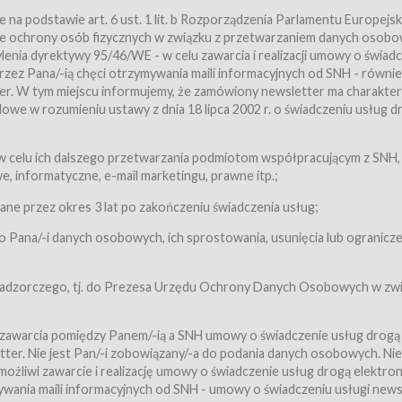
a podstawie art. 6 ust. 1 lit. b Rozporządzenia Parlamentu Europejsk
awie ochrony osób fizycznych w związku z przetwarzaniem danych osobo
nia dyrektywy 95/46/WE - w celu zawarcia i realizacji umowy o świad
zez Pana/-ią chęci otrzymywania maili informacyjnych od SNH - równie
tter. W tym miejscu informujemy, że zamówiony newsletter ma charakter
we w rozumieniu ustawy z dnia 18 lipca 2002 r. o świadczeniu usług d
 z zastrzeżeniem usług, o których mowa w ust. 2 pkt. 4 i 5 poniżej, któr
 celu ich dalszego przetwarzania podmiotom współpracującym z SNH,
ch Usługobiorców będących osobami fizycznymi.
 informatyczne, e-mail marketingu, prawne itp.;
ugi:Usługodawca świadczy Usługi drogą elektroniczną w rozumieniu usta
czną (Dz.U. z 2002 r., Nr 144, poz. 1204, z późń. zm.). Usługi świadczone są
e przez okres 3 lat po zakończeniu świadczenia usług;
 Pana/-i danych osobowych, ich sprostowania, usunięcia lub ogranicze
orców materiałów zamieszczanych w Serwisie,
,
 nadzorczego, tj. do Prezesa Urzędu Ochrony Danych Osobowych w zwi
tów i Biletów,
 zawarcia pomiędzy Panem/-ią a SNH umowy o świadczenie usług drogą
ter. Nie jest Pan/-i zobowiązany/-a do podania danych osobowych. Nie
klepie.
liwi zawarcie i realizację umowy o świadczenie usług drogą elektron
mieniu ustawy z dnia 18 lipca 2002 r. o świadczeniu usług drogą elektron
ywania maili informacyjnych od SNH - umowy o świadczeniu usługi news
świadczone są nieodpłatnie.