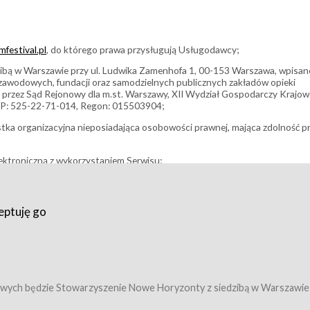
festival.pl
, do którego prawa przysługują Usługodawcy;
bą w Warszawie przy ul. Ludwika Zamenhofa 1, 00-153 Warszawa, wpisan
i zawodowych, fundacji oraz samodzielnych publicznych zakładów opieki
 przez Sąd Rejonowy dla m.st. Warszawy, XII Wydział Gospodarczy Krajo
P: 525-22-71-014, Regon: 015503904;
stka organizacyjna nieposiadająca osobowości prawnej, mająca zdolność p
ektroniczną z wykorzystaniem Serwisu;
filmowy, koncert lub inna impreza, w której można uczestniczyć nabywają
eptuję go
umowy z Usługodawcą i uprawniające do wzięcia udziału w Wydarzeniu,
tj. uprawniające do uczestnictwa w seansach na festiwalach filmowych lu
edytacje);
owy z Usługodawcą i uprawniające do wzięcia udziału w Wydarzeniu,
 tj. uprawniające do uczestnictwa w wielu albo w pojedynczych seansach
wych będzie Stowarzyszenie Nowe Horyzonty z siedzibą w Warszawie
ę w Serwisie;