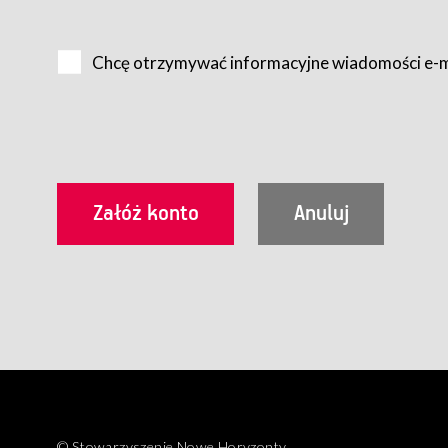
Na zasadach określonych w Regulaminie dostęp do Serwis
Internet.
Chcę otrzymywać informacyjne wiadomości e-
Usługobiorca przed rozpoczęciem korzystania z Serwisu 
zamówienie usługi newsletter za pośrednictwem przezn
dla wszystkich Usługobiorców wymaga akceptacji post
Usługobiorca zobowiązany jest do przestrzegania postan
Regulamin jest udostępniony Usługobiorcom nieodpłatni
utrwalenie i wydrukowanie.
§ 3
Warunki techniczne korzystania z Usług
W celu prawidłowego i pełnego korzystania z Usług, U
urządzeniem mającym dostęp do sieci Internet;
przeglądarką Firefox 8.0 lub wyższą, Chrome 11 lub 
parametrach.
Korzystanie ze wszystkich aplikacji Serwisu może być uz
§ 4
Zawarcie umowy o świadczenie Usług
© Stowarzyszenie Nowe Horyzonty