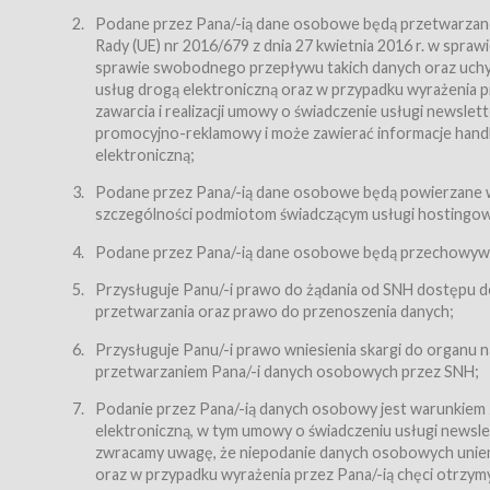
Regulamin – niniejszy regulamin.
Podane przez Pana/-ią dane osobowe będą przetwarzane n
Rady (UE) nr 2016/679 z dnia 27 kwietnia 2016 r. w spr
§ 2
sprawie swobodnego przepływu takich danych oraz uchyle
Postanowienia ogólne
usług drogą elektroniczną oraz w przypadku wyrażenia pr
Regulamin określa zasady:
zawarcia i realizacji umowy o świadczenie usługi newsle
promocyjno-reklamowy i może zawierać informacje handlo
świadczenia Usługobiorcom Usług przez Usługodawcę,
elektroniczną;
zasady świadczenia precyzują odrębne regulaminy,
Podane przez Pana/-ią dane osobowe będą powierzane w
przetwarzania przez Usługodawcę danych osobowy
szczególności podmiotom świadczącym usługi hostingowe,
Usługodawca świadczy w szczególności następujące Usł
dnia 18 lipca 2002 r. o świadczeniu usług drogą elektroni
Podane przez Pana/-ią dane osobowe będą przechowywan
nieodpłatnie.
Przysługuje Panu/-i prawo do żądania od SNH dostępu do
usługę przeglądania i odczytywania przez Usługobi
przetwarzania oraz prawo do przenoszenia danych;
usługę utrzymywania konta użytkownika w Serwisie
Przysługuje Panu/-i prawo wniesienia skargi do organu
usługę newsletter,
przetwarzaniem Pana/-i danych osobowych przez SNH;
usługę zawierania na odległość umów nabycia Karne
Podanie przez Pana/-ią danych osobowy jest warunkiem
elektroniczną, w tym umowy o świadczeniu usługi newslet
usługę zawierania na odległość umów sprzedaży w S
zwracamy uwagę, że niepodanie danych osobowych uniemoż
Usługodawca świadczy Usługi drogą elektroniczną w rozu
oraz w przypadku wyrażenia przez Pana/-ią chęci otrzym
(Dz.U. z 2002 r., Nr 144, poz. 1204, z późń. zm.). Usługi 