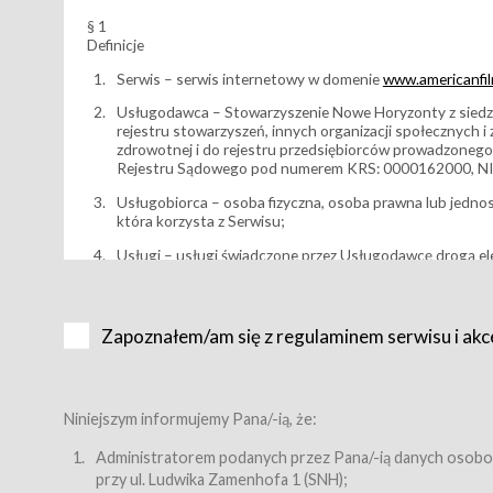
§ 1
Definicje
Serwis – serwis internetowy w domenie
www.americanfilm
Usługodawca – Stowarzyszenie Nowe Horyzonty z siedzi
rejestru stowarzyszeń, innych organizacji społecznych 
zdrowotnej i do rejestru przedsiębiorców prowadzonego
Rejestru Sądowego pod numerem KRS: 0000162000, NI
Usługobiorca – osoba fizyczna, osoba prawna lub jedno
która korzysta z Serwisu;
Usługi – usługi świadczone przez Usługodawcę drogą el
Wydarzenie – organizowany przez Usługodawcę festiwal 
Karnet lub/i Bilet za pośrednictwem Serwisu;
Zapoznałem/am się z regulaminem serwisu i akc
Karnety – wybrane dokumenty potwierdzające zawarcie 
przewidziane przez Usługodawcę dla danego Wydarzenia, 
sprzedawane podmiotom z branży mediów i filmowej (Akr
Bilety – wybrane dokumenty potwierdzające zawarcie um
Niniejszym informujemy Pana/-ią, że:
przewidziane przez Usługodawcę dla danego Wydarzenia,
filmowych, wydarzeniach specjalnych i koncertach;
Administratorem podanych przez Pana/-ią danych osobo
przy ul. Ludwika Zamenhofa 1 (SNH);
Sklep – sklep internetowy prowadzony przez Usługodawc