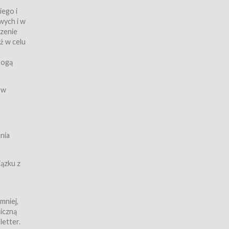
iego i
wych i w
czenie
ż w celu
rogą
ych
 w
wy z
nia
ązku z
mniej,
iczną
iczną
letter.