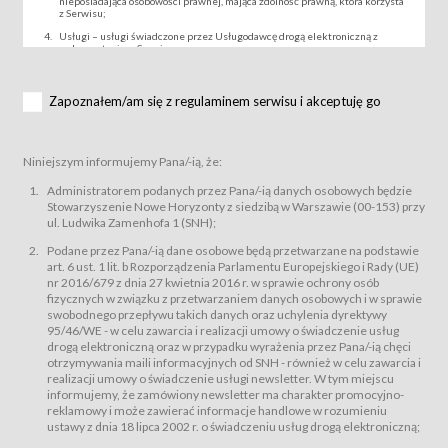
nieposiadająca osobowości prawnej, mająca zdolność prawną, która korzysta
z Serwisu;
Usługi – usługi świadczone przez Usługodawcę drogą elektroniczną z
wykorzystaniem Serwisu;
Wydarzenie – organizowany przez Usługodawcę festiwal filmowy, koncert
lub inna impreza, w której można uczestniczyć nabywając Karnet lub/i Bilet
za pośrednictwem Serwisu;
Zapoznałem/am się z regulaminem serwisu i akceptuję go
Karnety – wybrane dokumenty potwierdzające zawarcie umowy z
Usługodawcą i uprawniające do wzięcia udziału w Wydarzeniu,
przewidziane przez Usługodawcę dla danego Wydarzenia, tj. uprawniające
do uczestnictwa w seansach na festiwalach filmowych lub/i sprzedawane
Niniejszym informujemy Pana/-ią, że:
podmiotom z branży mediów i filmowej (Akredytacje);
Bilety – wybrane dokumenty potwierdzające zawarcie umowy z
Administratorem podanych przez Pana/-ią danych osobowych będzie
Usługodawcą i uprawniające do wzięcia udziału w Wydarzeniu,
Stowarzyszenie Nowe Horyzonty z siedzibą w Warszawie (00-153) przy
przewidziane przez Usługodawcę dla danego Wydarzenia, tj. uprawniające
ul. Ludwika Zamenhofa 1 (SNH);
do uczestnictwa w wielu albo w pojedynczych seansach filmowych,
wydarzeniach specjalnych i koncertach;
Podane przez Pana/-ią dane osobowe będą przetwarzane na podstawie
Sklep – sklep internetowy prowadzony przez Usługodawcę w Serwisie;
art. 6 ust. 1 lit. b Rozporządzenia Parlamentu Europejskiego i Rady (UE)
Regulamin – niniejszy regulamin.
nr 2016/679 z dnia 27 kwietnia 2016 r. w sprawie ochrony osób
fizycznych w związku z przetwarzaniem danych osobowych i w sprawie
§ 2
swobodnego przepływu takich danych oraz uchylenia dyrektywy
Postanowienia ogólne
95/46/WE - w celu zawarcia i realizacji umowy o świadczenie usług
Regulamin określa zasady:
drogą elektroniczną oraz w przypadku wyrażenia przez Pana/-ią chęci
świadczenia Usługobiorcom Usług przez Usługodawcę, z
otrzymywania maili informacyjnych od SNH - również w celu zawarcia i
zastrzeżeniem usług, o których mowa w ust. 2 pkt. 4 i 5 poniżej, których
realizacji umowy o świadczenie usługi newsletter. W tym miejscu
zasady świadczenia precyzują odrębne regulaminy,
informujemy, że zamówiony newsletter ma charakter promocyjno-
przetwarzania przez Usługodawcę danych osobowych Usługobiorców
reklamowy i może zawierać informacje handlowe w rozumieniu
będących osobami fizycznymi.
ustawy z dnia 18 lipca 2002 r. o świadczeniu usług drogą elektroniczną;
Usługodawca świadczy w szczególności następujące Usługi:Usługodawca