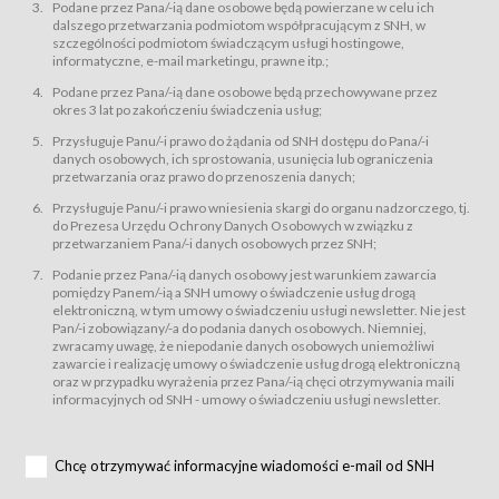
świadczy Usługi drogą elektroniczną w rozumieniu ustawy z dnia 18 lipca
Podane przez Pana/-ią dane osobowe będą powierzane w celu ich
2002 r. o świadczeniu usług drogą elektroniczną (Dz.U. z 2002 r., Nr 144, poz.
dalszego przetwarzania podmiotom współpracującym z SNH, w
1204, z późń. zm.). Usługi świadczone są nieodpłatnie.
szczególności podmiotom świadczącym usługi hostingowe,
usługę przeglądania i odczytywania przez Usługobiorców materiałów
informatyczne, e-mail marketingu, prawne itp.;
zamieszczanych w Serwisie,
Podane przez Pana/-ią dane osobowe będą przechowywane przez
usługę utrzymywania konta użytkownika w Serwisie,
okres 3 lat po zakończeniu świadczenia usług;
usługę newsletter,
Przysługuje Panu/-i prawo do żądania od SNH dostępu do Pana/-i
usługę zawierania na odległość umów nabycia Karnetów i Biletów,
danych osobowych, ich sprostowania, usunięcia lub ograniczenia
usługę zawierania na odległość umów sprzedaży w Sklepie.
przetwarzania oraz prawo do przenoszenia danych;
Usługodawca świadczy Usługi drogą elektroniczną w rozumieniu ustawy z
Przysługuje Panu/-i prawo wniesienia skargi do organu nadzorczego, tj.
dnia 18 lipca 2002 r. o świadczeniu usług drogą elektroniczną (Dz.U. z 2002
r., Nr 144, poz. 1204, z późń. zm.). Usługi świadczone są nieodpłatnie.
do Prezesa Urzędu Ochrony Danych Osobowych w związku z
przetwarzaniem Pana/-i danych osobowych przez SNH;
Na zasadach określonych w Regulaminie dostęp do Serwisu jest otwarty dla
każdego kto posiada możliwość połączenia z publiczną siecią Internet.
Podanie przez Pana/-ią danych osobowy jest warunkiem zawarcia
Usługobiorca przed rozpoczęciem korzystania z Serwisu jest zobowiązany
pomiędzy Panem/-ią a SNH umowy o świadczenie usług drogą
zapoznać się z Regulaminem. Założenie konta w Serwisie oraz zamówienie
elektroniczną, w tym umowy o świadczeniu usługi newsletter. Nie jest
usługi newsletter za pośrednictwem przeznaczonego do tego formularza
zamieszczonego na stronach Serwisu dostępnych dla wszystkich
Pan/-i zobowiązany/-a do podania danych osobowych. Niemniej,
Usługobiorców wymaga akceptacji postanowień Regulaminu.
zwracamy uwagę, że niepodanie danych osobowych uniemożliwi
Usługobiorca zobowiązany jest do przestrzegania postanowień Regulaminu
zawarcie i realizację umowy o świadczenie usług drogą elektroniczną
od chwili rozpoczęcia korzystania z Serwisu.
oraz w przypadku wyrażenia przez Pana/-ią chęci otrzymywania maili
informacyjnych od SNH - umowy o świadczeniu usługi newsletter.
Regulamin jest udostępniony Usługobiorcom nieodpłatnie za
pośrednictwem Serwisu w formie, która umożliwia jego pobranie,
utrwalenie i wydrukowanie.
§ 3
Chcę otrzymywać informacyjne wiadomości e-mail od SNH
Warunki techniczne korzystania z Usług
W celu prawidłowego i pełnego korzystania z Usług, Usługobiorcy powinni