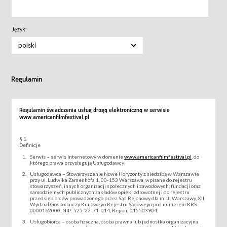
Język:
polski
Regulamin
Regulamin świadczenia usług drogą elektroniczną w serwisie
www.americanfilmfestival.pl
§ 1
Definicje
Serwis – serwis internetowy w domenie
www.americanfilmfestival.pl
, do
którego prawa przysługują Usługodawcy;
Usługodawca – Stowarzyszenie Nowe Horyzonty z siedzibą w Warszawie
przy ul. Ludwika Zamenhofa 1, 00-153 Warszawa, wpisane do rejestru
stowarzyszeń, innych organizacji społecznych i zawodowych, fundacji oraz
samodzielnych publicznych zakładów opieki zdrowotnej i do rejestru
przedsiębiorców prowadzonego przez Sąd Rejonowy dla m.st. Warszawy, XII
Wydział Gospodarczy Krajowego Rejestru Sądowego pod numerem KRS:
0000162000, NIP: 525-22-71-014, Regon: 015503904;
Usługobiorca – osoba fizyczna, osoba prawna lub jednostka organizacyjna