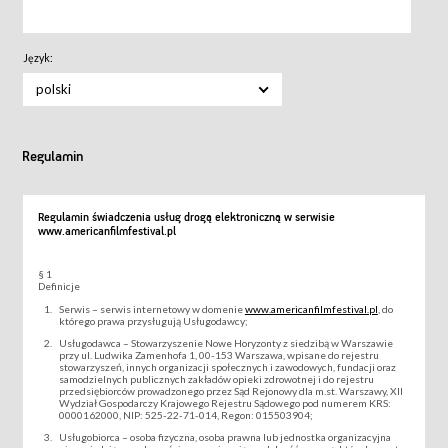
Język:
polski
Regulamin
Regulamin świadczenia usług drogą elektroniczną w serwisie
www.americanfilmfestival.pl
§ 1
Definicje
Serwis – serwis internetowy w domenie
www.americanfilmfestival.pl
, do
którego prawa przysługują Usługodawcy;
Usługodawca – Stowarzyszenie Nowe Horyzonty z siedzibą w Warszawie
przy ul. Ludwika Zamenhofa 1, 00-153 Warszawa, wpisane do rejestru
stowarzyszeń, innych organizacji społecznych i zawodowych, fundacji oraz
samodzielnych publicznych zakładów opieki zdrowotnej i do rejestru
przedsiębiorców prowadzonego przez Sąd Rejonowy dla m.st. Warszawy, XII
Wydział Gospodarczy Krajowego Rejestru Sądowego pod numerem KRS:
0000162000, NIP: 525-22-71-014, Regon: 015503904;
Usługobiorca – osoba fizyczna, osoba prawna lub jednostka organizacyjna