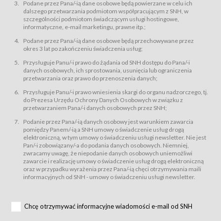
świadczy Usługi drogą elektroniczną w rozumieniu ustawy z dnia 18 lipca
Podane przez Pana/-ią dane osobowe będą powierzane w celu ich
2002 r. o świadczeniu usług drogą elektroniczną (Dz.U. z 2002 r., Nr 144, poz.
dalszego przetwarzania podmiotom współpracującym z SNH, w
1204, z późń. zm.). Usługi świadczone są nieodpłatnie.
szczególności podmiotom świadczącym usługi hostingowe,
usługę przeglądania i odczytywania przez Usługobiorców materiałów
informatyczne, e-mail marketingu, prawne itp.;
zamieszczanych w Serwisie,
Podane przez Pana/-ią dane osobowe będą przechowywane przez
usługę utrzymywania konta użytkownika w Serwisie,
okres 3 lat po zakończeniu świadczenia usług;
usługę newsletter,
Przysługuje Panu/-i prawo do żądania od SNH dostępu do Pana/-i
usługę zawierania na odległość umów nabycia Karnetów i Biletów,
danych osobowych, ich sprostowania, usunięcia lub ograniczenia
usługę zawierania na odległość umów sprzedaży w Sklepie.
przetwarzania oraz prawo do przenoszenia danych;
Usługodawca świadczy Usługi drogą elektroniczną w rozumieniu ustawy z
Przysługuje Panu/-i prawo wniesienia skargi do organu nadzorczego, tj.
dnia 18 lipca 2002 r. o świadczeniu usług drogą elektroniczną (Dz.U. z 2002
r., Nr 144, poz. 1204, z późń. zm.). Usługi świadczone są nieodpłatnie.
do Prezesa Urzędu Ochrony Danych Osobowych w związku z
przetwarzaniem Pana/-i danych osobowych przez SNH;
Na zasadach określonych w Regulaminie dostęp do Serwisu jest otwarty dla
każdego kto posiada możliwość połączenia z publiczną siecią Internet.
Podanie przez Pana/-ią danych osobowy jest warunkiem zawarcia
Usługobiorca przed rozpoczęciem korzystania z Serwisu jest zobowiązany
pomiędzy Panem/-ią a SNH umowy o świadczenie usług drogą
zapoznać się z Regulaminem. Założenie konta w Serwisie oraz zamówienie
elektroniczną, w tym umowy o świadczeniu usługi newsletter. Nie jest
usługi newsletter za pośrednictwem przeznaczonego do tego formularza
zamieszczonego na stronach Serwisu dostępnych dla wszystkich
Pan/-i zobowiązany/-a do podania danych osobowych. Niemniej,
Usługobiorców wymaga akceptacji postanowień Regulaminu.
zwracamy uwagę, że niepodanie danych osobowych uniemożliwi
Usługobiorca zobowiązany jest do przestrzegania postanowień Regulaminu
zawarcie i realizację umowy o świadczenie usług drogą elektroniczną
od chwili rozpoczęcia korzystania z Serwisu.
oraz w przypadku wyrażenia przez Pana/-ią chęci otrzymywania maili
informacyjnych od SNH - umowy o świadczeniu usługi newsletter.
Regulamin jest udostępniony Usługobiorcom nieodpłatnie za
pośrednictwem Serwisu w formie, która umożliwia jego pobranie,
utrwalenie i wydrukowanie.
§ 3
Chcę otrzymywać informacyjne wiadomości e-mail od SNH
Warunki techniczne korzystania z Usług
W celu prawidłowego i pełnego korzystania z Usług, Usługobiorcy powinni