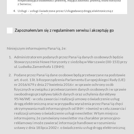
nieposiadająca osobowości prawnej, mająca zdolność prawną, która korzysta
z Serwisu;
Usługi – usługi świadczone przez Usługodawcę drogą elektroniczną z
wykorzystaniem Serwisu;
Wydarzenie – organizowany przez Usługodawcę festiwal filmowy, koncert
lub inna impreza, w której można uczestniczyć nabywając Karnet lub/i Bilet
za pośrednictwem Serwisu;
Zapoznałem/am się z regulaminem serwisu i akceptuję go
Karnety – wybrane dokumenty potwierdzające zawarcie umowy z
Usługodawcą i uprawniające do wzięcia udziału w Wydarzeniu,
przewidziane przez Usługodawcę dla danego Wydarzenia, tj. uprawniające
do uczestnictwa w seansach na festiwalach filmowych lub/i sprzedawane
Niniejszym informujemy Pana/-ią, że:
podmiotom z branży mediów i filmowej (Akredytacje);
Bilety – wybrane dokumenty potwierdzające zawarcie umowy z
Administratorem podanych przez Pana/-ią danych osobowych będzie
Usługodawcą i uprawniające do wzięcia udziału w Wydarzeniu,
Stowarzyszenie Nowe Horyzonty z siedzibą w Warszawie (00-153) przy
przewidziane przez Usługodawcę dla danego Wydarzenia, tj. uprawniające
ul. Ludwika Zamenhofa 1 (SNH);
do uczestnictwa w wielu albo w pojedynczych seansach filmowych,
wydarzeniach specjalnych i koncertach;
Podane przez Pana/-ią dane osobowe będą przetwarzane na podstawie
Sklep – sklep internetowy prowadzony przez Usługodawcę w Serwisie;
art. 6 ust. 1 lit. b Rozporządzenia Parlamentu Europejskiego i Rady (UE)
Regulamin – niniejszy regulamin.
nr 2016/679 z dnia 27 kwietnia 2016 r. w sprawie ochrony osób
fizycznych w związku z przetwarzaniem danych osobowych i w sprawie
§ 2
swobodnego przepływu takich danych oraz uchylenia dyrektywy
Postanowienia ogólne
95/46/WE - w celu zawarcia i realizacji umowy o świadczenie usług
Regulamin określa zasady:
drogą elektroniczną oraz w przypadku wyrażenia przez Pana/-ią chęci
świadczenia Usługobiorcom Usług przez Usługodawcę, z
otrzymywania maili informacyjnych od SNH - również w celu zawarcia i
zastrzeżeniem usług, o których mowa w ust. 2 pkt. 4 i 5 poniżej, których
realizacji umowy o świadczenie usługi newsletter. W tym miejscu
zasady świadczenia precyzują odrębne regulaminy,
informujemy, że zamówiony newsletter ma charakter promocyjno-
przetwarzania przez Usługodawcę danych osobowych Usługobiorców
reklamowy i może zawierać informacje handlowe w rozumieniu
będących osobami fizycznymi.
ustawy z dnia 18 lipca 2002 r. o świadczeniu usług drogą elektroniczną;
Usługodawca świadczy w szczególności następujące Usługi:Usługodawca