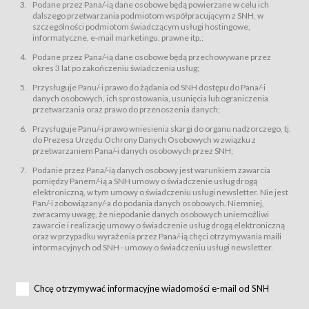
świadczy Usługi drogą elektroniczną w rozumieniu ustawy z dnia 18 lipca
Podane przez Pana/-ią dane osobowe będą powierzane w celu ich
2002 r. o świadczeniu usług drogą elektroniczną (Dz.U. z 2002 r., Nr 144, poz.
dalszego przetwarzania podmiotom współpracującym z SNH, w
1204, z późń. zm.). Usługi świadczone są nieodpłatnie.
szczególności podmiotom świadczącym usługi hostingowe,
usługę przeglądania i odczytywania przez Usługobiorców materiałów
informatyczne, e-mail marketingu, prawne itp.;
zamieszczanych w Serwisie,
Podane przez Pana/-ią dane osobowe będą przechowywane przez
usługę utrzymywania konta użytkownika w Serwisie,
okres 3 lat po zakończeniu świadczenia usług;
usługę newsletter,
Przysługuje Panu/-i prawo do żądania od SNH dostępu do Pana/-i
usługę zawierania na odległość umów nabycia Karnetów i Biletów,
danych osobowych, ich sprostowania, usunięcia lub ograniczenia
usługę zawierania na odległość umów sprzedaży w Sklepie.
przetwarzania oraz prawo do przenoszenia danych;
Usługodawca świadczy Usługi drogą elektroniczną w rozumieniu ustawy z
Przysługuje Panu/-i prawo wniesienia skargi do organu nadzorczego, tj.
dnia 18 lipca 2002 r. o świadczeniu usług drogą elektroniczną (Dz.U. z 2002
r., Nr 144, poz. 1204, z późń. zm.). Usługi świadczone są nieodpłatnie.
do Prezesa Urzędu Ochrony Danych Osobowych w związku z
przetwarzaniem Pana/-i danych osobowych przez SNH;
Na zasadach określonych w Regulaminie dostęp do Serwisu jest otwarty dla
każdego kto posiada możliwość połączenia z publiczną siecią Internet.
Podanie przez Pana/-ią danych osobowy jest warunkiem zawarcia
Usługobiorca przed rozpoczęciem korzystania z Serwisu jest zobowiązany
pomiędzy Panem/-ią a SNH umowy o świadczenie usług drogą
zapoznać się z Regulaminem. Założenie konta w Serwisie oraz zamówienie
elektroniczną, w tym umowy o świadczeniu usługi newsletter. Nie jest
usługi newsletter za pośrednictwem przeznaczonego do tego formularza
zamieszczonego na stronach Serwisu dostępnych dla wszystkich
Pan/-i zobowiązany/-a do podania danych osobowych. Niemniej,
Usługobiorców wymaga akceptacji postanowień Regulaminu.
zwracamy uwagę, że niepodanie danych osobowych uniemożliwi
Usługobiorca zobowiązany jest do przestrzegania postanowień Regulaminu
zawarcie i realizację umowy o świadczenie usług drogą elektroniczną
od chwili rozpoczęcia korzystania z Serwisu.
oraz w przypadku wyrażenia przez Pana/-ią chęci otrzymywania maili
informacyjnych od SNH - umowy o świadczeniu usługi newsletter.
Regulamin jest udostępniony Usługobiorcom nieodpłatnie za
pośrednictwem Serwisu w formie, która umożliwia jego pobranie,
utrwalenie i wydrukowanie.
§ 3
Chcę otrzymywać informacyjne wiadomości e-mail od SNH
Warunki techniczne korzystania z Usług
W celu prawidłowego i pełnego korzystania z Usług, Usługobiorcy powinni