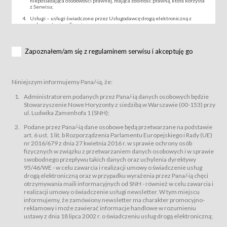
nieposiadająca osobowości prawnej, mająca zdolność prawną, która korzysta
z Serwisu;
Usługi – usługi świadczone przez Usługodawcę drogą elektroniczną z
wykorzystaniem Serwisu;
Wydarzenie – organizowany przez Usługodawcę festiwal filmowy, koncert
lub inna impreza, w której można uczestniczyć nabywając Karnet lub/i Bilet
za pośrednictwem Serwisu;
Zapoznałem/am się z regulaminem serwisu i akceptuję go
Karnety – wybrane dokumenty potwierdzające zawarcie umowy z
Usługodawcą i uprawniające do wzięcia udziału w Wydarzeniu,
przewidziane przez Usługodawcę dla danego Wydarzenia, tj. uprawniające
do uczestnictwa w seansach na festiwalach filmowych lub/i sprzedawane
Niniejszym informujemy Pana/-ią, że:
podmiotom z branży mediów i filmowej (Akredytacje);
Bilety – wybrane dokumenty potwierdzające zawarcie umowy z
Administratorem podanych przez Pana/-ią danych osobowych będzie
Usługodawcą i uprawniające do wzięcia udziału w Wydarzeniu,
Stowarzyszenie Nowe Horyzonty z siedzibą w Warszawie (00-153) przy
przewidziane przez Usługodawcę dla danego Wydarzenia, tj. uprawniające
ul. Ludwika Zamenhofa 1 (SNH);
do uczestnictwa w wielu albo w pojedynczych seansach filmowych,
wydarzeniach specjalnych i koncertach;
Podane przez Pana/-ią dane osobowe będą przetwarzane na podstawie
Sklep – sklep internetowy prowadzony przez Usługodawcę w Serwisie;
art. 6 ust. 1 lit. b Rozporządzenia Parlamentu Europejskiego i Rady (UE)
Regulamin – niniejszy regulamin.
nr 2016/679 z dnia 27 kwietnia 2016 r. w sprawie ochrony osób
fizycznych w związku z przetwarzaniem danych osobowych i w sprawie
§ 2
swobodnego przepływu takich danych oraz uchylenia dyrektywy
Postanowienia ogólne
95/46/WE - w celu zawarcia i realizacji umowy o świadczenie usług
Regulamin określa zasady:
drogą elektroniczną oraz w przypadku wyrażenia przez Pana/-ią chęci
świadczenia Usługobiorcom Usług przez Usługodawcę, z
otrzymywania maili informacyjnych od SNH - również w celu zawarcia i
zastrzeżeniem usług, o których mowa w ust. 2 pkt. 4 i 5 poniżej, których
realizacji umowy o świadczenie usługi newsletter. W tym miejscu
zasady świadczenia precyzują odrębne regulaminy,
informujemy, że zamówiony newsletter ma charakter promocyjno-
przetwarzania przez Usługodawcę danych osobowych Usługobiorców
reklamowy i może zawierać informacje handlowe w rozumieniu
będących osobami fizycznymi.
ustawy z dnia 18 lipca 2002 r. o świadczeniu usług drogą elektroniczną;
Usługodawca świadczy w szczególności następujące Usługi:Usługodawca