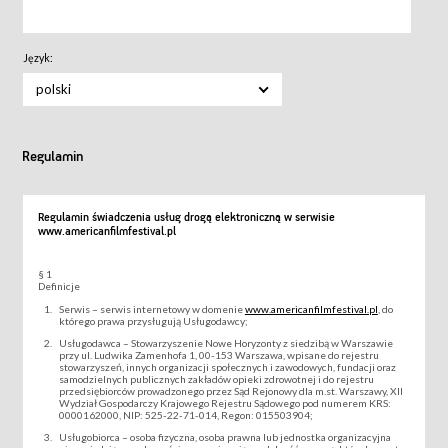
Język:
polski
Regulamin
Regulamin świadczenia usług drogą elektroniczną w serwisie
www.americanfilmfestival.pl
§ 1
Definicje
Serwis – serwis internetowy w domenie
www.americanfilmfestival.pl
, do
którego prawa przysługują Usługodawcy;
Usługodawca – Stowarzyszenie Nowe Horyzonty z siedzibą w Warszawie
przy ul. Ludwika Zamenhofa 1, 00-153 Warszawa, wpisane do rejestru
stowarzyszeń, innych organizacji społecznych i zawodowych, fundacji oraz
samodzielnych publicznych zakładów opieki zdrowotnej i do rejestru
przedsiębiorców prowadzonego przez Sąd Rejonowy dla m.st. Warszawy, XII
Wydział Gospodarczy Krajowego Rejestru Sądowego pod numerem KRS:
0000162000, NIP: 525-22-71-014, Regon: 015503904;
Usługobiorca – osoba fizyczna, osoba prawna lub jednostka organizacyjna