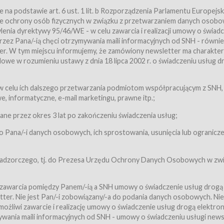
a podstawie art. 6 ust. 1 lit. b Rozporządzenia Parlamentu Europejsk
awie ochrony osób fizycznych w związku z przetwarzaniem danych osobo
nia dyrektywy 95/46/WE - w celu zawarcia i realizacji umowy o świad
zez Pana/-ią chęci otrzymywania maili informacyjnych od SNH - równie
tter. W tym miejscu informujemy, że zamówiony newsletter ma charakter
we w rozumieniu ustawy z dnia 18 lipca 2002 r. o świadczeniu usług d
 z zastrzeżeniem usług, o których mowa w ust. 2 pkt. 4 i 5 poniżej, któr
 celu ich dalszego przetwarzania podmiotom współpracującym z SNH,
ch Usługobiorców będących osobami fizycznymi.
 informatyczne, e-mail marketingu, prawne itp.;
ugi:Usługodawca świadczy Usługi drogą elektroniczną w rozumieniu usta
czną (Dz.U. z 2002 r., Nr 144, poz. 1204, z późń. zm.). Usługi świadczone są
e przez okres 3 lat po zakończeniu świadczenia usług;
 Pana/-i danych osobowych, ich sprostowania, usunięcia lub ogranicze
orców materiałów zamieszczanych w Serwisie,
,
 nadzorczego, tj. do Prezesa Urzędu Ochrony Danych Osobowych w zwi
tów i Biletów,
 zawarcia pomiędzy Panem/-ią a SNH umowy o świadczenie usług drogą
ter. Nie jest Pan/-i zobowiązany/-a do podania danych osobowych. Nie
klepie.
liwi zawarcie i realizację umowy o świadczenie usług drogą elektron
mieniu ustawy z dnia 18 lipca 2002 r. o świadczeniu usług drogą elektron
ywania maili informacyjnych od SNH - umowy o świadczeniu usługi news
świadczone są nieodpłatnie.