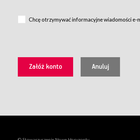
Na zasadach określonych w Regulaminie dostęp do Serwis
Internet.
Chcę otrzymywać informacyjne wiadomości e-
Usługobiorca przed rozpoczęciem korzystania z Serwisu 
zamówienie usługi newsletter za pośrednictwem przezn
dla wszystkich Usługobiorców wymaga akceptacji post
Usługobiorca zobowiązany jest do przestrzegania postan
Regulamin jest udostępniony Usługobiorcom nieodpłatni
utrwalenie i wydrukowanie.
§ 3
Warunki techniczne korzystania z Usług
W celu prawidłowego i pełnego korzystania z Usług, U
urządzeniem mającym dostęp do sieci Internet;
przeglądarką Firefox 8.0 lub wyższą, Chrome 11 lub 
parametrach.
Korzystanie ze wszystkich aplikacji Serwisu może być uz
§ 4
Zawarcie umowy o świadczenie Usług
© Stowarzyszenie Nowe Horyzonty