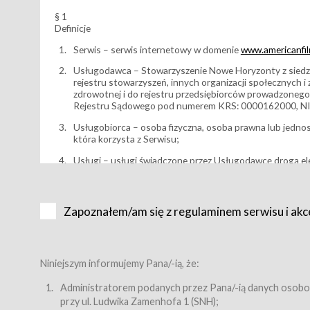
§ 1
Definicje
Serwis – serwis internetowy w domenie
www.americanfilm
Usługodawca – Stowarzyszenie Nowe Horyzonty z siedzi
rejestru stowarzyszeń, innych organizacji społecznych 
zdrowotnej i do rejestru przedsiębiorców prowadzonego
Rejestru Sądowego pod numerem KRS: 0000162000, NI
Usługobiorca – osoba fizyczna, osoba prawna lub jedno
która korzysta z Serwisu;
Usługi – usługi świadczone przez Usługodawcę drogą el
Wydarzenie – organizowany przez Usługodawcę festiwal 
Karnet lub/i Bilet za pośrednictwem Serwisu;
Zapoznałem/am się z regulaminem serwisu i akc
Karnety – wybrane dokumenty potwierdzające zawarcie 
przewidziane przez Usługodawcę dla danego Wydarzenia, 
sprzedawane podmiotom z branży mediów i filmowej (Akr
Bilety – wybrane dokumenty potwierdzające zawarcie um
Niniejszym informujemy Pana/-ią, że:
przewidziane przez Usługodawcę dla danego Wydarzenia,
filmowych, wydarzeniach specjalnych i koncertach;
Administratorem podanych przez Pana/-ią danych osobo
przy ul. Ludwika Zamenhofa 1 (SNH);
Sklep – sklep internetowy prowadzony przez Usługodawc