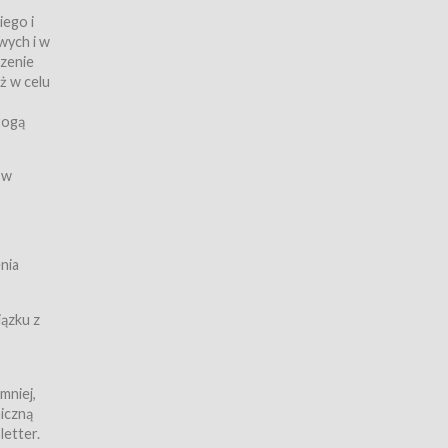
iego i
wych i w
czenie
ż w celu
rogą
ych
 w
wy z
nia
ązku z
mniej,
iczną
iczną
letter.