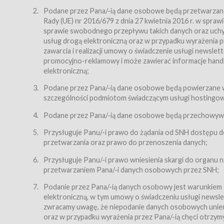
Regulamin – niniejszy regulamin.
Podane przez Pana/-ią dane osobowe będą przetwarzane n
Rady (UE) nr 2016/679 z dnia 27 kwietnia 2016 r. w spr
§ 2
sprawie swobodnego przepływu takich danych oraz uchyle
Postanowienia ogólne
usług drogą elektroniczną oraz w przypadku wyrażenia pr
Regulamin określa zasady:
zawarcia i realizacji umowy o świadczenie usługi newsle
promocyjno-reklamowy i może zawierać informacje handlo
świadczenia Usługobiorcom Usług przez Usługodawcę,
elektroniczną;
zasady świadczenia precyzują odrębne regulaminy,
Podane przez Pana/-ią dane osobowe będą powierzane w
przetwarzania przez Usługodawcę danych osobowy
szczególności podmiotom świadczącym usługi hostingowe,
Usługodawca świadczy w szczególności następujące Usł
dnia 18 lipca 2002 r. o świadczeniu usług drogą elektroni
Podane przez Pana/-ią dane osobowe będą przechowywan
nieodpłatnie.
Przysługuje Panu/-i prawo do żądania od SNH dostępu do
usługę przeglądania i odczytywania przez Usługobi
przetwarzania oraz prawo do przenoszenia danych;
usługę utrzymywania konta użytkownika w Serwisie
Przysługuje Panu/-i prawo wniesienia skargi do organu
usługę newsletter,
przetwarzaniem Pana/-i danych osobowych przez SNH;
usługę zawierania na odległość umów nabycia Karne
Podanie przez Pana/-ią danych osobowy jest warunkiem
elektroniczną, w tym umowy o świadczeniu usługi newslet
usługę zawierania na odległość umów sprzedaży w S
zwracamy uwagę, że niepodanie danych osobowych uniemoż
Usługodawca świadczy Usługi drogą elektroniczną w rozu
oraz w przypadku wyrażenia przez Pana/-ią chęci otrzym
(Dz.U. z 2002 r., Nr 144, poz. 1204, z późń. zm.). Usługi 