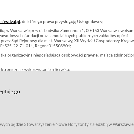
festival.pl
, do którego prawa przysługują Usługodawcy;
bą w Warszawie przy ul. Ludwika Zamenhofa 1, 00-153 Warszawa, wpisan
i zawodowych, fundacji oraz samodzielnych publicznych zakładów opieki
 przez Sąd Rejonowy dla m.st. Warszawy, XII Wydział Gospodarczy Krajo
P: 525-22-71-014, Regon: 015503904;
stka organizacyjna nieposiadająca osobowości prawnej, mająca zdolność p
ektroniczną z wykorzystaniem Serwisu;
filmowy, koncert lub inna impreza, w której można uczestniczyć nabywają
eptuję go
umowy z Usługodawcą i uprawniające do wzięcia udziału w Wydarzeniu,
tj. uprawniające do uczestnictwa w seansach na festiwalach filmowych lu
edytacje);
owy z Usługodawcą i uprawniające do wzięcia udziału w Wydarzeniu,
 tj. uprawniające do uczestnictwa w wielu albo w pojedynczych seansach
wych będzie Stowarzyszenie Nowe Horyzonty z siedzibą w Warszawie
ę w Serwisie;