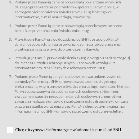
świadczy Usługi drogą elektroniczną w rozumieniu ustawy z dnia 18 lipca
Podane przez Pana/-ią dane osobowe będą powierzane w celu ich
2002 r. o świadczeniu usług drogą elektroniczną (Dz.U. z 2002 r., Nr 144, poz.
dalszego przetwarzania podmiotom współpracującym z SNH, w
1204, z późń. zm.). Usługi świadczone są nieodpłatnie.
szczególności podmiotom świadczącym usługi hostingowe,
usługę przeglądania i odczytywania przez Usługobiorców materiałów
informatyczne, e-mail marketingu, prawne itp.;
zamieszczanych w Serwisie,
Podane przez Pana/-ią dane osobowe będą przechowywane przez
usługę utrzymywania konta użytkownika w Serwisie,
okres 3 lat po zakończeniu świadczenia usług;
usługę newsletter,
Przysługuje Panu/-i prawo do żądania od SNH dostępu do Pana/-i
usługę zawierania na odległość umów nabycia Karnetów i Biletów,
danych osobowych, ich sprostowania, usunięcia lub ograniczenia
usługę zawierania na odległość umów sprzedaży w Sklepie.
przetwarzania oraz prawo do przenoszenia danych;
Usługodawca świadczy Usługi drogą elektroniczną w rozumieniu ustawy z
Przysługuje Panu/-i prawo wniesienia skargi do organu nadzorczego, tj.
dnia 18 lipca 2002 r. o świadczeniu usług drogą elektroniczną (Dz.U. z 2002
r., Nr 144, poz. 1204, z późń. zm.). Usługi świadczone są nieodpłatnie.
do Prezesa Urzędu Ochrony Danych Osobowych w związku z
przetwarzaniem Pana/-i danych osobowych przez SNH;
Na zasadach określonych w Regulaminie dostęp do Serwisu jest otwarty dla
każdego kto posiada możliwość połączenia z publiczną siecią Internet.
Podanie przez Pana/-ią danych osobowy jest warunkiem zawarcia
Usługobiorca przed rozpoczęciem korzystania z Serwisu jest zobowiązany
pomiędzy Panem/-ią a SNH umowy o świadczenie usług drogą
zapoznać się z Regulaminem. Założenie konta w Serwisie oraz zamówienie
elektroniczną, w tym umowy o świadczeniu usługi newsletter. Nie jest
usługi newsletter za pośrednictwem przeznaczonego do tego formularza
zamieszczonego na stronach Serwisu dostępnych dla wszystkich
Pan/-i zobowiązany/-a do podania danych osobowych. Niemniej,
Usługobiorców wymaga akceptacji postanowień Regulaminu.
zwracamy uwagę, że niepodanie danych osobowych uniemożliwi
Usługobiorca zobowiązany jest do przestrzegania postanowień Regulaminu
zawarcie i realizację umowy o świadczenie usług drogą elektroniczną
od chwili rozpoczęcia korzystania z Serwisu.
oraz w przypadku wyrażenia przez Pana/-ią chęci otrzymywania maili
informacyjnych od SNH - umowy o świadczeniu usługi newsletter.
Regulamin jest udostępniony Usługobiorcom nieodpłatnie za
pośrednictwem Serwisu w formie, która umożliwia jego pobranie,
utrwalenie i wydrukowanie.
§ 3
Chcę otrzymywać informacyjne wiadomości e-mail od SNH
Warunki techniczne korzystania z Usług
W celu prawidłowego i pełnego korzystania z Usług, Usługobiorcy powinni