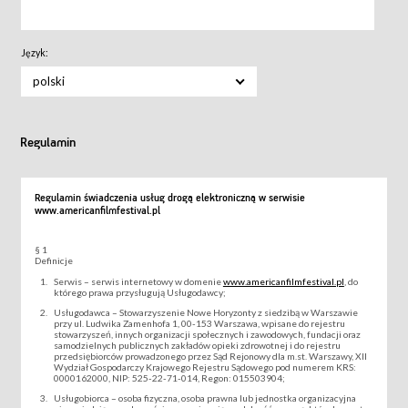
Język:
polski
Regulamin
Regulamin świadczenia usług drogą elektroniczną w serwisie
www.americanfilmfestival.pl
§ 1
Definicje
Serwis – serwis internetowy w domenie
www.americanfilmfestival.pl
, do
którego prawa przysługują Usługodawcy;
Usługodawca – Stowarzyszenie Nowe Horyzonty z siedzibą w Warszawie
przy ul. Ludwika Zamenhofa 1, 00-153 Warszawa, wpisane do rejestru
stowarzyszeń, innych organizacji społecznych i zawodowych, fundacji oraz
samodzielnych publicznych zakładów opieki zdrowotnej i do rejestru
przedsiębiorców prowadzonego przez Sąd Rejonowy dla m.st. Warszawy, XII
Wydział Gospodarczy Krajowego Rejestru Sądowego pod numerem KRS:
0000162000, NIP: 525-22-71-014, Regon: 015503904;
Usługobiorca – osoba fizyczna, osoba prawna lub jednostka organizacyjna