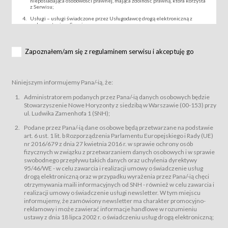
nieposiadająca osobowości prawnej, mająca zdolność prawną, która korzysta
z Serwisu;
Usługi – usługi świadczone przez Usługodawcę drogą elektroniczną z
wykorzystaniem Serwisu;
Wydarzenie – organizowany przez Usługodawcę festiwal filmowy, koncert
lub inna impreza, w której można uczestniczyć nabywając Karnet lub/i Bilet
za pośrednictwem Serwisu;
Zapoznałem/am się z regulaminem serwisu i akceptuję go
Karnety – wybrane dokumenty potwierdzające zawarcie umowy z
Usługodawcą i uprawniające do wzięcia udziału w Wydarzeniu,
przewidziane przez Usługodawcę dla danego Wydarzenia, tj. uprawniające
do uczestnictwa w seansach na festiwalach filmowych lub/i sprzedawane
Niniejszym informujemy Pana/-ią, że:
podmiotom z branży mediów i filmowej (Akredytacje);
Bilety – wybrane dokumenty potwierdzające zawarcie umowy z
Administratorem podanych przez Pana/-ią danych osobowych będzie
Usługodawcą i uprawniające do wzięcia udziału w Wydarzeniu,
Stowarzyszenie Nowe Horyzonty z siedzibą w Warszawie (00-153) przy
przewidziane przez Usługodawcę dla danego Wydarzenia, tj. uprawniające
ul. Ludwika Zamenhofa 1 (SNH);
do uczestnictwa w wielu albo w pojedynczych seansach filmowych,
wydarzeniach specjalnych i koncertach;
Podane przez Pana/-ią dane osobowe będą przetwarzane na podstawie
Sklep – sklep internetowy prowadzony przez Usługodawcę w Serwisie;
art. 6 ust. 1 lit. b Rozporządzenia Parlamentu Europejskiego i Rady (UE)
Regulamin – niniejszy regulamin.
nr 2016/679 z dnia 27 kwietnia 2016 r. w sprawie ochrony osób
fizycznych w związku z przetwarzaniem danych osobowych i w sprawie
§ 2
swobodnego przepływu takich danych oraz uchylenia dyrektywy
Postanowienia ogólne
95/46/WE - w celu zawarcia i realizacji umowy o świadczenie usług
Regulamin określa zasady:
drogą elektroniczną oraz w przypadku wyrażenia przez Pana/-ią chęci
świadczenia Usługobiorcom Usług przez Usługodawcę, z
otrzymywania maili informacyjnych od SNH - również w celu zawarcia i
zastrzeżeniem usług, o których mowa w ust. 2 pkt. 4 i 5 poniżej, których
realizacji umowy o świadczenie usługi newsletter. W tym miejscu
zasady świadczenia precyzują odrębne regulaminy,
informujemy, że zamówiony newsletter ma charakter promocyjno-
przetwarzania przez Usługodawcę danych osobowych Usługobiorców
reklamowy i może zawierać informacje handlowe w rozumieniu
będących osobami fizycznymi.
ustawy z dnia 18 lipca 2002 r. o świadczeniu usług drogą elektroniczną;
Usługodawca świadczy w szczególności następujące Usługi:Usługodawca