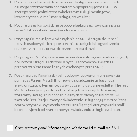
świadczy Usługi drogą elektroniczną w rozumieniu ustawy z dnia 18 lipca
Podane przez Pana/-ią dane osobowe będą powierzane w celu ich
2002 r. o świadczeniu usług drogą elektroniczną (Dz.U. z 2002 r., Nr 144, poz.
dalszego przetwarzania podmiotom współpracującym z SNH, w
1204, z późń. zm.). Usługi świadczone są nieodpłatnie.
szczególności podmiotom świadczącym usługi hostingowe,
usługę przeglądania i odczytywania przez Usługobiorców materiałów
informatyczne, e-mail marketingu, prawne itp.;
zamieszczanych w Serwisie,
Podane przez Pana/-ią dane osobowe będą przechowywane przez
usługę utrzymywania konta użytkownika w Serwisie,
okres 3 lat po zakończeniu świadczenia usług;
usługę newsletter,
Przysługuje Panu/-i prawo do żądania od SNH dostępu do Pana/-i
usługę zawierania na odległość umów nabycia Karnetów i Biletów,
danych osobowych, ich sprostowania, usunięcia lub ograniczenia
usługę zawierania na odległość umów sprzedaży w Sklepie.
przetwarzania oraz prawo do przenoszenia danych;
Usługodawca świadczy Usługi drogą elektroniczną w rozumieniu ustawy z
Przysługuje Panu/-i prawo wniesienia skargi do organu nadzorczego, tj.
dnia 18 lipca 2002 r. o świadczeniu usług drogą elektroniczną (Dz.U. z 2002
r., Nr 144, poz. 1204, z późń. zm.). Usługi świadczone są nieodpłatnie.
do Prezesa Urzędu Ochrony Danych Osobowych w związku z
przetwarzaniem Pana/-i danych osobowych przez SNH;
Na zasadach określonych w Regulaminie dostęp do Serwisu jest otwarty dla
każdego kto posiada możliwość połączenia z publiczną siecią Internet.
Podanie przez Pana/-ią danych osobowy jest warunkiem zawarcia
Usługobiorca przed rozpoczęciem korzystania z Serwisu jest zobowiązany
pomiędzy Panem/-ią a SNH umowy o świadczenie usług drogą
zapoznać się z Regulaminem. Założenie konta w Serwisie oraz zamówienie
elektroniczną, w tym umowy o świadczeniu usługi newsletter. Nie jest
usługi newsletter za pośrednictwem przeznaczonego do tego formularza
zamieszczonego na stronach Serwisu dostępnych dla wszystkich
Pan/-i zobowiązany/-a do podania danych osobowych. Niemniej,
Usługobiorców wymaga akceptacji postanowień Regulaminu.
zwracamy uwagę, że niepodanie danych osobowych uniemożliwi
Usługobiorca zobowiązany jest do przestrzegania postanowień Regulaminu
zawarcie i realizację umowy o świadczenie usług drogą elektroniczną
od chwili rozpoczęcia korzystania z Serwisu.
oraz w przypadku wyrażenia przez Pana/-ią chęci otrzymywania maili
informacyjnych od SNH - umowy o świadczeniu usługi newsletter.
Regulamin jest udostępniony Usługobiorcom nieodpłatnie za
pośrednictwem Serwisu w formie, która umożliwia jego pobranie,
utrwalenie i wydrukowanie.
§ 3
Chcę otrzymywać informacyjne wiadomości e-mail od SNH
Warunki techniczne korzystania z Usług
W celu prawidłowego i pełnego korzystania z Usług, Usługobiorcy powinni