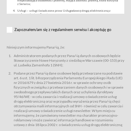
nieposiadająca osobowości prawnej, mająca zdolność prawną, która korzysta
z Serwisu;
Usługi – usługi świadczone przez Usługodawcę drogą elektroniczną z
wykorzystaniem Serwisu;
Wydarzenie – organizowany przez Usługodawcę festiwal filmowy, koncert
lub inna impreza, w której można uczestniczyć nabywając Karnet lub/i Bilet
za pośrednictwem Serwisu;
Zapoznałem/am się z regulaminem serwisu i akceptuję go
Karnety – wybrane dokumenty potwierdzające zawarcie umowy z
Usługodawcą i uprawniające do wzięcia udziału w Wydarzeniu,
przewidziane przez Usługodawcę dla danego Wydarzenia, tj. uprawniające
do uczestnictwa w seansach na festiwalach filmowych lub/i sprzedawane
Niniejszym informujemy Pana/-ią, że:
podmiotom z branży mediów i filmowej (Akredytacje);
Bilety – wybrane dokumenty potwierdzające zawarcie umowy z
Administratorem podanych przez Pana/-ią danych osobowych będzie
Usługodawcą i uprawniające do wzięcia udziału w Wydarzeniu,
Stowarzyszenie Nowe Horyzonty z siedzibą w Warszawie (00-153) przy
przewidziane przez Usługodawcę dla danego Wydarzenia, tj. uprawniające
ul. Ludwika Zamenhofa 1 (SNH);
do uczestnictwa w wielu albo w pojedynczych seansach filmowych,
wydarzeniach specjalnych i koncertach;
Podane przez Pana/-ią dane osobowe będą przetwarzane na podstawie
Sklep – sklep internetowy prowadzony przez Usługodawcę w Serwisie;
art. 6 ust. 1 lit. b Rozporządzenia Parlamentu Europejskiego i Rady (UE)
Regulamin – niniejszy regulamin.
nr 2016/679 z dnia 27 kwietnia 2016 r. w sprawie ochrony osób
fizycznych w związku z przetwarzaniem danych osobowych i w sprawie
§ 2
swobodnego przepływu takich danych oraz uchylenia dyrektywy
Postanowienia ogólne
95/46/WE - w celu zawarcia i realizacji umowy o świadczenie usług
Regulamin określa zasady:
drogą elektroniczną oraz w przypadku wyrażenia przez Pana/-ią chęci
świadczenia Usługobiorcom Usług przez Usługodawcę, z
otrzymywania maili informacyjnych od SNH - również w celu zawarcia i
zastrzeżeniem usług, o których mowa w ust. 2 pkt. 4 i 5 poniżej, których
realizacji umowy o świadczenie usługi newsletter. W tym miejscu
zasady świadczenia precyzują odrębne regulaminy,
informujemy, że zamówiony newsletter ma charakter promocyjno-
przetwarzania przez Usługodawcę danych osobowych Usługobiorców
reklamowy i może zawierać informacje handlowe w rozumieniu
będących osobami fizycznymi.
ustawy z dnia 18 lipca 2002 r. o świadczeniu usług drogą elektroniczną;
Usługodawca świadczy w szczególności następujące Usługi:Usługodawca