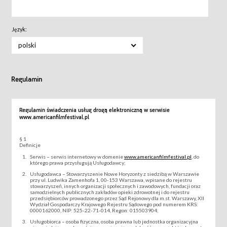
Język:
polski
Regulamin
Regulamin świadczenia usług drogą elektroniczną w serwisie
www.americanfilmfestival.pl
§ 1
Definicje
Serwis – serwis internetowy w domenie
www.americanfilmfestival.pl
, do
którego prawa przysługują Usługodawcy;
Usługodawca – Stowarzyszenie Nowe Horyzonty z siedzibą w Warszawie
przy ul. Ludwika Zamenhofa 1, 00-153 Warszawa, wpisane do rejestru
stowarzyszeń, innych organizacji społecznych i zawodowych, fundacji oraz
samodzielnych publicznych zakładów opieki zdrowotnej i do rejestru
przedsiębiorców prowadzonego przez Sąd Rejonowy dla m.st. Warszawy, XII
Wydział Gospodarczy Krajowego Rejestru Sądowego pod numerem KRS:
0000162000, NIP: 525-22-71-014, Regon: 015503904;
Usługobiorca – osoba fizyczna, osoba prawna lub jednostka organizacyjna