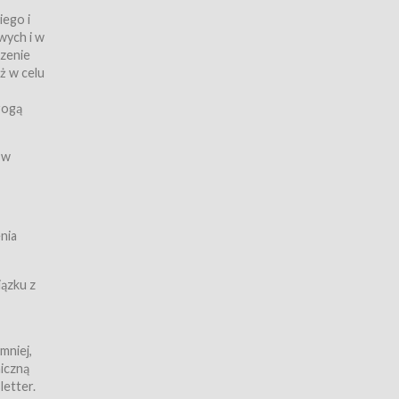
iego i
wych i w
czenie
ż w celu
rogą
ych
 w
wy z
nia
ązku z
mniej,
iczną
iczną
letter.