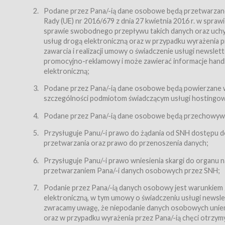
Regulamin – niniejszy regulamin.
Podane przez Pana/-ią dane osobowe będą przetwarzane n
Rady (UE) nr 2016/679 z dnia 27 kwietnia 2016 r. w spr
§ 2
sprawie swobodnego przepływu takich danych oraz uchyle
Postanowienia ogólne
usług drogą elektroniczną oraz w przypadku wyrażenia pr
Regulamin określa zasady:
zawarcia i realizacji umowy o świadczenie usługi newsle
promocyjno-reklamowy i może zawierać informacje handlo
świadczenia Usługobiorcom Usług przez Usługodawcę,
elektroniczną;
zasady świadczenia precyzują odrębne regulaminy,
Podane przez Pana/-ią dane osobowe będą powierzane w
przetwarzania przez Usługodawcę danych osobowy
szczególności podmiotom świadczącym usługi hostingowe,
Usługodawca świadczy w szczególności następujące Usł
dnia 18 lipca 2002 r. o świadczeniu usług drogą elektroni
Podane przez Pana/-ią dane osobowe będą przechowywan
nieodpłatnie.
Przysługuje Panu/-i prawo do żądania od SNH dostępu do
usługę przeglądania i odczytywania przez Usługobi
przetwarzania oraz prawo do przenoszenia danych;
usługę utrzymywania konta użytkownika w Serwisie
Przysługuje Panu/-i prawo wniesienia skargi do organu
usługę newsletter,
przetwarzaniem Pana/-i danych osobowych przez SNH;
usługę zawierania na odległość umów nabycia Karne
Podanie przez Pana/-ią danych osobowy jest warunkiem
elektroniczną, w tym umowy o świadczeniu usługi newslet
usługę zawierania na odległość umów sprzedaży w S
zwracamy uwagę, że niepodanie danych osobowych uniemoż
Usługodawca świadczy Usługi drogą elektroniczną w rozu
oraz w przypadku wyrażenia przez Pana/-ią chęci otrzym
(Dz.U. z 2002 r., Nr 144, poz. 1204, z późń. zm.). Usługi 