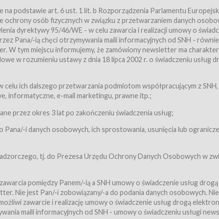
a podstawie art. 6 ust. 1 lit. b Rozporządzenia Parlamentu Europejsk
awie ochrony osób fizycznych w związku z przetwarzaniem danych osobo
nia dyrektywy 95/46/WE - w celu zawarcia i realizacji umowy o świad
zez Pana/-ią chęci otrzymywania maili informacyjnych od SNH - równie
tter. W tym miejscu informujemy, że zamówiony newsletter ma charakter
we w rozumieniu ustawy z dnia 18 lipca 2002 r. o świadczeniu usług d
 z zastrzeżeniem usług, o których mowa w ust. 2 pkt. 4 i 5 poniżej, któr
 celu ich dalszego przetwarzania podmiotom współpracującym z SNH,
ch Usługobiorców będących osobami fizycznymi.
 informatyczne, e-mail marketingu, prawne itp.;
ugi:Usługodawca świadczy Usługi drogą elektroniczną w rozumieniu usta
czną (Dz.U. z 2002 r., Nr 144, poz. 1204, z późń. zm.). Usługi świadczone są
e przez okres 3 lat po zakończeniu świadczenia usług;
 Pana/-i danych osobowych, ich sprostowania, usunięcia lub ogranicze
orców materiałów zamieszczanych w Serwisie,
,
 nadzorczego, tj. do Prezesa Urzędu Ochrony Danych Osobowych w zwi
tów i Biletów,
 zawarcia pomiędzy Panem/-ią a SNH umowy o świadczenie usług drogą
ter. Nie jest Pan/-i zobowiązany/-a do podania danych osobowych. Nie
klepie.
liwi zawarcie i realizację umowy o świadczenie usług drogą elektron
mieniu ustawy z dnia 18 lipca 2002 r. o świadczeniu usług drogą elektron
ywania maili informacyjnych od SNH - umowy o świadczeniu usługi news
świadczone są nieodpłatnie.