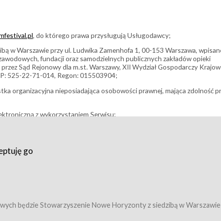
festival.pl
, do którego prawa przysługują Usługodawcy;
bą w Warszawie przy ul. Ludwika Zamenhofa 1, 00-153 Warszawa, wpisan
i zawodowych, fundacji oraz samodzielnych publicznych zakładów opieki
 przez Sąd Rejonowy dla m.st. Warszawy, XII Wydział Gospodarczy Krajo
P: 525-22-71-014, Regon: 015503904;
stka organizacyjna nieposiadająca osobowości prawnej, mająca zdolność p
ektroniczną z wykorzystaniem Serwisu;
filmowy, koncert lub inna impreza, w której można uczestniczyć nabywają
eptuję go
umowy z Usługodawcą i uprawniające do wzięcia udziału w Wydarzeniu,
tj. uprawniające do uczestnictwa w seansach na festiwalach filmowych lu
edytacje);
owy z Usługodawcą i uprawniające do wzięcia udziału w Wydarzeniu,
 tj. uprawniające do uczestnictwa w wielu albo w pojedynczych seansach
wych będzie Stowarzyszenie Nowe Horyzonty z siedzibą w Warszawie
ę w Serwisie;