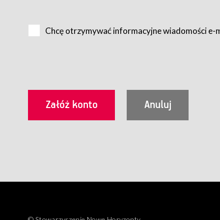
Na zasadach określonych w Regulaminie dostęp do Serwis
Internet.
Chcę otrzymywać informacyjne wiadomości e-
Usługobiorca przed rozpoczęciem korzystania z Serwisu 
zamówienie usługi newsletter za pośrednictwem przezn
dla wszystkich Usługobiorców wymaga akceptacji post
Usługobiorca zobowiązany jest do przestrzegania postan
Regulamin jest udostępniony Usługobiorcom nieodpłatni
utrwalenie i wydrukowanie.
§ 3
Warunki techniczne korzystania z Usług
W celu prawidłowego i pełnego korzystania z Usług, U
urządzeniem mającym dostęp do sieci Internet;
przeglądarką Firefox 8.0 lub wyższą, Chrome 11 lub 
parametrach.
Korzystanie ze wszystkich aplikacji Serwisu może być uz
§ 4
Zawarcie umowy o świadczenie Usług
© Stowarzyszenie Nowe Horyzonty