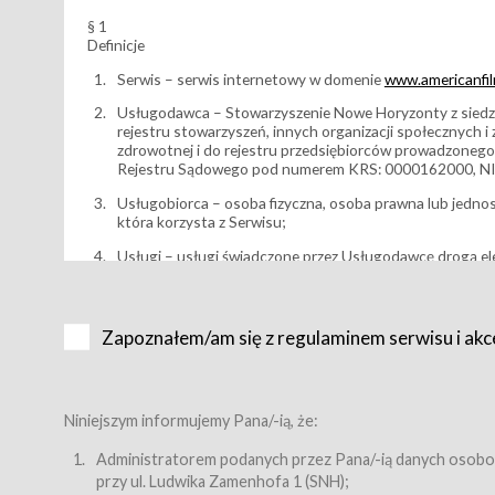
§ 1
Definicje
Serwis – serwis internetowy w domenie
www.americanfilm
Usługodawca – Stowarzyszenie Nowe Horyzonty z siedzi
rejestru stowarzyszeń, innych organizacji społecznych 
zdrowotnej i do rejestru przedsiębiorców prowadzonego
Rejestru Sądowego pod numerem KRS: 0000162000, NI
Usługobiorca – osoba fizyczna, osoba prawna lub jedno
która korzysta z Serwisu;
Usługi – usługi świadczone przez Usługodawcę drogą el
Wydarzenie – organizowany przez Usługodawcę festiwal 
Karnet lub/i Bilet za pośrednictwem Serwisu;
Zapoznałem/am się z regulaminem serwisu i akc
Karnety – wybrane dokumenty potwierdzające zawarcie 
przewidziane przez Usługodawcę dla danego Wydarzenia, 
sprzedawane podmiotom z branży mediów i filmowej (Akr
Bilety – wybrane dokumenty potwierdzające zawarcie um
Niniejszym informujemy Pana/-ią, że:
przewidziane przez Usługodawcę dla danego Wydarzenia,
filmowych, wydarzeniach specjalnych i koncertach;
Administratorem podanych przez Pana/-ią danych osobo
przy ul. Ludwika Zamenhofa 1 (SNH);
Sklep – sklep internetowy prowadzony przez Usługodawc