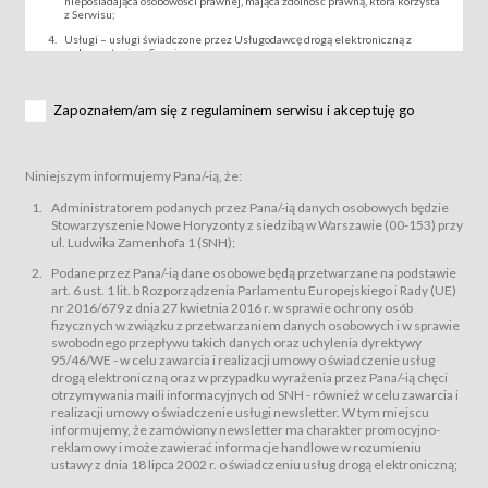
nieposiadająca osobowości prawnej, mająca zdolność prawną, która korzysta
z Serwisu;
Usługi – usługi świadczone przez Usługodawcę drogą elektroniczną z
wykorzystaniem Serwisu;
Wydarzenie – organizowany przez Usługodawcę festiwal filmowy, koncert
lub inna impreza, w której można uczestniczyć nabywając Karnet lub/i Bilet
za pośrednictwem Serwisu;
Zapoznałem/am się z regulaminem serwisu i akceptuję go
Karnety – wybrane dokumenty potwierdzające zawarcie umowy z
Usługodawcą i uprawniające do wzięcia udziału w Wydarzeniu,
przewidziane przez Usługodawcę dla danego Wydarzenia, tj. uprawniające
do uczestnictwa w seansach na festiwalach filmowych lub/i sprzedawane
Niniejszym informujemy Pana/-ią, że:
podmiotom z branży mediów i filmowej (Akredytacje);
Bilety – wybrane dokumenty potwierdzające zawarcie umowy z
Administratorem podanych przez Pana/-ią danych osobowych będzie
Usługodawcą i uprawniające do wzięcia udziału w Wydarzeniu,
Stowarzyszenie Nowe Horyzonty z siedzibą w Warszawie (00-153) przy
przewidziane przez Usługodawcę dla danego Wydarzenia, tj. uprawniające
ul. Ludwika Zamenhofa 1 (SNH);
do uczestnictwa w wielu albo w pojedynczych seansach filmowych,
wydarzeniach specjalnych i koncertach;
Podane przez Pana/-ią dane osobowe będą przetwarzane na podstawie
Sklep – sklep internetowy prowadzony przez Usługodawcę w Serwisie;
art. 6 ust. 1 lit. b Rozporządzenia Parlamentu Europejskiego i Rady (UE)
Regulamin – niniejszy regulamin.
nr 2016/679 z dnia 27 kwietnia 2016 r. w sprawie ochrony osób
fizycznych w związku z przetwarzaniem danych osobowych i w sprawie
§ 2
swobodnego przepływu takich danych oraz uchylenia dyrektywy
Postanowienia ogólne
95/46/WE - w celu zawarcia i realizacji umowy o świadczenie usług
Regulamin określa zasady:
drogą elektroniczną oraz w przypadku wyrażenia przez Pana/-ią chęci
świadczenia Usługobiorcom Usług przez Usługodawcę, z
otrzymywania maili informacyjnych od SNH - również w celu zawarcia i
zastrzeżeniem usług, o których mowa w ust. 2 pkt. 4 i 5 poniżej, których
realizacji umowy o świadczenie usługi newsletter. W tym miejscu
zasady świadczenia precyzują odrębne regulaminy,
informujemy, że zamówiony newsletter ma charakter promocyjno-
przetwarzania przez Usługodawcę danych osobowych Usługobiorców
reklamowy i może zawierać informacje handlowe w rozumieniu
będących osobami fizycznymi.
ustawy z dnia 18 lipca 2002 r. o świadczeniu usług drogą elektroniczną;
Usługodawca świadczy w szczególności następujące Usługi:Usługodawca