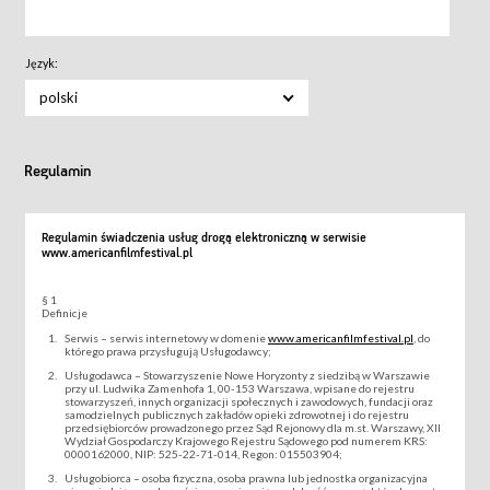
Język:
polski
Regulamin
Regulamin świadczenia usług drogą elektroniczną w serwisie
www.americanfilmfestival.pl
§ 1
Definicje
Serwis – serwis internetowy w domenie
www.americanfilmfestival.pl
, do
którego prawa przysługują Usługodawcy;
Usługodawca – Stowarzyszenie Nowe Horyzonty z siedzibą w Warszawie
przy ul. Ludwika Zamenhofa 1, 00-153 Warszawa, wpisane do rejestru
stowarzyszeń, innych organizacji społecznych i zawodowych, fundacji oraz
samodzielnych publicznych zakładów opieki zdrowotnej i do rejestru
przedsiębiorców prowadzonego przez Sąd Rejonowy dla m.st. Warszawy, XII
Wydział Gospodarczy Krajowego Rejestru Sądowego pod numerem KRS:
0000162000, NIP: 525-22-71-014, Regon: 015503904;
Usługobiorca – osoba fizyczna, osoba prawna lub jednostka organizacyjna