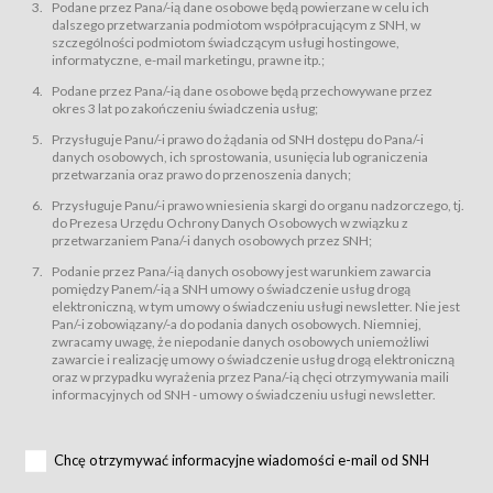
świadczy Usługi drogą elektroniczną w rozumieniu ustawy z dnia 18 lipca
Podane przez Pana/-ią dane osobowe będą powierzane w celu ich
2002 r. o świadczeniu usług drogą elektroniczną (Dz.U. z 2002 r., Nr 144, poz.
dalszego przetwarzania podmiotom współpracującym z SNH, w
1204, z późń. zm.). Usługi świadczone są nieodpłatnie.
szczególności podmiotom świadczącym usługi hostingowe,
usługę przeglądania i odczytywania przez Usługobiorców materiałów
informatyczne, e-mail marketingu, prawne itp.;
zamieszczanych w Serwisie,
Podane przez Pana/-ią dane osobowe będą przechowywane przez
usługę utrzymywania konta użytkownika w Serwisie,
okres 3 lat po zakończeniu świadczenia usług;
usługę newsletter,
Przysługuje Panu/-i prawo do żądania od SNH dostępu do Pana/-i
usługę zawierania na odległość umów nabycia Karnetów i Biletów,
danych osobowych, ich sprostowania, usunięcia lub ograniczenia
usługę zawierania na odległość umów sprzedaży w Sklepie.
przetwarzania oraz prawo do przenoszenia danych;
Usługodawca świadczy Usługi drogą elektroniczną w rozumieniu ustawy z
Przysługuje Panu/-i prawo wniesienia skargi do organu nadzorczego, tj.
dnia 18 lipca 2002 r. o świadczeniu usług drogą elektroniczną (Dz.U. z 2002
r., Nr 144, poz. 1204, z późń. zm.). Usługi świadczone są nieodpłatnie.
do Prezesa Urzędu Ochrony Danych Osobowych w związku z
przetwarzaniem Pana/-i danych osobowych przez SNH;
Na zasadach określonych w Regulaminie dostęp do Serwisu jest otwarty dla
każdego kto posiada możliwość połączenia z publiczną siecią Internet.
Podanie przez Pana/-ią danych osobowy jest warunkiem zawarcia
Usługobiorca przed rozpoczęciem korzystania z Serwisu jest zobowiązany
pomiędzy Panem/-ią a SNH umowy o świadczenie usług drogą
zapoznać się z Regulaminem. Założenie konta w Serwisie oraz zamówienie
elektroniczną, w tym umowy o świadczeniu usługi newsletter. Nie jest
usługi newsletter za pośrednictwem przeznaczonego do tego formularza
zamieszczonego na stronach Serwisu dostępnych dla wszystkich
Pan/-i zobowiązany/-a do podania danych osobowych. Niemniej,
Usługobiorców wymaga akceptacji postanowień Regulaminu.
zwracamy uwagę, że niepodanie danych osobowych uniemożliwi
Usługobiorca zobowiązany jest do przestrzegania postanowień Regulaminu
zawarcie i realizację umowy o świadczenie usług drogą elektroniczną
od chwili rozpoczęcia korzystania z Serwisu.
oraz w przypadku wyrażenia przez Pana/-ią chęci otrzymywania maili
informacyjnych od SNH - umowy o świadczeniu usługi newsletter.
Regulamin jest udostępniony Usługobiorcom nieodpłatnie za
pośrednictwem Serwisu w formie, która umożliwia jego pobranie,
utrwalenie i wydrukowanie.
§ 3
Chcę otrzymywać informacyjne wiadomości e-mail od SNH
Warunki techniczne korzystania z Usług
W celu prawidłowego i pełnego korzystania z Usług, Usługobiorcy powinni