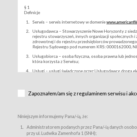
§ 1
Definicje
Serwis – serwis internetowy w domenie
www.americanfilm
Usługodawca – Stowarzyszenie Nowe Horyzonty z siedzi
rejestru stowarzyszeń, innych organizacji społecznych 
zdrowotnej i do rejestru przedsiębiorców prowadzonego
Rejestru Sądowego pod numerem KRS: 0000162000, NI
Usługobiorca – osoba fizyczna, osoba prawna lub jedno
która korzysta z Serwisu;
Usługi – usługi świadczone przez Usługodawcę drogą el
Wydarzenie – organizowany przez Usługodawcę festiwal 
Karnet lub/i Bilet za pośrednictwem Serwisu;
Zapoznałem/am się z regulaminem serwisu i akc
Karnety – wybrane dokumenty potwierdzające zawarcie 
przewidziane przez Usługodawcę dla danego Wydarzenia, 
sprzedawane podmiotom z branży mediów i filmowej (Akr
Bilety – wybrane dokumenty potwierdzające zawarcie um
Niniejszym informujemy Pana/-ią, że:
przewidziane przez Usługodawcę dla danego Wydarzenia,
filmowych, wydarzeniach specjalnych i koncertach;
Administratorem podanych przez Pana/-ią danych osobo
przy ul. Ludwika Zamenhofa 1 (SNH);
Sklep – sklep internetowy prowadzony przez Usługodawc