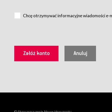
Na zasadach określonych w Regulaminie dostęp do Serwis
Internet.
Chcę otrzymywać informacyjne wiadomości e-
Usługobiorca przed rozpoczęciem korzystania z Serwisu 
zamówienie usługi newsletter za pośrednictwem przezn
dla wszystkich Usługobiorców wymaga akceptacji post
Usługobiorca zobowiązany jest do przestrzegania postan
Regulamin jest udostępniony Usługobiorcom nieodpłatni
utrwalenie i wydrukowanie.
§ 3
Warunki techniczne korzystania z Usług
W celu prawidłowego i pełnego korzystania z Usług, U
urządzeniem mającym dostęp do sieci Internet;
przeglądarką Firefox 8.0 lub wyższą, Chrome 11 lub 
parametrach.
Korzystanie ze wszystkich aplikacji Serwisu może być uz
§ 4
Zawarcie umowy o świadczenie Usług
© Stowarzyszenie Nowe Horyzonty