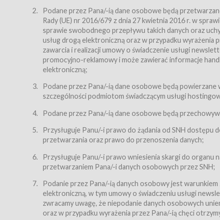
Regulamin – niniejszy regulamin.
Podane przez Pana/-ią dane osobowe będą przetwarzane n
Rady (UE) nr 2016/679 z dnia 27 kwietnia 2016 r. w spr
§ 2
sprawie swobodnego przepływu takich danych oraz uchyle
Postanowienia ogólne
usług drogą elektroniczną oraz w przypadku wyrażenia pr
Regulamin określa zasady:
zawarcia i realizacji umowy o świadczenie usługi newsle
promocyjno-reklamowy i może zawierać informacje handlo
świadczenia Usługobiorcom Usług przez Usługodawcę,
elektroniczną;
zasady świadczenia precyzują odrębne regulaminy,
Podane przez Pana/-ią dane osobowe będą powierzane w
przetwarzania przez Usługodawcę danych osobowy
szczególności podmiotom świadczącym usługi hostingowe,
Usługodawca świadczy w szczególności następujące Usł
dnia 18 lipca 2002 r. o świadczeniu usług drogą elektroni
Podane przez Pana/-ią dane osobowe będą przechowywan
nieodpłatnie.
Przysługuje Panu/-i prawo do żądania od SNH dostępu do
usługę przeglądania i odczytywania przez Usługobi
przetwarzania oraz prawo do przenoszenia danych;
usługę utrzymywania konta użytkownika w Serwisie
Przysługuje Panu/-i prawo wniesienia skargi do organu
usługę newsletter,
przetwarzaniem Pana/-i danych osobowych przez SNH;
usługę zawierania na odległość umów nabycia Karne
Podanie przez Pana/-ią danych osobowy jest warunkiem
elektroniczną, w tym umowy o świadczeniu usługi newslet
usługę zawierania na odległość umów sprzedaży w S
zwracamy uwagę, że niepodanie danych osobowych uniemoż
Usługodawca świadczy Usługi drogą elektroniczną w rozu
oraz w przypadku wyrażenia przez Pana/-ią chęci otrzym
(Dz.U. z 2002 r., Nr 144, poz. 1204, z późń. zm.). Usługi 