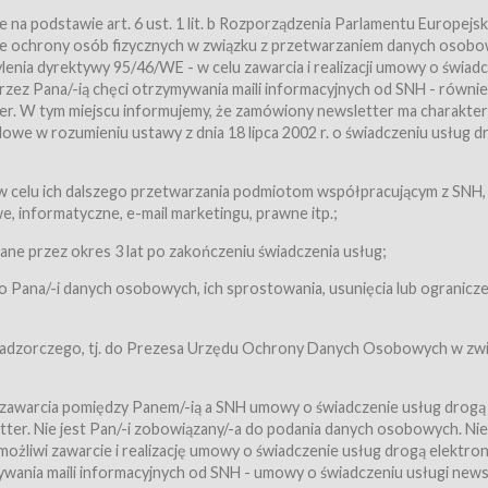
a podstawie art. 6 ust. 1 lit. b Rozporządzenia Parlamentu Europejsk
awie ochrony osób fizycznych w związku z przetwarzaniem danych osobo
nia dyrektywy 95/46/WE - w celu zawarcia i realizacji umowy o świad
zez Pana/-ią chęci otrzymywania maili informacyjnych od SNH - równie
tter. W tym miejscu informujemy, że zamówiony newsletter ma charakter
we w rozumieniu ustawy z dnia 18 lipca 2002 r. o świadczeniu usług d
 z zastrzeżeniem usług, o których mowa w ust. 2 pkt. 4 i 5 poniżej, któr
 celu ich dalszego przetwarzania podmiotom współpracującym z SNH,
ch Usługobiorców będących osobami fizycznymi.
 informatyczne, e-mail marketingu, prawne itp.;
ugi:Usługodawca świadczy Usługi drogą elektroniczną w rozumieniu usta
czną (Dz.U. z 2002 r., Nr 144, poz. 1204, z późń. zm.). Usługi świadczone są
e przez okres 3 lat po zakończeniu świadczenia usług;
 Pana/-i danych osobowych, ich sprostowania, usunięcia lub ogranicze
orców materiałów zamieszczanych w Serwisie,
,
 nadzorczego, tj. do Prezesa Urzędu Ochrony Danych Osobowych w zwi
tów i Biletów,
 zawarcia pomiędzy Panem/-ią a SNH umowy o świadczenie usług drogą
ter. Nie jest Pan/-i zobowiązany/-a do podania danych osobowych. Nie
klepie.
liwi zawarcie i realizację umowy o świadczenie usług drogą elektron
mieniu ustawy z dnia 18 lipca 2002 r. o świadczeniu usług drogą elektron
ywania maili informacyjnych od SNH - umowy o świadczeniu usługi news
świadczone są nieodpłatnie.