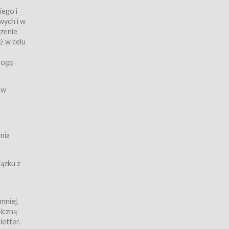
iego i
wych i w
czenie
ż w celu
rogą
ych
 w
wy z
nia
ązku z
mniej,
iczną
iczną
letter.