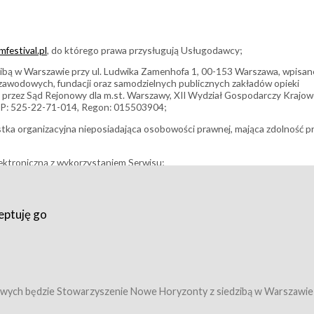
festival.pl
, do którego prawa przysługują Usługodawcy;
bą w Warszawie przy ul. Ludwika Zamenhofa 1, 00-153 Warszawa, wpisan
i zawodowych, fundacji oraz samodzielnych publicznych zakładów opieki
 przez Sąd Rejonowy dla m.st. Warszawy, XII Wydział Gospodarczy Krajo
P: 525-22-71-014, Regon: 015503904;
stka organizacyjna nieposiadająca osobowości prawnej, mająca zdolność p
ektroniczną z wykorzystaniem Serwisu;
filmowy, koncert lub inna impreza, w której można uczestniczyć nabywają
eptuję go
umowy z Usługodawcą i uprawniające do wzięcia udziału w Wydarzeniu,
tj. uprawniające do uczestnictwa w seansach na festiwalach filmowych lu
edytacje);
owy z Usługodawcą i uprawniające do wzięcia udziału w Wydarzeniu,
 tj. uprawniające do uczestnictwa w wielu albo w pojedynczych seansach
wych będzie Stowarzyszenie Nowe Horyzonty z siedzibą w Warszawie
ę w Serwisie;