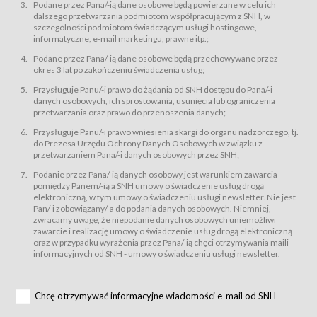
świadczy Usługi drogą elektroniczną w rozumieniu ustawy z dnia 18 lipca
Podane przez Pana/-ią dane osobowe będą powierzane w celu ich
2002 r. o świadczeniu usług drogą elektroniczną (Dz.U. z 2002 r., Nr 144, poz.
dalszego przetwarzania podmiotom współpracującym z SNH, w
1204, z późń. zm.). Usługi świadczone są nieodpłatnie.
szczególności podmiotom świadczącym usługi hostingowe,
usługę przeglądania i odczytywania przez Usługobiorców materiałów
informatyczne, e-mail marketingu, prawne itp.;
zamieszczanych w Serwisie,
Podane przez Pana/-ią dane osobowe będą przechowywane przez
usługę utrzymywania konta użytkownika w Serwisie,
okres 3 lat po zakończeniu świadczenia usług;
usługę newsletter,
Przysługuje Panu/-i prawo do żądania od SNH dostępu do Pana/-i
usługę zawierania na odległość umów nabycia Karnetów i Biletów,
danych osobowych, ich sprostowania, usunięcia lub ograniczenia
usługę zawierania na odległość umów sprzedaży w Sklepie.
przetwarzania oraz prawo do przenoszenia danych;
Usługodawca świadczy Usługi drogą elektroniczną w rozumieniu ustawy z
Przysługuje Panu/-i prawo wniesienia skargi do organu nadzorczego, tj.
dnia 18 lipca 2002 r. o świadczeniu usług drogą elektroniczną (Dz.U. z 2002
r., Nr 144, poz. 1204, z późń. zm.). Usługi świadczone są nieodpłatnie.
do Prezesa Urzędu Ochrony Danych Osobowych w związku z
przetwarzaniem Pana/-i danych osobowych przez SNH;
Na zasadach określonych w Regulaminie dostęp do Serwisu jest otwarty dla
każdego kto posiada możliwość połączenia z publiczną siecią Internet.
Podanie przez Pana/-ią danych osobowy jest warunkiem zawarcia
Usługobiorca przed rozpoczęciem korzystania z Serwisu jest zobowiązany
pomiędzy Panem/-ią a SNH umowy o świadczenie usług drogą
zapoznać się z Regulaminem. Założenie konta w Serwisie oraz zamówienie
elektroniczną, w tym umowy o świadczeniu usługi newsletter. Nie jest
usługi newsletter za pośrednictwem przeznaczonego do tego formularza
zamieszczonego na stronach Serwisu dostępnych dla wszystkich
Pan/-i zobowiązany/-a do podania danych osobowych. Niemniej,
Usługobiorców wymaga akceptacji postanowień Regulaminu.
zwracamy uwagę, że niepodanie danych osobowych uniemożliwi
Usługobiorca zobowiązany jest do przestrzegania postanowień Regulaminu
zawarcie i realizację umowy o świadczenie usług drogą elektroniczną
od chwili rozpoczęcia korzystania z Serwisu.
oraz w przypadku wyrażenia przez Pana/-ią chęci otrzymywania maili
informacyjnych od SNH - umowy o świadczeniu usługi newsletter.
Regulamin jest udostępniony Usługobiorcom nieodpłatnie za
pośrednictwem Serwisu w formie, która umożliwia jego pobranie,
utrwalenie i wydrukowanie.
§ 3
Chcę otrzymywać informacyjne wiadomości e-mail od SNH
Warunki techniczne korzystania z Usług
W celu prawidłowego i pełnego korzystania z Usług, Usługobiorcy powinni