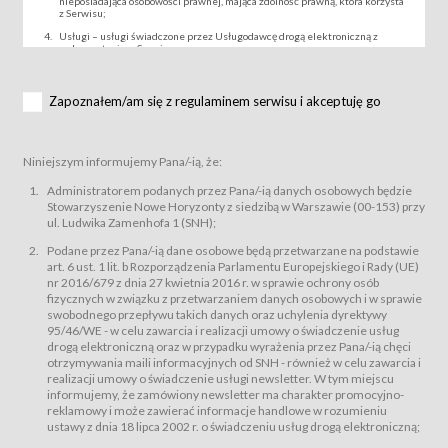
nieposiadająca osobowości prawnej, mająca zdolność prawną, która korzysta
z Serwisu;
Usługi – usługi świadczone przez Usługodawcę drogą elektroniczną z
wykorzystaniem Serwisu;
Wydarzenie – organizowany przez Usługodawcę festiwal filmowy, koncert
lub inna impreza, w której można uczestniczyć nabywając Karnet lub/i Bilet
za pośrednictwem Serwisu;
Zapoznałem/am się z regulaminem serwisu i akceptuję go
Karnety – wybrane dokumenty potwierdzające zawarcie umowy z
Usługodawcą i uprawniające do wzięcia udziału w Wydarzeniu,
przewidziane przez Usługodawcę dla danego Wydarzenia, tj. uprawniające
do uczestnictwa w seansach na festiwalach filmowych lub/i sprzedawane
Niniejszym informujemy Pana/-ią, że:
podmiotom z branży mediów i filmowej (Akredytacje);
Bilety – wybrane dokumenty potwierdzające zawarcie umowy z
Administratorem podanych przez Pana/-ią danych osobowych będzie
Usługodawcą i uprawniające do wzięcia udziału w Wydarzeniu,
Stowarzyszenie Nowe Horyzonty z siedzibą w Warszawie (00-153) przy
przewidziane przez Usługodawcę dla danego Wydarzenia, tj. uprawniające
ul. Ludwika Zamenhofa 1 (SNH);
do uczestnictwa w wielu albo w pojedynczych seansach filmowych,
wydarzeniach specjalnych i koncertach;
Podane przez Pana/-ią dane osobowe będą przetwarzane na podstawie
Sklep – sklep internetowy prowadzony przez Usługodawcę w Serwisie;
art. 6 ust. 1 lit. b Rozporządzenia Parlamentu Europejskiego i Rady (UE)
Regulamin – niniejszy regulamin.
nr 2016/679 z dnia 27 kwietnia 2016 r. w sprawie ochrony osób
fizycznych w związku z przetwarzaniem danych osobowych i w sprawie
§ 2
swobodnego przepływu takich danych oraz uchylenia dyrektywy
Postanowienia ogólne
95/46/WE - w celu zawarcia i realizacji umowy o świadczenie usług
Regulamin określa zasady:
drogą elektroniczną oraz w przypadku wyrażenia przez Pana/-ią chęci
świadczenia Usługobiorcom Usług przez Usługodawcę, z
otrzymywania maili informacyjnych od SNH - również w celu zawarcia i
zastrzeżeniem usług, o których mowa w ust. 2 pkt. 4 i 5 poniżej, których
realizacji umowy o świadczenie usługi newsletter. W tym miejscu
zasady świadczenia precyzują odrębne regulaminy,
informujemy, że zamówiony newsletter ma charakter promocyjno-
przetwarzania przez Usługodawcę danych osobowych Usługobiorców
reklamowy i może zawierać informacje handlowe w rozumieniu
będących osobami fizycznymi.
ustawy z dnia 18 lipca 2002 r. o świadczeniu usług drogą elektroniczną;
Usługodawca świadczy w szczególności następujące Usługi:Usługodawca