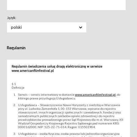
Język:
polski
Regulamin
Regulamin świadczenia usług drogą elektroniczną w serwisie
www.americanfilmfestival.pl
§ 1
Definicje
Serwis – serwis internetowy w domenie
www.americanfilmfestival.pl
, do
którego prawa przysługują Usługodawcy;
Usługodawca – Stowarzyszenie Nowe Horyzonty z siedzibą w Warszawie
przy ul. Ludwika Zamenhofa 1, 00-153 Warszawa, wpisane do rejestru
stowarzyszeń, innych organizacji społecznych i zawodowych, fundacji oraz
samodzielnych publicznych zakładów opieki zdrowotnej i do rejestru
przedsiębiorców prowadzonego przez Sąd Rejonowy dla m.st. Warszawy, XII
Wydział Gospodarczy Krajowego Rejestru Sądowego pod numerem KRS:
0000162000, NIP: 525-22-71-014, Regon: 015503904;
Usługobiorca – osoba fizyczna, osoba prawna lub jednostka organizacyjna