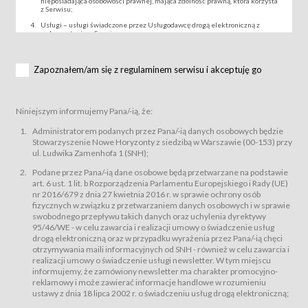
nieposiadająca osobowości prawnej, mająca zdolność prawną, która korzysta
z Serwisu;
Usługi – usługi świadczone przez Usługodawcę drogą elektroniczną z
wykorzystaniem Serwisu;
Wydarzenie – organizowany przez Usługodawcę festiwal filmowy, koncert
lub inna impreza, w której można uczestniczyć nabywając Karnet lub/i Bilet
za pośrednictwem Serwisu;
Zapoznałem/am się z regulaminem serwisu i akceptuję go
Karnety – wybrane dokumenty potwierdzające zawarcie umowy z
Usługodawcą i uprawniające do wzięcia udziału w Wydarzeniu,
przewidziane przez Usługodawcę dla danego Wydarzenia, tj. uprawniające
do uczestnictwa w seansach na festiwalach filmowych lub/i sprzedawane
Niniejszym informujemy Pana/-ią, że:
podmiotom z branży mediów i filmowej (Akredytacje);
Bilety – wybrane dokumenty potwierdzające zawarcie umowy z
Administratorem podanych przez Pana/-ią danych osobowych będzie
Usługodawcą i uprawniające do wzięcia udziału w Wydarzeniu,
Stowarzyszenie Nowe Horyzonty z siedzibą w Warszawie (00-153) przy
przewidziane przez Usługodawcę dla danego Wydarzenia, tj. uprawniające
ul. Ludwika Zamenhofa 1 (SNH);
do uczestnictwa w wielu albo w pojedynczych seansach filmowych,
wydarzeniach specjalnych i koncertach;
Podane przez Pana/-ią dane osobowe będą przetwarzane na podstawie
Sklep – sklep internetowy prowadzony przez Usługodawcę w Serwisie;
art. 6 ust. 1 lit. b Rozporządzenia Parlamentu Europejskiego i Rady (UE)
Regulamin – niniejszy regulamin.
nr 2016/679 z dnia 27 kwietnia 2016 r. w sprawie ochrony osób
fizycznych w związku z przetwarzaniem danych osobowych i w sprawie
§ 2
swobodnego przepływu takich danych oraz uchylenia dyrektywy
Postanowienia ogólne
95/46/WE - w celu zawarcia i realizacji umowy o świadczenie usług
Regulamin określa zasady:
drogą elektroniczną oraz w przypadku wyrażenia przez Pana/-ią chęci
świadczenia Usługobiorcom Usług przez Usługodawcę, z
otrzymywania maili informacyjnych od SNH - również w celu zawarcia i
zastrzeżeniem usług, o których mowa w ust. 2 pkt. 4 i 5 poniżej, których
realizacji umowy o świadczenie usługi newsletter. W tym miejscu
zasady świadczenia precyzują odrębne regulaminy,
informujemy, że zamówiony newsletter ma charakter promocyjno-
przetwarzania przez Usługodawcę danych osobowych Usługobiorców
reklamowy i może zawierać informacje handlowe w rozumieniu
będących osobami fizycznymi.
ustawy z dnia 18 lipca 2002 r. o świadczeniu usług drogą elektroniczną;
Usługodawca świadczy w szczególności następujące Usługi:Usługodawca