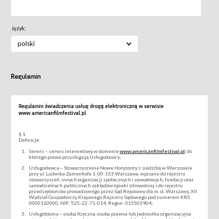
Język:
polski
Regulamin
Regulamin świadczenia usług drogą elektroniczną w serwisie
www.americanfilmfestival.pl
§ 1
Definicje
Serwis – serwis internetowy w domenie
www.americanfilmfestival.pl
, do
którego prawa przysługują Usługodawcy;
Usługodawca – Stowarzyszenie Nowe Horyzonty z siedzibą w Warszawie
przy ul. Ludwika Zamenhofa 1, 00-153 Warszawa, wpisane do rejestru
stowarzyszeń, innych organizacji społecznych i zawodowych, fundacji oraz
samodzielnych publicznych zakładów opieki zdrowotnej i do rejestru
przedsiębiorców prowadzonego przez Sąd Rejonowy dla m.st. Warszawy, XII
Wydział Gospodarczy Krajowego Rejestru Sądowego pod numerem KRS:
0000162000, NIP: 525-22-71-014, Regon: 015503904;
Usługobiorca – osoba fizyczna, osoba prawna lub jednostka organizacyjna