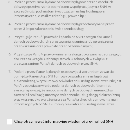
świadczy Usługi drogą elektroniczną w rozumieniu ustawy z dnia 18 lipca
Podane przez Pana/-ią dane osobowe będą powierzane w celu ich
2002 r. o świadczeniu usług drogą elektroniczną (Dz.U. z 2002 r., Nr 144, poz.
dalszego przetwarzania podmiotom współpracującym z SNH, w
1204, z późń. zm.). Usługi świadczone są nieodpłatnie.
szczególności podmiotom świadczącym usługi hostingowe,
usługę przeglądania i odczytywania przez Usługobiorców materiałów
informatyczne, e-mail marketingu, prawne itp.;
zamieszczanych w Serwisie,
Podane przez Pana/-ią dane osobowe będą przechowywane przez
usługę utrzymywania konta użytkownika w Serwisie,
okres 3 lat po zakończeniu świadczenia usług;
usługę newsletter,
Przysługuje Panu/-i prawo do żądania od SNH dostępu do Pana/-i
usługę zawierania na odległość umów nabycia Karnetów i Biletów,
danych osobowych, ich sprostowania, usunięcia lub ograniczenia
usługę zawierania na odległość umów sprzedaży w Sklepie.
przetwarzania oraz prawo do przenoszenia danych;
Usługodawca świadczy Usługi drogą elektroniczną w rozumieniu ustawy z
Przysługuje Panu/-i prawo wniesienia skargi do organu nadzorczego, tj.
dnia 18 lipca 2002 r. o świadczeniu usług drogą elektroniczną (Dz.U. z 2002
r., Nr 144, poz. 1204, z późń. zm.). Usługi świadczone są nieodpłatnie.
do Prezesa Urzędu Ochrony Danych Osobowych w związku z
przetwarzaniem Pana/-i danych osobowych przez SNH;
Na zasadach określonych w Regulaminie dostęp do Serwisu jest otwarty dla
każdego kto posiada możliwość połączenia z publiczną siecią Internet.
Podanie przez Pana/-ią danych osobowy jest warunkiem zawarcia
Usługobiorca przed rozpoczęciem korzystania z Serwisu jest zobowiązany
pomiędzy Panem/-ią a SNH umowy o świadczenie usług drogą
zapoznać się z Regulaminem. Założenie konta w Serwisie oraz zamówienie
elektroniczną, w tym umowy o świadczeniu usługi newsletter. Nie jest
usługi newsletter za pośrednictwem przeznaczonego do tego formularza
zamieszczonego na stronach Serwisu dostępnych dla wszystkich
Pan/-i zobowiązany/-a do podania danych osobowych. Niemniej,
Usługobiorców wymaga akceptacji postanowień Regulaminu.
zwracamy uwagę, że niepodanie danych osobowych uniemożliwi
Usługobiorca zobowiązany jest do przestrzegania postanowień Regulaminu
zawarcie i realizację umowy o świadczenie usług drogą elektroniczną
od chwili rozpoczęcia korzystania z Serwisu.
oraz w przypadku wyrażenia przez Pana/-ią chęci otrzymywania maili
informacyjnych od SNH - umowy o świadczeniu usługi newsletter.
Regulamin jest udostępniony Usługobiorcom nieodpłatnie za
pośrednictwem Serwisu w formie, która umożliwia jego pobranie,
utrwalenie i wydrukowanie.
§ 3
Chcę otrzymywać informacyjne wiadomości e-mail od SNH
Warunki techniczne korzystania z Usług
W celu prawidłowego i pełnego korzystania z Usług, Usługobiorcy powinni