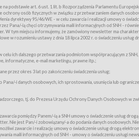
a podstawie art. 6 ust. 1 lit. b Rozporządzenia Parlamentu Europejsk
awie ochrony osób fizycznych w związku z przetwarzaniem danych osobo
nia dyrektywy 95/46/WE - w celu zawarcia i realizacji umowy o świad
zez Pana/-ią chęci otrzymywania maili informacyjnych od SNH - równie
tter. W tym miejscu informujemy, że zamówiony newsletter ma charakter
we w rozumieniu ustawy z dnia 18 lipca 2002 r. o świadczeniu usług d
 z zastrzeżeniem usług, o których mowa w ust. 2 pkt. 4 i 5 poniżej, któr
 celu ich dalszego przetwarzania podmiotom współpracującym z SNH,
ch Usługobiorców będących osobami fizycznymi.
 informatyczne, e-mail marketingu, prawne itp.;
ugi:Usługodawca świadczy Usługi drogą elektroniczną w rozumieniu usta
czną (Dz.U. z 2002 r., Nr 144, poz. 1204, z późń. zm.). Usługi świadczone są
e przez okres 3 lat po zakończeniu świadczenia usług;
 Pana/-i danych osobowych, ich sprostowania, usunięcia lub ogranicze
orców materiałów zamieszczanych w Serwisie,
,
 nadzorczego, tj. do Prezesa Urzędu Ochrony Danych Osobowych w zwi
tów i Biletów,
 zawarcia pomiędzy Panem/-ią a SNH umowy o świadczenie usług drogą
ter. Nie jest Pan/-i zobowiązany/-a do podania danych osobowych. Nie
klepie.
liwi zawarcie i realizację umowy o świadczenie usług drogą elektron
mieniu ustawy z dnia 18 lipca 2002 r. o świadczeniu usług drogą elektron
ywania maili informacyjnych od SNH - umowy o świadczeniu usługi news
świadczone są nieodpłatnie.