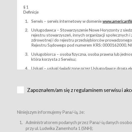
§ 1
Definicje
Serwis – serwis internetowy w domenie
www.americanfilm
Usługodawca – Stowarzyszenie Nowe Horyzonty z siedzi
rejestru stowarzyszeń, innych organizacji społecznych 
zdrowotnej i do rejestru przedsiębiorców prowadzonego
Rejestru Sądowego pod numerem KRS: 0000162000, NI
Usługobiorca – osoba fizyczna, osoba prawna lub jedno
która korzysta z Serwisu;
Usługi – usługi świadczone przez Usługodawcę drogą el
Wydarzenie – organizowany przez Usługodawcę festiwal 
Karnet lub/i Bilet za pośrednictwem Serwisu;
Zapoznałem/am się z regulaminem serwisu i akc
Karnety – wybrane dokumenty potwierdzające zawarcie 
przewidziane przez Usługodawcę dla danego Wydarzenia, 
sprzedawane podmiotom z branży mediów i filmowej (Akr
Bilety – wybrane dokumenty potwierdzające zawarcie um
Niniejszym informujemy Pana/-ią, że:
przewidziane przez Usługodawcę dla danego Wydarzenia,
filmowych, wydarzeniach specjalnych i koncertach;
Administratorem podanych przez Pana/-ią danych osobo
przy ul. Ludwika Zamenhofa 1 (SNH);
Sklep – sklep internetowy prowadzony przez Usługodawc