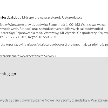
festival.pl
, do którego prawa przysługują Usługodawcy;
bą w Warszawie przy ul. Ludwika Zamenhofa 1, 00-153 Warszawa, wpisan
i zawodowych, fundacji oraz samodzielnych publicznych zakładów opieki
 przez Sąd Rejonowy dla m.st. Warszawy, XII Wydział Gospodarczy Krajo
P: 525-22-71-014, Regon: 015503904;
stka organizacyjna nieposiadająca osobowości prawnej, mająca zdolność p
ektroniczną z wykorzystaniem Serwisu;
filmowy, koncert lub inna impreza, w której można uczestniczyć nabywają
eptuję go
umowy z Usługodawcą i uprawniające do wzięcia udziału w Wydarzeniu,
tj. uprawniające do uczestnictwa w seansach na festiwalach filmowych lu
edytacje);
owy z Usługodawcą i uprawniające do wzięcia udziału w Wydarzeniu,
 tj. uprawniające do uczestnictwa w wielu albo w pojedynczych seansach
wych będzie Stowarzyszenie Nowe Horyzonty z siedzibą w Warszawie
ę w Serwisie;