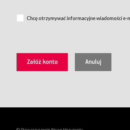
Na zasadach określonych w Regulaminie dostęp do Serwis
Internet.
Chcę otrzymywać informacyjne wiadomości e-
Usługobiorca przed rozpoczęciem korzystania z Serwisu 
zamówienie usługi newsletter za pośrednictwem przezn
dla wszystkich Usługobiorców wymaga akceptacji post
Usługobiorca zobowiązany jest do przestrzegania postan
Regulamin jest udostępniony Usługobiorcom nieodpłatni
utrwalenie i wydrukowanie.
§ 3
Warunki techniczne korzystania z Usług
W celu prawidłowego i pełnego korzystania z Usług, U
urządzeniem mającym dostęp do sieci Internet;
przeglądarką Firefox 8.0 lub wyższą, Chrome 11 lub 
parametrach.
Korzystanie ze wszystkich aplikacji Serwisu może być uz
§ 4
Zawarcie umowy o świadczenie Usług
© Stowarzyszenie Nowe Horyzonty