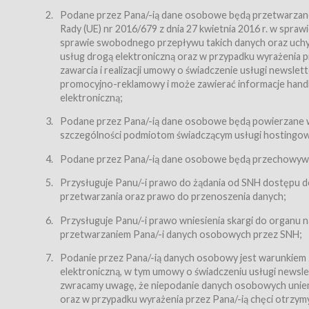
Regulamin – niniejszy regulamin.
Podane przez Pana/-ią dane osobowe będą przetwarzane n
Rady (UE) nr 2016/679 z dnia 27 kwietnia 2016 r. w spr
§ 2
sprawie swobodnego przepływu takich danych oraz uchyle
Postanowienia ogólne
usług drogą elektroniczną oraz w przypadku wyrażenia pr
Regulamin określa zasady:
zawarcia i realizacji umowy o świadczenie usługi newsle
promocyjno-reklamowy i może zawierać informacje handlo
świadczenia Usługobiorcom Usług przez Usługodawcę,
elektroniczną;
zasady świadczenia precyzują odrębne regulaminy,
Podane przez Pana/-ią dane osobowe będą powierzane w
przetwarzania przez Usługodawcę danych osobowy
szczególności podmiotom świadczącym usługi hostingowe,
Usługodawca świadczy w szczególności następujące Usł
dnia 18 lipca 2002 r. o świadczeniu usług drogą elektroni
Podane przez Pana/-ią dane osobowe będą przechowywan
nieodpłatnie.
Przysługuje Panu/-i prawo do żądania od SNH dostępu do
usługę przeglądania i odczytywania przez Usługobi
przetwarzania oraz prawo do przenoszenia danych;
usługę utrzymywania konta użytkownika w Serwisie
Przysługuje Panu/-i prawo wniesienia skargi do organu
usługę newsletter,
przetwarzaniem Pana/-i danych osobowych przez SNH;
usługę zawierania na odległość umów nabycia Karne
Podanie przez Pana/-ią danych osobowy jest warunkiem
elektroniczną, w tym umowy o świadczeniu usługi newslet
usługę zawierania na odległość umów sprzedaży w S
zwracamy uwagę, że niepodanie danych osobowych uniemoż
Usługodawca świadczy Usługi drogą elektroniczną w rozu
oraz w przypadku wyrażenia przez Pana/-ią chęci otrzym
(Dz.U. z 2002 r., Nr 144, poz. 1204, z późń. zm.). Usługi 