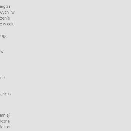
iego i
wych i w
czenie
ż w celu
rogą
ych
 w
wy z
nia
ązku z
mniej,
iczną
iczną
letter.