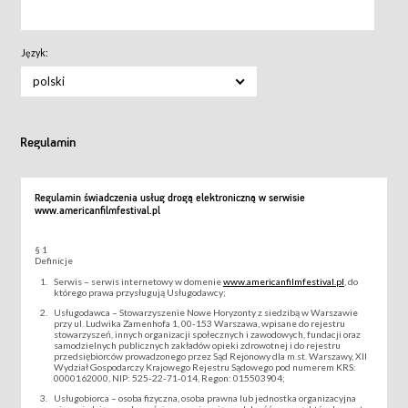
Język:
polski
Regulamin
Regulamin świadczenia usług drogą elektroniczną w serwisie
www.americanfilmfestival.pl
§ 1
Definicje
Serwis – serwis internetowy w domenie
www.americanfilmfestival.pl
, do
którego prawa przysługują Usługodawcy;
Usługodawca – Stowarzyszenie Nowe Horyzonty z siedzibą w Warszawie
przy ul. Ludwika Zamenhofa 1, 00-153 Warszawa, wpisane do rejestru
stowarzyszeń, innych organizacji społecznych i zawodowych, fundacji oraz
samodzielnych publicznych zakładów opieki zdrowotnej i do rejestru
przedsiębiorców prowadzonego przez Sąd Rejonowy dla m.st. Warszawy, XII
Wydział Gospodarczy Krajowego Rejestru Sądowego pod numerem KRS:
0000162000, NIP: 525-22-71-014, Regon: 015503904;
Usługobiorca – osoba fizyczna, osoba prawna lub jednostka organizacyjna