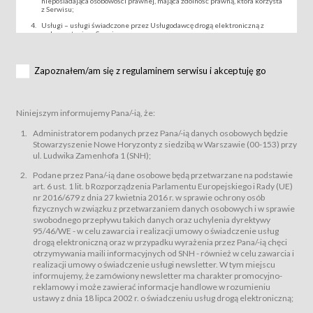
nieposiadająca osobowości prawnej, mająca zdolność prawną, która korzysta
z Serwisu;
Usługi – usługi świadczone przez Usługodawcę drogą elektroniczną z
wykorzystaniem Serwisu;
Wydarzenie – organizowany przez Usługodawcę festiwal filmowy, koncert
lub inna impreza, w której można uczestniczyć nabywając Karnet lub/i Bilet
za pośrednictwem Serwisu;
Zapoznałem/am się z regulaminem serwisu i akceptuję go
Karnety – wybrane dokumenty potwierdzające zawarcie umowy z
Usługodawcą i uprawniające do wzięcia udziału w Wydarzeniu,
przewidziane przez Usługodawcę dla danego Wydarzenia, tj. uprawniające
do uczestnictwa w seansach na festiwalach filmowych lub/i sprzedawane
Niniejszym informujemy Pana/-ią, że:
podmiotom z branży mediów i filmowej (Akredytacje);
Bilety – wybrane dokumenty potwierdzające zawarcie umowy z
Administratorem podanych przez Pana/-ią danych osobowych będzie
Usługodawcą i uprawniające do wzięcia udziału w Wydarzeniu,
Stowarzyszenie Nowe Horyzonty z siedzibą w Warszawie (00-153) przy
przewidziane przez Usługodawcę dla danego Wydarzenia, tj. uprawniające
ul. Ludwika Zamenhofa 1 (SNH);
do uczestnictwa w wielu albo w pojedynczych seansach filmowych,
wydarzeniach specjalnych i koncertach;
Podane przez Pana/-ią dane osobowe będą przetwarzane na podstawie
Sklep – sklep internetowy prowadzony przez Usługodawcę w Serwisie;
art. 6 ust. 1 lit. b Rozporządzenia Parlamentu Europejskiego i Rady (UE)
Regulamin – niniejszy regulamin.
nr 2016/679 z dnia 27 kwietnia 2016 r. w sprawie ochrony osób
fizycznych w związku z przetwarzaniem danych osobowych i w sprawie
§ 2
swobodnego przepływu takich danych oraz uchylenia dyrektywy
Postanowienia ogólne
95/46/WE - w celu zawarcia i realizacji umowy o świadczenie usług
Regulamin określa zasady:
drogą elektroniczną oraz w przypadku wyrażenia przez Pana/-ią chęci
świadczenia Usługobiorcom Usług przez Usługodawcę, z
otrzymywania maili informacyjnych od SNH - również w celu zawarcia i
zastrzeżeniem usług, o których mowa w ust. 2 pkt. 4 i 5 poniżej, których
realizacji umowy o świadczenie usługi newsletter. W tym miejscu
zasady świadczenia precyzują odrębne regulaminy,
informujemy, że zamówiony newsletter ma charakter promocyjno-
przetwarzania przez Usługodawcę danych osobowych Usługobiorców
reklamowy i może zawierać informacje handlowe w rozumieniu
będących osobami fizycznymi.
ustawy z dnia 18 lipca 2002 r. o świadczeniu usług drogą elektroniczną;
Usługodawca świadczy w szczególności następujące Usługi:Usługodawca