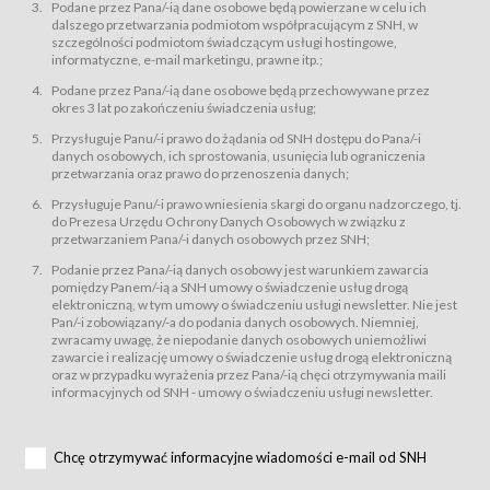
świadczy Usługi drogą elektroniczną w rozumieniu ustawy z dnia 18 lipca
Podane przez Pana/-ią dane osobowe będą powierzane w celu ich
2002 r. o świadczeniu usług drogą elektroniczną (Dz.U. z 2002 r., Nr 144, poz.
dalszego przetwarzania podmiotom współpracującym z SNH, w
1204, z późń. zm.). Usługi świadczone są nieodpłatnie.
szczególności podmiotom świadczącym usługi hostingowe,
usługę przeglądania i odczytywania przez Usługobiorców materiałów
informatyczne, e-mail marketingu, prawne itp.;
zamieszczanych w Serwisie,
Podane przez Pana/-ią dane osobowe będą przechowywane przez
usługę utrzymywania konta użytkownika w Serwisie,
okres 3 lat po zakończeniu świadczenia usług;
usługę newsletter,
Przysługuje Panu/-i prawo do żądania od SNH dostępu do Pana/-i
usługę zawierania na odległość umów nabycia Karnetów i Biletów,
danych osobowych, ich sprostowania, usunięcia lub ograniczenia
usługę zawierania na odległość umów sprzedaży w Sklepie.
przetwarzania oraz prawo do przenoszenia danych;
Usługodawca świadczy Usługi drogą elektroniczną w rozumieniu ustawy z
Przysługuje Panu/-i prawo wniesienia skargi do organu nadzorczego, tj.
dnia 18 lipca 2002 r. o świadczeniu usług drogą elektroniczną (Dz.U. z 2002
r., Nr 144, poz. 1204, z późń. zm.). Usługi świadczone są nieodpłatnie.
do Prezesa Urzędu Ochrony Danych Osobowych w związku z
przetwarzaniem Pana/-i danych osobowych przez SNH;
Na zasadach określonych w Regulaminie dostęp do Serwisu jest otwarty dla
każdego kto posiada możliwość połączenia z publiczną siecią Internet.
Podanie przez Pana/-ią danych osobowy jest warunkiem zawarcia
Usługobiorca przed rozpoczęciem korzystania z Serwisu jest zobowiązany
pomiędzy Panem/-ią a SNH umowy o świadczenie usług drogą
zapoznać się z Regulaminem. Założenie konta w Serwisie oraz zamówienie
elektroniczną, w tym umowy o świadczeniu usługi newsletter. Nie jest
usługi newsletter za pośrednictwem przeznaczonego do tego formularza
zamieszczonego na stronach Serwisu dostępnych dla wszystkich
Pan/-i zobowiązany/-a do podania danych osobowych. Niemniej,
Usługobiorców wymaga akceptacji postanowień Regulaminu.
zwracamy uwagę, że niepodanie danych osobowych uniemożliwi
Usługobiorca zobowiązany jest do przestrzegania postanowień Regulaminu
zawarcie i realizację umowy o świadczenie usług drogą elektroniczną
od chwili rozpoczęcia korzystania z Serwisu.
oraz w przypadku wyrażenia przez Pana/-ią chęci otrzymywania maili
informacyjnych od SNH - umowy o świadczeniu usługi newsletter.
Regulamin jest udostępniony Usługobiorcom nieodpłatnie za
pośrednictwem Serwisu w formie, która umożliwia jego pobranie,
utrwalenie i wydrukowanie.
§ 3
Chcę otrzymywać informacyjne wiadomości e-mail od SNH
Warunki techniczne korzystania z Usług
W celu prawidłowego i pełnego korzystania z Usług, Usługobiorcy powinni