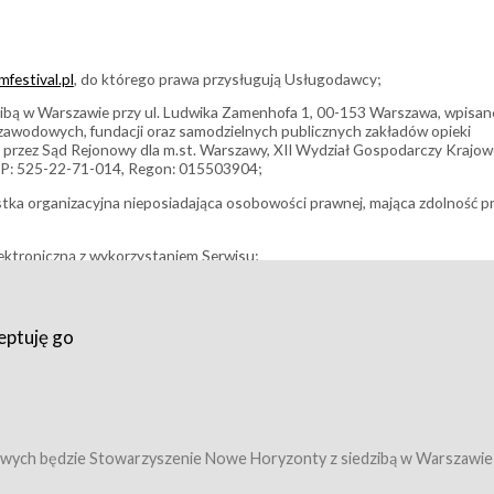
festival.pl
, do którego prawa przysługują Usługodawcy;
bą w Warszawie przy ul. Ludwika Zamenhofa 1, 00-153 Warszawa, wpisan
i zawodowych, fundacji oraz samodzielnych publicznych zakładów opieki
 przez Sąd Rejonowy dla m.st. Warszawy, XII Wydział Gospodarczy Krajo
P: 525-22-71-014, Regon: 015503904;
stka organizacyjna nieposiadająca osobowości prawnej, mająca zdolność p
ektroniczną z wykorzystaniem Serwisu;
filmowy, koncert lub inna impreza, w której można uczestniczyć nabywają
eptuję go
umowy z Usługodawcą i uprawniające do wzięcia udziału w Wydarzeniu,
tj. uprawniające do uczestnictwa w seansach na festiwalach filmowych lu
edytacje);
owy z Usługodawcą i uprawniające do wzięcia udziału w Wydarzeniu,
 tj. uprawniające do uczestnictwa w wielu albo w pojedynczych seansach
wych będzie Stowarzyszenie Nowe Horyzonty z siedzibą w Warszawie
ę w Serwisie;