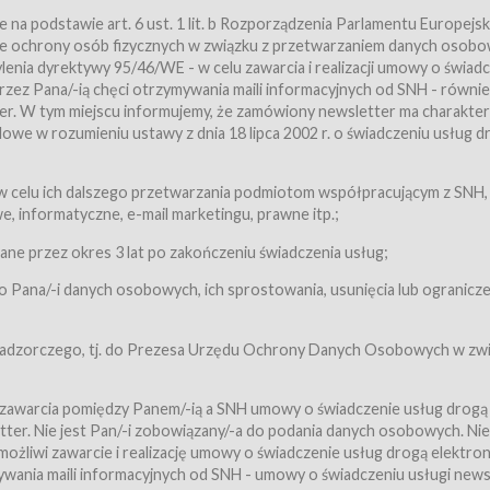
a podstawie art. 6 ust. 1 lit. b Rozporządzenia Parlamentu Europejsk
awie ochrony osób fizycznych w związku z przetwarzaniem danych osobo
nia dyrektywy 95/46/WE - w celu zawarcia i realizacji umowy o świad
zez Pana/-ią chęci otrzymywania maili informacyjnych od SNH - równie
tter. W tym miejscu informujemy, że zamówiony newsletter ma charakter
we w rozumieniu ustawy z dnia 18 lipca 2002 r. o świadczeniu usług d
 z zastrzeżeniem usług, o których mowa w ust. 2 pkt. 4 i 5 poniżej, któr
 celu ich dalszego przetwarzania podmiotom współpracującym z SNH,
ch Usługobiorców będących osobami fizycznymi.
 informatyczne, e-mail marketingu, prawne itp.;
ugi:Usługodawca świadczy Usługi drogą elektroniczną w rozumieniu usta
czną (Dz.U. z 2002 r., Nr 144, poz. 1204, z późń. zm.). Usługi świadczone są
e przez okres 3 lat po zakończeniu świadczenia usług;
 Pana/-i danych osobowych, ich sprostowania, usunięcia lub ogranicze
orców materiałów zamieszczanych w Serwisie,
,
 nadzorczego, tj. do Prezesa Urzędu Ochrony Danych Osobowych w zwi
tów i Biletów,
 zawarcia pomiędzy Panem/-ią a SNH umowy o świadczenie usług drogą
ter. Nie jest Pan/-i zobowiązany/-a do podania danych osobowych. Nie
klepie.
liwi zawarcie i realizację umowy o świadczenie usług drogą elektron
mieniu ustawy z dnia 18 lipca 2002 r. o świadczeniu usług drogą elektron
ywania maili informacyjnych od SNH - umowy o świadczeniu usługi news
świadczone są nieodpłatnie.