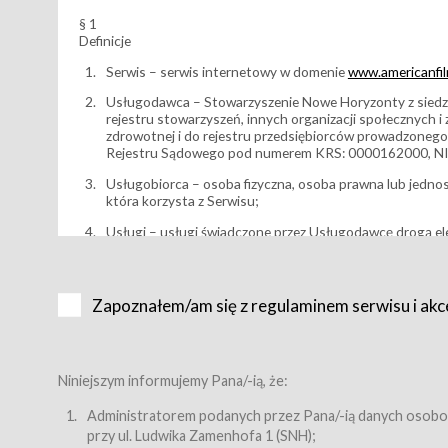
§ 1
Definicje
Serwis – serwis internetowy w domenie
www.americanfilm
Usługodawca – Stowarzyszenie Nowe Horyzonty z siedzi
rejestru stowarzyszeń, innych organizacji społecznych 
zdrowotnej i do rejestru przedsiębiorców prowadzonego
Rejestru Sądowego pod numerem KRS: 0000162000, NI
Usługobiorca – osoba fizyczna, osoba prawna lub jedno
która korzysta z Serwisu;
Usługi – usługi świadczone przez Usługodawcę drogą el
Wydarzenie – organizowany przez Usługodawcę festiwal 
Karnet lub/i Bilet za pośrednictwem Serwisu;
Zapoznałem/am się z regulaminem serwisu i akc
Karnety – wybrane dokumenty potwierdzające zawarcie 
przewidziane przez Usługodawcę dla danego Wydarzenia, 
sprzedawane podmiotom z branży mediów i filmowej (Akr
Bilety – wybrane dokumenty potwierdzające zawarcie um
Niniejszym informujemy Pana/-ią, że:
przewidziane przez Usługodawcę dla danego Wydarzenia,
filmowych, wydarzeniach specjalnych i koncertach;
Administratorem podanych przez Pana/-ią danych osobo
przy ul. Ludwika Zamenhofa 1 (SNH);
Sklep – sklep internetowy prowadzony przez Usługodawc