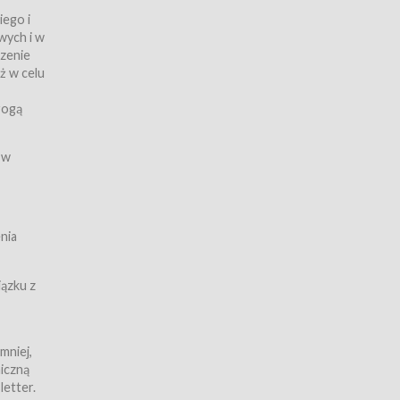
iego i
wych i w
czenie
ż w celu
rogą
ych
 w
wy z
nia
ązku z
mniej,
iczną
iczną
letter.