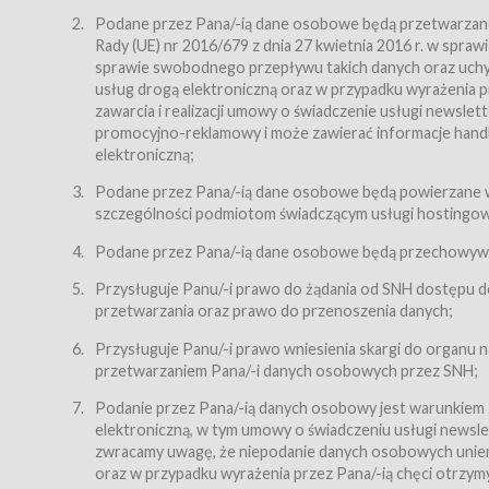
Regulamin – niniejszy regulamin.
Podane przez Pana/-ią dane osobowe będą przetwarzane n
Rady (UE) nr 2016/679 z dnia 27 kwietnia 2016 r. w spr
§ 2
sprawie swobodnego przepływu takich danych oraz uchyle
Postanowienia ogólne
usług drogą elektroniczną oraz w przypadku wyrażenia pr
Regulamin określa zasady:
zawarcia i realizacji umowy o świadczenie usługi newsle
promocyjno-reklamowy i może zawierać informacje handlo
świadczenia Usługobiorcom Usług przez Usługodawcę,
elektroniczną;
zasady świadczenia precyzują odrębne regulaminy,
Podane przez Pana/-ią dane osobowe będą powierzane w
przetwarzania przez Usługodawcę danych osobowy
szczególności podmiotom świadczącym usługi hostingowe,
Usługodawca świadczy w szczególności następujące Usł
dnia 18 lipca 2002 r. o świadczeniu usług drogą elektroni
Podane przez Pana/-ią dane osobowe będą przechowywan
nieodpłatnie.
Przysługuje Panu/-i prawo do żądania od SNH dostępu do
usługę przeglądania i odczytywania przez Usługobi
przetwarzania oraz prawo do przenoszenia danych;
usługę utrzymywania konta użytkownika w Serwisie
Przysługuje Panu/-i prawo wniesienia skargi do organu
usługę newsletter,
przetwarzaniem Pana/-i danych osobowych przez SNH;
usługę zawierania na odległość umów nabycia Karne
Podanie przez Pana/-ią danych osobowy jest warunkiem
elektroniczną, w tym umowy o świadczeniu usługi newslet
usługę zawierania na odległość umów sprzedaży w S
zwracamy uwagę, że niepodanie danych osobowych uniemoż
Usługodawca świadczy Usługi drogą elektroniczną w rozu
oraz w przypadku wyrażenia przez Pana/-ią chęci otrzym
(Dz.U. z 2002 r., Nr 144, poz. 1204, z późń. zm.). Usługi 