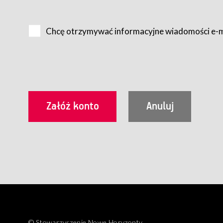
Na zasadach określonych w Regulaminie dostęp do Serwis
Internet.
Chcę otrzymywać informacyjne wiadomości e-
Usługobiorca przed rozpoczęciem korzystania z Serwisu 
zamówienie usługi newsletter za pośrednictwem przezn
dla wszystkich Usługobiorców wymaga akceptacji post
Usługobiorca zobowiązany jest do przestrzegania postan
Regulamin jest udostępniony Usługobiorcom nieodpłatni
utrwalenie i wydrukowanie.
§ 3
Warunki techniczne korzystania z Usług
W celu prawidłowego i pełnego korzystania z Usług, U
urządzeniem mającym dostęp do sieci Internet;
przeglądarką Firefox 8.0 lub wyższą, Chrome 11 lub 
parametrach.
Korzystanie ze wszystkich aplikacji Serwisu może być uz
§ 4
Zawarcie umowy o świadczenie Usług
© Stowarzyszenie Nowe Horyzonty