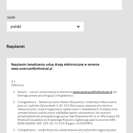
Język:
polski
Regulamin
Regulamin świadczenia usług drogą elektroniczną w serwisie
www.americanfilmfestival.pl
§ 1
Definicje
Serwis – serwis internetowy w domenie
www.americanfilmfestival.pl
, do
którego prawa przysługują Usługodawcy;
Usługodawca – Stowarzyszenie Nowe Horyzonty z siedzibą w Warszawie
przy ul. Ludwika Zamenhofa 1, 00-153 Warszawa, wpisane do rejestru
stowarzyszeń, innych organizacji społecznych i zawodowych, fundacji oraz
samodzielnych publicznych zakładów opieki zdrowotnej i do rejestru
przedsiębiorców prowadzonego przez Sąd Rejonowy dla m.st. Warszawy, XII
Wydział Gospodarczy Krajowego Rejestru Sądowego pod numerem KRS:
0000162000, NIP: 525-22-71-014, Regon: 015503904;
Usługobiorca – osoba fizyczna, osoba prawna lub jednostka organizacyjna