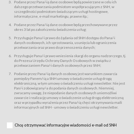
świadczy Usługi drogą elektroniczną w rozumieniu ustawy z dnia 18 lipca
Podane przez Pana/-ią dane osobowe będą powierzane w celu ich
2002 r. o świadczeniu usług drogą elektroniczną (Dz.U. z 2002 r., Nr 144, poz.
dalszego przetwarzania podmiotom współpracującym z SNH, w
1204, z późń. zm.). Usługi świadczone są nieodpłatnie.
szczególności podmiotom świadczącym usługi hostingowe,
usługę przeglądania i odczytywania przez Usługobiorców materiałów
informatyczne, e-mail marketingu, prawne itp.;
zamieszczanych w Serwisie,
Podane przez Pana/-ią dane osobowe będą przechowywane przez
usługę utrzymywania konta użytkownika w Serwisie,
okres 3 lat po zakończeniu świadczenia usług;
usługę newsletter,
Przysługuje Panu/-i prawo do żądania od SNH dostępu do Pana/-i
usługę zawierania na odległość umów nabycia Karnetów i Biletów,
danych osobowych, ich sprostowania, usunięcia lub ograniczenia
usługę zawierania na odległość umów sprzedaży w Sklepie.
przetwarzania oraz prawo do przenoszenia danych;
Usługodawca świadczy Usługi drogą elektroniczną w rozumieniu ustawy z
Przysługuje Panu/-i prawo wniesienia skargi do organu nadzorczego, tj.
dnia 18 lipca 2002 r. o świadczeniu usług drogą elektroniczną (Dz.U. z 2002
r., Nr 144, poz. 1204, z późń. zm.). Usługi świadczone są nieodpłatnie.
do Prezesa Urzędu Ochrony Danych Osobowych w związku z
przetwarzaniem Pana/-i danych osobowych przez SNH;
Na zasadach określonych w Regulaminie dostęp do Serwisu jest otwarty dla
każdego kto posiada możliwość połączenia z publiczną siecią Internet.
Podanie przez Pana/-ią danych osobowy jest warunkiem zawarcia
Usługobiorca przed rozpoczęciem korzystania z Serwisu jest zobowiązany
pomiędzy Panem/-ią a SNH umowy o świadczenie usług drogą
zapoznać się z Regulaminem. Założenie konta w Serwisie oraz zamówienie
elektroniczną, w tym umowy o świadczeniu usługi newsletter. Nie jest
usługi newsletter za pośrednictwem przeznaczonego do tego formularza
zamieszczonego na stronach Serwisu dostępnych dla wszystkich
Pan/-i zobowiązany/-a do podania danych osobowych. Niemniej,
Usługobiorców wymaga akceptacji postanowień Regulaminu.
zwracamy uwagę, że niepodanie danych osobowych uniemożliwi
Usługobiorca zobowiązany jest do przestrzegania postanowień Regulaminu
zawarcie i realizację umowy o świadczenie usług drogą elektroniczną
od chwili rozpoczęcia korzystania z Serwisu.
oraz w przypadku wyrażenia przez Pana/-ią chęci otrzymywania maili
informacyjnych od SNH - umowy o świadczeniu usługi newsletter.
Regulamin jest udostępniony Usługobiorcom nieodpłatnie za
pośrednictwem Serwisu w formie, która umożliwia jego pobranie,
utrwalenie i wydrukowanie.
§ 3
Chcę otrzymywać informacyjne wiadomości e-mail od SNH
Warunki techniczne korzystania z Usług
W celu prawidłowego i pełnego korzystania z Usług, Usługobiorcy powinni