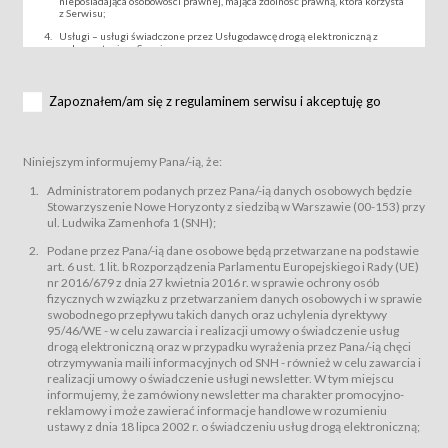
nieposiadająca osobowości prawnej, mająca zdolność prawną, która korzysta
z Serwisu;
Usługi – usługi świadczone przez Usługodawcę drogą elektroniczną z
wykorzystaniem Serwisu;
Wydarzenie – organizowany przez Usługodawcę festiwal filmowy, koncert
lub inna impreza, w której można uczestniczyć nabywając Karnet lub/i Bilet
za pośrednictwem Serwisu;
Zapoznałem/am się z regulaminem serwisu i akceptuję go
Karnety – wybrane dokumenty potwierdzające zawarcie umowy z
Usługodawcą i uprawniające do wzięcia udziału w Wydarzeniu,
przewidziane przez Usługodawcę dla danego Wydarzenia, tj. uprawniające
do uczestnictwa w seansach na festiwalach filmowych lub/i sprzedawane
Niniejszym informujemy Pana/-ią, że:
podmiotom z branży mediów i filmowej (Akredytacje);
Bilety – wybrane dokumenty potwierdzające zawarcie umowy z
Administratorem podanych przez Pana/-ią danych osobowych będzie
Usługodawcą i uprawniające do wzięcia udziału w Wydarzeniu,
Stowarzyszenie Nowe Horyzonty z siedzibą w Warszawie (00-153) przy
przewidziane przez Usługodawcę dla danego Wydarzenia, tj. uprawniające
ul. Ludwika Zamenhofa 1 (SNH);
do uczestnictwa w wielu albo w pojedynczych seansach filmowych,
wydarzeniach specjalnych i koncertach;
Podane przez Pana/-ią dane osobowe będą przetwarzane na podstawie
Sklep – sklep internetowy prowadzony przez Usługodawcę w Serwisie;
art. 6 ust. 1 lit. b Rozporządzenia Parlamentu Europejskiego i Rady (UE)
Regulamin – niniejszy regulamin.
nr 2016/679 z dnia 27 kwietnia 2016 r. w sprawie ochrony osób
fizycznych w związku z przetwarzaniem danych osobowych i w sprawie
§ 2
swobodnego przepływu takich danych oraz uchylenia dyrektywy
Postanowienia ogólne
95/46/WE - w celu zawarcia i realizacji umowy o świadczenie usług
Regulamin określa zasady:
drogą elektroniczną oraz w przypadku wyrażenia przez Pana/-ią chęci
świadczenia Usługobiorcom Usług przez Usługodawcę, z
otrzymywania maili informacyjnych od SNH - również w celu zawarcia i
zastrzeżeniem usług, o których mowa w ust. 2 pkt. 4 i 5 poniżej, których
realizacji umowy o świadczenie usługi newsletter. W tym miejscu
zasady świadczenia precyzują odrębne regulaminy,
informujemy, że zamówiony newsletter ma charakter promocyjno-
przetwarzania przez Usługodawcę danych osobowych Usługobiorców
reklamowy i może zawierać informacje handlowe w rozumieniu
będących osobami fizycznymi.
ustawy z dnia 18 lipca 2002 r. o świadczeniu usług drogą elektroniczną;
Usługodawca świadczy w szczególności następujące Usługi:Usługodawca