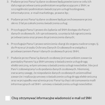
świadczy Usługi drogą elektroniczną w rozumieniu ustawy z dnia 18 lipca
Podane przez Pana/-ią dane osobowe będą powierzane w celu ich
2002 r. o świadczeniu usług drogą elektroniczną (Dz.U. z 2002 r., Nr 144, poz.
dalszego przetwarzania podmiotom współpracującym z SNH, w
1204, z późń. zm.). Usługi świadczone są nieodpłatnie.
szczególności podmiotom świadczącym usługi hostingowe,
usługę przeglądania i odczytywania przez Usługobiorców materiałów
informatyczne, e-mail marketingu, prawne itp.;
zamieszczanych w Serwisie,
Podane przez Pana/-ią dane osobowe będą przechowywane przez
usługę utrzymywania konta użytkownika w Serwisie,
okres 3 lat po zakończeniu świadczenia usług;
usługę newsletter,
Przysługuje Panu/-i prawo do żądania od SNH dostępu do Pana/-i
usługę zawierania na odległość umów nabycia Karnetów i Biletów,
danych osobowych, ich sprostowania, usunięcia lub ograniczenia
usługę zawierania na odległość umów sprzedaży w Sklepie.
przetwarzania oraz prawo do przenoszenia danych;
Usługodawca świadczy Usługi drogą elektroniczną w rozumieniu ustawy z
Przysługuje Panu/-i prawo wniesienia skargi do organu nadzorczego, tj.
dnia 18 lipca 2002 r. o świadczeniu usług drogą elektroniczną (Dz.U. z 2002
r., Nr 144, poz. 1204, z późń. zm.). Usługi świadczone są nieodpłatnie.
do Prezesa Urzędu Ochrony Danych Osobowych w związku z
przetwarzaniem Pana/-i danych osobowych przez SNH;
Na zasadach określonych w Regulaminie dostęp do Serwisu jest otwarty dla
każdego kto posiada możliwość połączenia z publiczną siecią Internet.
Podanie przez Pana/-ią danych osobowy jest warunkiem zawarcia
Usługobiorca przed rozpoczęciem korzystania z Serwisu jest zobowiązany
pomiędzy Panem/-ią a SNH umowy o świadczenie usług drogą
zapoznać się z Regulaminem. Założenie konta w Serwisie oraz zamówienie
elektroniczną, w tym umowy o świadczeniu usługi newsletter. Nie jest
usługi newsletter za pośrednictwem przeznaczonego do tego formularza
zamieszczonego na stronach Serwisu dostępnych dla wszystkich
Pan/-i zobowiązany/-a do podania danych osobowych. Niemniej,
Usługobiorców wymaga akceptacji postanowień Regulaminu.
zwracamy uwagę, że niepodanie danych osobowych uniemożliwi
Usługobiorca zobowiązany jest do przestrzegania postanowień Regulaminu
zawarcie i realizację umowy o świadczenie usług drogą elektroniczną
od chwili rozpoczęcia korzystania z Serwisu.
oraz w przypadku wyrażenia przez Pana/-ią chęci otrzymywania maili
informacyjnych od SNH - umowy o świadczeniu usługi newsletter.
Regulamin jest udostępniony Usługobiorcom nieodpłatnie za
pośrednictwem Serwisu w formie, która umożliwia jego pobranie,
utrwalenie i wydrukowanie.
§ 3
Chcę otrzymywać informacyjne wiadomości e-mail od SNH
Warunki techniczne korzystania z Usług
W celu prawidłowego i pełnego korzystania z Usług, Usługobiorcy powinni