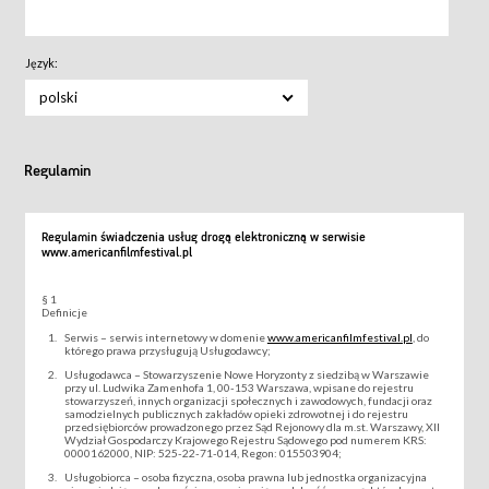
Język:
polski
Regulamin
Regulamin świadczenia usług drogą elektroniczną w serwisie
www.americanfilmfestival.pl
§ 1
Definicje
Serwis – serwis internetowy w domenie
www.americanfilmfestival.pl
, do
którego prawa przysługują Usługodawcy;
Usługodawca – Stowarzyszenie Nowe Horyzonty z siedzibą w Warszawie
przy ul. Ludwika Zamenhofa 1, 00-153 Warszawa, wpisane do rejestru
stowarzyszeń, innych organizacji społecznych i zawodowych, fundacji oraz
samodzielnych publicznych zakładów opieki zdrowotnej i do rejestru
przedsiębiorców prowadzonego przez Sąd Rejonowy dla m.st. Warszawy, XII
Wydział Gospodarczy Krajowego Rejestru Sądowego pod numerem KRS:
0000162000, NIP: 525-22-71-014, Regon: 015503904;
Usługobiorca – osoba fizyczna, osoba prawna lub jednostka organizacyjna