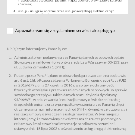
nieposiadająca osobowości prawnej, mająca zdolność prawną, która korzysta
z Serwisu;
Usługi – usługi świadczone przez Usługodawcę drogą elektroniczną z
wykorzystaniem Serwisu;
Wydarzenie – organizowany przez Usługodawcę festiwal filmowy, koncert
lub inna impreza, w której można uczestniczyć nabywając Karnet lub/i Bilet
za pośrednictwem Serwisu;
Zapoznałem/am się z regulaminem serwisu i akceptuję go
Karnety – wybrane dokumenty potwierdzające zawarcie umowy z
Usługodawcą i uprawniające do wzięcia udziału w Wydarzeniu,
przewidziane przez Usługodawcę dla danego Wydarzenia, tj. uprawniające
do uczestnictwa w seansach na festiwalach filmowych lub/i sprzedawane
Niniejszym informujemy Pana/-ią, że:
podmiotom z branży mediów i filmowej (Akredytacje);
Bilety – wybrane dokumenty potwierdzające zawarcie umowy z
Administratorem podanych przez Pana/-ią danych osobowych będzie
Usługodawcą i uprawniające do wzięcia udziału w Wydarzeniu,
Stowarzyszenie Nowe Horyzonty z siedzibą w Warszawie (00-153) przy
przewidziane przez Usługodawcę dla danego Wydarzenia, tj. uprawniające
ul. Ludwika Zamenhofa 1 (SNH);
do uczestnictwa w wielu albo w pojedynczych seansach filmowych,
wydarzeniach specjalnych i koncertach;
Podane przez Pana/-ią dane osobowe będą przetwarzane na podstawie
Sklep – sklep internetowy prowadzony przez Usługodawcę w Serwisie;
art. 6 ust. 1 lit. b Rozporządzenia Parlamentu Europejskiego i Rady (UE)
Regulamin – niniejszy regulamin.
nr 2016/679 z dnia 27 kwietnia 2016 r. w sprawie ochrony osób
fizycznych w związku z przetwarzaniem danych osobowych i w sprawie
§ 2
swobodnego przepływu takich danych oraz uchylenia dyrektywy
Postanowienia ogólne
95/46/WE - w celu zawarcia i realizacji umowy o świadczenie usług
Regulamin określa zasady:
drogą elektroniczną oraz w przypadku wyrażenia przez Pana/-ią chęci
świadczenia Usługobiorcom Usług przez Usługodawcę, z
otrzymywania maili informacyjnych od SNH - również w celu zawarcia i
zastrzeżeniem usług, o których mowa w ust. 2 pkt. 4 i 5 poniżej, których
realizacji umowy o świadczenie usługi newsletter. W tym miejscu
zasady świadczenia precyzują odrębne regulaminy,
informujemy, że zamówiony newsletter ma charakter promocyjno-
przetwarzania przez Usługodawcę danych osobowych Usługobiorców
reklamowy i może zawierać informacje handlowe w rozumieniu
będących osobami fizycznymi.
ustawy z dnia 18 lipca 2002 r. o świadczeniu usług drogą elektroniczną;
Usługodawca świadczy w szczególności następujące Usługi:Usługodawca