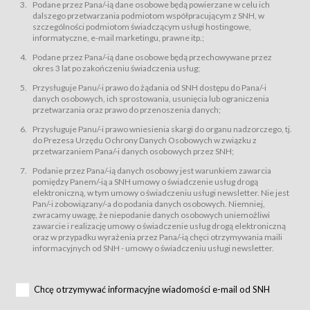
świadczy Usługi drogą elektroniczną w rozumieniu ustawy z dnia 18 lipca
Podane przez Pana/-ią dane osobowe będą powierzane w celu ich
2002 r. o świadczeniu usług drogą elektroniczną (Dz.U. z 2002 r., Nr 144, poz.
dalszego przetwarzania podmiotom współpracującym z SNH, w
1204, z późń. zm.). Usługi świadczone są nieodpłatnie.
szczególności podmiotom świadczącym usługi hostingowe,
usługę przeglądania i odczytywania przez Usługobiorców materiałów
informatyczne, e-mail marketingu, prawne itp.;
zamieszczanych w Serwisie,
Podane przez Pana/-ią dane osobowe będą przechowywane przez
usługę utrzymywania konta użytkownika w Serwisie,
okres 3 lat po zakończeniu świadczenia usług;
usługę newsletter,
Przysługuje Panu/-i prawo do żądania od SNH dostępu do Pana/-i
usługę zawierania na odległość umów nabycia Karnetów i Biletów,
danych osobowych, ich sprostowania, usunięcia lub ograniczenia
usługę zawierania na odległość umów sprzedaży w Sklepie.
przetwarzania oraz prawo do przenoszenia danych;
Usługodawca świadczy Usługi drogą elektroniczną w rozumieniu ustawy z
Przysługuje Panu/-i prawo wniesienia skargi do organu nadzorczego, tj.
dnia 18 lipca 2002 r. o świadczeniu usług drogą elektroniczną (Dz.U. z 2002
r., Nr 144, poz. 1204, z późń. zm.). Usługi świadczone są nieodpłatnie.
do Prezesa Urzędu Ochrony Danych Osobowych w związku z
przetwarzaniem Pana/-i danych osobowych przez SNH;
Na zasadach określonych w Regulaminie dostęp do Serwisu jest otwarty dla
każdego kto posiada możliwość połączenia z publiczną siecią Internet.
Podanie przez Pana/-ią danych osobowy jest warunkiem zawarcia
Usługobiorca przed rozpoczęciem korzystania z Serwisu jest zobowiązany
pomiędzy Panem/-ią a SNH umowy o świadczenie usług drogą
zapoznać się z Regulaminem. Założenie konta w Serwisie oraz zamówienie
elektroniczną, w tym umowy o świadczeniu usługi newsletter. Nie jest
usługi newsletter za pośrednictwem przeznaczonego do tego formularza
zamieszczonego na stronach Serwisu dostępnych dla wszystkich
Pan/-i zobowiązany/-a do podania danych osobowych. Niemniej,
Usługobiorców wymaga akceptacji postanowień Regulaminu.
zwracamy uwagę, że niepodanie danych osobowych uniemożliwi
Usługobiorca zobowiązany jest do przestrzegania postanowień Regulaminu
zawarcie i realizację umowy o świadczenie usług drogą elektroniczną
od chwili rozpoczęcia korzystania z Serwisu.
oraz w przypadku wyrażenia przez Pana/-ią chęci otrzymywania maili
informacyjnych od SNH - umowy o świadczeniu usługi newsletter.
Regulamin jest udostępniony Usługobiorcom nieodpłatnie za
pośrednictwem Serwisu w formie, która umożliwia jego pobranie,
utrwalenie i wydrukowanie.
§ 3
Chcę otrzymywać informacyjne wiadomości e-mail od SNH
Warunki techniczne korzystania z Usług
W celu prawidłowego i pełnego korzystania z Usług, Usługobiorcy powinni