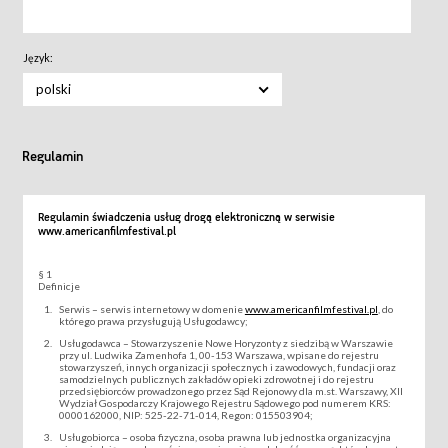
Język:
polski
Regulamin
Regulamin świadczenia usług drogą elektroniczną w serwisie
www.americanfilmfestival.pl
§ 1
Definicje
Serwis – serwis internetowy w domenie
www.americanfilmfestival.pl
, do
którego prawa przysługują Usługodawcy;
Usługodawca – Stowarzyszenie Nowe Horyzonty z siedzibą w Warszawie
przy ul. Ludwika Zamenhofa 1, 00-153 Warszawa, wpisane do rejestru
stowarzyszeń, innych organizacji społecznych i zawodowych, fundacji oraz
samodzielnych publicznych zakładów opieki zdrowotnej i do rejestru
przedsiębiorców prowadzonego przez Sąd Rejonowy dla m.st. Warszawy, XII
Wydział Gospodarczy Krajowego Rejestru Sądowego pod numerem KRS:
0000162000, NIP: 525-22-71-014, Regon: 015503904;
Usługobiorca – osoba fizyczna, osoba prawna lub jednostka organizacyjna