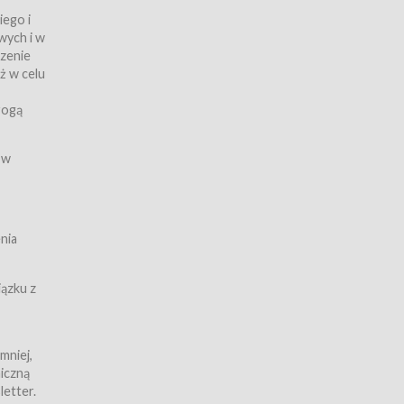
iego i
wych i w
czenie
ż w celu
rogą
ych
 w
wy z
nia
ązku z
mniej,
iczną
iczną
letter.