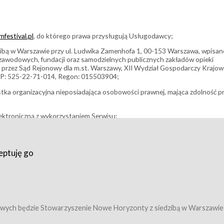
festival.pl
, do którego prawa przysługują Usługodawcy;
bą w Warszawie przy ul. Ludwika Zamenhofa 1, 00-153 Warszawa, wpisan
i zawodowych, fundacji oraz samodzielnych publicznych zakładów opieki
 przez Sąd Rejonowy dla m.st. Warszawy, XII Wydział Gospodarczy Krajo
P: 525-22-71-014, Regon: 015503904;
stka organizacyjna nieposiadająca osobowości prawnej, mająca zdolność p
ektroniczną z wykorzystaniem Serwisu;
filmowy, koncert lub inna impreza, w której można uczestniczyć nabywają
eptuję go
umowy z Usługodawcą i uprawniające do wzięcia udziału w Wydarzeniu,
tj. uprawniające do uczestnictwa w seansach na festiwalach filmowych lu
edytacje);
owy z Usługodawcą i uprawniające do wzięcia udziału w Wydarzeniu,
 tj. uprawniające do uczestnictwa w wielu albo w pojedynczych seansach
wych będzie Stowarzyszenie Nowe Horyzonty z siedzibą w Warszawie
ę w Serwisie;