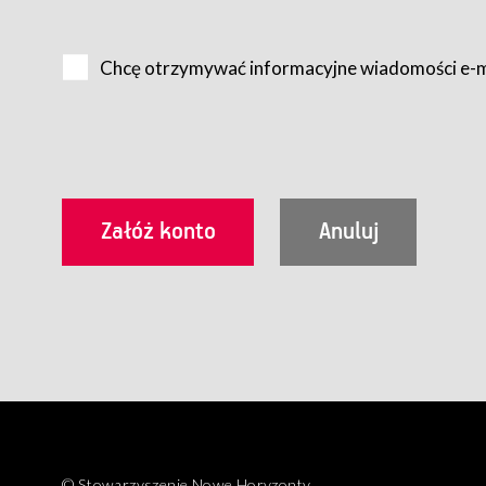
Na zasadach określonych w Regulaminie dostęp do Serwis
Internet.
Chcę otrzymywać informacyjne wiadomości e-
Usługobiorca przed rozpoczęciem korzystania z Serwisu 
zamówienie usługi newsletter za pośrednictwem przezn
dla wszystkich Usługobiorców wymaga akceptacji post
Usługobiorca zobowiązany jest do przestrzegania postan
Regulamin jest udostępniony Usługobiorcom nieodpłatni
utrwalenie i wydrukowanie.
§ 3
Warunki techniczne korzystania z Usług
W celu prawidłowego i pełnego korzystania z Usług, U
urządzeniem mającym dostęp do sieci Internet;
przeglądarką Firefox 8.0 lub wyższą, Chrome 11 lub 
parametrach.
Korzystanie ze wszystkich aplikacji Serwisu może być uz
§ 4
Zawarcie umowy o świadczenie Usług
© Stowarzyszenie Nowe Horyzonty