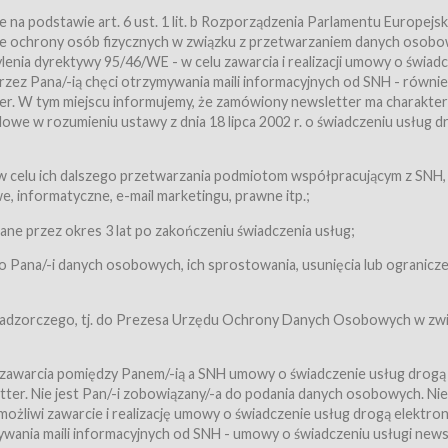
a podstawie art. 6 ust. 1 lit. b Rozporządzenia Parlamentu Europejsk
awie ochrony osób fizycznych w związku z przetwarzaniem danych osobo
nia dyrektywy 95/46/WE - w celu zawarcia i realizacji umowy o świad
zez Pana/-ią chęci otrzymywania maili informacyjnych od SNH - równie
tter. W tym miejscu informujemy, że zamówiony newsletter ma charakter
we w rozumieniu ustawy z dnia 18 lipca 2002 r. o świadczeniu usług d
 z zastrzeżeniem usług, o których mowa w ust. 2 pkt. 4 i 5 poniżej, któr
 celu ich dalszego przetwarzania podmiotom współpracującym z SNH,
ch Usługobiorców będących osobami fizycznymi.
 informatyczne, e-mail marketingu, prawne itp.;
ugi:Usługodawca świadczy Usługi drogą elektroniczną w rozumieniu usta
czną (Dz.U. z 2002 r., Nr 144, poz. 1204, z późń. zm.). Usługi świadczone są
e przez okres 3 lat po zakończeniu świadczenia usług;
 Pana/-i danych osobowych, ich sprostowania, usunięcia lub ogranicze
orców materiałów zamieszczanych w Serwisie,
,
 nadzorczego, tj. do Prezesa Urzędu Ochrony Danych Osobowych w zwi
tów i Biletów,
 zawarcia pomiędzy Panem/-ią a SNH umowy o świadczenie usług drogą
ter. Nie jest Pan/-i zobowiązany/-a do podania danych osobowych. Nie
klepie.
liwi zawarcie i realizację umowy o świadczenie usług drogą elektron
mieniu ustawy z dnia 18 lipca 2002 r. o świadczeniu usług drogą elektron
ywania maili informacyjnych od SNH - umowy o świadczeniu usługi news
świadczone są nieodpłatnie.