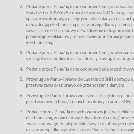
Regulamin – niniejszy regulamin.
Podane przez Pana/-ią dane osobowe będą przetwarzane n
Rady (UE) nr 2016/679 z dnia 27 kwietnia 2016 r. w spr
§ 2
sprawie swobodnego przepływu takich danych oraz uchyle
Postanowienia ogólne
usług drogą elektroniczną oraz w przypadku wyrażenia pr
Regulamin określa zasady:
zawarcia i realizacji umowy o świadczenie usługi newsle
promocyjno-reklamowy i może zawierać informacje handlo
świadczenia Usługobiorcom Usług przez Usługodawcę,
elektroniczną;
zasady świadczenia precyzują odrębne regulaminy,
Podane przez Pana/-ią dane osobowe będą powierzane w
przetwarzania przez Usługodawcę danych osobowy
szczególności podmiotom świadczącym usługi hostingowe,
Usługodawca świadczy w szczególności następujące Usł
dnia 18 lipca 2002 r. o świadczeniu usług drogą elektroni
Podane przez Pana/-ią dane osobowe będą przechowywan
nieodpłatnie.
Przysługuje Panu/-i prawo do żądania od SNH dostępu do
usługę przeglądania i odczytywania przez Usługobi
przetwarzania oraz prawo do przenoszenia danych;
usługę utrzymywania konta użytkownika w Serwisie
Przysługuje Panu/-i prawo wniesienia skargi do organu
usługę newsletter,
przetwarzaniem Pana/-i danych osobowych przez SNH;
usługę zawierania na odległość umów nabycia Karne
Podanie przez Pana/-ią danych osobowy jest warunkiem
elektroniczną, w tym umowy o świadczeniu usługi newslet
usługę zawierania na odległość umów sprzedaży w S
zwracamy uwagę, że niepodanie danych osobowych uniemoż
Usługodawca świadczy Usługi drogą elektroniczną w rozu
oraz w przypadku wyrażenia przez Pana/-ią chęci otrzym
(Dz.U. z 2002 r., Nr 144, poz. 1204, z późń. zm.). Usługi 