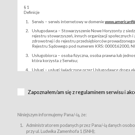
§ 1
Definicje
Serwis – serwis internetowy w domenie
www.americanfilm
Usługodawca – Stowarzyszenie Nowe Horyzonty z siedzi
rejestru stowarzyszeń, innych organizacji społecznych 
zdrowotnej i do rejestru przedsiębiorców prowadzonego
Rejestru Sądowego pod numerem KRS: 0000162000, NI
Usługobiorca – osoba fizyczna, osoba prawna lub jedno
która korzysta z Serwisu;
Usługi – usługi świadczone przez Usługodawcę drogą el
Wydarzenie – organizowany przez Usługodawcę festiwal 
Karnet lub/i Bilet za pośrednictwem Serwisu;
Zapoznałem/am się z regulaminem serwisu i akc
Karnety – wybrane dokumenty potwierdzające zawarcie 
przewidziane przez Usługodawcę dla danego Wydarzenia, 
sprzedawane podmiotom z branży mediów i filmowej (Akr
Bilety – wybrane dokumenty potwierdzające zawarcie um
Niniejszym informujemy Pana/-ią, że:
przewidziane przez Usługodawcę dla danego Wydarzenia,
filmowych, wydarzeniach specjalnych i koncertach;
Administratorem podanych przez Pana/-ią danych osobo
przy ul. Ludwika Zamenhofa 1 (SNH);
Sklep – sklep internetowy prowadzony przez Usługodawc