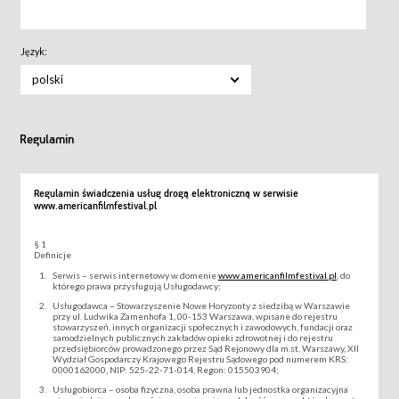
Język:
polski
Regulamin
Regulamin świadczenia usług drogą elektroniczną w serwisie
www.americanfilmfestival.pl
§ 1
Definicje
Serwis – serwis internetowy w domenie
www.americanfilmfestival.pl
, do
którego prawa przysługują Usługodawcy;
Usługodawca – Stowarzyszenie Nowe Horyzonty z siedzibą w Warszawie
przy ul. Ludwika Zamenhofa 1, 00-153 Warszawa, wpisane do rejestru
stowarzyszeń, innych organizacji społecznych i zawodowych, fundacji oraz
samodzielnych publicznych zakładów opieki zdrowotnej i do rejestru
przedsiębiorców prowadzonego przez Sąd Rejonowy dla m.st. Warszawy, XII
Wydział Gospodarczy Krajowego Rejestru Sądowego pod numerem KRS:
0000162000, NIP: 525-22-71-014, Regon: 015503904;
Usługobiorca – osoba fizyczna, osoba prawna lub jednostka organizacyjna