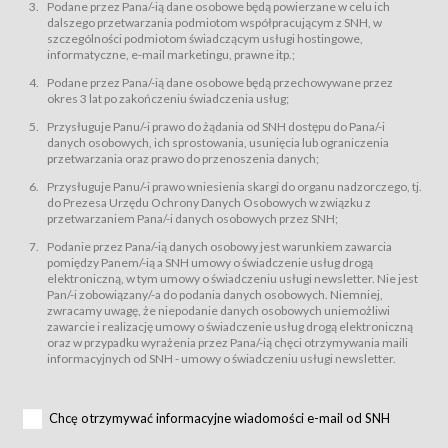
świadczy Usługi drogą elektroniczną w rozumieniu ustawy z dnia 18 lipca
Podane przez Pana/-ią dane osobowe będą powierzane w celu ich
2002 r. o świadczeniu usług drogą elektroniczną (Dz.U. z 2002 r., Nr 144, poz.
dalszego przetwarzania podmiotom współpracującym z SNH, w
1204, z późń. zm.). Usługi świadczone są nieodpłatnie.
szczególności podmiotom świadczącym usługi hostingowe,
usługę przeglądania i odczytywania przez Usługobiorców materiałów
informatyczne, e-mail marketingu, prawne itp.;
zamieszczanych w Serwisie,
Podane przez Pana/-ią dane osobowe będą przechowywane przez
usługę utrzymywania konta użytkownika w Serwisie,
okres 3 lat po zakończeniu świadczenia usług;
usługę newsletter,
Przysługuje Panu/-i prawo do żądania od SNH dostępu do Pana/-i
usługę zawierania na odległość umów nabycia Karnetów i Biletów,
danych osobowych, ich sprostowania, usunięcia lub ograniczenia
usługę zawierania na odległość umów sprzedaży w Sklepie.
przetwarzania oraz prawo do przenoszenia danych;
Usługodawca świadczy Usługi drogą elektroniczną w rozumieniu ustawy z
Przysługuje Panu/-i prawo wniesienia skargi do organu nadzorczego, tj.
dnia 18 lipca 2002 r. o świadczeniu usług drogą elektroniczną (Dz.U. z 2002
r., Nr 144, poz. 1204, z późń. zm.). Usługi świadczone są nieodpłatnie.
do Prezesa Urzędu Ochrony Danych Osobowych w związku z
przetwarzaniem Pana/-i danych osobowych przez SNH;
Na zasadach określonych w Regulaminie dostęp do Serwisu jest otwarty dla
każdego kto posiada możliwość połączenia z publiczną siecią Internet.
Podanie przez Pana/-ią danych osobowy jest warunkiem zawarcia
Usługobiorca przed rozpoczęciem korzystania z Serwisu jest zobowiązany
pomiędzy Panem/-ią a SNH umowy o świadczenie usług drogą
zapoznać się z Regulaminem. Założenie konta w Serwisie oraz zamówienie
elektroniczną, w tym umowy o świadczeniu usługi newsletter. Nie jest
usługi newsletter za pośrednictwem przeznaczonego do tego formularza
zamieszczonego na stronach Serwisu dostępnych dla wszystkich
Pan/-i zobowiązany/-a do podania danych osobowych. Niemniej,
Usługobiorców wymaga akceptacji postanowień Regulaminu.
zwracamy uwagę, że niepodanie danych osobowych uniemożliwi
Usługobiorca zobowiązany jest do przestrzegania postanowień Regulaminu
zawarcie i realizację umowy o świadczenie usług drogą elektroniczną
od chwili rozpoczęcia korzystania z Serwisu.
oraz w przypadku wyrażenia przez Pana/-ią chęci otrzymywania maili
informacyjnych od SNH - umowy o świadczeniu usługi newsletter.
Regulamin jest udostępniony Usługobiorcom nieodpłatnie za
pośrednictwem Serwisu w formie, która umożliwia jego pobranie,
utrwalenie i wydrukowanie.
§ 3
Chcę otrzymywać informacyjne wiadomości e-mail od SNH
Warunki techniczne korzystania z Usług
W celu prawidłowego i pełnego korzystania z Usług, Usługobiorcy powinni