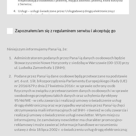
nieposiadająca osobowości prawnej, mająca zdolność prawną, która korzysta
z Serwisu;
Usługi – usługi świadczone przez Usługodawcę drogą elektroniczną z
wykorzystaniem Serwisu;
Wydarzenie – organizowany przez Usługodawcę festiwal filmowy, koncert
lub inna impreza, w której można uczestniczyć nabywając Karnet lub/i Bilet
za pośrednictwem Serwisu;
Zapoznałem/am się z regulaminem serwisu i akceptuję go
Karnety – wybrane dokumenty potwierdzające zawarcie umowy z
Usługodawcą i uprawniające do wzięcia udziału w Wydarzeniu,
przewidziane przez Usługodawcę dla danego Wydarzenia, tj. uprawniające
do uczestnictwa w seansach na festiwalach filmowych lub/i sprzedawane
Niniejszym informujemy Pana/-ią, że:
podmiotom z branży mediów i filmowej (Akredytacje);
Bilety – wybrane dokumenty potwierdzające zawarcie umowy z
Administratorem podanych przez Pana/-ią danych osobowych będzie
Usługodawcą i uprawniające do wzięcia udziału w Wydarzeniu,
Stowarzyszenie Nowe Horyzonty z siedzibą w Warszawie (00-153) przy
przewidziane przez Usługodawcę dla danego Wydarzenia, tj. uprawniające
ul. Ludwika Zamenhofa 1 (SNH);
do uczestnictwa w wielu albo w pojedynczych seansach filmowych,
wydarzeniach specjalnych i koncertach;
Podane przez Pana/-ią dane osobowe będą przetwarzane na podstawie
Sklep – sklep internetowy prowadzony przez Usługodawcę w Serwisie;
art. 6 ust. 1 lit. b Rozporządzenia Parlamentu Europejskiego i Rady (UE)
Regulamin – niniejszy regulamin.
nr 2016/679 z dnia 27 kwietnia 2016 r. w sprawie ochrony osób
fizycznych w związku z przetwarzaniem danych osobowych i w sprawie
§ 2
swobodnego przepływu takich danych oraz uchylenia dyrektywy
Postanowienia ogólne
95/46/WE - w celu zawarcia i realizacji umowy o świadczenie usług
Regulamin określa zasady:
drogą elektroniczną oraz w przypadku wyrażenia przez Pana/-ią chęci
świadczenia Usługobiorcom Usług przez Usługodawcę, z
otrzymywania maili informacyjnych od SNH - również w celu zawarcia i
zastrzeżeniem usług, o których mowa w ust. 2 pkt. 4 i 5 poniżej, których
realizacji umowy o świadczenie usługi newsletter. W tym miejscu
zasady świadczenia precyzują odrębne regulaminy,
informujemy, że zamówiony newsletter ma charakter promocyjno-
przetwarzania przez Usługodawcę danych osobowych Usługobiorców
reklamowy i może zawierać informacje handlowe w rozumieniu
będących osobami fizycznymi.
ustawy z dnia 18 lipca 2002 r. o świadczeniu usług drogą elektroniczną;
Usługodawca świadczy w szczególności następujące Usługi:Usługodawca