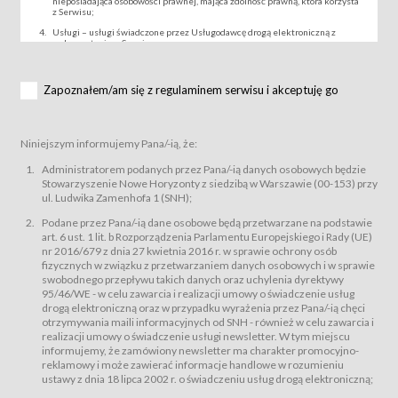
nieposiadająca osobowości prawnej, mająca zdolność prawną, która korzysta
z Serwisu;
Usługi – usługi świadczone przez Usługodawcę drogą elektroniczną z
wykorzystaniem Serwisu;
Wydarzenie – organizowany przez Usługodawcę festiwal filmowy, koncert
lub inna impreza, w której można uczestniczyć nabywając Karnet lub/i Bilet
za pośrednictwem Serwisu;
Zapoznałem/am się z regulaminem serwisu i akceptuję go
Karnety – wybrane dokumenty potwierdzające zawarcie umowy z
Usługodawcą i uprawniające do wzięcia udziału w Wydarzeniu,
przewidziane przez Usługodawcę dla danego Wydarzenia, tj. uprawniające
do uczestnictwa w seansach na festiwalach filmowych lub/i sprzedawane
Niniejszym informujemy Pana/-ią, że:
podmiotom z branży mediów i filmowej (Akredytacje);
Bilety – wybrane dokumenty potwierdzające zawarcie umowy z
Administratorem podanych przez Pana/-ią danych osobowych będzie
Usługodawcą i uprawniające do wzięcia udziału w Wydarzeniu,
Stowarzyszenie Nowe Horyzonty z siedzibą w Warszawie (00-153) przy
przewidziane przez Usługodawcę dla danego Wydarzenia, tj. uprawniające
ul. Ludwika Zamenhofa 1 (SNH);
do uczestnictwa w wielu albo w pojedynczych seansach filmowych,
wydarzeniach specjalnych i koncertach;
Podane przez Pana/-ią dane osobowe będą przetwarzane na podstawie
Sklep – sklep internetowy prowadzony przez Usługodawcę w Serwisie;
art. 6 ust. 1 lit. b Rozporządzenia Parlamentu Europejskiego i Rady (UE)
Regulamin – niniejszy regulamin.
nr 2016/679 z dnia 27 kwietnia 2016 r. w sprawie ochrony osób
fizycznych w związku z przetwarzaniem danych osobowych i w sprawie
§ 2
swobodnego przepływu takich danych oraz uchylenia dyrektywy
Postanowienia ogólne
95/46/WE - w celu zawarcia i realizacji umowy o świadczenie usług
Regulamin określa zasady:
drogą elektroniczną oraz w przypadku wyrażenia przez Pana/-ią chęci
świadczenia Usługobiorcom Usług przez Usługodawcę, z
otrzymywania maili informacyjnych od SNH - również w celu zawarcia i
zastrzeżeniem usług, o których mowa w ust. 2 pkt. 4 i 5 poniżej, których
realizacji umowy o świadczenie usługi newsletter. W tym miejscu
zasady świadczenia precyzują odrębne regulaminy,
informujemy, że zamówiony newsletter ma charakter promocyjno-
przetwarzania przez Usługodawcę danych osobowych Usługobiorców
reklamowy i może zawierać informacje handlowe w rozumieniu
będących osobami fizycznymi.
ustawy z dnia 18 lipca 2002 r. o świadczeniu usług drogą elektroniczną;
Usługodawca świadczy w szczególności następujące Usługi:Usługodawca