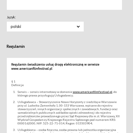
Język:
polski
Regulamin
Regulamin świadczenia usług drogą elektroniczną w serwisie
www.americanfilmfestival.pl
§ 1
Definicje
Serwis – serwis internetowy w domenie
www.americanfilmfestival.pl
, do
którego prawa przysługują Usługodawcy;
Usługodawca – Stowarzyszenie Nowe Horyzonty z siedzibą w Warszawie
przy ul. Ludwika Zamenhofa 1, 00-153 Warszawa, wpisane do rejestru
stowarzyszeń, innych organizacji społecznych i zawodowych, fundacji oraz
samodzielnych publicznych zakładów opieki zdrowotnej i do rejestru
przedsiębiorców prowadzonego przez Sąd Rejonowy dla m.st. Warszawy, XII
Wydział Gospodarczy Krajowego Rejestru Sądowego pod numerem KRS:
0000162000, NIP: 525-22-71-014, Regon: 015503904;
Usługobiorca – osoba fizyczna, osoba prawna lub jednostka organizacyjna