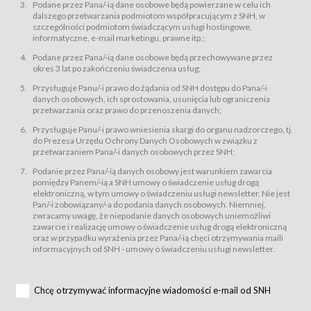
świadczy Usługi drogą elektroniczną w rozumieniu ustawy z dnia 18 lipca
Podane przez Pana/-ią dane osobowe będą powierzane w celu ich
2002 r. o świadczeniu usług drogą elektroniczną (Dz.U. z 2002 r., Nr 144, poz.
dalszego przetwarzania podmiotom współpracującym z SNH, w
1204, z późń. zm.). Usługi świadczone są nieodpłatnie.
szczególności podmiotom świadczącym usługi hostingowe,
usługę przeglądania i odczytywania przez Usługobiorców materiałów
informatyczne, e-mail marketingu, prawne itp.;
zamieszczanych w Serwisie,
Podane przez Pana/-ią dane osobowe będą przechowywane przez
usługę utrzymywania konta użytkownika w Serwisie,
okres 3 lat po zakończeniu świadczenia usług;
usługę newsletter,
Przysługuje Panu/-i prawo do żądania od SNH dostępu do Pana/-i
usługę zawierania na odległość umów nabycia Karnetów i Biletów,
danych osobowych, ich sprostowania, usunięcia lub ograniczenia
usługę zawierania na odległość umów sprzedaży w Sklepie.
przetwarzania oraz prawo do przenoszenia danych;
Usługodawca świadczy Usługi drogą elektroniczną w rozumieniu ustawy z
Przysługuje Panu/-i prawo wniesienia skargi do organu nadzorczego, tj.
dnia 18 lipca 2002 r. o świadczeniu usług drogą elektroniczną (Dz.U. z 2002
r., Nr 144, poz. 1204, z późń. zm.). Usługi świadczone są nieodpłatnie.
do Prezesa Urzędu Ochrony Danych Osobowych w związku z
przetwarzaniem Pana/-i danych osobowych przez SNH;
Na zasadach określonych w Regulaminie dostęp do Serwisu jest otwarty dla
każdego kto posiada możliwość połączenia z publiczną siecią Internet.
Podanie przez Pana/-ią danych osobowy jest warunkiem zawarcia
Usługobiorca przed rozpoczęciem korzystania z Serwisu jest zobowiązany
pomiędzy Panem/-ią a SNH umowy o świadczenie usług drogą
zapoznać się z Regulaminem. Założenie konta w Serwisie oraz zamówienie
elektroniczną, w tym umowy o świadczeniu usługi newsletter. Nie jest
usługi newsletter za pośrednictwem przeznaczonego do tego formularza
zamieszczonego na stronach Serwisu dostępnych dla wszystkich
Pan/-i zobowiązany/-a do podania danych osobowych. Niemniej,
Usługobiorców wymaga akceptacji postanowień Regulaminu.
zwracamy uwagę, że niepodanie danych osobowych uniemożliwi
Usługobiorca zobowiązany jest do przestrzegania postanowień Regulaminu
zawarcie i realizację umowy o świadczenie usług drogą elektroniczną
od chwili rozpoczęcia korzystania z Serwisu.
oraz w przypadku wyrażenia przez Pana/-ią chęci otrzymywania maili
informacyjnych od SNH - umowy o świadczeniu usługi newsletter.
Regulamin jest udostępniony Usługobiorcom nieodpłatnie za
pośrednictwem Serwisu w formie, która umożliwia jego pobranie,
utrwalenie i wydrukowanie.
§ 3
Chcę otrzymywać informacyjne wiadomości e-mail od SNH
Warunki techniczne korzystania z Usług
W celu prawidłowego i pełnego korzystania z Usług, Usługobiorcy powinni